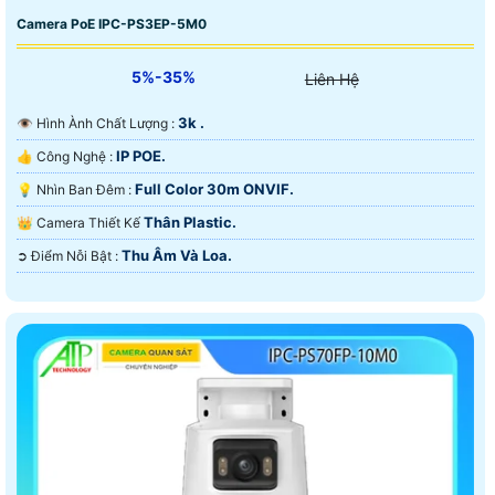
Camera PoE IPC-PS3EP-5M0
5%-35%
Liên Hệ
3k .
👁 Hình Ành Chất Lượng :
IP POE.
👍 Công Nghệ :
Full Color 30m ONVIF.
💡 Nhìn Ban Đêm :
Thân Plastic.
👑 Camera Thiết Kế
Thu Âm Và Loa.
️➲ Điểm Nỗi Bật :