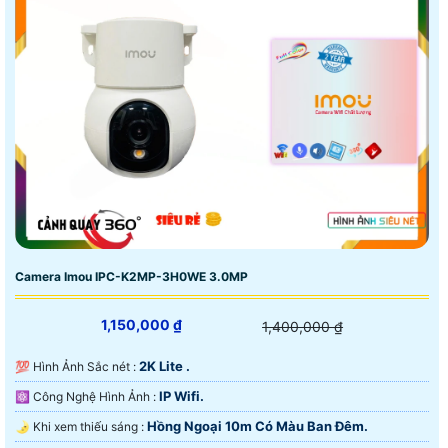
Camera Imou IPC-K2MP-3H0WE 3.0MP
1,150,000 ₫
1,400,000 ₫
2K Lite .
💯 Hình Ảnh Sắc nét :
IP Wifi.
⚛️ Công Nghệ Hình Ảnh :
Hồng Ngoại 10m Có Màu Ban Ðêm.
🌛 Khi xem thiếu sáng :