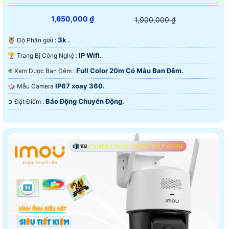
1,650,000 ₫
1,900,000 ₫
3k .
🦉 Độ Phân giải :
IP Wifi.
🏆 Trang Bị Công Nghệ :
Full Color 20m Có Màu Ban Ðêm.
❈ Xem Được Ban Đêm :
IP67 xoay 360.
🎲 Mẫu Camera
Báo Động Chuyển Động.
️➲ Đặt Điểm :