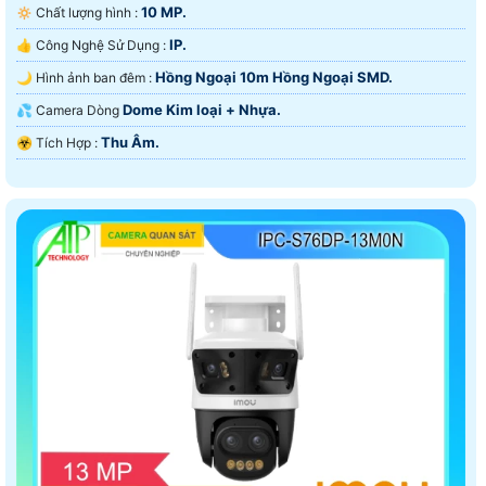
10 MP.
🔅 Chất lượng hình :
IP.
👍 Công Nghệ Sử Dụng :
Hồng Ngoại 10m Hồng Ngoại SMD.
🌙 Hình ảnh ban đêm :
Dome Kim loại + Nhựa.
💦 Camera Dòng
Thu Âm.
️☣️ Tích Hợp :