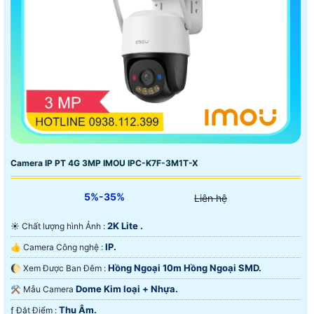
Camera IP PT 4G 3MP IMOU IPC-K7F-3M1T-X
5%-35%
Liên hệ
2K Lite .
☀️ Chất lượng hình Ảnh :
IP.
👍 Camera Công nghệ :
Hồng Ngoại 10m Hồng Ngoại SMD.
🌔 Xem Được Ban Đêm :
Dome Kim loại + Nhựa.
⚒ Mẫu Camera
Thu Âm.
️ƒ Đặt Điểm :