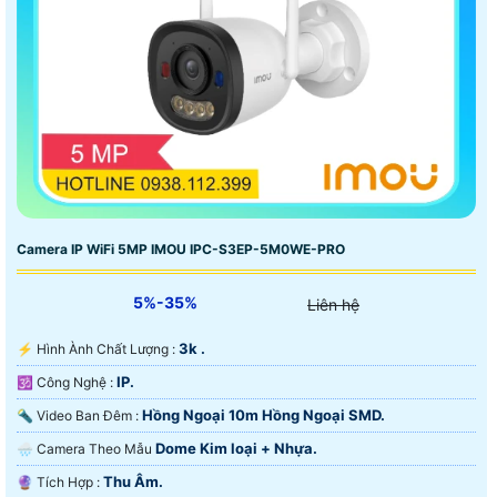
Camera IP WiFi 5MP IMOU IPC-S3EP-5M0WE-PRO
5%-35%
Liên hệ
3k .
️⚡ Hình Ành Chất Lượng :
IP.
🕉️ Công Nghệ :
Hồng Ngoại 10m Hồng Ngoại SMD.
🔦 Video Ban Đêm :
Dome Kim loại + Nhựa.
🌧️ Camera Theo Mẫu
Thu Âm.
️🔮 Tích Hợp :