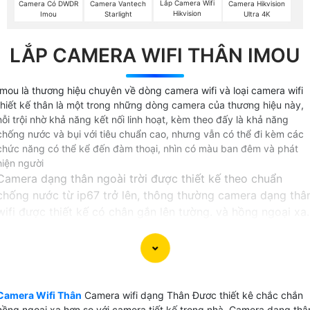
Lắp Camera Wifi
Camera Có DWDR
Camera Vantech
Camera Hikvision
Hikvision
Imou
Starlight
Ultra 4K
LẮP CAMERA WIFI THÂN IMOU
Imou là thương hiệu chuyên về dòng camera wifi và loại camera wifi
thiết kế thân là một trong những dòng camera của thương hiệu này,
nỗi trội nhờ khả năng kết nối linh hoạt, kèm theo đấy là khả năng
chống nước và bụi với tiêu chuẩn cao, nhưng vẫn có thể đi kèm các
chức năng có thể kể đến đàm thoại, nhìn có màu ban đêm và phát
hiện người
Camera dạng thân ngoài trời được thiết kế theo chuẩn
chống nước từ ip67 trở lên, thông thường camera dạng thâ
wifi được thiết kế có chân gắn lên tường. và hồng ngoại xa.
Không giống với các dòng sản phẩm camera wifi thiêt kế
dạng thân hay còn gọi là camera bullet hoàn toàn có thể s
dụng cơ động cả trong nhà lẫn ngoài trời, chính vì thế, khi
đi trên đường hoặc đi qua các tòa nhà có yêu cầu an ninh,
Camera Wifi Thân
Camera wifi dạng Thân Đươc thiết kê chắc chắn
Quý vị chắc chắn sẽ dễ dàng có thể bắt gặp các sản phẩm
hồng ngoại xa hơn so với camera tiết kế trong nhà, Camera dạng thâ