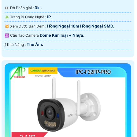
3k .
️👀 Độ Phân giải :
IP.
✳️ Trang Bị Công Nghệ :
Hồng Ngoại 10m Hồng Ngoại SMD.
💥 Xem Được Ban Đêm :
Dome Kim loại + Nhựa.
🕉️ Cấu Tạo Camera
Thu Âm.
️ƒ Khả Năng :