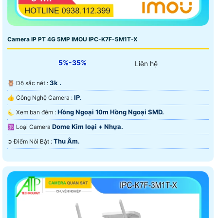
Camera IP PT 4G 5MP IMOU IPC-K7F-5M1T-X
5%-35%
Liên hệ
3k .
🦉 Độ sắc nét :
IP.
👍 Công Nghệ Camera :
Hồng Ngoại 10m Hồng Ngoại SMD.
🌜 Xem ban đêm :
Dome Kim loại + Nhựa.
🕉️ Loại Camera
Thu Âm.
️➲ Điểm Nỗi Bật :