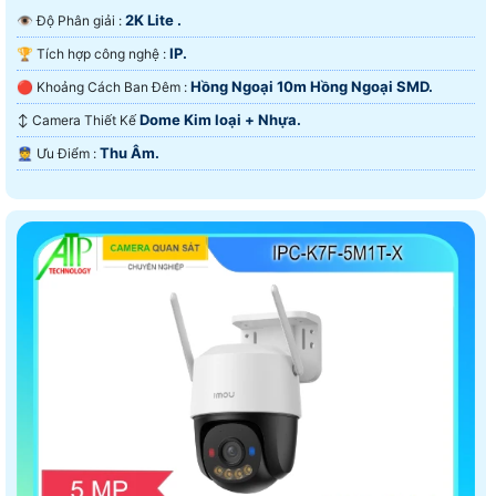
2K Lite .
👁 Độ Phân giải :
IP.
🏆 Tích hợp công nghệ :
Hồng Ngoại 10m Hồng Ngoại SMD.
🔴 Khoảng Cách Ban Đêm :
Dome Kim loại + Nhựa.
↕️ Camera Thiết Kế
Thu Âm.
️👮 Ưu Điểm :