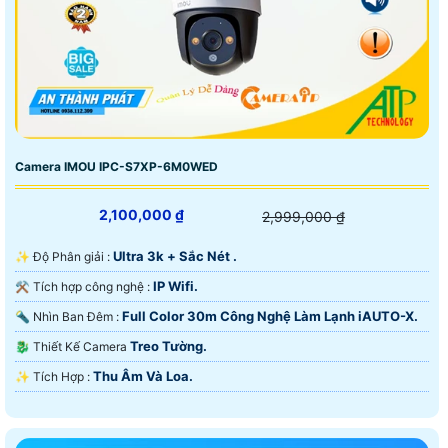
Camera IMOU IPC-S7XP-6M0WED
2,100,000 ₫
2,999,000 ₫
Ultra 3k + Sắc Nét .
✨ Độ Phân giải :
IP Wifi.
⚒ Tích hợp công nghệ :
Full Color 30m Công Nghệ Làm Lạnh iAUTO-X.
🔦 Nhìn Ban Đêm :
Treo Tường.
🐉️ Thiết Kế Camera
Thu Âm Và Loa.
️✨ Tích Hợp :