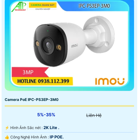
Camera PoE IPC-PS3EP-3M0
5%-35%
Liên Hệ
2K Lite .
️⚡ Hình Ảnh Sắc nét :
IP POE.
👍 Công Nghệ Hình Ảnh :