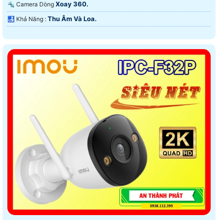
Xoay 360.
🔩 Camera Dòng
Thu Âm Và Loa.
️🛃 Khả Năng :