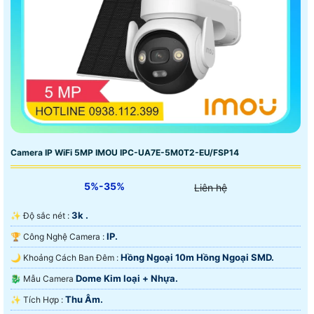
Camera IP WiFi 5MP IMOU IPC-UA7E-5M0T2-EU/FSP14
5%-35%
Liên hệ
3k .
✨ Độ sắc nét :
IP.
🏆 Công Nghệ Camera :
Hồng Ngoại 10m Hồng Ngoại SMD.
🌙 Khoảng Cách Ban Đêm :
Dome Kim loại + Nhựa.
🐉️ Mẫu Camera
Thu Âm.
️✨ Tích Hợp :