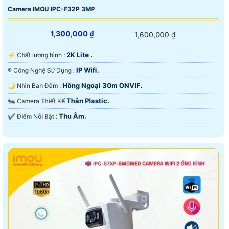
Camera IMOU IPC-F32P 3MP
1,300,000 ₫
1,600,000 ₫
2K Lite .
️⚡ Chất lượng hình :
IP Wifi.
®️ Công Nghệ Sử Dụng :
Hồng Ngoại 30m ONVIF.
🌙 Nhìn Ban Đêm :
Thân Plastic.
🐜 Camera Thiết Kế
Thu Âm.
️✔️ Điểm Nỗi Bật :