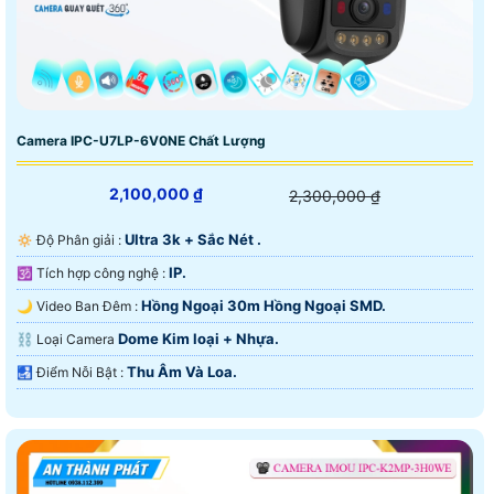
Camera IPC-U7LP-6V0NE Chất Lượng
2,100,000 ₫
2,300,000 ₫
Ultra 3k + Sắc Nét .
🔅 Độ Phân giải :
IP.
🕉️ Tích hợp công nghệ :
Hồng Ngoại 30m Hồng Ngoại SMD.
🌙 Video Ban Đêm :
Dome Kim loại + Nhựa.
⛓ Loại Camera
Thu Âm Và Loa.
️🛃 Điểm Nỗi Bật :