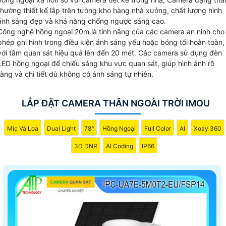
camera thân.
thường thiết kế lắp trên tường kho hàng nhà xưởng, chất lượng hình
ảnh sáng đẹp và khả năng chống ngược sáng cao.
Công nghệ hồng ngoại 20m là tính năng của các camera an ninh cho
phép ghi hình trong điều kiện ánh sáng yếu hoặc bóng tối hoàn toàn,
với tầm quan sát hiệu quả lên đến 20 mét. Các camera sử dụng đèn
LED hồng ngoại để chiếu sáng khu vực quan sát, giúp hình ảnh rõ
ràng và chi tiết dù không có ánh sáng tự nhiên.
LẮP ĐẶT CAMERA THÂN NGOÀI TRỜI IMOU
Mic Và Loa
Dual Light
78°
Hồng Ngoại
Full Color
AI
Xoay 360
3D DNR
AI Coding
IP66