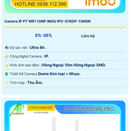
Camera IP PT WiFi 13MP IMOU IPC-S76DP-13M0N
5%-35%
Liên hệ
Ultra 8k .
👁️‍🗨 Độ sắc nét :
IP.
⚜️ Công Nghệ Camera :
Hồng Ngoại 10m Hồng Ngoại SMD.
🌛 Hình ảnh ban đêm :
Dome Kim loại + Nhựa.
🐉️ Thiết Kế Camera
Thu Âm.
️✨ Tích Hợp :