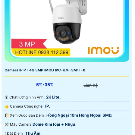
Camera IP PT 4G 3MP IMOU IPC-K7F-3M1T-X
5%-35%
Liên hệ
2K Lite .
☀️ Chất lượng hình Ảnh :
IP.
👍 Camera Công nghệ :
Hồng Ngoại 10m Hồng Ngoại SMD.
🌔 Xem Được Ban Đêm :
Dome Kim loại + Nhựa.
⚒ Mẫu Camera
Thu Âm.
️ƒ Đặt Điểm :