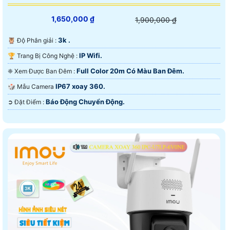
1,650,000 ₫
1,900,000 ₫
3k .
🦉 Độ Phân giải :
IP Wifi.
🏆 Trang Bị Công Nghệ :
Full Color 20m Có Màu Ban Ðêm.
❈ Xem Được Ban Đêm :
IP67 xoay 360.
🎲 Mẫu Camera
Báo Động Chuyển Động.
️➲ Đặt Điểm :