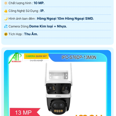
10 MP.
🔅 Chất lượng hình :
IP.
👍 Công Nghệ Sử Dụng :
Hồng Ngoại 10m Hồng Ngoại SMD.
🌙 Hình ảnh ban đêm :
Dome Kim loại + Nhựa.
💦 Camera Dòng
Thu Âm.
️☣️ Tích Hợp :