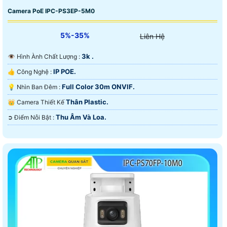
Camera PoE IPC-PS3EP-5M0
5%-35%
Liên Hệ
3k .
👁 Hình Ành Chất Lượng :
IP POE.
👍 Công Nghệ :
Full Color 30m ONVIF.
💡 Nhìn Ban Đêm :
Thân Plastic.
👑 Camera Thiết Kế
Thu Âm Và Loa.
️➲ Điểm Nỗi Bật :