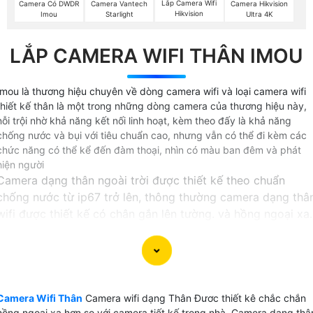
Lắp Camera Wifi
Camera Có DWDR
Camera Vantech
Camera Hikvision
Hikvision
Imou
Starlight
Ultra 4K
LẮP CAMERA WIFI THÂN IMOU
Imou là thương hiệu chuyên về dòng camera wifi và loại camera wifi
thiết kế thân là một trong những dòng camera của thương hiệu này,
nỗi trội nhờ khả năng kết nối linh hoạt, kèm theo đấy là khả năng
chống nước và bụi với tiêu chuẩn cao, nhưng vẫn có thể đi kèm các
chức năng có thể kể đến đàm thoại, nhìn có màu ban đêm và phát
hiện người
Camera dạng thân ngoài trời được thiết kế theo chuẩn
chống nước từ ip67 trở lên, thông thường camera dạng thâ
wifi được thiết kế có chân gắn lên tường. và hồng ngoại xa.
Không giống với các dòng sản phẩm camera wifi thiêt kế
dạng thân hay còn gọi là camera bullet hoàn toàn có thể s
dụng cơ động cả trong nhà lẫn ngoài trời, chính vì thế, khi
đi trên đường hoặc đi qua các tòa nhà có yêu cầu an ninh,
Camera Wifi Thân
Camera wifi dạng Thân Đươc thiết kê chắc chắn
Quý vị chắc chắn sẽ dễ dàng có thể bắt gặp các sản phẩm
hồng ngoại xa hơn so với camera tiết kế trong nhà, Camera dạng thâ