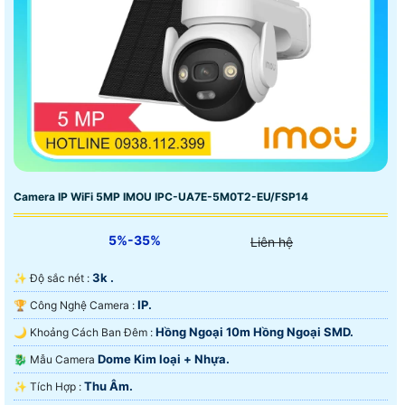
Camera IP WiFi 5MP IMOU IPC-UA7E-5M0T2-EU/FSP14
5%-35%
Liên hệ
3k .
✨ Độ sắc nét :
IP.
🏆 Công Nghệ Camera :
Hồng Ngoại 10m Hồng Ngoại SMD.
🌙 Khoảng Cách Ban Đêm :
Dome Kim loại + Nhựa.
🐉️ Mẫu Camera
Thu Âm.
️✨ Tích Hợp :