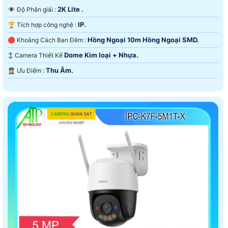
2K Lite .
👁 Độ Phân giải :
IP.
🏆 Tích hợp công nghệ :
Hồng Ngoại 10m Hồng Ngoại SMD.
🔴 Khoảng Cách Ban Đêm :
Dome Kim loại + Nhựa.
↕️ Camera Thiết Kế
Thu Âm.
️👮 Ưu Điểm :