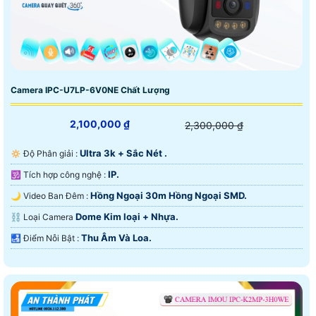
Camera IPC-U7LP-6V0NE Chất Lượng
2,100,000 ₫
2,300,000 ₫
Ultra 3k + Sắc Nét .
🔅 Độ Phân giải :
IP.
🕉️ Tích hợp công nghệ :
Hồng Ngoại 30m Hồng Ngoại SMD.
🌙 Video Ban Đêm :
Dome Kim loại + Nhựa.
⛓ Loại Camera
Thu Âm Và Loa.
️🛃 Điểm Nỗi Bật :