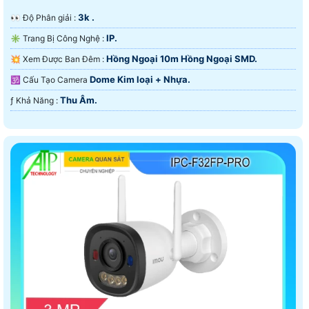
3k .
️👀 Độ Phân giải :
IP.
✳️ Trang Bị Công Nghệ :
Hồng Ngoại 10m Hồng Ngoại SMD.
💥 Xem Được Ban Đêm :
Dome Kim loại + Nhựa.
🕉️ Cấu Tạo Camera
Thu Âm.
️ƒ Khả Năng :