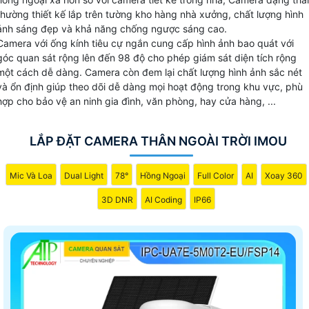
camera thân.
thường thiết kế lắp trên tường kho hàng nhà xưởng, chất lượng hình
ảnh sáng đẹp và khả năng chống ngược sáng cao.
Camera với ống kính tiêu cự ngắn cung cấp hình ảnh bao quát với
góc quan sát rộng lên đến 98 độ cho phép giám sát diện tích rộng
một cách dễ dàng. Camera còn đem lại chất lượng hình ảnh sắc nét
và ổn định giúp theo dõi dễ dàng mọi hoạt động trong khu vực, phù
hợp cho bảo vệ an ninh gia đình, văn phòng, hay cửa hàng, ...
LẮP ĐẶT CAMERA THÂN NGOÀI TRỜI IMOU
Mic Và Loa
Dual Light
78°
Hồng Ngoại
Full Color
AI
Xoay 360
3D DNR
AI Coding
IP66