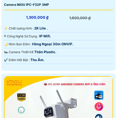
Camera IMOU IPC-F32P 3MP
1,300,000 ₫
1,600,000 ₫
2K Lite .
️⚡ Chất lượng hình :
IP Wifi.
®️ Công Nghệ Sử Dụng :
Hồng Ngoại 30m ONVIF.
🌙 Nhìn Ban Đêm :
Thân Plastic.
🐜 Camera Thiết Kế
Thu Âm.
️✔️ Điểm Nỗi Bật :