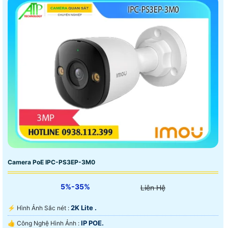
Camera PoE IPC-PS3EP-3M0
5%-35%
Liên Hệ
2K Lite .
️⚡ Hình Ảnh Sắc nét :
IP POE.
👍 Công Nghệ Hình Ảnh :