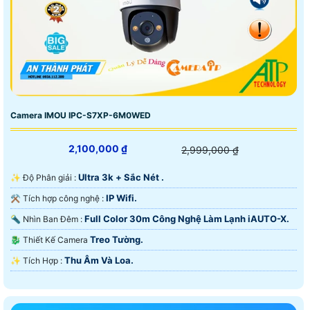
Camera IMOU IPC-S7XP-6M0WED
2,100,000 ₫
2,999,000 ₫
Ultra 3k + Sắc Nét .
✨ Độ Phân giải :
IP Wifi.
⚒ Tích hợp công nghệ :
Full Color 30m Công Nghệ Làm Lạnh iAUTO-X.
🔦 Nhìn Ban Đêm :
Treo Tường.
🐉️ Thiết Kế Camera
Thu Âm Và Loa.
️✨ Tích Hợp :