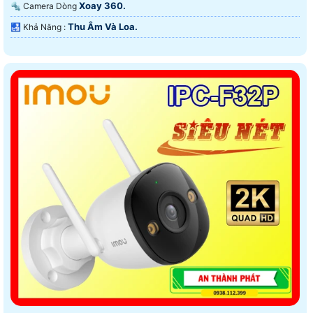
Xoay 360.
🔩 Camera Dòng
Thu Âm Và Loa.
️🛃 Khả Năng :