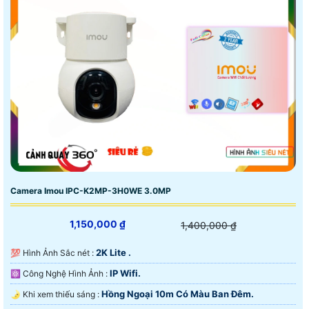
Camera Imou IPC-K2MP-3H0WE 3.0MP
1,150,000 ₫
1,400,000 ₫
2K Lite .
💯 Hình Ảnh Sắc nét :
IP Wifi.
⚛️ Công Nghệ Hình Ảnh :
Hồng Ngoại 10m Có Màu Ban Ðêm.
🌛 Khi xem thiếu sáng :