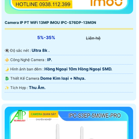
Camera IP PT WiFi 13MP IMOU IPC-S76DP-13M0N
5%-35%
Liên hệ
Ultra 8k .
👁️‍🗨 Độ sắc nét :
IP.
⚜️ Công Nghệ Camera :
Hồng Ngoại 10m Hồng Ngoại SMD.
🌛 Hình ảnh ban đêm :
Dome Kim loại + Nhựa.
🐉️ Thiết Kế Camera
Thu Âm.
️✨ Tích Hợp :