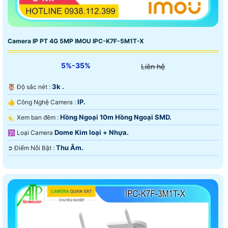
Camera IP PT 4G 5MP IMOU IPC-K7F-5M1T-X
5%-35%
Liên hệ
3k .
🦉 Độ sắc nét :
IP.
👍 Công Nghệ Camera :
Hồng Ngoại 10m Hồng Ngoại SMD.
🌜 Xem ban đêm :
Dome Kim loại + Nhựa.
🕉️ Loại Camera
Thu Âm.
️➲ Điểm Nỗi Bật :