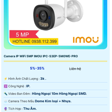
Camera IP WiFi 5MP IMOU IPC-S3EP-5M0WE-PRO
5%-35%
Liên hệ
3k .
️⚡ Hình Ành Chất Lượng :
IP.
🕉️ Công Nghệ :
Hồng Ngoại 10m Hồng Ngoại SMD.
🔦 Video Ban Đêm :
Dome Kim loại + Nhựa.
🌧️ Camera Theo Mẫu
Thu Âm.
️🔮 Tích Hợp :