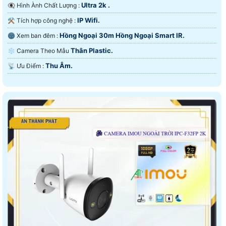
Ultra 2k .
👁️‍🗨 Hình Ành Chất Lượng :
IP Wifi.
⚒ Tích hợp công nghệ :
Hồng Ngoại 30m Hồng Ngoại Smart IR.
🌚 Xem ban đêm :
Thân Plastic.
❄ Camera Theo Mẫu
Thu Âm.
️📡 Ưu Điểm :