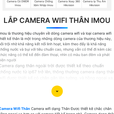
Camera Có DWDR
Camera Chống
Camera Xoay 360
Camera Ip Thu Âm
Imou
Xâm Nhập Imou
Hikvision
Hikvision
LẮP CAMERA WIFI THÂN IMOU
Imou là thương hiệu chuyên về dòng camera wifi và loại camera wifi
thiết kế thân là một trong những dòng camera của thương hiệu này,
nỗi trội nhờ khả năng kết nối linh hoạt, kèm theo đấy là khả năng
chống nước và bụi với tiêu chuẩn cao, nhưng vẫn có thể đi kèm các
chức năng có thể kể đến đàm thoại, nhìn có màu ban đêm và phát
hiện người
Camera dạng thân ngoài trời được thiết kế theo chuẩn
chống nước từ ip67 trở lên, thông thường camera dạng thâ
wifi được thiết kế có chân gắn lên tường. và hồng ngoại xa.
Không giống với các dòng sản phẩm camera wifi thiêt kế
dạng thân hay còn gọi là camera bullet hoàn toàn có thể s
dụng cơ động cả trong nhà lẫn ngoài trời, chính vì thế, khi
đi trên đường hoặc đi qua các tòa nhà có yêu cầu an ninh,
Camera Wifi Thân
Camera wifi dạng Thân Đươc thiết kê chắc chắn
Quý vị chắc chắn sẽ dễ dàng có thể bắt gặp các sản phẩm
hồng ngoại xa hơn so với camera tiết kế trong nhà, Camera dạng thâ