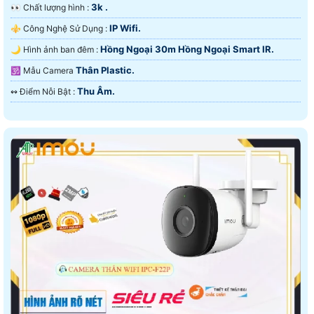
3k .
️👀 Chất lượng hình :
IP Wifi.
⚜️ Công Nghệ Sử Dụng :
Hồng Ngoại 30m Hồng Ngoại Smart IR.
🌙 Hình ảnh ban đêm :
Thân Plastic.
🕉️ Mẫu Camera
Thu Âm.
️↭ Điểm Nỗi Bật :