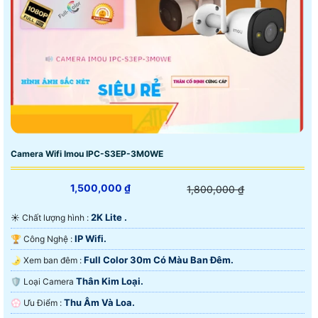
Camera Wifi Imou IPC-S3EP-3M0WE
1,500,000 ₫
1,800,000 ₫
2K Lite .
☀️ Chất lượng hình :
IP Wifi.
🏆 Công Nghệ :
Full Color 30m Có Màu Ban Đêm.
🌛 Xem ban đêm :
Thân Kim Loại.
🛡 Loại Camera
Thu Âm Và Loa.
️💮 Ưu Điểm :