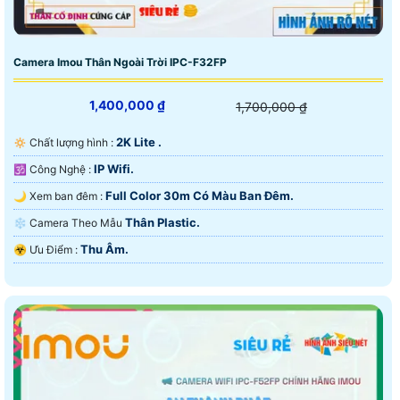
Camera Imou Thân Ngoài Trời IPC-F32FP
1,400,000 ₫
1,700,000 ₫
2K Lite .
🔅 Chất lượng hình :
IP Wifi.
🕉️ Công Nghệ :
Full Color 30m Có Màu Ban Ðêm.
🌙 Xem ban đêm :
Thân Plastic.
❄ Camera Theo Mẫu
Thu Âm.
️☣️ Ưu Điểm :