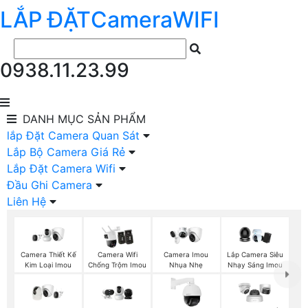
LẮP ĐẶT
Camera
WIFI
0938.11.23.99
DANH MỤC
SẢN PHẨM
lắp Đặt Camera Quan Sát
Lắp Bộ Camera Giá Rẻ
Lắp Đặt Camera Wifi
Đầu Ghi Camera
Liên Hệ
Camera Thiết Kế
Camera Wifi
Camera Imou
Lắp Camera Siêu
Kim Loại Imou
Chống Trộm Imou
Nhụa Nhẹ
Nhạy Sáng Imou