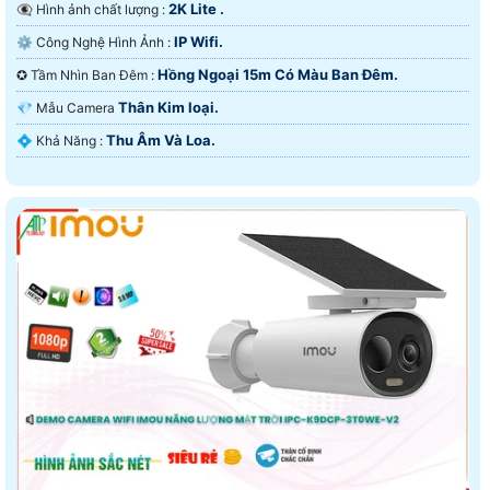
2K Lite .
👁️‍🗨 Hình ảnh chất lượng :
IP Wifi.
⚙ Công Nghệ Hình Ảnh :
Hồng Ngoại 15m Có Màu Ban Ðêm.
✪ Tầm Nhìn Ban Đêm :
Thân Kim loại.
💎 Mẫu Camera
Thu Âm Và Loa.
️💠 Khả Năng :