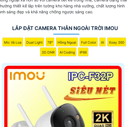
camera thân.
thường thiết kế lắp trên tường kho hàng nhà xưởng, chất lượng hình
ảnh sáng đẹp và khả năng chống ngược sáng cao.
LẮP ĐẶT CAMERA THÂN NGOÀI TRỜI IMOU
Mic Và Loa
Dual Light
78°
Hồng Ngoại
Full Color
AI
Xoay 360
3D DNR
AI Coding
IP66