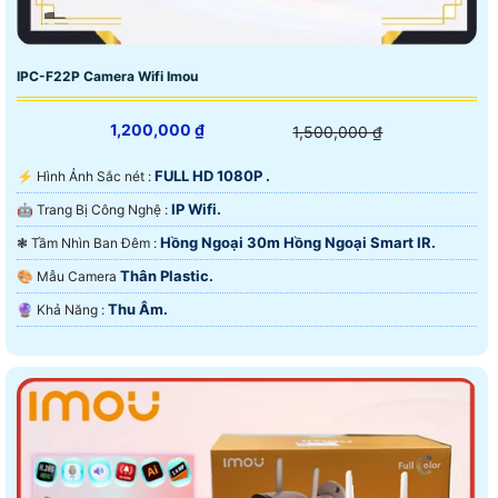
IPC-F22P Camera Wifi Imou
1,200,000 ₫
1,500,000 ₫
FULL HD 1080P .
️⚡ Hình Ảnh Sắc nét :
IP Wifi.
🤖️ Trang Bị Công Nghệ :
Hồng Ngoại 30m Hồng Ngoại Smart IR.
❃ Tầm Nhìn Ban Đêm :
Thân Plastic.
🎨 Mẫu Camera
Thu Âm.
️🔮 Khả Năng :