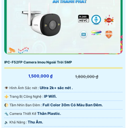
IPC-F52FP Camera Imou Ngoài Trời 5MP
1,500,000 ₫
1,800,000 ₫
Ultra 2k+ sắc nét .
👁 Hình Ảnh Sắc nét :
IP Wifi.
⚜️ Trang Bị Công Nghệ :
Full Color 30m Có Màu Ban Ðêm.
🌔 Tầm Nhìn Ban Đêm :
Thân Plastic.
🔩 Camera Thiết Kế
Thu Âm.
️🔈 Khả Năng :