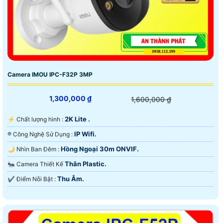
Camera IMOU IPC-F32P 3MP
1,300,000 ₫
1,600,000 ₫
2K Lite .
️⚡ Chất lượng hình :
IP Wifi.
®️ Công Nghệ Sử Dụng :
Hồng Ngoại 30m ONVIF.
🌙 Nhìn Ban Đêm :
Thân Plastic.
🐜 Camera Thiết Kế
Thu Âm.
️✔️ Điểm Nỗi Bật :