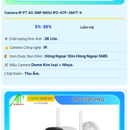
Camera IP PT 4G 3MP IMOU IPC-K7F-3M1T-X
5%-35%
Liên hệ
2K Lite .
☀️ Chất lượng hình Ảnh :
IP.
👍 Camera Công nghệ :
Hồng Ngoại 10m Hồng Ngoại SMD.
🌔 Xem Được Ban Đêm :
Dome Kim loại + Nhựa.
⚒ Mẫu Camera
Thu Âm.
️ƒ Đặt Điểm :