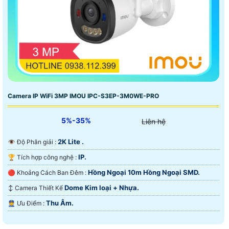
Camera IP WiFi 3MP IMOU IPC-S3EP-3M0WE-PRO
5%-35%
Liên hệ
2K Lite .
👁 Độ Phân giải :
IP.
🏆 Tích hợp công nghệ :
Hồng Ngoại 10m Hồng Ngoại SMD.
🔴 Khoảng Cách Ban Đêm :
Dome Kim loại + Nhựa.
↕️ Camera Thiết Kế
Thu Âm.
️👮 Ưu Điểm :