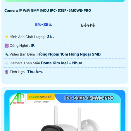
Camera IP WiFi 5MP IMOU IPC-S3EP-5M0WE-PRO
5%-35%
Liên hệ
3k .
️⚡ Hình Ành Chất Lượng :
IP.
🕉️ Công Nghệ :
Hồng Ngoại 10m Hồng Ngoại SMD.
🔦 Video Ban Đêm :
Dome Kim loại + Nhựa.
🌧️ Camera Theo Mẫu
Thu Âm.
️🔮 Tích Hợp :