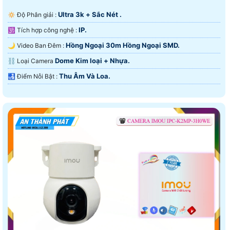
Ultra 3k + Sắc Nét .
🔅 Độ Phân giải :
IP.
🕉️ Tích hợp công nghệ :
Hồng Ngoại 30m Hồng Ngoại SMD.
🌙 Video Ban Đêm :
Dome Kim loại + Nhựa.
⛓ Loại Camera
Thu Âm Và Loa.
️🛃 Điểm Nỗi Bật :