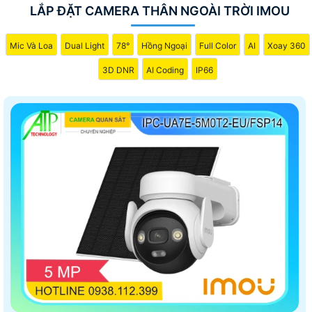
LẮP ĐẶT CAMERA THÂN NGOÀI TRỜI IMOU
Mic Và Loa
Dual Light
78°
Hồng Ngoại
Full Color
AI
Xoay 360
3D DNR
AI Coding
IP66