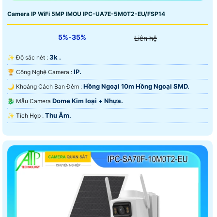
Camera IP WiFi 5MP IMOU IPC-UA7E-5M0T2-EU/FSP14
5%-35%
Liên hệ
3k .
✨ Độ sắc nét :
IP.
🏆 Công Nghệ Camera :
Hồng Ngoại 10m Hồng Ngoại SMD.
🌙 Khoảng Cách Ban Đêm :
Dome Kim loại + Nhựa.
🐉️ Mẫu Camera
Thu Âm.
️✨ Tích Hợp :