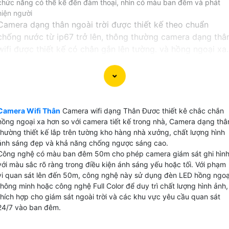
chức năng có thể kể đến đàm thoại, nhìn có màu ban đêm và phát
hiện người
Camera dạng thân ngoài trời được thiết kế theo chuẩn
chống nước từ ip67 trở lên, thông thường camera dạng thâ
wifi được thiết kế có chân gắn lên tường. và hồng ngoại xa.
Không giống với các dòng sản phẩm camera wifi thiêt kế
dạng thân hay còn gọi là camera bullet hoàn toàn có thể s
dụng cơ động cả trong nhà lẫn ngoài trời, chính vì thế, khi
đi trên đường hoặc đi qua các tòa nhà có yêu cầu an ninh,
Camera Wifi Thân
Camera wifi dạng Thân Đươc thiết kê chắc chắn
Quý vị chắc chắn sẽ dễ dàng có thể bắt gặp các sản phẩm
hồng ngoại xa hơn so với camera tiết kế trong nhà, Camera dạng thâ
camera thân.
thường thiết kế lắp trên tường kho hàng nhà xưởng, chất lượng hình
ảnh sáng đẹp và khả năng chống ngược sáng cao.
Công nghệ có màu ban đêm 50m cho phép camera giám sát ghi hìn
với màu sắc rõ ràng trong điều kiện ánh sáng yếu hoặc tối. Với phạm
vi quan sát lên đến 50m, công nghệ này sử dụng đèn LED hồng ngoạ
thông minh hoặc công nghệ Full Color để duy trì chất lượng hình ảnh,
thích hợp cho giám sát ngoài trời và các khu vực yêu cầu quan sát
24/7 vào ban đêm.