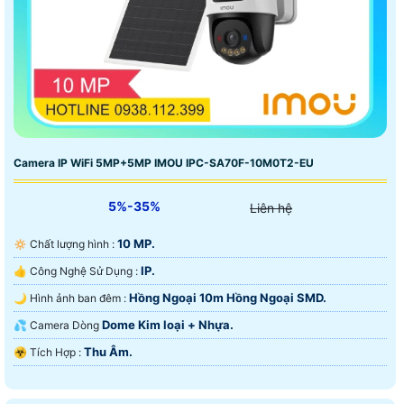
Camera IP WiFi 5MP+5MP IMOU IPC-SA70F-10M0T2-EU
5%-35%
Liên hệ
10 MP.
🔅 Chất lượng hình :
IP.
👍 Công Nghệ Sử Dụng :
Hồng Ngoại 10m Hồng Ngoại SMD.
🌙 Hình ảnh ban đêm :
Dome Kim loại + Nhựa.
💦 Camera Dòng
Thu Âm.
️☣️ Tích Hợp :