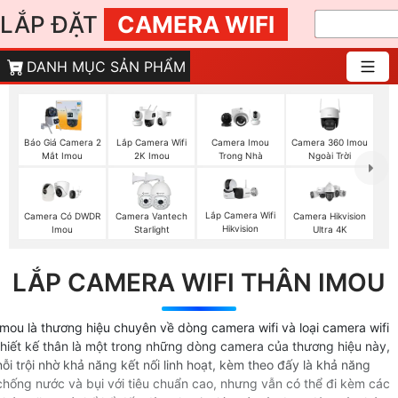
LẮP ĐẶT
CAMERA WIFI
DANH MỤC SẢN PHẨM
Báo Giá Camera 2
Camera Imou
Camera 360 Imou
Lắp Camera Wifi
Mắt Imou
Trong Nhà
Ngoài Trời
2K Imou
Lắp Camera Wifi
Camera Có DWDR
Camera Vantech
Camera Hikvision
Hikvision
Imou
Starlight
Ultra 4K
LẮP CAMERA WIFI THÂN IMOU
Imou là thương hiệu chuyên về dòng camera wifi và loại camera wifi
thiết kế thân là một trong những dòng camera của thương hiệu này,
nỗi trội nhờ khả năng kết nối linh hoạt, kèm theo đấy là khả năng
chống nước và bụi với tiêu chuẩn cao, nhưng vẫn có thể đi kèm các