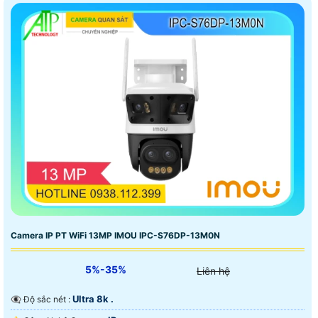
Camera IP PT WiFi 13MP IMOU IPC-S76DP-13M0N
5%-35%
Liên hệ
Ultra 8k .
👁️‍🗨 Độ sắc nét :