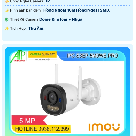
IP.
⚜️ Công Nghệ Camera :
Hồng Ngoại 10m Hồng Ngoại SMD.
🌛 Hình ảnh ban đêm :
Dome Kim loại + Nhựa.
🐉️ Thiết Kế Camera
Thu Âm.
️✨ Tích Hợp :