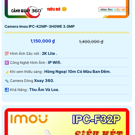
Camera Imou IPC-K2MP-3H0WE 3.0MP
1,150,000 ₫
1,400,000 ₫
2K Lite .
💯 Hình Ảnh Sắc nét :
IP Wifi.
⚛️ Công Nghệ Hình Ảnh :
Hồng Ngoại 10m Có Màu Ban Ðêm.
🌛 Khi xem thiếu sáng :
Xoay 360.
🔩 Camera Dòng
Thu Âm Và Loa.
️🛃 Khả Năng :