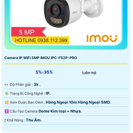
Camera IP WiFi 5MP IMOU IPC-F52P-PRO
5%-35%
Liên hệ
3k .
️👀 Độ Phân giải :
IP.
✳️ Trang Bị Công Nghệ :
Hồng Ngoại 10m Hồng Ngoại SMD.
💥 Xem Được Ban Đêm :
Dome Kim loại + Nhựa.
🕉️ Cấu Tạo Camera
Thu Âm.
️ƒ Khả Năng :