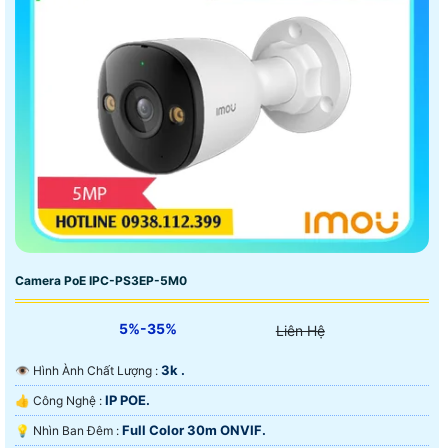
Camera PoE IPC-PS3EP-5M0
5%-35%
Liên Hệ
3k .
👁 Hình Ành Chất Lượng :
IP POE.
👍 Công Nghệ :
Full Color 30m ONVIF.
💡 Nhìn Ban Đêm :