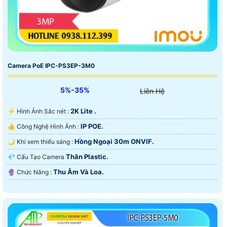
Camera PoE IPC-PS3EP-3M0
5%-35%
Liên Hệ
2K Lite .
️⚡ Hình Ảnh Sắc nét :
IP POE.
👍 Công Nghệ Hình Ảnh :
Hồng Ngoại 30m ONVIF.
🌙 Khi xem thiếu sáng :
Thân Plastic.
💎 Cấu Tạo Camera
Thu Âm Và Loa.
️🔮 Chức Năng :