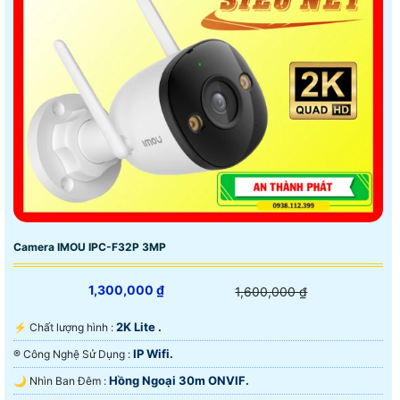
Camera IMOU IPC-F32P 3MP
1,300,000 ₫
1,600,000 ₫
2K Lite .
️⚡ Chất lượng hình :
IP Wifi.
®️ Công Nghệ Sử Dụng :
Hồng Ngoại 30m ONVIF.
🌙 Nhìn Ban Đêm :