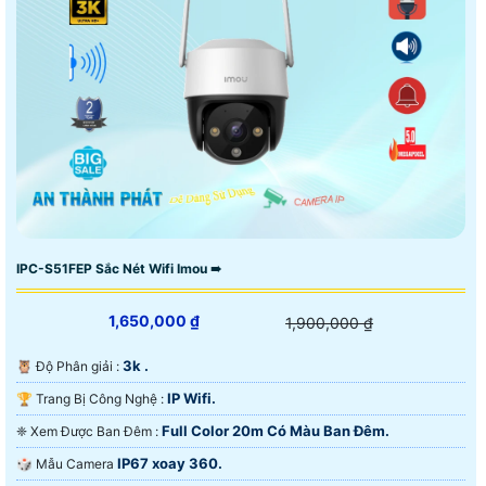
IPC-S51FEP Sắc Nét Wifi Imou ➠
1,650,000 ₫
1,900,000 ₫
3k .
🦉 Độ Phân giải :
IP Wifi.
🏆 Trang Bị Công Nghệ :
Full Color 20m Có Màu Ban Ðêm.
❈ Xem Được Ban Đêm :
IP67 xoay 360.
🎲 Mẫu Camera