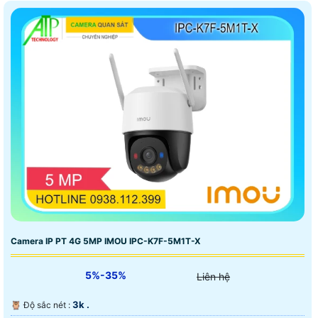
Camera IP PT 4G 5MP IMOU IPC-K7F-5M1T-X
5%-35%
Liên hệ
3k .
🦉 Độ sắc nét :