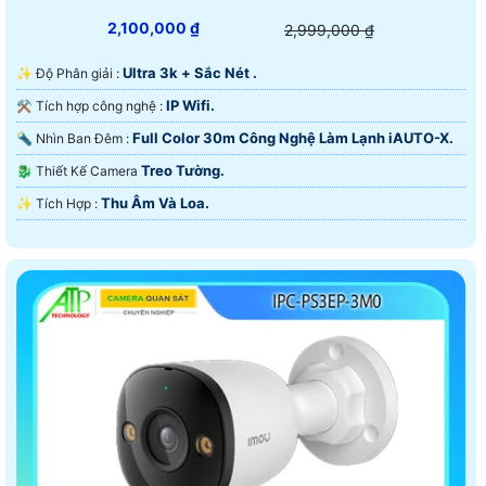
2,100,000 ₫
2,999,000 ₫
Ultra 3k + Sắc Nét .
✨ Độ Phân giải :
IP Wifi.
⚒ Tích hợp công nghệ :
Full Color 30m Công Nghệ Làm Lạnh iAUTO-X.
🔦 Nhìn Ban Đêm :
Treo Tường.
🐉️ Thiết Kế Camera
Thu Âm Và Loa.
️✨ Tích Hợp :