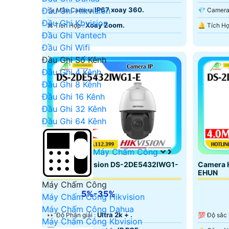
Ngoại Smart IR.
Hồng Ngo
Đầu Ghi Hikvision
IP67 xoay 360.
🎲 Mẫu Camera
💎 Came
Đầu Ghi Kbvision
Xoay Zoom.
️⌘ Tích Hợp :
Đầu Ghi Vantech
Đầu Ghi Wifi
Đầu Ghi Số Kênh
Đầu Ghi 4 Kênh
Đầu Ghi 8 Kênh
Đầu Ghi 16 Kênh
Đầu Ghi 32 Kênh
Đầu Ghi 64 Kênh
Máy Chấm Công
Camera Hikvision DS-2DE5432IWG1-
Camera 
E
EHUN
Máy Chấm Công
5%-35%
Máy Chấm Công Hikvision
Máy Chấm Công Dahua
Ultra 2k + .
️👀 Độ Phân giải :
💯 Độ sắc
Máy Chấm Công Kbvision