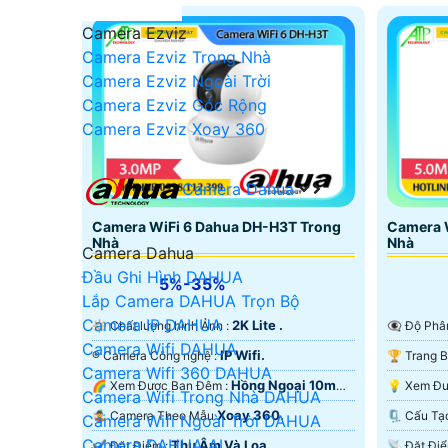
Camera Ezviz
Camera Ezviz Trong Nhà
Camera Ezviz Ngoài Trời
Camera Ezviz Góc Rộng
Camera Ezviz Xoay 360
Camera Dahua
Camera WiFi 6 Dahua DH-H3T Trong
Camera 
Nhà
Nhà
Camera Dahua
Đầu Ghi Hình DAHUA
5%-35%
Lắp Camera DAHUA Trọn Bộ
Camera IP DAHUA
2K Lite .
🔆 Chất lượng hình Ảnh :
👁️‍🗨 Độ P
Camera Wifi DAHUA
IP Wifi.
®️ Camera Công nghệ :
Camera Wifi 360 DAHUA
Hồng Ngoại 10m
🌈 Xem Được Ban Đêm :
Camera Wifi Trong Nhà DAHUA
Hồng Ngoại Smart IR.
Hồng Ngo
Xoay 360.
🤹 Camera Theo Mẫu
🗜️ Cấu
Camera Wifi Ngoài Trời DAHUA
Camera DAHUA AI
Thu Âm Và Loa.
️✔️ Đặt Điểm :