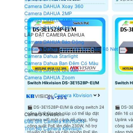
Camera DAHUA Xoay 360
Camera DAHUA 2MP
Camera DAHUA 4MP
Camera DAHUA 8MP
LẮP ĐẶT CAMERA DAHUA
Camera DAHUA Báo Động
Camera Dahua Quan Sát Ban Đêm Rõ Nét
Camera Dahua Starlight
Camera Dahua Ban Đêm Có Màu
Camera DAHUA Ghi Âm
Camera DAHUA Zoom
Switch Hikvision DS-3E1528P-EI/M
Switch H
Camera Kbvision
5%-35%
🎬 DS-3E1528P-EI/M là dòng switch 24
🎬 DS-3E
cổng PoE Gigabit giúp có thể lắp đặt
đến 16 c
Camera Kbvision
camera wifi một cách dễ dàng, tổng
Uplink v
Đầu Ghi Camera KBVISION
công suất PoE lên đến 230W, hỗ trợ
công suấ
Trọn Bộ Camera KBvision
truyền dữ liệu và cấp nguồn PoE lên
năng thô