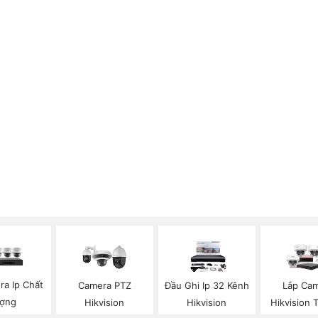
ra Ip Chất
Camera PTZ
Đầu Ghi Ip 32 Kênh
Lắp Ca
ợng
Hikvision
Hikvision
Hikvision 