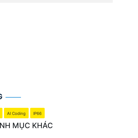
G
AI Coding
IP66
ANH MỤC KHÁC