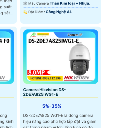
èm theo
Hồng Ngoại Smart IR.
Thân Kim loại + Nhựa.
🕸️ Mẫu Camera
g suất
Công Nghệ AI.
️💫 Đặt Điểm :
g sét
kim loại
Camera Hikvision DS-
2DE7A825IWG1-E
5%-35%
dòng
DS-2DE7A825IWG1-E là dòng camera
ng kính
hiệu năng cao phù hợp lắp đặt và giám
nh tích
sát trong phạm vi lớn, ống kính có độ