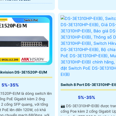
ikvision DS-3E1520P-EI/M
5%-35%
Switch 8 Port DS-3E1310HP-EI
1520P-EI/M là dòng switch lên
5%-35%
ổng PoE Gigabit kèm 2 ổng
à 2 cổng SFP quang, với tổng
📷 DS-3E1310HP-EI(B) được tran
t PoE lên đến 120W, có khả
cổng Poe kèm 2 cổng Gigabit Up
ng chuyển mạch 68Gbps, với