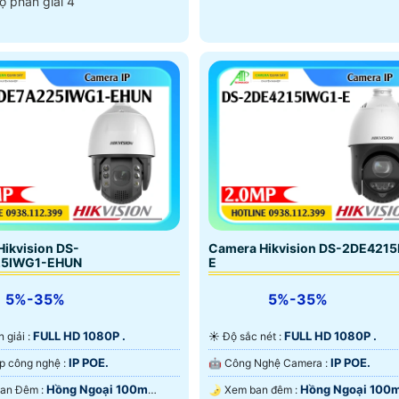
ộ phân giải 4
ikvision DS-
Camera Hikvision DS-2DE421
25IWG1-EHUN
E
5%-35%
5%-35%
FULL HD 1080P .
FULL HD 1080P .
n giải :
☀️ Độ sắc nét :
IP POE.
IP POE.
🤖️ Tích hợp công nghệ :
🤖️ Công Nghệ Camera :
Hồng Ngoại 100m
Hồng Ngoại 100
🌙 Video Ban Đêm :
🌛 Xem ban đêm :