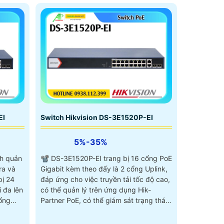
EI
Switch Hikvision DS-3E1520P-EI
5%-35%
ch quản
📽 DS-3E1520P-EI trang bị 16 cổng PoE
ra và
Gigabit kèm theo đấy là 2 cổng Uplink,
bị 24
đáp ứng cho việc truyền tải tốc độ cao,
 đa lên
có thể quản lý trên ứng dụng Hik-
tổng
Partner PoE, có thể giám sát trạng thái
 6KV,
thiết bị, với tổng công suất PoE 120W,
chống sét 6KV, truyền PoE xa lên đến