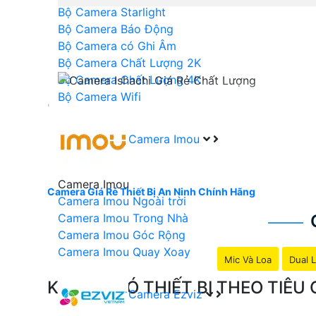
Bộ Camera Starlight
Bộ Camera Báo Động
Bộ Camera có Ghi Âm
Bộ Camera Chất Lượng 2K
Bộ Camera Chất Lượng 4K
Bộ Camera Wifi
'
Camera Imou
Camera Imou
Camera Giá Rẻ Thiết Bị An Ninh Chính Hãng
Camera Imou Ngoài trời
Camera Imou Trong Nhà
Camera Imou Góc Rộng
Camera Imou Quay Xoay
Mic Và Loa
Dual L
KHÔNG CÓ THIẾT BỊ THEO TIÊ
Camera Ezviz