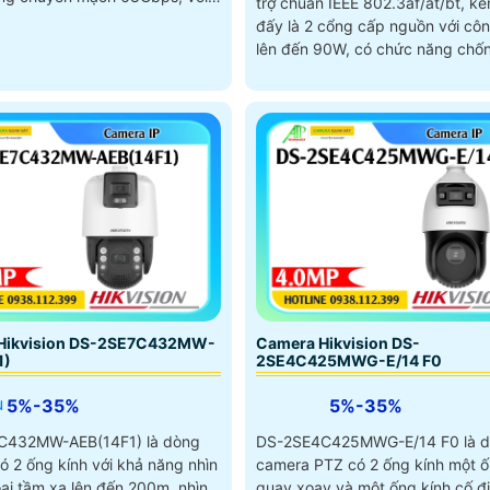
trợ chuẩn IEEE 802.3af/at/bt, k
g suất PoE 120W, kèm khả
đấy là 2 cổng cấp nguồn với côn
yển dữ liệu xa lên đến 300m.
lên đến 90W, có chức năng chốn
lan truyền 6KV, thiết kế vỏ bằng 
chắc chắn.
Hikvision DS-2SE7C432MW-
Camera Hikvision DS-
1)
2SE4C425MWG-E/14 F0
u
5%-35%
5%-35%
C432MW-AEB(14F1) là dòng
DS-2SE4C425MWG-E/14 F0 là 
ó 2 ống kính với khả năng nhìn
camera PTZ có 2 ống kính một ố
ại tầm xa lên đến 200m, nhìn
quay xoay và một ống kính cố đi