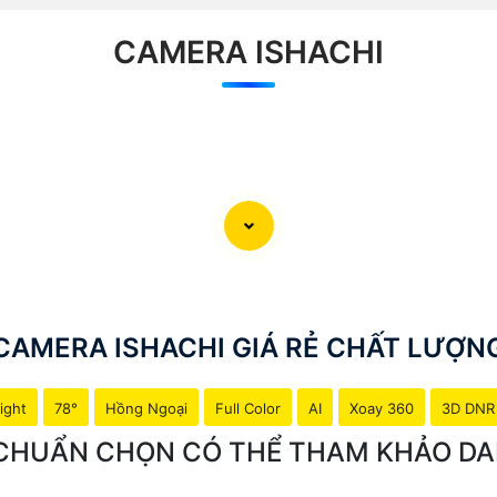
CAMERA ISHACHI
CAMERA ISHACHI GIÁ RẺ CHẤT LƯỢN
ight
78°
Hồng Ngoại
Full Color
AI
Xoay 360
3D DNR
U CHUẨN CHỌN CÓ THỂ THAM KHẢO D