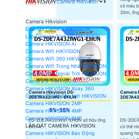
Camera Hikvision
có màu b
30m, ống
đến 32X,
Camera Hikvision
WDR, kèm
Đầu Ghi Camera HIKVISION
hợp
Lắp Camera Trọn Bộ HIKVISION
Camera HIKVISION Ai
Camera Wifi HIKVISION
Camera Wifi 360 HIKVISION
Camera Wifi Trong Nhà HIKVISION
Camera Wifi Ngoài Trời HIKVISION
Camera IP HIKVISION
Camera HIKVISION Xoay 360
Camera Hikvision DS-
Camera H
Camera ZOOM Sắc Nét HIKVISION
2DE7A432IWG1-EHUN
2DE7A4
Camera HIKVISION 2MP
5%-35%
Camera HIKVISION 4MP
Camera HIKVISION 8MP
DS-2DE7A432IWG1-EHUN sở hữu ống
DS-2DE7
LẮP ĐẶT CAMERA HIKVISION
kính 4
có thể nh
Camera HIKVISION Báo Động
quang họ