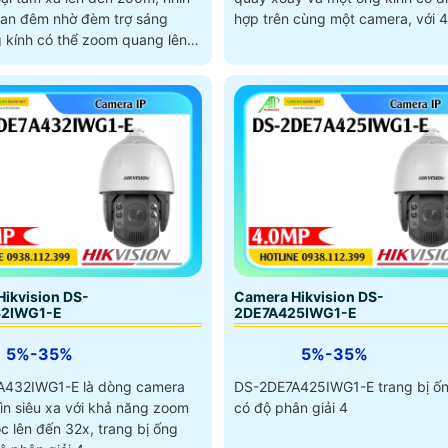
an đêm nhờ đèm trợ sáng
hợp trên cùng một camera, với 4
 kính có thể zoom quang lên
 chống ngược sáng 120 dB
 coi hú và đèn cách báo tích
ikvision DS-
Camera Hikvision DS-
32IWG1-E
2DE7A425IWG1-E
5%-35%
5%-35%
A432IWG1-E là dòng camera
DS-2DE7A425IWG1-E trang bị ốn
ìn siêu xa với khả năng zoom
có độ phân giải 4
c lên đến 32x, trang bị ống