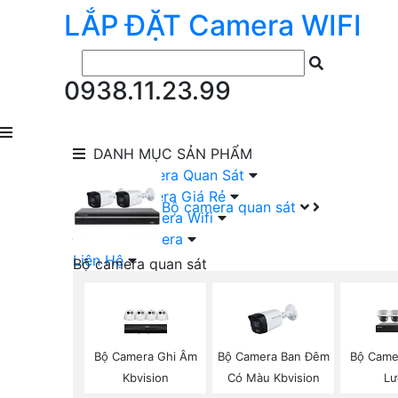
LẮP ĐẶT
Camera
WIFI
0938.11.23.99
DANH MỤC
SẢN PHẨM
lắp Đặt Camera Quan Sát
Lắp Bộ Camera Giá Rẻ
Bộ camera quan sát
Lắp Đặt Camera Wifi
Đầu Ghi Camera
Liên Hệ
Bộ camera quan sát
Camera HIKVISION Trọn Bộ
Camera KBVISION Trọn Bộ
Camera DAHUA Trọn Bộ
Camera giá Rẻ Trọn Bộ
Bộ Camera Ghi Âm
Bộ Camera Ban Đêm
Bộ Came
Bộ Camera Nên Dùng
Kbvision
Có Màu Kbvision
Lư
Bộ Camera Có Màu Ban Đêm