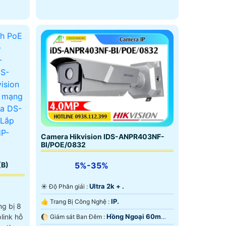
300m.
Camera Hikvision IDS-ANPR403NF-
BI/POE/0832
5%-35%
(B)
Ultra 2k + .
☀️ Độ Phân giải :
IP.
👍 Trang Bị Công Nghệ :
g bị 8
Hồng Ngoại 60m
link hỗ
🌔 Giám sát Ban Đêm :