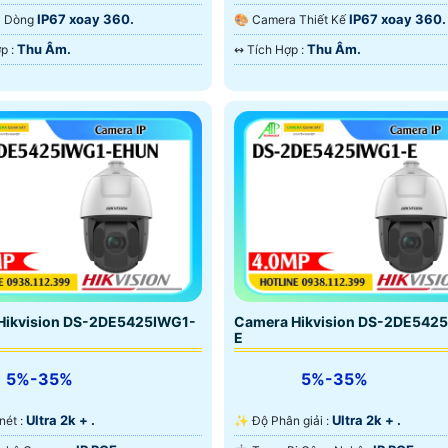
ại Smart IR.
Ngoại Smart IR.
IP67 xoay 360.
IP67 xoay 360.
ra Dòng
🎨 Camera Thiết Kế
Thu Âm.
Thu Âm.
️🔔 Tích Hợp :
️↭ Tích Hợp :
Hikvision DS-2DE5425IWG1-
Camera Hikvision DS-2DE542
E
5%-35%
5%-35%
Ultra 2k + .
Ultra 2k + .
 nét :
✨ Độ Phân giải :