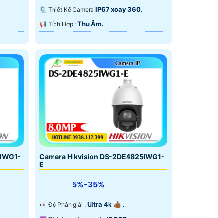
Ngoại Smart IR.
IP67 xoay 360.
🗜️ Thiết Kế Camera
Thu Âm.
️📢 Tích Hợp :
5IWG1-
Camera Hikvision DS-2DE4825IWG1-
E
5%-35%
Ultra 4k 👍🏾 .
️👀 Độ Phân giải :