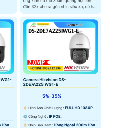
ống kính có thể zoom quang học lên
đến 32x cho ra góc nhìn siêu xa, có hỗ
trợ AcuSense giúp tìm kiếm nhanh,
chống nước IP 67 bền bỉ
5IWG1-
Camera Hikvision DS-
2DE7A225IWG1-E
5%-35%
FULL HD 1080P .
🔅 Hình Ành Chất Lượng :
IP POE.
⚙ Công Nghệ :
m Hồng
Hồng Ngoại 200m Hồng
🔅 Nhìn Ban Đêm :