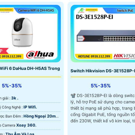
WiFi 6 DaHua DH-H5AS Trong
Switch Hikvision DS-3E1528P-
5%-35%
5%-35%
📽 DS-3E1528P-EI là dòng swit
3k .
hân giải :
lý, hỗ trợ PoE sử dụng cho came
IP Wifi.
🏆 Trang Bị Công Nghệ :
thiết bị mạng sẽ phù hợp, trang 
cổng Gigabit PoE, tổng nguồn tối
Hồng Ngoại 20m
💡 Xem Được Ban Đêm :
đến 230W, thiết kế võ kim loại, 
ại Smart IR.
Xoay 360.
 Tạo Camera
công suất PoE 230W, chống sét
truyền PoE đến 300m,
Thu Âm Và Loa.
️📡 Đặt Điểm :