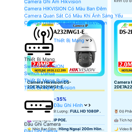
kính có đ
Camera Ghi Âm Hikvision
Camera HIKVISION Có Màu Ban Đêm
Camera Quan Sát Có Màu Khi Ánh Sáng Yếu
Camera Giám Sát Ban Đêm Hikvision
Thiết Bị Mạng
Thiết Bị Mạng
Switch HIKVISION
Switch Dahua
Thiết Bị Mạng Ruijie
Camera Hikvision DS-
Camera H
2DE7A232IWG1-E
2DE7A2
Thiết Bị Mạng KBvision
5%-35%
Đầu Ghi Hình
FULL HD 1080P .
🔆 Hình Ành Chất Lượng :
🦉 Độ Phâ
IP POE.
🕉️ Công Nghệ :
Đầu Ghi Camera
Hồng Ngoại 200m Hồng
⭐ Nhìn Ban Đêm :
Đầu Ghi Dahua