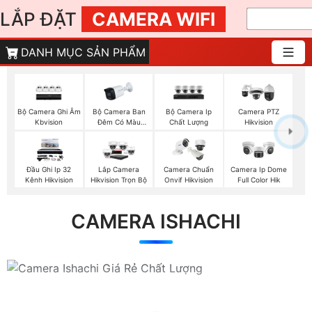
LẮP ĐẶT
CAMERA WIFI
DANH MỤC SẢN PHẨM
Bộ Camera Ghi Âm
Bộ Camera Ban
Bộ Camera Ip
Camera PTZ
Kbvision
Đêm Có Màu
Chất Lượng
Hikvision
Kbvision
Đầu Ghi Ip 32
Lắp Camera
Camera Chuẩn
Camera Ip Dome
Kênh Hikvision
Hikvision Trọn Bộ
Onvif Hikvision
Full Color Hik
CAMERA ISHACHI