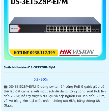
Switch Hikvision DS-3E1528P-EI/M
5%-35%
🎬 DS-3E1528P-EI/M là dòng switch 24 cổng PoE Gigabit giúp có
thể lắp đặt camera wifi một cách dễ dàng, tổng công suất PoE lên
đến 230W, hỗ trợ truyền dữ liệu và cấp nguồn PoE lên đến 300m,
với vỏ bằng kim loại chắc chắn, chống sét 6KV, băng thông 68
Gbps.