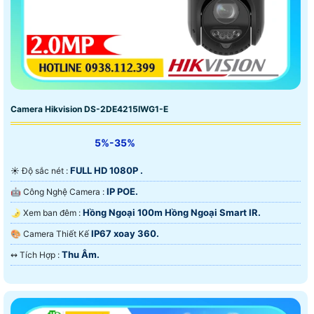
Camera Hikvision DS-2DE4215IWG1-E
5%-35%
FULL HD 1080P .
☀️ Độ sắc nét :
IP POE.
🤖️ Công Nghệ Camera :
Hồng Ngoại 100m Hồng Ngoại Smart IR.
🌛 Xem ban đêm :
IP67 xoay 360.
🎨 Camera Thiết Kế
Thu Âm.
️↭ Tích Hợp :