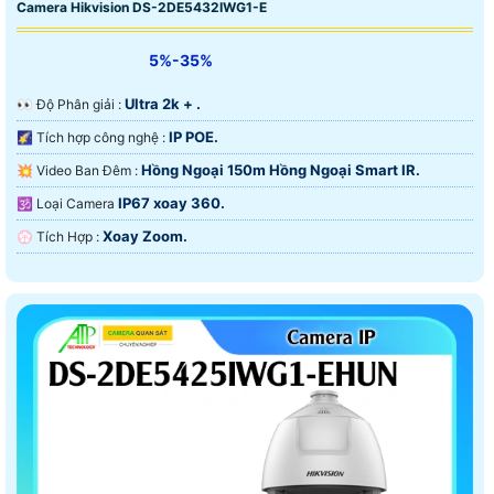
Camera Hikvision DS-2DE5432IWG1-E
5%-35%
Ultra 2k + .
️👀 Độ Phân giải :
IP POE.
🌠 Tích hợp công nghệ :
Hồng Ngoại 150m Hồng Ngoại Smart IR.
💥 Video Ban Đêm :
IP67 xoay 360.
🕉️ Loại Camera
Xoay Zoom.
️💮 Tích Hợp :