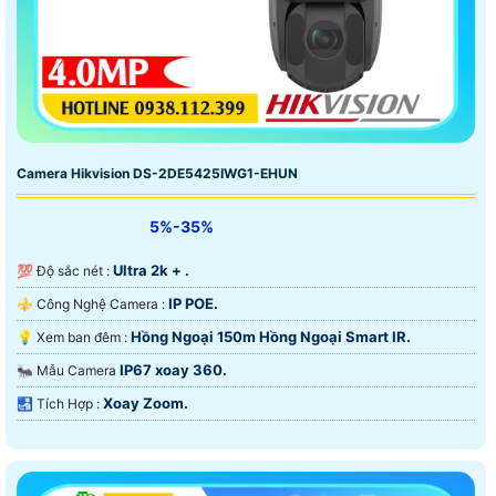
Camera Hikvision DS-2DE5425IWG1-EHUN
5%-35%
Ultra 2k + .
💯 Độ sắc nét :
IP POE.
⚜️ Công Nghệ Camera :
Hồng Ngoại 150m Hồng Ngoại Smart IR.
💡 Xem ban đêm :
IP67 xoay 360.
🐜 Mẫu Camera
Xoay Zoom.
️🛃 Tích Hợp :