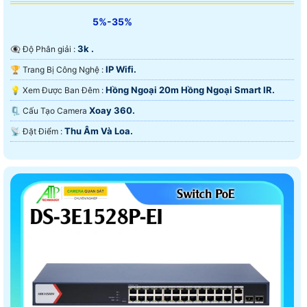
5%-35%
3k .
👁️‍🗨 Độ Phân giải :
IP Wifi.
🏆 Trang Bị Công Nghệ :
Hồng Ngoại 20m Hồng Ngoại Smart IR.
💡 Xem Được Ban Đêm :
Xoay 360.
🗜️ Cấu Tạo Camera
Thu Âm Và Loa.
️📡 Đặt Điểm :