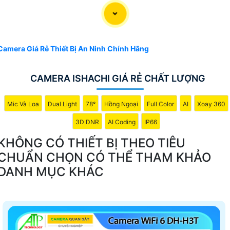
Camera Giá Rẻ Thiết Bị An Ninh Chính Hãng
CAMERA ISHACHI GIÁ RẺ CHẤT LƯỢNG
Mic Và Loa
Dual Light
78°
Hồng Ngoại
Full Color
AI
Xoay 360
3D DNR
AI Coding
IP66
KHÔNG CÓ THIẾT BỊ THEO TIÊU
CHUẨN CHỌN CÓ THỂ THAM KHẢO
DANH MỤC KHÁC