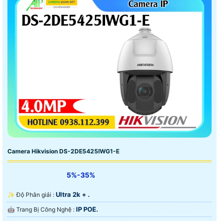
Camera Hikvision DS-2DE5425IWG1-E
5%-35%
Ultra 2k + .
✨ Độ Phân giải :
IP POE.
🤖️ Trang Bị Công Nghệ :