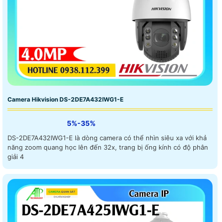
Camera Hikvision DS-2DE7A432IWG1-E
5%-35%
DS-2DE7A432IWG1-E là dòng camera có thể nhìn siêu xa với khả
năng zoom quang học lên đến 32x, trang bị ống kính có độ phân
giải 4