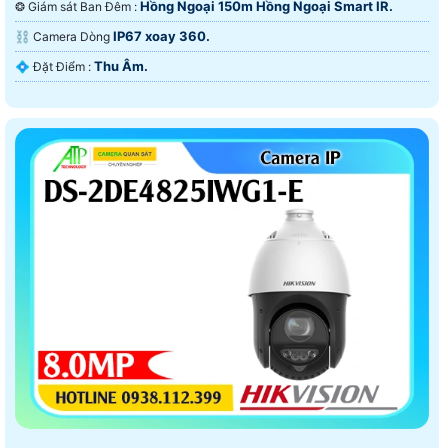
Hồng Ngoại 150m Hồng Ngoại Smart IR.
❂ Giám sát Ban Đêm :
IP67 xoay 360.
⛓ Camera Dòng
Thu Âm.
️💠 Đặt Điểm :