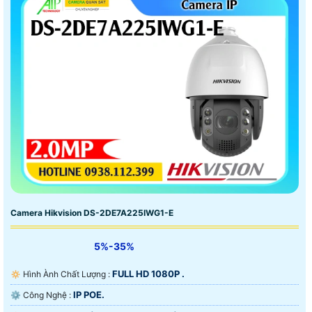
Camera Hikvision DS-2DE7A225IWG1-E
5%-35%
FULL HD 1080P .
🔅 Hình Ành Chất Lượng :
IP POE.
⚙ Công Nghệ :