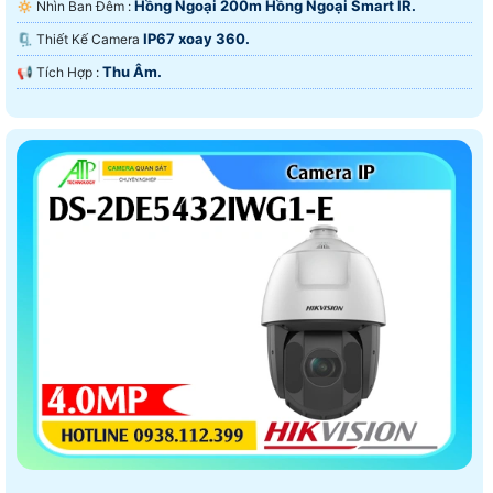
Hồng Ngoại 200m Hồng Ngoại Smart IR.
🔅 Nhìn Ban Đêm :
IP67 xoay 360.
🗜️ Thiết Kế Camera
Thu Âm.
️📢 Tích Hợp :