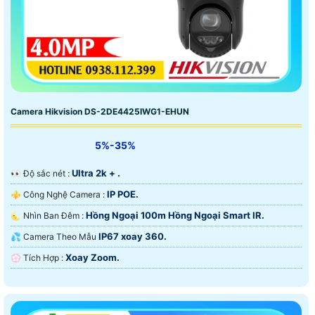
Camera Hikvision DS-2DE4425IWG1-EHUN
5%-35%
Ultra 2k + .
️👀 Độ sắc nét :
IP POE.
⚜️ Công Nghệ Camera :
Hồng Ngoại 100m Hồng Ngoại Smart IR.
🌜 Nhìn Ban Đêm :
IP67 xoay 360.
💦 Camera Theo Mẫu
Xoay Zoom.
️💮 Tích Hợp :