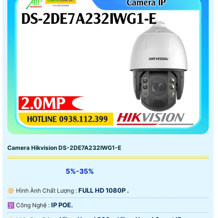
Camera Hikvision DS-2DE7A232IWG1-E
5%-35%
FULL HD 1080P .
🔆 Hình Ành Chất Lượng :
IP POE.
🕉️ Công Nghệ :