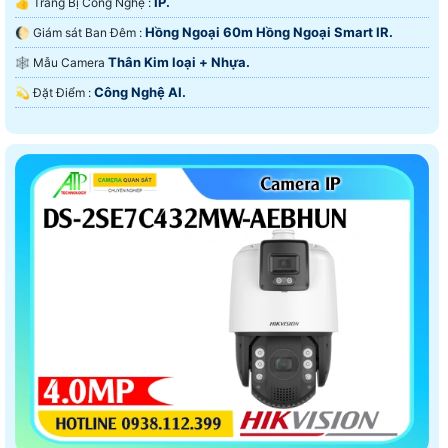
IP.
👍 Trang Bị Công Nghệ :
Hồng Ngoại 60m Hồng Ngoại Smart IR.
🌔 Giám sát Ban Đêm :
Thân Kim loại + Nhựa.
🕸️ Mẫu Camera
Công Nghệ AI.
️💫 Đặt Điểm :