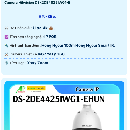
Camera Hikvision DS-2DE4825IWG1-E
5%-35%
Ultra 4k 👍🏾 .
️👀 Độ Phân giải :
IP POE.
🕉️ Tích hợp công nghệ :
Hồng Ngoại 100m Hồng Ngoại Smart IR.
🔦 Hình ảnh ban đêm :
IP67 xoay 360.
⚒ Camera Thiết Kế
Xoay Zoom.
️🎙 Tích Hợp :