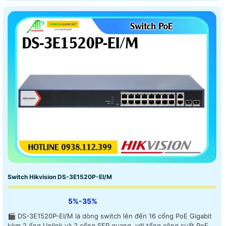
Switch Hikvision DS-3E1520P-EI/M
5%-35%
🎬 DS-3E1520P-EI/M là dòng switch lên đến 16 cổng PoE Gigabit
kèm 2 ổng Uplink và 2 cổng SFP quang, với tổng công suất PoE