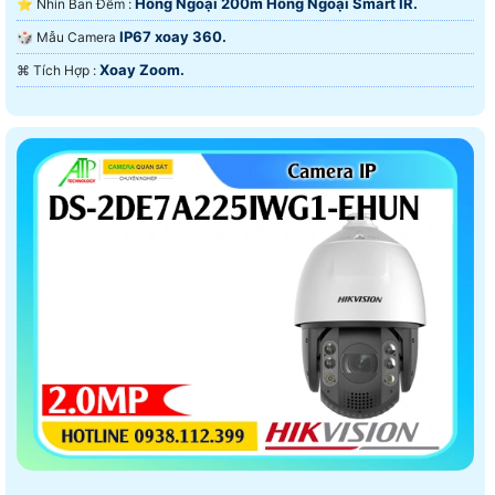
Hồng Ngoại 200m Hồng Ngoại Smart IR.
⭐ Nhìn Ban Đêm :
IP67 xoay 360.
🎲 Mẫu Camera
Xoay Zoom.
️⌘ Tích Hợp :