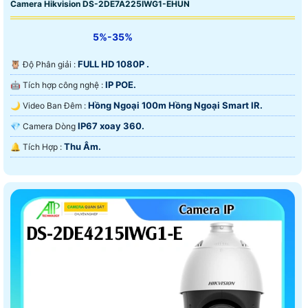
Camera Hikvision DS-2DE7A225IWG1-EHUN
5%-35%
FULL HD 1080P .
🦉 Độ Phân giải :
IP POE.
🤖️ Tích hợp công nghệ :
Hồng Ngoại 100m Hồng Ngoại Smart IR.
🌙 Video Ban Đêm :
IP67 xoay 360.
💎 Camera Dòng
Thu Âm.
️🔔 Tích Hợp :