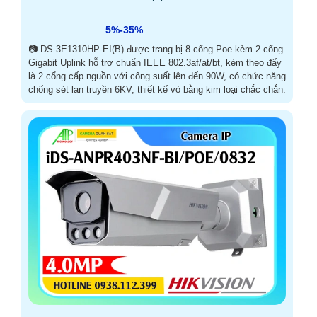
5%-35%
📷 DS-3E1310HP-EI(B) được trang bị 8 cổng Poe kèm 2 cổng
Gigabit Uplink hỗ trợ chuẩn IEEE 802.3af/at/bt, kèm theo đấy
là 2 cổng cấp nguồn với công suất lên đến 90W, có chức năng
chống sét lan truyền 6KV, thiết kế vỏ bằng kim loại chắc chắn.