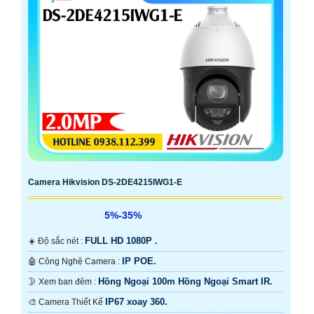
Camera Hikvision DS-2DE4215IWG1-E
5%-35%
FULL HD 1080P .
☀️ Độ sắc nét :
IP POE.
🤖️ Công Nghệ Camera :
Hồng Ngoại 100m Hồng Ngoại Smart IR.
🌛 Xem ban đêm :
IP67 xoay 360.
🎨 Camera Thiết Kế