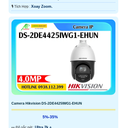
Xoay Zoom.
️🎙 Tích Hợp :
Camera Hikvision DS-2DE4425IWG1-EHUN
5%-35%
Ultra 2k + .
️👀 Độ sắc nét :