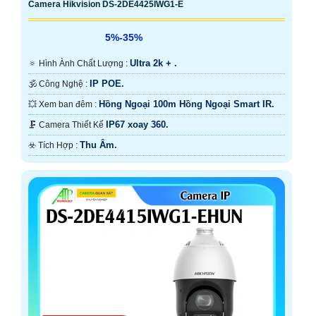
Camera Hikvision DS-2DE4425IWG1-E
5%-35%
Ultra 2k + .
🔅 Hình Ành Chất Lượng :
IP POE.
🕉️ Công Nghệ :
Hồng Ngoại 100m Hồng Ngoại Smart IR.
💥 Xem ban đêm :
IP67 xoay 360.
🗜️ Camera Thiết Kế
Thu Âm.
️☣️ Tích Hợp :