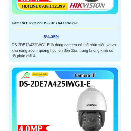
Camera Hikvision DS-2DE7A432IWG1-E
5%-35%
DS-2DE7A432IWG1-E là dòng camera có thể nhìn siêu xa với
khả năng zoom quang học lên đến 32x, trang bị ống kính có
độ phân giải 4