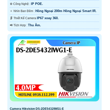
IP POE.
⚙ Công Nghệ :
Hồng Ngoại 200m Hồng Ngoại Smart IR.
🔅 Nhìn Ban Đêm :
IP67 xoay 360.
🗜️ Thiết Kế Camera
Thu Âm.
️📢 Tích Hợp :
Camera Hikvision DS-2DE5432IWG1-E