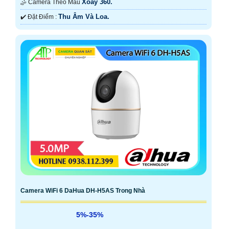
Xoay 360.
🤹 Camera Theo Mẫu
Thu Âm Và Loa.
️✔️ Đặt Điểm :
Camera WiFi 6 DaHua DH-H5AS Trong Nhà
5%-35%