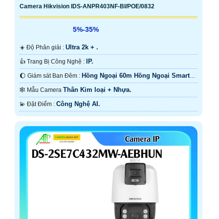
Camera Hikvision IDS-ANPR403NF-BI/POE/0832
5%-35%
Ultra 2k + .
☀️ Độ Phân giải :
IP.
👍 Trang Bị Công Nghệ :
Hồng Ngoại 60m Hồng Ngoại Smart
🌔 Giám sát Ban Đêm :
IR.
Thân Kim loại + Nhựa.
🕸️ Mẫu Camera
Công Nghệ AI.
️💫 Đặt Điểm :