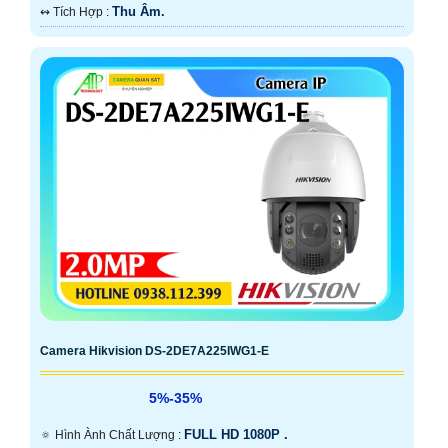
Thu Âm.
️↭ Tích Hợp :
Camera Hikvision DS-2DE7A225IWG1-E
5%-35%
FULL HD 1080P .
🔅 Hình Ành Chất Lượng :