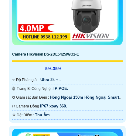
Camera Hikvision DS-2DE5425IWG1-E
5%-35%
Ultra 2k + .
✨ Độ Phân giải :
IP POE.
🤖️ Trang Bị Công Nghệ :
Hồng Ngoại 150m Hồng Ngoại Smart
❂ Giám sát Ban Đêm :
IR.
IP67 xoay 360.
⛓ Camera Dòng
Thu Âm.
️💠 Đặt Điểm :