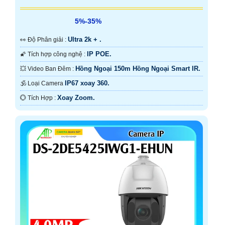
5%-35%
Ultra 2k + .
️👀 Độ Phân giải :
IP POE.
🌠 Tích hợp công nghệ :
Hồng Ngoại 150m Hồng Ngoại Smart IR.
💥 Video Ban Đêm :
IP67 xoay 360.
🕉️ Loại Camera
Xoay Zoom.
️💮 Tích Hợp :