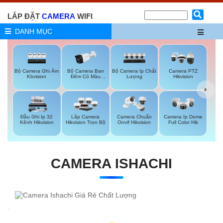
LẮP ĐẶT
CAMERA
WIFI
DANH MỤC
Bộ Camera Ghi Âm
Bộ Camera Ban
Bộ Camera Ip Chất
Camera PTZ
Kbvision
Đêm Có Màu
Lượng
Hikvision
Kbvision
Đầu Ghi Ip 32
Lắp Camera
Camera Chuẩn
Camera Ip Dome
Kênh Hikvision
Hikvision Trọn Bộ
Onvif Hikvision
Full Color Hik
CAMERA ISHACHI
'