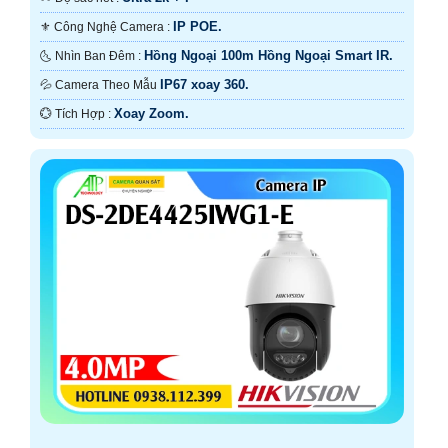
IP POE.
⚜️ Công Nghệ Camera :
Hồng Ngoại 100m Hồng Ngoại Smart IR.
🌜 Nhìn Ban Đêm :
IP67 xoay 360.
💦 Camera Theo Mẫu
Xoay Zoom.
️💮 Tích Hợp :