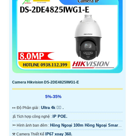
Camera Hikvision DS-2DE4825IWG1-E
5%-35%
Ultra 4k 👍🏾 .
️👀 Độ Phân giải :
IP POE.
🕉️ Tích hợp công nghệ :
Hồng Ngoại 100m Hồng Ngoại Smart
🔦 Hình ảnh ban đêm :
IR.
IP67 xoay 360.
⚒ Camera Thiết Kế