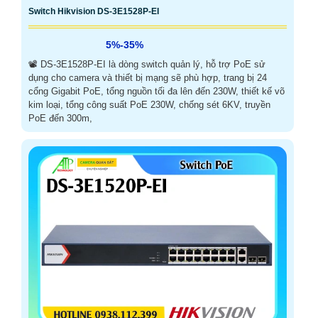
Switch Hikvision DS-3E1528P-EI
5%-35%
📽 DS-3E1528P-EI là dòng switch quản lý, hỗ trợ PoE sử
dụng cho camera và thiết bị mạng sẽ phù hợp, trang bị 24
cổng Gigabit PoE, tổng nguồn tối đa lên đến 230W, thiết kế võ
kim loại, tổng công suất PoE 230W, chống sét 6KV, truyền
PoE đến 300m,