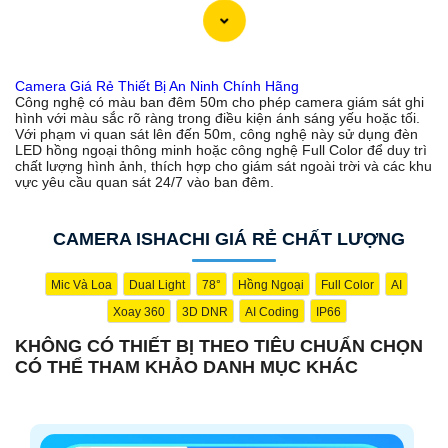
Camera Giá Rẻ Thiết Bị An Ninh Chính Hãng
Công nghệ có màu ban đêm 50m cho phép camera giám sát ghi
hình với màu sắc rõ ràng trong điều kiện ánh sáng yếu hoặc tối.
Với phạm vi quan sát lên đến 50m, công nghệ này sử dụng đèn
LED hồng ngoại thông minh hoặc công nghệ Full Color để duy trì
chất lượng hình ảnh, thích hợp cho giám sát ngoài trời và các khu
vực yêu cầu quan sát 24/7 vào ban đêm.
CAMERA ISHACHI GIÁ RẺ CHẤT LƯỢNG
Mic Và Loa
Dual Light
78°
Hồng Ngoại
Full Color
AI
Xoay 360
3D DNR
AI Coding
IP66
KHÔNG CÓ THIẾT BỊ THEO TIÊU CHUẨN CHỌN
CÓ THỂ THAM KHẢO DANH MỤC KHÁC