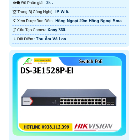
3k .
👁️‍🗨 Độ Phân giải :
IP Wifi.
🏆 Trang Bị Công Nghệ :
Hồng Ngoại 20m Hồng Ngoại Smart
💡 Xem Được Ban Đêm :
IR.
Xoay 360.
🗜️ Cấu Tạo Camera
Thu Âm Và Loa.
️📡 Đặt Điểm :