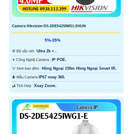
Camera Hikvision DS-2DE5425IWG1-EHUN
5%-35%
Ultra 2k + .
💯 Độ sắc nét :
IP POE.
⚜️ Công Nghệ Camera :
Hồng Ngoại 150m Hồng Ngoại Smart IR.
💡 Xem ban đêm :
IP67 xoay 360.
🐜 Mẫu Camera
Xoay Zoom.
️🛃 Tích Hợp :