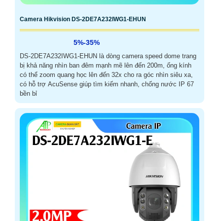
Camera Hikvision DS-2DE7A232IWG1-EHUN
5%-35%
DS-2DE7A232IWG1-EHUN là dòng camera speed dome trang
bị khả năng nhìn ban đêm mạnh mẽ lên đến 200m, ống kính
có thể zoom quang học lên đến 32x cho ra góc nhìn siêu xa,
có hỗ trợ AcuSense giúp tìm kiếm nhanh, chống nước IP 67
bền bỉ