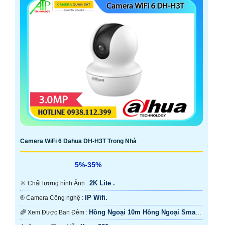
Camera WiFi 6 Dahua DH-H3T Trong Nhà
5%-35%
2K Lite .
🔆 Chất lượng hình Ảnh :
IP Wifi.
®️ Camera Công nghệ :
Hồng Ngoại 10m Hồng Ngoại Smart
🌈 Xem Được Ban Đêm :
IR.