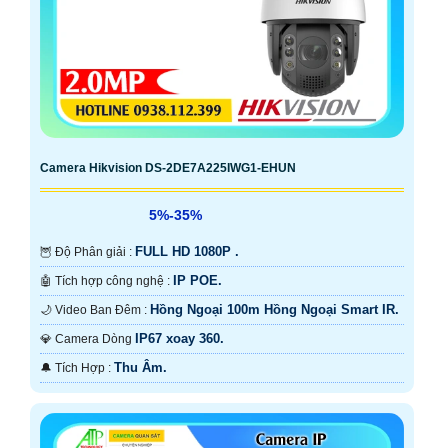
Camera Hikvision DS-2DE7A225IWG1-EHUN
5%-35%
FULL HD 1080P .
🦉 Độ Phân giải :
IP POE.
🤖️ Tích hợp công nghệ :
Hồng Ngoại 100m Hồng Ngoại Smart IR.
🌙 Video Ban Đêm :
IP67 xoay 360.
💎 Camera Dòng
Thu Âm.
️🔔 Tích Hợp :