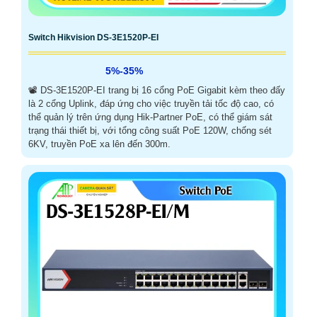
Switch Hikvision DS-3E1520P-EI
5%-35%
📽 DS-3E1520P-EI trang bị 16 cổng PoE Gigabit kèm theo đấy
là 2 cổng Uplink, đáp ứng cho việc truyền tải tốc độ cao, có
thể quản lý trên ứng dụng Hik-Partner PoE, có thể giám sát
trạng thái thiết bị, với tổng công suất PoE 120W, chống sét
6KV, truyền PoE xa lên đến 300m.