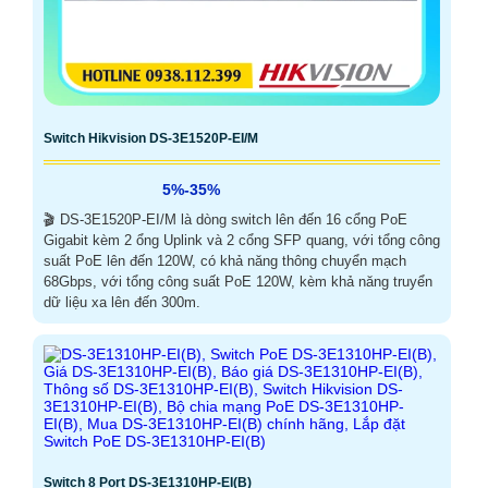
Switch Hikvision DS-3E1520P-EI/M
5%-35%
🎬 DS-3E1520P-EI/M là dòng switch lên đến 16 cổng PoE
Gigabit kèm 2 ổng Uplink và 2 cổng SFP quang, với tổng công
suất PoE lên đến 120W, có khả năng thông chuyển mạch
68Gbps, với tổng công suất PoE 120W, kèm khả năng truyển
dữ liệu xa lên đến 300m.
Switch 8 Port DS-3E1310HP-EI(B)