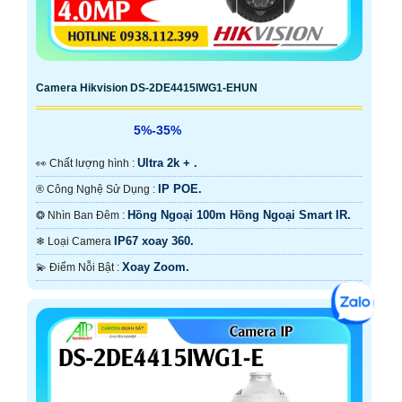
Camera Hikvision DS-2DE4415IWG1-EHUN
5%-35%
Ultra 2k + .
️👀 Chất lượng hình :
IP POE.
®️ Công Nghệ Sử Dụng :
Hồng Ngoại 100m Hồng Ngoại Smart IR.
❂ Nhìn Ban Đêm :
IP67 xoay 360.
❄ Loại Camera
Xoay Zoom.
️💫 Điểm Nỗi Bật :