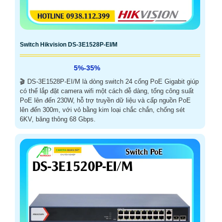
Switch Hikvision DS-3E1528P-EI/M
5%-35%
🎬 DS-3E1528P-EI/M là dòng switch 24 cổng PoE Gigabit giúp
có thể lắp đặt camera wifi một cách dễ dàng, tổng công suất
PoE lên đến 230W, hỗ trợ truyền dữ liệu và cấp nguồn PoE
lên đến 300m, với vỏ bằng kim loại chắc chắn, chống sét
6KV, băng thông 68 Gbps.