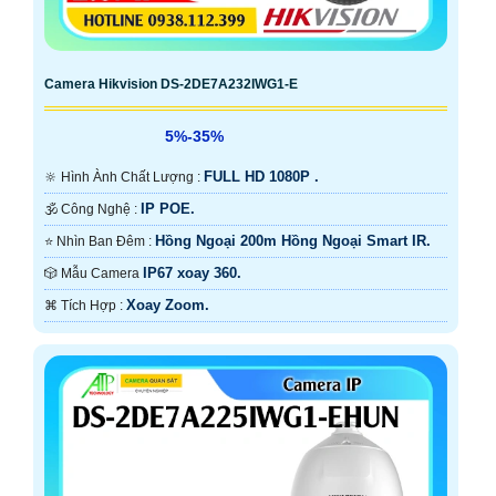
Camera Hikvision DS-2DE7A232IWG1-E
5%-35%
FULL HD 1080P .
🔆 Hình Ành Chất Lượng :
IP POE.
🕉️ Công Nghệ :
Hồng Ngoại 200m Hồng Ngoại Smart IR.
⭐ Nhìn Ban Đêm :
IP67 xoay 360.
🎲 Mẫu Camera
Xoay Zoom.
️⌘ Tích Hợp :