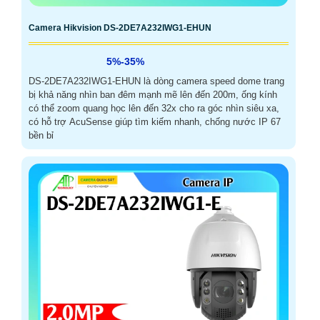
Camera Hikvision DS-2DE7A232IWG1-EHUN
5%-35%
DS-2DE7A232IWG1-EHUN là dòng camera speed dome trang
bị khả năng nhìn ban đêm mạnh mẽ lên đến 200m, ống kính
có thể zoom quang học lên đến 32x cho ra góc nhìn siêu xa,
có hỗ trợ AcuSense giúp tìm kiếm nhanh, chống nước IP 67
bền bỉ