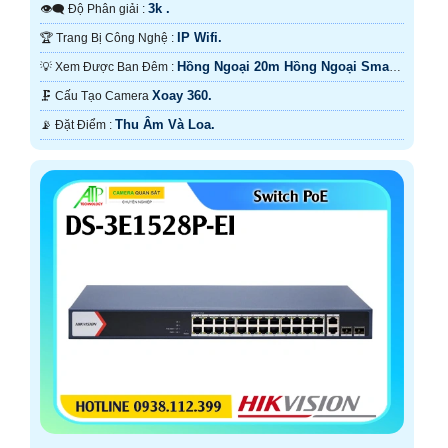
3k .
👁️‍🗨 Độ Phân giải :
IP Wifi.
🏆 Trang Bị Công Nghệ :
Hồng Ngoại 20m Hồng Ngoại Smart
💡 Xem Được Ban Đêm :
IR.
Xoay 360.
🗜️ Cấu Tạo Camera
Thu Âm Và Loa.
️📡 Đặt Điểm :