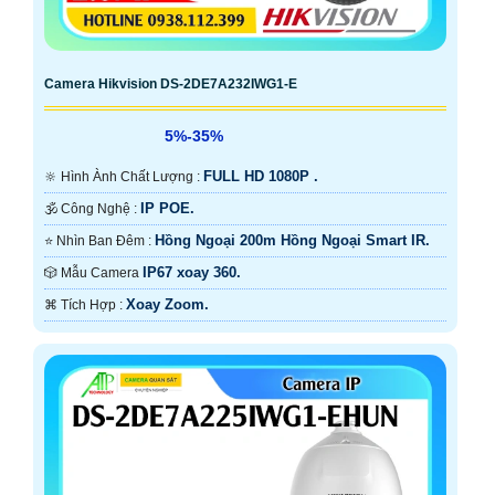
Camera Hikvision DS-2DE7A232IWG1-E
5%-35%
FULL HD 1080P .
🔆 Hình Ành Chất Lượng :
IP POE.
🕉️ Công Nghệ :
Hồng Ngoại 200m Hồng Ngoại Smart IR.
⭐ Nhìn Ban Đêm :
IP67 xoay 360.
🎲 Mẫu Camera
Xoay Zoom.
️⌘ Tích Hợp :