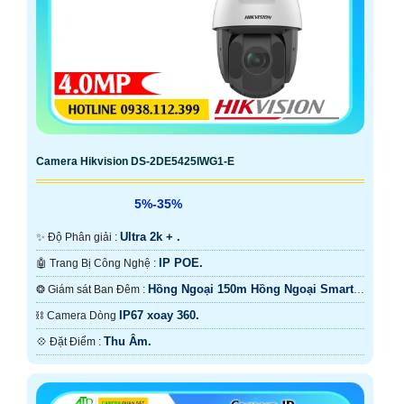
Camera Hikvision DS-2DE5425IWG1-E
5%-35%
Ultra 2k + .
✨ Độ Phân giải :
IP POE.
🤖️ Trang Bị Công Nghệ :
Hồng Ngoại 150m Hồng Ngoại Smart
❂ Giám sát Ban Đêm :
IR.
IP67 xoay 360.
⛓ Camera Dòng
Thu Âm.
️💠 Đặt Điểm :