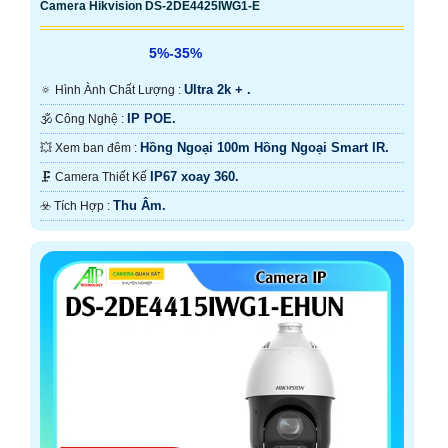
Camera Hikvision DS-2DE4425IWG1-E
5%-35%
Ultra 2k + .
🔅 Hình Ành Chất Lượng :
IP POE.
🕉️ Công Nghệ :
Hồng Ngoại 100m Hồng Ngoại Smart IR.
💥 Xem ban đêm :
IP67 xoay 360.
🗜️ Camera Thiết Kế
Thu Âm.
️☣️ Tích Hợp :