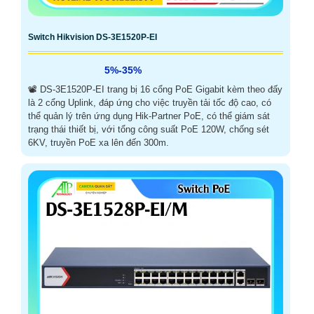
Switch Hikvision DS-3E1520P-EI
5%-35%
📽 DS-3E1520P-EI trang bị 16 cổng PoE Gigabit kèm theo đấy
là 2 cổng Uplink, đáp ứng cho việc truyền tải tốc độ cao, có
thể quản lý trên ứng dụng Hik-Partner PoE, có thể giám sát
trạng thái thiết bị, với tổng công suất PoE 120W, chống sét
6KV, truyền PoE xa lên đến 300m.