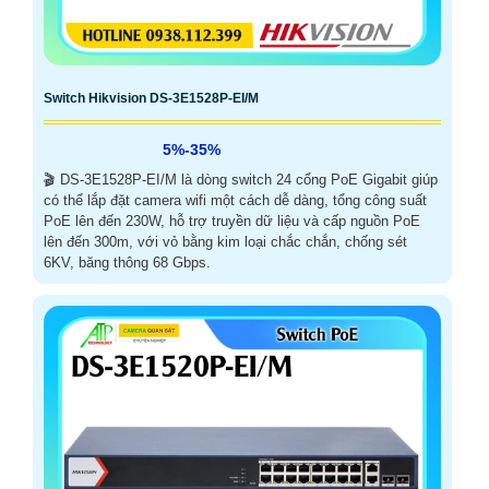
Switch Hikvision DS-3E1528P-EI/M
5%-35%
🎬 DS-3E1528P-EI/M là dòng switch 24 cổng PoE Gigabit giúp
có thể lắp đặt camera wifi một cách dễ dàng, tổng công suất
PoE lên đến 230W, hỗ trợ truyền dữ liệu và cấp nguồn PoE
lên đến 300m, với vỏ bằng kim loại chắc chắn, chống sét
6KV, băng thông 68 Gbps.