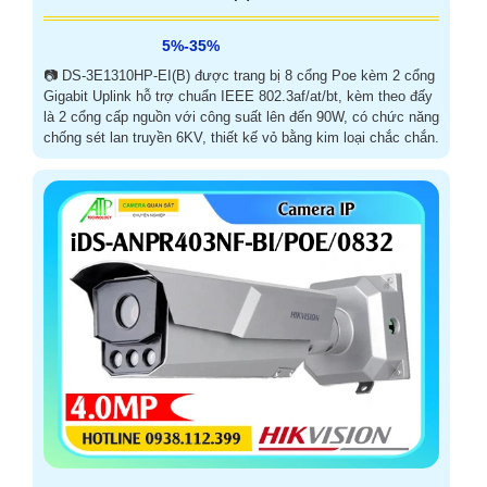
5%-35%
📷 DS-3E1310HP-EI(B) được trang bị 8 cổng Poe kèm 2 cổng
Gigabit Uplink hỗ trợ chuẩn IEEE 802.3af/at/bt, kèm theo đấy
là 2 cổng cấp nguồn với công suất lên đến 90W, có chức năng
chống sét lan truyền 6KV, thiết kế vỏ bằng kim loại chắc chắn.