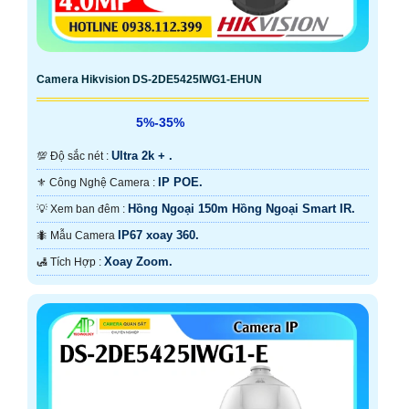
Camera Hikvision DS-2DE5425IWG1-EHUN
5%-35%
Ultra 2k + .
💯 Độ sắc nét :
IP POE.
⚜️ Công Nghệ Camera :
Hồng Ngoại 150m Hồng Ngoại Smart IR.
💡 Xem ban đêm :
IP67 xoay 360.
🐜 Mẫu Camera
Xoay Zoom.
️🛃 Tích Hợp :