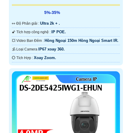
5%-35%
Ultra 2k + .
️👀 Độ Phân giải :
IP POE.
🌠 Tích hợp công nghệ :
Hồng Ngoại 150m Hồng Ngoại Smart IR.
💥 Video Ban Đêm :
IP67 xoay 360.
🕉️ Loại Camera
Xoay Zoom.
️💮 Tích Hợp :