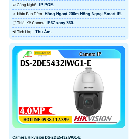
IP POE.
⚙ Công Nghệ :
Hồng Ngoại 200m Hồng Ngoại Smart IR.
🔅 Nhìn Ban Đêm :
IP67 xoay 360.
🗜️ Thiết Kế Camera
Thu Âm.
️📢 Tích Hợp :
Camera Hikvision DS-2DE5432IWG1-E