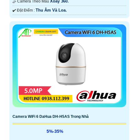
Xoay 360.
🤹 Camera Theo Mẫu
Thu Âm Và Loa.
️✔️ Đặt Điểm :
Camera WiFi 6 DaHua DH-H5AS Trong Nhà
5%-35%