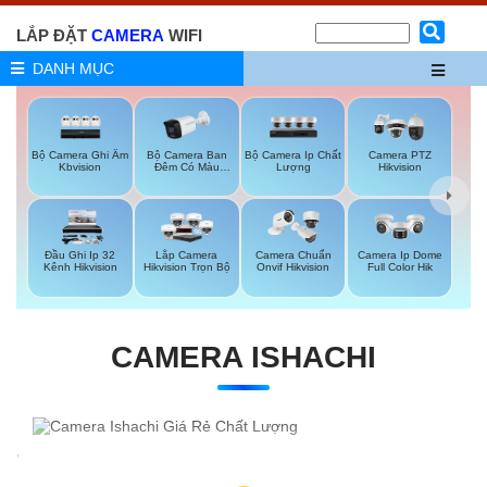
LẮP ĐẶT
CAMERA
WIFI
DANH MỤC
Bộ Camera Ghi Âm
Bộ Camera Ban
Bộ Camera Ip Chất
Camera PTZ
Kbvision
Đêm Có Màu
Lượng
Hikvision
Kbvision
Đầu Ghi Ip 32
Lắp Camera
Camera Chuẩn
Camera Ip Dome
Kênh Hikvision
Hikvision Trọn Bộ
Onvif Hikvision
Full Color Hik
CAMERA ISHACHI
'