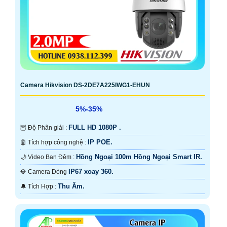
Camera Hikvision DS-2DE7A225IWG1-EHUN
5%-35%
FULL HD 1080P .
🦉 Độ Phân giải :
IP POE.
🤖️ Tích hợp công nghệ :
Hồng Ngoại 100m Hồng Ngoại Smart IR.
🌙 Video Ban Đêm :
IP67 xoay 360.
💎 Camera Dòng
Thu Âm.
️🔔 Tích Hợp :