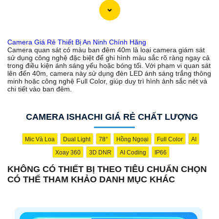
Camera Giá Rẻ Thiết Bị An Ninh Chính Hãng
Camera quan sát có màu ban đêm 40m là loại camera giám sát
sử dụng công nghệ đặc biệt để ghi hình màu sắc rõ ràng ngay cả
trong điều kiện ánh sáng yếu hoặc bóng tối. Với phạm vi quan sát
lên đến 40m, camera này sử dụng đèn LED ánh sáng trắng thông
minh hoặc công nghệ Full Color, giúp duy trì hình ảnh sắc nét và
chi tiết vào ban đêm.
CAMERA ISHACHI GIÁ RẺ CHẤT LƯỢNG
Mic Và Loa
Dual Light
78°
Hồng Ngoại
Full Color
AI
Xoay 360
3D DNR
AI Coding
IP66
KHÔNG CÓ THIẾT BỊ THEO TIÊU CHUẨN CHỌN
CÓ THỂ THAM KHẢO DANH MỤC KHÁC