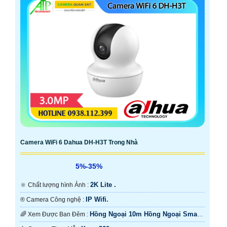
Camera WiFi 6 Dahua DH-H3T Trong Nhà
5%-35%
2K Lite .
🔆 Chất lượng hình Ảnh :
IP Wifi.
®️ Camera Công nghệ :
Hồng Ngoại 10m Hồng Ngoại Smart
🌈 Xem Được Ban Đêm :
IR.