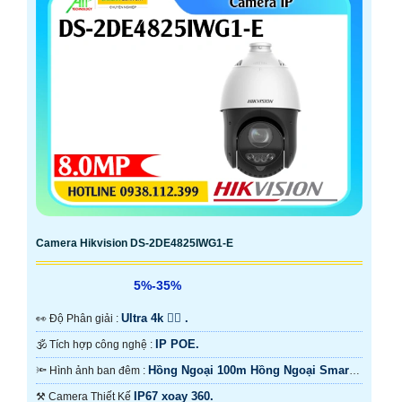
Camera Hikvision DS-2DE4825IWG1-E
5%-35%
Ultra 4k 👍🏾 .
️👀 Độ Phân giải :
IP POE.
🕉️ Tích hợp công nghệ :
Hồng Ngoại 100m Hồng Ngoại Smart
🔦 Hình ảnh ban đêm :
IR.
IP67 xoay 360.
⚒ Camera Thiết Kế