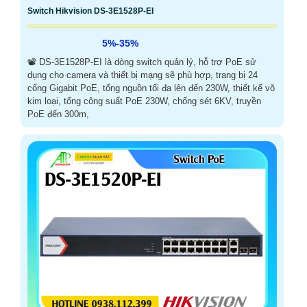
Switch Hikvision DS-3E1528P-EI
5%-35%
📽 DS-3E1528P-EI là dòng switch quản lý, hỗ trợ PoE sử
dụng cho camera và thiết bị mạng sẽ phù hợp, trang bị 24
cổng Gigabit PoE, tổng nguồn tối đa lên đến 230W, thiết kế võ
kim loại, tổng công suất PoE 230W, chống sét 6KV, truyền
PoE đến 300m,