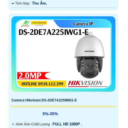
Thu Âm.
️↭ Tích Hợp :
Camera Hikvision DS-2DE7A225IWG1-E
5%-35%
FULL HD 1080P .
🔅 Hình Ành Chất Lượng :