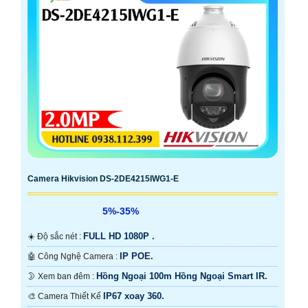
Camera Hikvision DS-2DE4215IWG1-E
5%-35%
FULL HD 1080P .
☀️ Độ sắc nét :
IP POE.
🤖️ Công Nghệ Camera :
Hồng Ngoại 100m Hồng Ngoại Smart IR.
🌛 Xem ban đêm :
IP67 xoay 360.
🎨 Camera Thiết Kế