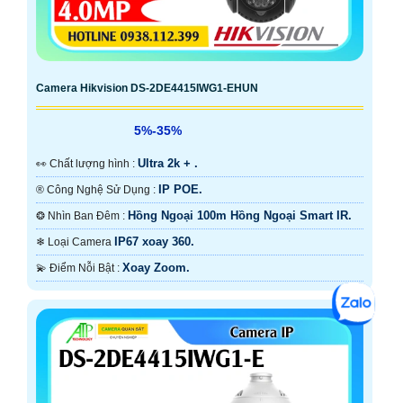
Camera Hikvision DS-2DE4415IWG1-EHUN
5%-35%
Ultra 2k + .
️👀 Chất lượng hình :
IP POE.
®️ Công Nghệ Sử Dụng :
Hồng Ngoại 100m Hồng Ngoại Smart IR.
❂ Nhìn Ban Đêm :
IP67 xoay 360.
❄ Loại Camera
Xoay Zoom.
️💫 Điểm Nỗi Bật :