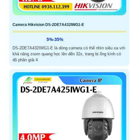
Camera Hikvision DS-2DE7A432IWG1-E
5%-35%
DS-2DE7A432IWG1-E là dòng camera có thể nhìn siêu xa với
khả năng zoom quang học lên đến 32x, trang bị ống kính có
độ phân giải 4