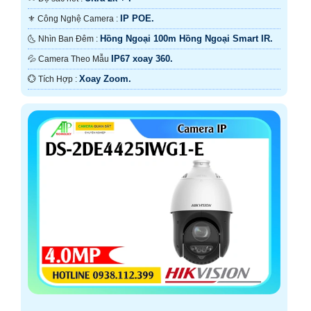
IP POE.
⚜️ Công Nghệ Camera :
Hồng Ngoại 100m Hồng Ngoại Smart IR.
🌜 Nhìn Ban Đêm :
IP67 xoay 360.
💦 Camera Theo Mẫu
Xoay Zoom.
️💮 Tích Hợp :