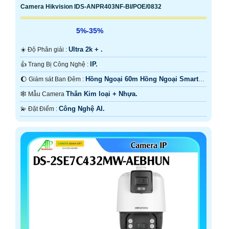
Camera Hikvision IDS-ANPR403NF-BI/POE/0832
5%-35%
Ultra 2k + .
☀️ Độ Phân giải :
IP.
👍 Trang Bị Công Nghệ :
Hồng Ngoại 60m Hồng Ngoại Smart
🌔 Giám sát Ban Đêm :
IR.
Thân Kim loại + Nhựa.
🕸️ Mẫu Camera
Công Nghệ AI.
️💫 Đặt Điểm :