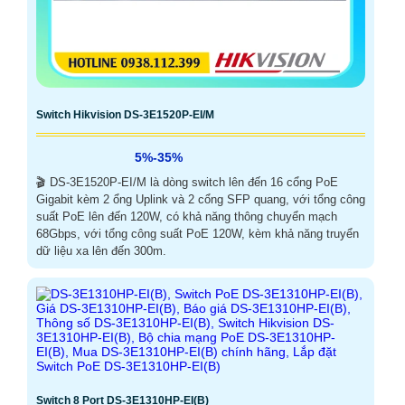
Switch Hikvision DS-3E1520P-EI/M
5%-35%
🎬 DS-3E1520P-EI/M là dòng switch lên đến 16 cổng PoE
Gigabit kèm 2 ổng Uplink và 2 cổng SFP quang, với tổng công
suất PoE lên đến 120W, có khả năng thông chuyển mạch
68Gbps, với tổng công suất PoE 120W, kèm khả năng truyển
dữ liệu xa lên đến 300m.
Switch 8 Port DS-3E1310HP-EI(B)