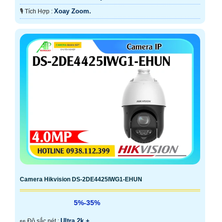
Xoay Zoom.
️🎙 Tích Hợp :
Camera Hikvision DS-2DE4425IWG1-EHUN
5%-35%
Ultra 2k + .
️👀 Độ sắc nét :