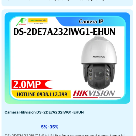
Camera Hikvision DS-2DE7A232IWG1-EHUN
5%-35%
DS-2DE7A232IWG1-EHUN là dòng camera speed dome trang bị