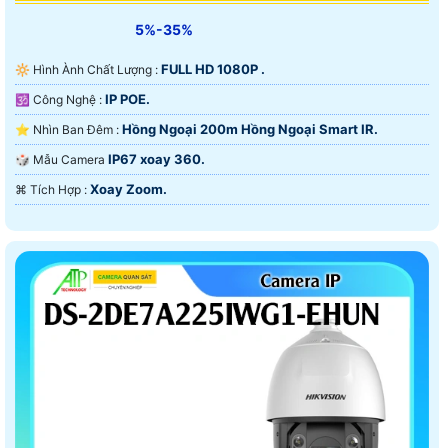
5%-35%
FULL HD 1080P .
🔆 Hình Ành Chất Lượng :
IP POE.
🕉️ Công Nghệ :
Hồng Ngoại 200m Hồng Ngoại Smart IR.
⭐ Nhìn Ban Đêm :
IP67 xoay 360.
🎲 Mẫu Camera
Xoay Zoom.
️⌘ Tích Hợp :