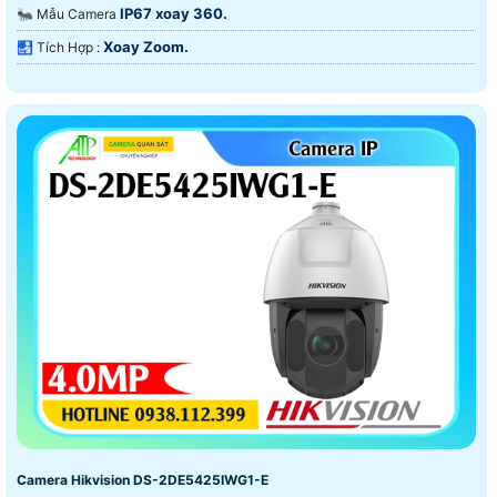
IP67 xoay 360.
🐜 Mẫu Camera
Xoay Zoom.
️🛃 Tích Hợp :
Camera Hikvision DS-2DE5425IWG1-E