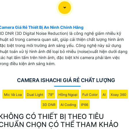
Camera Giá Rẻ Thiết Bị An Ninh Chính Hãng
3D DNR (3D Digital Noise Reduction) là công nghệ giảm nhiễu kỹ
thuật số trong camera quan sát, giúp cải thiện chất lượng hình ảnh
đặc biệt trong môi trường ánh sáng yếu. Công nghệ này sử dụng
thuật toán xử lý hình ảnh để loại bỏ nhiễu (noise)xuất hiện dưới dạng
các hạt lấm tấm trên hình ảnh, đặc biệt khi camera phải làm việc
trong điều kiện ánh sáng kém.
CAMERA ISHACHI GIÁ RẺ CHẤT LƯỢNG
Mic Và Loa
Dual Light
78°
Hồng Ngoại
Full Color
AI
Xoay 360
3D DNR
AI Coding
IP66
KHÔNG CÓ THIẾT BỊ THEO TIÊU
CHUẨN CHỌN CÓ THỂ THAM KHẢO