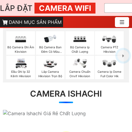
LẮP ĐẶT
CAMERA WIFI
DANH MỤC SẢN PHẨM
Bộ Camera Ghi Âm
Bộ Camera Ban
Bộ Camera Ip
Camera PTZ
Kbvision
Đêm Có Màu
Chất Lượng
Hikvision
Kbvision
Đầu Ghi Ip 32
Lắp Camera
Camera Chuẩn
Camera Ip Dome
Kênh Hikvision
Hikvision Trọn Bộ
Onvif Hikvision
Full Color Hik
CAMERA ISHACHI