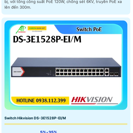
bị, với tổng công suất PoE 120W, chống sét 6KV, truyền PoE xa
lên đến 300m.
Switch Hikvision DS-3E1528P-EI/M
5%-35%