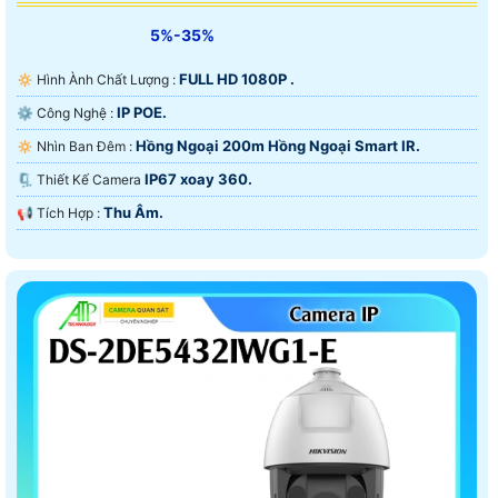
5%-35%
FULL HD 1080P .
🔅 Hình Ành Chất Lượng :
IP POE.
⚙ Công Nghệ :
Hồng Ngoại 200m Hồng Ngoại Smart IR.
🔅 Nhìn Ban Đêm :
IP67 xoay 360.
🗜️ Thiết Kế Camera
Thu Âm.
️📢 Tích Hợp :