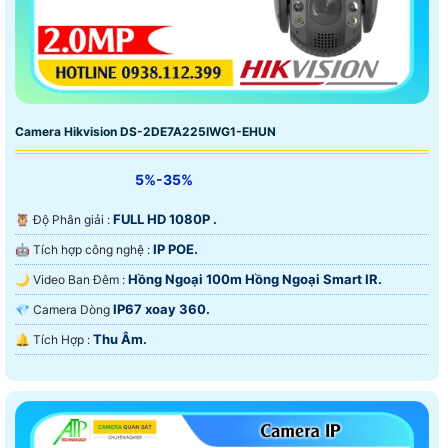
Camera Hikvision DS-2DE7A225IWG1-EHUN
5%-35%
FULL HD 1080P .
🦉 Độ Phân giải :
IP POE.
🤖️ Tích hợp công nghệ :
Hồng Ngoại 100m Hồng Ngoại Smart IR.
🌙 Video Ban Đêm :
IP67 xoay 360.
💎 Camera Dòng
Thu Âm.
️🔔 Tích Hợp :