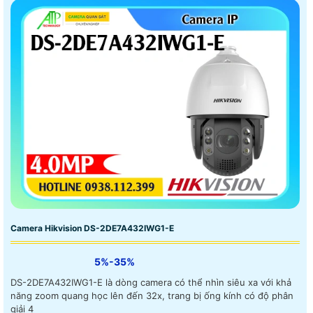
Camera Hikvision DS-2DE7A432IWG1-E
5%-35%
DS-2DE7A432IWG1-E là dòng camera có thể nhìn siêu xa với khả
năng zoom quang học lên đến 32x, trang bị ống kính có độ phân
giải 4