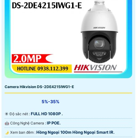
Camera Hikvision DS-2DE4215IWG1-E
5%-35%
FULL HD 1080P .
☀️ Độ sắc nét :
IP POE.
🤖️ Công Nghệ Camera :
Hồng Ngoại 100m Hồng Ngoại Smart IR.
🌛 Xem ban đêm :