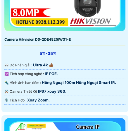
Camera Hikvision DS-2DE4825IWG1-E
5%-35%
Ultra 4k 👍🏾 .
️👀 Độ Phân giải :
IP POE.
🕉️ Tích hợp công nghệ :
Hồng Ngoại 100m Hồng Ngoại Smart IR.
🔦 Hình ảnh ban đêm :
IP67 xoay 360.
⚒ Camera Thiết Kế
Xoay Zoom.
️🎙 Tích Hợp :