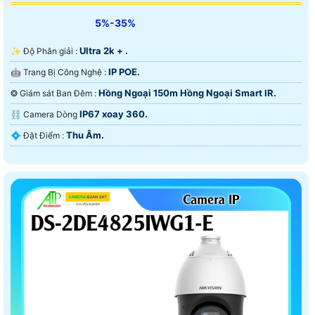
5%-35%
Ultra 2k + .
✨ Độ Phân giải :
IP POE.
🤖️ Trang Bị Công Nghệ :
Hồng Ngoại 150m Hồng Ngoại Smart IR.
❂ Giám sát Ban Đêm :
IP67 xoay 360.
⛓ Camera Dòng
Thu Âm.
️💠 Đặt Điểm :