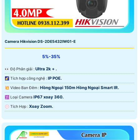
Camera Hikvision DS-2DE5432IWG1-E
5%-35%
Ultra 2k + .
️👀 Độ Phân giải :
IP POE.
🌠 Tích hợp công nghệ :
Hồng Ngoại 150m Hồng Ngoại Smart IR.
💥 Video Ban Đêm :
IP67 xoay 360.
🕉️ Loại Camera
Xoay Zoom.
️💮 Tích Hợp :