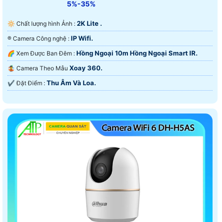
5%-35%
2K Lite .
🔆 Chất lượng hình Ảnh :
IP Wifi.
®️ Camera Công nghệ :
Hồng Ngoại 10m Hồng Ngoại Smart IR.
🌈 Xem Được Ban Đêm :
Xoay 360.
🤹 Camera Theo Mẫu
Thu Âm Và Loa.
️✔️ Đặt Điểm :