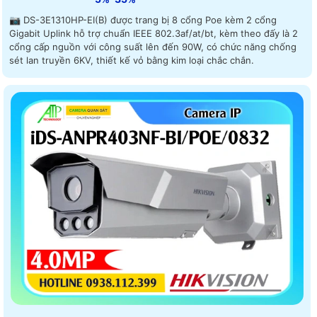
📷 DS-3E1310HP-EI(B) được trang bị 8 cổng Poe kèm 2 cổng
Gigabit Uplink hỗ trợ chuẩn IEEE 802.3af/at/bt, kèm theo đấy là 2
cổng cấp nguồn với công suất lên đến 90W, có chức năng chống
sét lan truyền 6KV, thiết kế vỏ bằng kim loại chắc chắn.