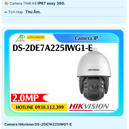
IP67 xoay 360.
🎨 Camera Thiết Kế
Thu Âm.
️↭ Tích Hợp :
Camera Hikvision DS-2DE7A225IWG1-E