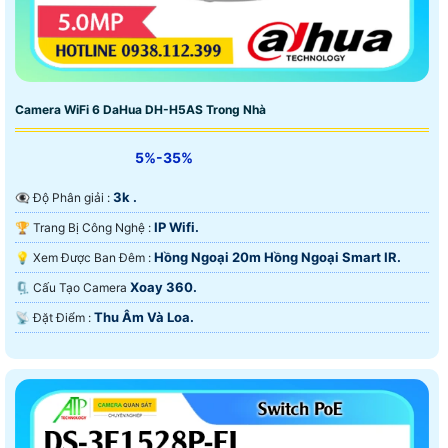
Camera WiFi 6 DaHua DH-H5AS Trong Nhà
5%-35%
3k .
👁️‍🗨 Độ Phân giải :
IP Wifi.
🏆 Trang Bị Công Nghệ :
Hồng Ngoại 20m Hồng Ngoại Smart IR.
💡 Xem Được Ban Đêm :
Xoay 360.
🗜️ Cấu Tạo Camera
Thu Âm Và Loa.
️📡 Đặt Điểm :