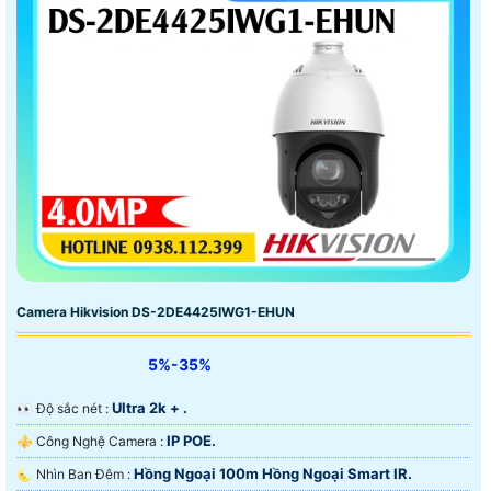
Camera Hikvision DS-2DE4425IWG1-EHUN
5%-35%
Ultra 2k + .
️👀 Độ sắc nét :
IP POE.
⚜️ Công Nghệ Camera :
Hồng Ngoại 100m Hồng Ngoại Smart IR.
🌜 Nhìn Ban Đêm :