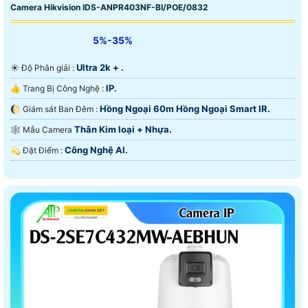
Camera Hikvision IDS-ANPR403NF-BI/POE/0832
5%-35%
Ultra 2k + .
☀️ Độ Phân giải :
IP.
👍 Trang Bị Công Nghệ :
Hồng Ngoại 60m Hồng Ngoại Smart IR.
🌔 Giám sát Ban Đêm :
Thân Kim loại + Nhựa.
🕸️ Mẫu Camera
Công Nghệ AI.
️💫 Đặt Điểm :