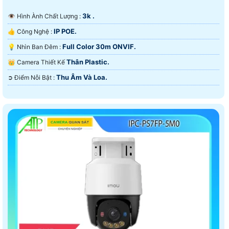
3k .
👁 Hình Ành Chất Lượng :
IP POE.
👍 Công Nghệ :
Full Color 30m ONVIF.
💡 Nhìn Ban Đêm :
Thân Plastic.
👑 Camera Thiết Kế
Thu Âm Và Loa.
️➲ Điểm Nỗi Bật :