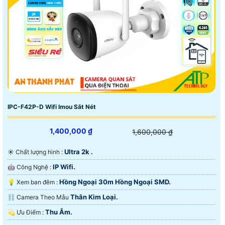
IPC-F42P-D Wifi Imou Sắt Nét
1,400,000 ₫
1,600,000 ₫
Ultra 2k .
☀️ Chất lượng hình :
IP Wifi.
🤖️ Công Nghệ :
Hồng Ngoại 30m Hồng Ngoại SMD.
💡 Xem ban đêm :
Thân Kim Loại.
⛓ Camera Theo Mẫu
Thu Âm.
️💫 Ưu Điểm :