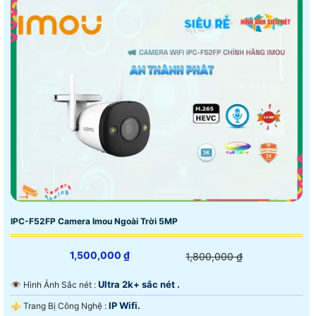
IPC-F52FP Camera Imou Ngoài Trời 5MP
1,500,000 ₫
1,800,000 ₫
Ultra 2k+ sắc nét .
👁 Hình Ảnh Sắc nét :
IP Wifi.
⚜️ Trang Bị Công Nghệ :