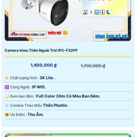
Camera Imou Thân Ngoài Trời IPC-F32FP
1,400,000 ₫
1,700,000 ₫
2K Lite .
🔅 Chất lượng hình :
IP Wifi.
🕉️ Công Nghệ :
Full Color 30m Có Màu Ban Ðêm.
🌙 Xem ban đêm :
Thân Plastic.
❄ Camera Theo Mẫu
Thu Âm.
️☣️ Ưu Điểm :