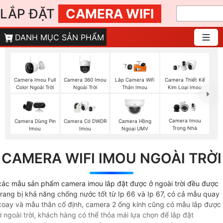
LẮP ĐẶT
CAMERA WIFI
DANH MỤC SẢN PHẨM
Camera Imou Full
Camera 360 Imou
Lắp Camera Wifi
Camera Thiết Kế
Color Ngoài Trời
Ngoài Trời
Thân Imou
Kim Loại Imou
Camera Imou
Camera Dùng Pin
Camera Có DWDR
Camera Hồng
Trong Nhà
Imou
Imou
Ngoại UMV
CAMERA WIFI IMOU NGOÀI TRỜI
các mẫu sản phẩm camera imou lắp đặt được ở ngoài trời đều được
trang bị khả năng chống nước tốt từ Ip 66 và Ip 67, có cả mẫu quay
xoay và mẫu thân cố định, camera 2 ống kính cũng có mẫu lắp được
ở ngoài trời, khách hàng có thể thỏa mái lựa chọn để lắp đặt