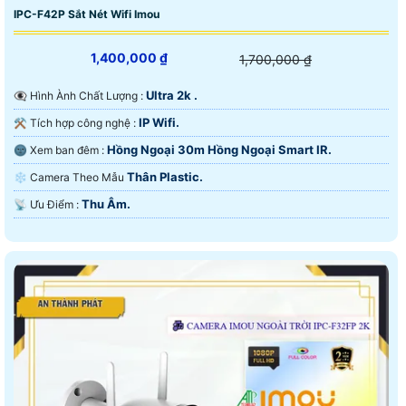
IPC-F42P Sắt Nét Wifi Imou
1,400,000 ₫
1,700,000 ₫
Ultra 2k .
👁️‍🗨 Hình Ành Chất Lượng :
IP Wifi.
⚒ Tích hợp công nghệ :
Hồng Ngoại 30m Hồng Ngoại Smart IR.
🌚 Xem ban đêm :
Thân Plastic.
❄ Camera Theo Mẫu
Thu Âm.
️📡 Ưu Điểm :