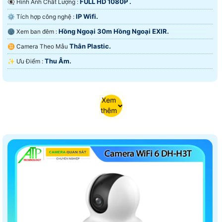
FULL HD 1080P .
👁️‍🗨 Hình Ành Chất Lượng :
IP Wifi.
⚙ Tích hợp công nghệ :
Hồng Ngoại 30m Hồng Ngoại EXIR.
🌚 Xem ban đêm :
Thân Plastic.
♊ Camera Theo Mẫu
Thu Âm.
️✨ Ưu Điểm :
Xem
thêm