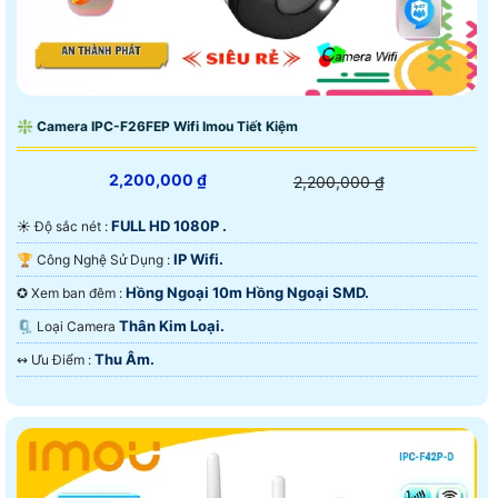
❇ Camera IPC-F26FEP Wifi Imou Tiết Kiệm
2,200,000 ₫
2,200,000 ₫
FULL HD 1080P .
☀️ Độ sắc nét :
IP Wifi.
🏆 Công Nghệ Sử Dụng :
Hồng Ngoại 10m Hồng Ngoại SMD.
✪ Xem ban đêm :
Thân Kim Loại.
🗜️ Loại Camera
Thu Âm.
️↭ Ưu Điểm :