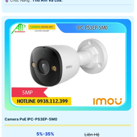
️🔮 Chức Năng :
Camera PoE IPC-PS3EP-5M0
5%-35%
Liên Hệ