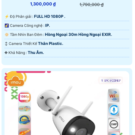
1,300,000 ₫
1,790,000 ₫
FULL HD 1080P .
️⚡ Độ Phân giải :
IP.
🌠 Camera Công nghệ :
Hồng Ngoại 30m Hồng Ngoại EXIR.
🔅 Tầm Nhìn Ban Đêm :
Thân Plastic.
↕️ Camera Thiết Kế
Thu Âm.
️✤ Khả Năng :