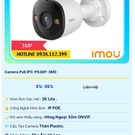
Camera PoE IPC-PS3EP-3M0
5%-35%
Liên Hệ
2K Lite .
️⚡ Hình Ảnh Sắc nét :
IP POE.
👍 Công Nghệ Hình Ảnh :
Hồng Ngoại 30m ONVIF.
🌙 Khi xem thiếu sáng :
Thân Plastic.
💎 Cấu Tạo Camera
Thu Âm Và Loa.