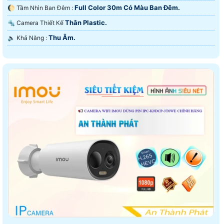
Full Color 30m Có Màu Ban Ðêm.
🌔 Tầm Nhìn Ban Đêm :
Thân Plastic.
🔩 Camera Thiết Kế
Thu Âm.
️🔈 Khả Năng :