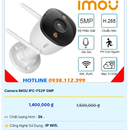
Camera IMOU IPC-F52P 5MP
1,400,000 ₫
1,500,000 ₫
3k .
️👀 Chất lượng hình :
IP Wifi.
⚜️ Công Nghệ Sử Dụng :