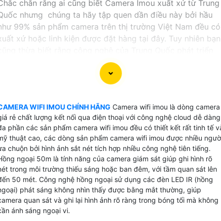
Chắc chắn rằng ai cũng biết Camera Imou xuất xứ từ Trung
Quốc nhưng chúng ta hãy tập quen dần điều này bởi hầu
như 99% sản phẩm camera trên thị trường Việt Nam đều có
xuất xứ hoặc linh kiện được đặt hàng tại đây. Tuy nhiên bạn
cũng thừa biết rằng công nghệ của Trung Quốc phát triển
mạnh trong những năm gần đâu và vương lên đứng thứ 2
thế giới.
Camera wifi imou được tách ra từ sản phẩm camera wifi
của Dahua là những sản phâm camera wifi chất lượng cao
CAMERA WIFI IMOU CHÍNH HÃNG
Camera wifi imou là dòng camera
tích hợp nhiều công nghệ của thương hiệu Dahua nhưng chỉ
giá rẻ chất lượng kết nối qua điện thoại với công nghệ cloud dễ dàng
đa phần các sản phẩm camera wifi imou đều có thiết kết rất tinh tế v
sản xuất những sản phẩm wifi chuyên dụng do đó nâng cao
mỹ thuật cao, các dòng sản phẩm camera wifi imou được nhiều ngườ
chất lượng hoặt động của dòng sản phẩm camera Imou.
ưa chuộn bởi hình ảnh sắt nét tích hợp nhiều công nghệ tiên tiếng.
Hồng ngoại 50m là tính năng của camera giám sát giúp ghi hình rõ
Camera wifi imou dễ dàng cài đặt và bảo mât cao, là dòng
nét trong môi trường thiếu sáng hoặc ban đêm, với tầm quan sát lên
sản phẩm camera thương hiệu top 10 thế giới về camera
đến 50 mét. Công nghệ hồng ngoại sử dụng các đèn LED IR (hồng
quan sát và hệ thống an ninh, Camera Imou cài đặt giám sá
ngoại) phát sáng không nhìn thấy được bằng mắt thường, giúp
trên điện thoại với công nghệ cloud và được bảo mật 2 lớ
camera quan sát và ghi lại hình ảnh rõ ràng trong bóng tối mà không
tuyệt đối an ninh.
cần ánh sáng ngoại vi.