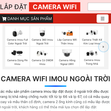
LẮP ĐẶT
CAMERA WIFI
DANH MỤC SẢN PHẨM
Camera Imou Full
Camera 360 Imou
Lắp Camera Wifi
Camera Thiết Kế
Color Ngoài Trời
Ngoài Trời
Thân Imou
Kim Loại Imou
Camera Imou
Camera Dùng Pin
Camera Có DWDR
Camera Hồng
Trong Nhà
Imou
Imou
Ngoại UMV
CAMERA WIFI IMOU NGOÀI TRỜI
các mẫu sản phẩm camera imou lắp đặt được ở ngoài trời đều được
trang bị khả năng chống nước tốt từ Ip 66 và Ip 67, có cả mẫu quay
xoay và mẫu thân cố định, camera 2 ống kính cũng có mẫu lắp được
ở ngoài trời, khách hàng có thể thỏa mái lựa chọn để lắp đặt