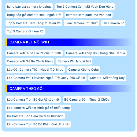
bảng báo giá camera ip dahua
Top 5 Camera Xem Mã Vạch Đơn Hàng
Bảng báo giá camera imou ngoài trời
camera xem được mã vận đơn
Top 5 Camera Đàm Thoại 2 Chiều Rõ
Loại Camera Tốt Nhất
Gía Camera IP
Top 5 Camera Ghi Âm Rõ
CAMERA KẾT NỐI WIFI
Camera Wifi Cube Giá Rẻ chỉ từ 399K
Camera Wifi Xoay 360 Trong Nhà Dahua
Camera Wifi Giá Rẻ Chính Hãng
Camera Wifi Ngoài Trời
Lắp Đặt Camera Thân Ngoài Trời Imou
Camera Kbone Cube
Lắp Camera Wifi Hikvision Ngoài Trời Xoay 360 Giá Rẻ
Camera Wifi Không Dây
CAMERA THEO GÓI
Lắp Camera Trọn Bộ Giá Rẻ sắc nét
Bộ Camera Đàm Thoại 2 Chiều
Lắp camera wifi hot nhất giá rẻ chất lượng
Bộ Camera Ban Đêm Có Màu Kbvision
Lắp Camera Trọn Bộ Độ Phân Giải Ultra Hd