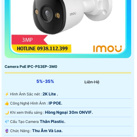
Camera PoE IPC-PS3EP-3M0
5%-35%
Liên Hệ
2K Lite .
️⚡ Hình Ảnh Sắc nét :
IP POE.
👍 Công Nghệ Hình Ảnh :
Hồng Ngoại 30m ONVIF.
🌙 Khi xem thiếu sáng :
Thân Plastic.
💎 Cấu Tạo Camera
Thu Âm Và Loa.
️🔮 Chức Năng :