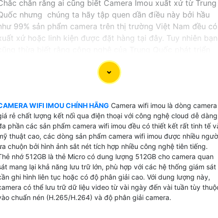
Chắc chắn rằng ai cũng biết Camera Imou xuất xứ từ Trung
Quốc nhưng chúng ta hãy tập quen dần điều này bởi hầu
như 99% sản phẩm camera trên thị trường Việt Nam đều có
xuất xứ hoặc linh kiện được đặt hàng tại đây. Tuy nhiên bạn
cũng thừa biết rằng công nghệ của Trung Quốc phát triển
mạnh trong những năm gần đâu và vương lên đứng thứ 2
thế giới.
Camera wifi imou được tách ra từ sản phẩm camera wifi
của Dahua là những sản phâm camera wifi chất lượng cao
CAMERA WIFI IMOU CHÍNH HÃNG
Camera wifi imou là dòng camera
tích hợp nhiều công nghệ của thương hiệu Dahua nhưng chỉ
giá rẻ chất lượng kết nối qua điện thoại với công nghệ cloud dễ dàng
đa phần các sản phẩm camera wifi imou đều có thiết kết rất tinh tế v
sản xuất những sản phẩm wifi chuyên dụng do đó nâng cao
mỹ thuật cao, các dòng sản phẩm camera wifi imou được nhiều ngườ
chất lượng hoặt động của dòng sản phẩm camera Imou.
ưa chuộn bởi hình ảnh sắt nét tích hợp nhiều công nghệ tiên tiếng.
Thẻ nhớ 512GB là thẻ Micro có dung lượng 512GB cho camera quan
Camera wifi imou dễ dàng cài đặt và bảo mât cao, là dòng
sát mang lại khả năng lưu trữ lớn, phù hợp với các hệ thống giám sát
sản phẩm camera thương hiệu top 10 thế giới về camera
cần ghi hình liên tục hoặc có độ phân giải cao. Với dung lượng này,
quan sát và hệ thống an ninh, Camera Imou cài đặt giám sá
camera có thể lưu trữ dữ liệu video từ vài ngày đến vài tuần tùy thuộ
trên điện thoại với công nghệ cloud và được bảo mật 2 lớ
vào chuẩn nén (H.265/H.264) và độ phân giải camera.
tuyệt đối an ninh.