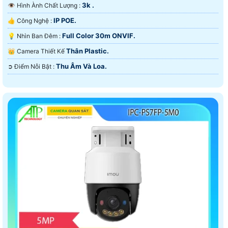
3k .
👁 Hình Ành Chất Lượng :
IP POE.
👍 Công Nghệ :
Full Color 30m ONVIF.
💡 Nhìn Ban Đêm :
Thân Plastic.
👑 Camera Thiết Kế
Thu Âm Và Loa.
️➲ Điểm Nỗi Bật :