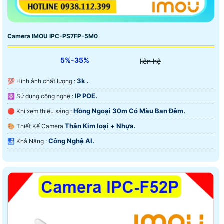
Camera IMOU IPC-PS7FP-5M0
5%-35%
liên hệ
3k .
💯 Hình ảnh chất lượng :
IP POE.
⚛️ Sử dụng công nghệ :
Hồng Ngoại 30m Có Màu Ban Ðêm.
🔴 Khi xem thiếu sáng :
Thân Kim loại + Nhựa.
🎨 Thiết Kế Camera
Công Nghệ AI.
️🛃 Khả Năng :