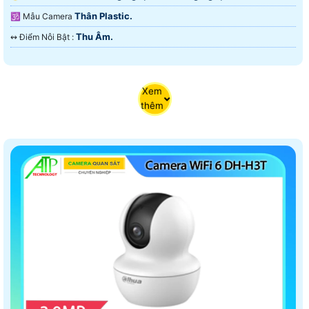
Thân Plastic.
🕉️ Mẫu Camera
Thu Âm.
️↭ Điểm Nỗi Bật :
Xem
thêm