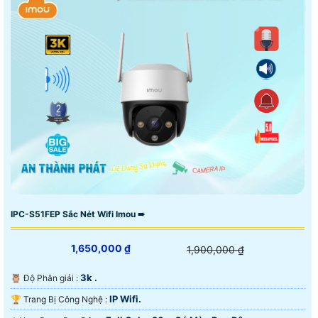
IPC-S51FEP Sắc Nét Wifi Imou ➠
1,650,000 ₫
1,900,000 ₫
3k .
🦉 Độ Phân giải :
IP Wifi.
🏆 Trang Bị Công Nghệ :