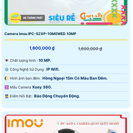
Camera Imou IPC-S2XP-10M0WED 10MP
1,600,000 ₫
1,800,000 ₫
10 MP.
👁 Chất lượng hình :
IP Wifi.
⚙ Công Nghệ Sử Dụng :
Hồng Ngoại 15m Có Màu Ban Ðêm.
🌔 Hình ảnh ban đêm :
Xoay 360.
🕉️ Mẫu Camera
Báo Động Chuyển Động.
️👮 Điểm Nỗi Bật :