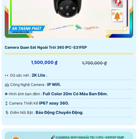
Camera Quan Sát Ngoài Trời 360 IPC-S31FEP
1,500,000 ₫
1,700,000 ₫
2K Lite .
️👀 Độ sắc nét :
IP Wifi.
🤖️ Công Nghệ Camera :
Full Color 20m Có Màu Ban Ðêm.
❃ Hình ảnh ban đêm :
IP67 xoay 360.
↕️ Camera Thiết Kế
Báo Động Chuyển Động.
️🎙 Điểm Nỗi Bật :