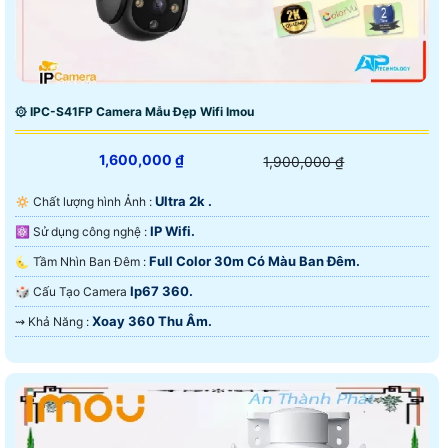
۞ IPC-S41FP Camera Mẫu Đẹp Wifi Imou
1,600,000 ₫
1,900,000 ₫
Ultra 2k .
🔅 Chất lượng hình Ảnh :
IP Wifi.
⚛️ Sử dụng công nghệ :
Full Color 30m Có Màu Ban Đêm.
🌜 Tầm Nhìn Ban Đêm :
Ip67 360.
🎲 Cấu Tạo Camera
Xoay 360 Thu Âm.
️⇝ Khả Năng :