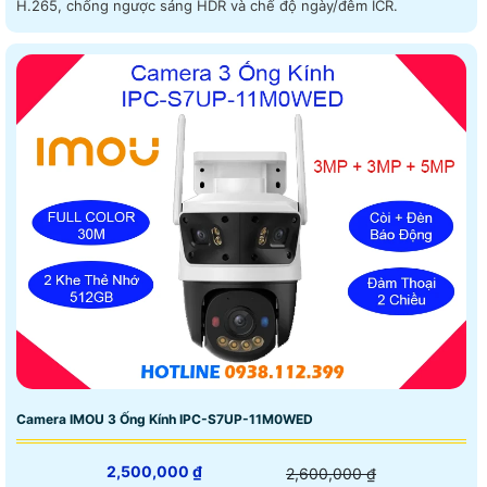
H.265, chống ngược sáng HDR và chế độ ngày/đêm ICR.
Camera IMOU 3 Ống Kính IPC-S7UP-11M0WED
2,500,000 ₫
2,600,000 ₫