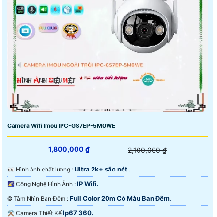
Camera Wifi Imou IPC-GS7EP-5M0WE
1,800,000 ₫
2,100,000 ₫
Ultra 2k+ sắc nét .
️👀 Hình ảnh chất lượng :
IP Wifi.
🌠 Công Nghệ Hình Ảnh :
Full Color 20m Có Màu Ban Đêm.
❂ Tầm Nhìn Ban Đêm :
Ip67 360.
⚒ Camera Thiết Kế