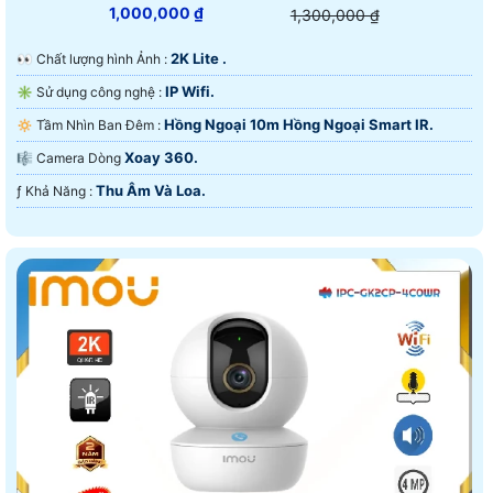
1,000,000 ₫
1,300,000 ₫
2K Lite .
️👀 Chất lượng hình Ảnh :
IP Wifi.
✳️ Sử dụng công nghệ :
Hồng Ngoại 10m Hồng Ngoại Smart IR.
🔅 Tầm Nhìn Ban Đêm :
Xoay 360.
🎼️ Camera Dòng
Thu Âm Và Loa.
️ƒ Khả Năng :