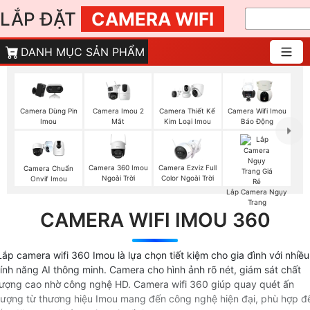
LẮP ĐẶT
CAMERA WIFI
DANH MỤC SẢN PHẨM
Camera Imou 2
Camera Dùng Pin
Camera Thiết Kế
Camera Wifi Imou
Mắt
Imou
Kim Loại Imou
Báo Động
Camera 360 Imou
Camera Ezviz Full
Camera Chuẩn
Ngoài Trời
Color Ngoài Trời
Onvif Imou
Lắp Camera Ngụy
Trang
CAMERA WIFI IMOU 360
Lắp camera wifi 360 Imou là lựa chọn tiết kiệm cho gia đình với nhiều
tính năng AI thông minh. Camera cho hình ảnh rõ nét, giám sát chất
lượng cao nhờ công nghệ HD. Camera wifi 360 giúp quay quét ấn
tượng từ thương hiệu Imou mang đến công nghệ hiện đại, phù hợp đ