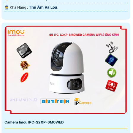
Thu Âm Và Loa.
️👮 Khả Năng :
Camera Imou IPC-S2XP-6M0WED