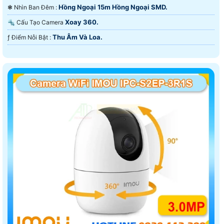
Hồng Ngoại 15m Hồng Ngoại SMD.
❃ Nhìn Ban Đêm :
Xoay 360.
🔩 Cấu Tạo Camera
Thu Âm Và Loa.
️ƒ Điểm Nỗi Bật :