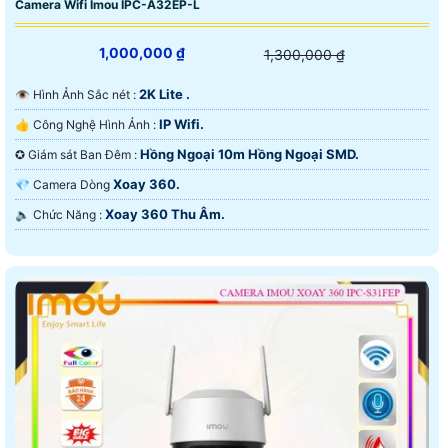
Camera Wifi Imou IPC-A32EP-L
1,000,000 ₫
1,300,000 ₫
2K Lite .
👁 Hình Ảnh Sắc nét :
IP Wifi.
👍 Công Nghệ Hình Ảnh :
Hồng Ngoại 10m Hồng Ngoại SMD.
✪ Giám sát Ban Đêm :
Xoay 360.
💎 Camera Dòng
Xoay 360 Thu Âm.
️🔈 Chức Năng :