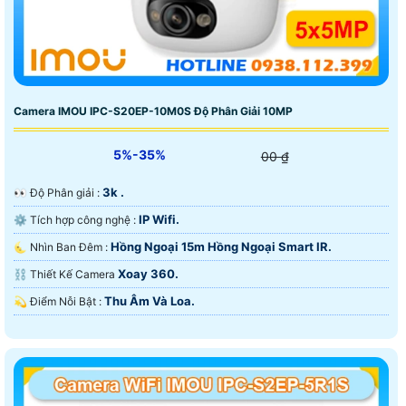
Camera IMOU IPC-S20EP-10M0S Độ Phân Giải 10MP
5%-35%
00 ₫
3k .
️👀 Độ Phân giải :
IP Wifi.
⚙ Tích hợp công nghệ :
Hồng Ngoại 15m Hồng Ngoại Smart IR.
🌜 Nhìn Ban Đêm :
Xoay 360.
⛓ Thiết Kế Camera
Thu Âm Và Loa.
️💫 Điểm Nỗi Bật :