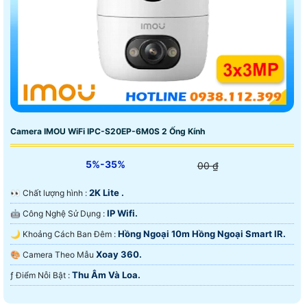
Camera IMOU WiFi IPC-S20EP-6M0S 2 Ống Kính
5%-35%
00 ₫
2K Lite .
️👀 Chất lượng hình :
IP Wifi.
🤖️ Công Nghệ Sử Dụng :
Hồng Ngoại 10m Hồng Ngoại Smart IR.
🌙 Khoảng Cách Ban Đêm :
Xoay 360.
🎨 Camera Theo Mẫu
Thu Âm Và Loa.
️ƒ Điểm Nỗi Bật :