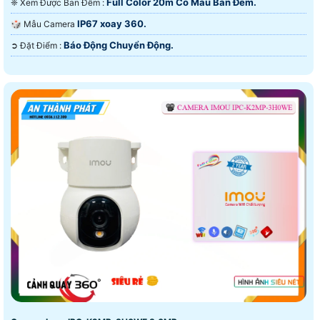
Full Color 20m Có Màu Ban Ðêm.
❈ Xem Được Ban Đêm :
IP67 xoay 360.
🎲 Mẫu Camera
Báo Động Chuyển Động.
️➲ Đặt Điểm :