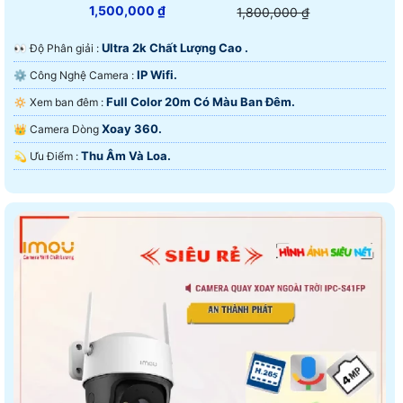
1,500,000 ₫
1,800,000 ₫
Ultra 2k Chất Lượng Cao .
️👀 Độ Phân giải :
IP Wifi.
⚙ Công Nghệ Camera :
Full Color 20m Có Màu Ban Đêm.
🔅 Xem ban đêm :
Xoay 360.
👑 Camera Dòng
Thu Âm Và Loa.
️💫 Ưu Điểm :