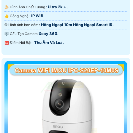
Ultra 2k + .
🔆 Hình Ành Chất Lượng :
IP Wifi.
👍 Công Nghệ :
Hồng Ngoại 10m Hồng Ngoại Smart IR.
✪ Hình ảnh ban đêm :
Xoay 360.
🎼️ Cấu Tạo Camera
Thu Âm Và Loa.
️🆑 Điểm Nỗi Bật :