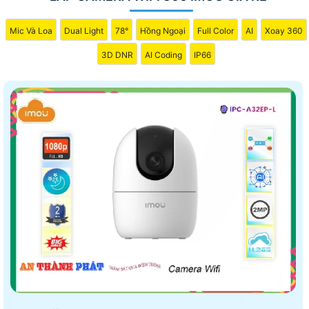
Mic Và Loa
Dual Light
78°
Hồng Ngoại
Full Color
AI
Xoay 360
3D DNR
AI Coding
IP66