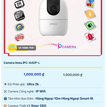
Camera Imou IPC-A42P-L
1,000,000 ₫
1,300,000 ₫
Ultra 2k .
👁 Độ Phân giải :
IP Wifi.
⚒ Camera Công nghệ :
Hồng Ngoại 10m Hồng Ngoại Smart IR.
🌚 Tầm Nhìn Ban Đêm :
Xoay 360.
🎨 Camera Thiết Kế