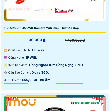
IPC-GK2CP-4C0WR Camera Wifi Imou Thiết Kế Đẹp
1,100,000 ₫
1,400,000 ₫
Ultra 2k .
🔆 Chất lượng hình :
IP Wifi.
🕉️ Công Nghệ :
Hồng Ngoại 10m Hồng Ngoại SMD.
⭐ Xem ban đêm :
Xoay 360.
🎲 Cấu Tạo Camera
Xoay 360 Thu Âm.
️⌘ Ưu Điểm :