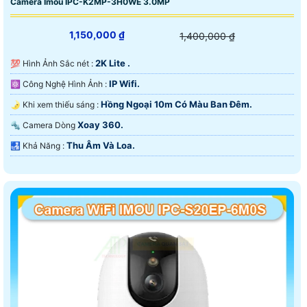
Camera Imou IPC-K2MP-3H0WE 3.0MP
1,150,000 ₫
1,400,000 ₫
2K Lite .
💯 Hình Ảnh Sắc nét :
IP Wifi.
⚛️ Công Nghệ Hình Ảnh :
Hồng Ngoại 10m Có Màu Ban Ðêm.
🌛 Khi xem thiếu sáng :
Xoay 360.
🔩 Camera Dòng
Thu Âm Và Loa.
️🛃 Khả Năng :