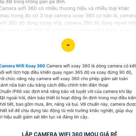
lắp đặt trong không gian gia đình.
Camera wifi 360 có nhiều thương hiệu và nhiều loại khác
nhau trong đo có 3 loại camera xoay 360 cơ bản là, camer
wifi 360 độ dùng trong nhà, camera 360 độ dùng ngoài trờ
và camera wifi 360 độ có tích hợp công nghệ zoom quan.
Tất cả các thương hiệu camera wifi đều có những dòng
camera 360 độ tích hợp nhiều chức năng từ giá rẻ đến
những dong camera xoay 360 chất lượng cũng như độ phâ
giải camera từ 2.0MP đến camera độ phân giải 4Mp 8MP
Camera Wifi Xoay 360
Camera wifi xoay 360 là dòng camera có kết
tương ứng với xuất hình ảnh chất lượng ultra 2k và 4K.
nối wifi tích hợp điều khiển quay ngan 365 độ va xoay đứng 90 độ,
với chức năng này camera wifi xoay 360 cho phép giám sát toàn
cảnh nữa bán câu bằng cách điều chỉnh trên điện thoại
Chuẩn IP66 xác định khả năng bảo vệ tuyệt vời của camera khi lắp
đặt ngoài trời, đảm bảo thiết bị hoạt động ổn định trong mọi điều kiệ
thời tiết, bao gồm mưa, ẩm, nắng và bụi. Với chuẩn này, camera đượ
thiết kế để chịu đựng tác động từ môi trường khắc nghiệt, giúp duy
trì hiệu suất giám sát liên tục và đáng tin cậy.
LẮP CAMERA WIFI 360 IMOU GIÁ RẺ