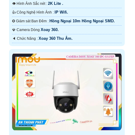
2K Lite .
👁 Hình Ảnh Sắc nét :
IP Wifi.
👍 Công Nghệ Hình Ảnh :
Hồng Ngoại 10m Hồng Ngoại SMD.
✪ Giám sát Ban Đêm :
Xoay 360.
💎 Camera Dòng
Xoay 360 Thu Âm.
️🔈 Chức Năng :