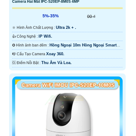
Camera Hai Mắt IPC-S20EP-8M0S 4MP
5%-35%
00 ₫
Ultra 2k + .
🔆 Hình Ành Chất Lượng :
IP Wifi.
👍 Công Nghệ :
Hồng Ngoại 10m Hồng Ngoại Smart
✪ Hình ảnh ban đêm :
IR.
Xoay 360.
🎼️ Cấu Tạo Camera
Thu Âm Và Loa.
️🆑 Điểm Nỗi Bật :