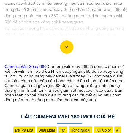
Camera wifi 360 có nhiều thương hiệu và nhiều loại khác nhau
trong đo có 3 loại camera xoay 360 cơ bản là, camera wifi 360 độ
dùng trong nhà, camera 360 độ dùng ngoài trời và camera wifi
360 độ có tích hợp công nghệ zoom quan.
Tất cả các thương hiệu camera wifi đều có những dòng camera
360 độ tích hợp nhiều chức năng từ giá rẻ đến những dong
camera xoay 360 chất lượng cũng như độ phân giải camera từ
2.0MP đến camera độ phân giải 4Mp 8MP tương ứng với xuất
hình ảnh chất lượng ultra 2k và 4K.
Camera Wifi Xoay 360
Camera wifi xoay 360 là dòng camera có
kết nối wifi tích hợp điều khiển quay ngan 365 độ va xoay đứng
'
90 độ, với chức năng này camera wifi xoay 360 cho phép giám
sát toàn cảnh nữa bán câu bằng cách điều chỉnh trên điện thoại
Camera giám sát góc rộng 99 độ với trang bị ống kính tiêu cự
thấp ghi hình ảnh tại khu vực giám sát một cách bao quát. Bạn
hoàn toàn có thể nhận diện rõ ràng các chi tiết cũng như hoạt
động diễn ra dễ dàng qua điện thoại và máy tính
LẮP CAMERA WIFI 360 IMOU GIÁ RẺ
Mic Và Loa
Dual Light
78°
Hồng Ngoại
Full Color
AI