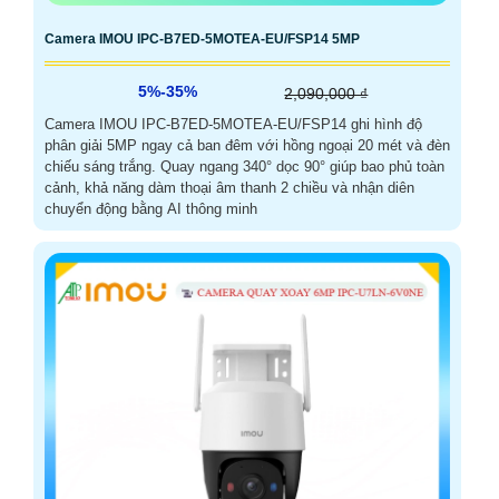
Camera IMOU IPC-B7ED-5MOTEA-EU/FSP14 5MP
5%-35%
2,090,000 ₫
Camera IMOU IPC-B7ED-5MOTEA-EU/FSP14 ghi hình độ
phân giải 5MP ngay cả ban đêm với hồng ngoại 20 mét và đèn
chiếu sáng trắng. Quay ngang 340° dọc 90° giúp bao phủ toàn
cảnh, khả năng dàm thoại âm thanh 2 chiều và nhận diên
chuyển động bằng AI thông minh