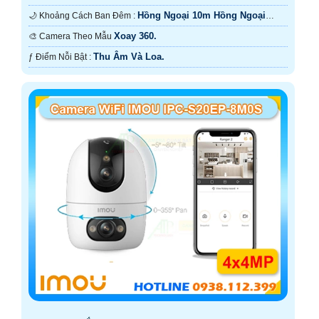
Hồng Ngoại 10m Hồng Ngoại
🌙 Khoảng Cách Ban Đêm :
Smart IR.
Xoay 360.
🎨 Camera Theo Mẫu
Thu Âm Và Loa.
️ƒ Điểm Nỗi Bật :