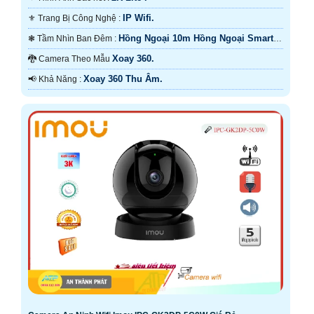
IP Wifi.
⚜️ Trang Bị Công Nghệ :
Hồng Ngoại 10m Hồng Ngoại Smart
❃ Tầm Nhìn Ban Đêm :
IR.
Xoay 360.
🐉️ Camera Theo Mẫu
Xoay 360 Thu Âm.
️📢 Khả Năng :