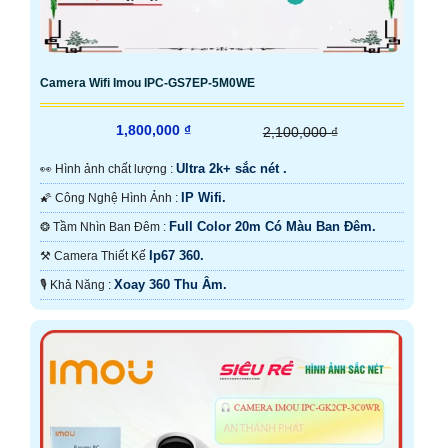
Camera Wifi Imou IPC-GS7EP-5M0WE
1,800,000 ₫
2,100,000 ₫
Ultra 2k+ sắc nét .
️👀 Hình ảnh chất lượng :
IP Wifi.
🌠 Công Nghệ Hình Ảnh :
Full Color 20m Có Màu Ban Đêm.
❂ Tầm Nhìn Ban Đêm :
Ip67 360.
⚒ Camera Thiết Kế
Xoay 360 Thu Âm.
️🎙 Khả Năng :