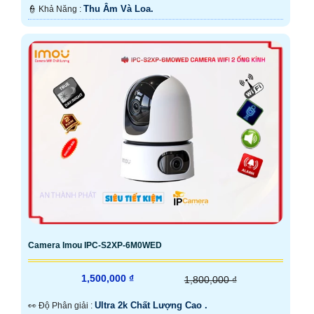
Thu Âm Và Loa.
️👮 Khả Năng :
Camera Imou IPC-S2XP-6M0WED
1,500,000 ₫
1,800,000 ₫
Ultra 2k Chất Lượng Cao .
️👀 Độ Phân giải :