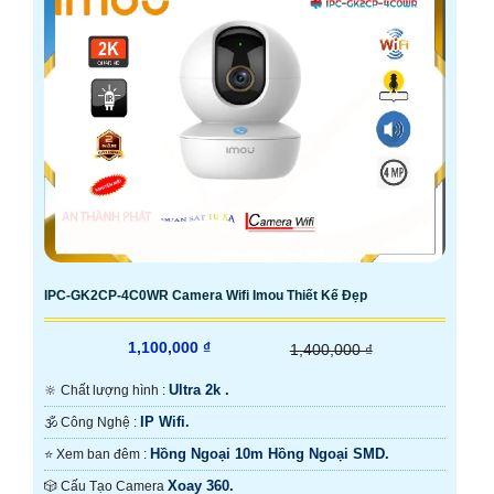
IPC-GK2CP-4C0WR Camera Wifi Imou Thiết Kế Đẹp
1,100,000 ₫
1,400,000 ₫
Ultra 2k .
🔆 Chất lượng hình :
IP Wifi.
🕉️ Công Nghệ :
Hồng Ngoại 10m Hồng Ngoại SMD.
⭐ Xem ban đêm :
Xoay 360.
🎲 Cấu Tạo Camera