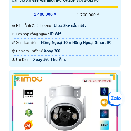
Camera An Ninh Wifi Imou IPC-GK2DP-5C0W Giá Rẻ
1,400,000 ₫
1,700,000 ₫
Ultra 2k+ sắc nét .
👁 Hình Ành Chất Lượng :
IP Wifi.
®️ Tích hợp công nghệ :
Hồng Ngoại 10m Hồng Ngoại Smart IR.
🌈 Xem ban đêm :
Xoay 360.
🎼️ Camera Thiết Kế
Xoay 360 Thu Âm.
️🔔 Ưu Điểm :