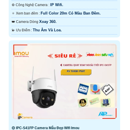
IP Wifi.
⚙ Công Nghệ Camera :
Full Color 20m Có Màu Ban Đêm.
🔅 Xem ban đêm :
Xoay 360.
👑 Camera Dòng
Thu Âm Và Loa.
️💫 Ưu Điểm :
۞ IPC-S41FP Camera Mẫu Đẹp Wifi Imou