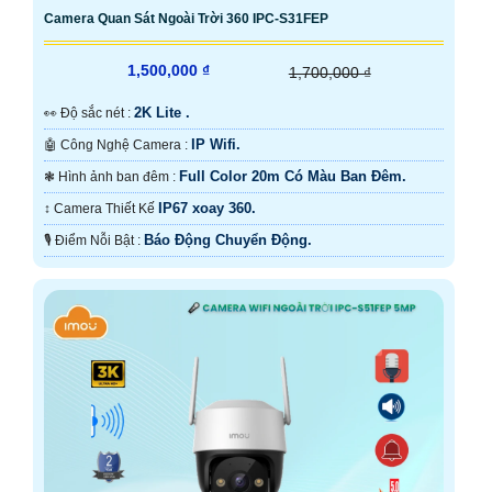
Camera Quan Sát Ngoài Trời 360 IPC-S31FEP
1,500,000 ₫
1,700,000 ₫
2K Lite .
️👀 Độ sắc nét :
IP Wifi.
🤖️ Công Nghệ Camera :
Full Color 20m Có Màu Ban Ðêm.
❃ Hình ảnh ban đêm :
IP67 xoay 360.
↕️ Camera Thiết Kế
Báo Động Chuyển Động.
️🎙 Điểm Nỗi Bật :