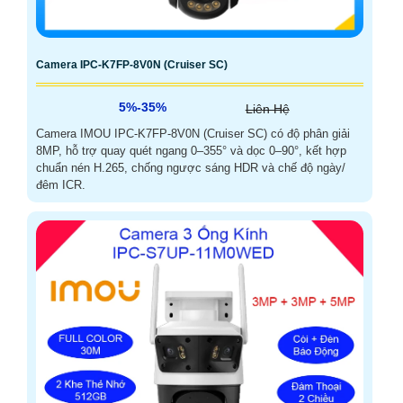
Camera IPC-K7FP-8V0N (Cruiser SC)
5%-35%
Liên Hệ
Camera IMOU IPC-K7FP-8V0N (Cruiser SC) có độ phân giải
8MP, hỗ trợ quay quét ngang 0–355° và dọc 0–90°, kết hợp
chuẩn nén H.265, chống ngược sáng HDR và chế độ ngày/
đêm ICR.