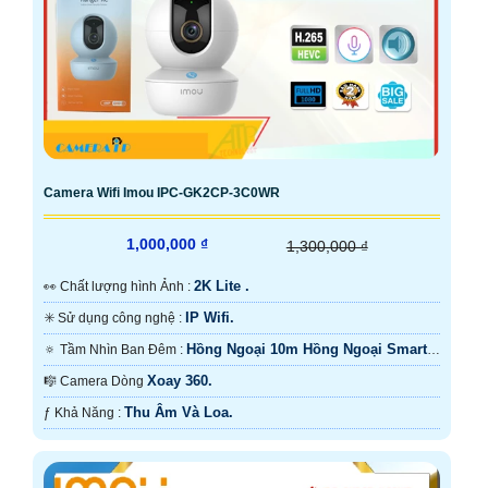
Camera Wifi Imou IPC-GK2CP-3C0WR
1,000,000 ₫
1,300,000 ₫
2K Lite .
️👀 Chất lượng hình Ảnh :
IP Wifi.
✳️ Sử dụng công nghệ :
Hồng Ngoại 10m Hồng Ngoại Smart
🔅 Tầm Nhìn Ban Đêm :
IR.
Xoay 360.
🎼️ Camera Dòng
Thu Âm Và Loa.
️ƒ Khả Năng :