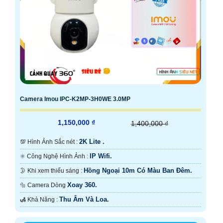
Camera Imou IPC-K2MP-3H0WE 3.0MP
1,150,000 ₫
1,400,000 ₫
2K Lite .
💯 Hình Ảnh Sắc nét :
IP Wifi.
⚛️ Công Nghệ Hình Ảnh :
Hồng Ngoại 10m Có Màu Ban Ðêm.
🌛 Khi xem thiếu sáng :
Xoay 360.
🔩 Camera Dòng
Thu Âm Và Loa.
️🛃 Khả Năng :