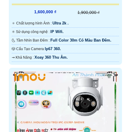
1,600,000 ₫
1,900,000 ₫
Ultra 2k .
🔅 Chất lượng hình Ảnh :
IP Wifi.
⚛️ Sử dụng công nghệ :
Full Color 30m Có Màu Ban Đêm.
🌜 Tầm Nhìn Ban Đêm :
Ip67 360.
🎲 Cấu Tạo Camera
Xoay 360 Thu Âm.
️⇝ Khả Năng :