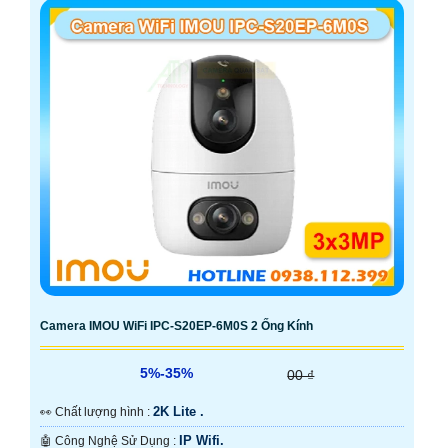
Camera IMOU WiFi IPC-S20EP-6M0S 2 Ống Kính
5%-35%
00 ₫
2K Lite .
️👀 Chất lượng hình :
IP Wifi.
🤖️ Công Nghệ Sử Dụng :