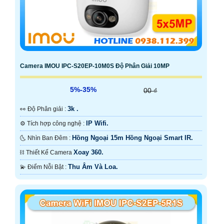
Camera IMOU IPC-S20EP-10M0S Độ Phân Giải 10MP
5%-35%
00 ₫
3k .
️👀 Độ Phân giải :
IP Wifi.
⚙ Tích hợp công nghệ :
Hồng Ngoại 15m Hồng Ngoại Smart IR.
🌜 Nhìn Ban Đêm :
Xoay 360.
⛓ Thiết Kế Camera
Thu Âm Và Loa.
️💫 Điểm Nỗi Bật :