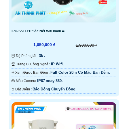
IPC-S51FEP Sắc Nét Wifi Imou ➠
1,650,000 ₫
1,900,000 ₫
3k .
🦉 Độ Phân giải :
IP Wifi.
🏆 Trang Bị Công Nghệ :
Full Color 20m Có Màu Ban Ðêm.
❈ Xem Được Ban Đêm :
IP67 xoay 360.
🎲 Mẫu Camera
Báo Động Chuyển Động.
️➲ Đặt Điểm :