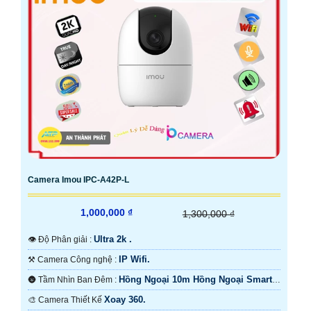
Camera Imou IPC-A42P-L
1,000,000 ₫
1,300,000 ₫
Ultra 2k .
👁 Độ Phân giải :
IP Wifi.
⚒ Camera Công nghệ :
Hồng Ngoại 10m Hồng Ngoại Smart
🌚 Tầm Nhìn Ban Đêm :
IR.
Xoay 360.
🎨 Camera Thiết Kế