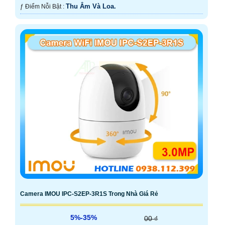
Thu Âm Và Loa.
️ƒ Điểm Nỗi Bật :
Camera IMOU IPC-S2EP-3R1S Trong Nhà Giá Rẻ
5%-35%
00 ₫