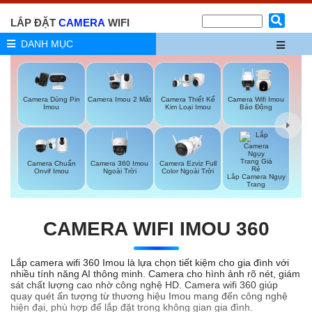
LẮP ĐẶT
CAMERA
WIFI
DANH MỤC
Camera Imou 2 Mắt
Camera Dùng Pin
Camera Thiết Kế
Camera Wifi Imou
Imou
Kim Loại Imou
Báo Động
Camera 360 Imou
Camera Ezviz Full
Camera Chuẩn
Ngoài Trời
Color Ngoài Trời
Onvif Imou
Lắp Camera Ngụy
Trang
CAMERA WIFI IMOU 360
Lắp camera wifi 360 Imou là lựa chọn tiết kiệm cho gia đình với
nhiều tính năng AI thông minh. Camera cho hình ảnh rõ nét, giám
sát chất lượng cao nhờ công nghệ HD. Camera wifi 360 giúp
quay quét ấn tượng từ thương hiệu Imou mang đến công nghệ
hiện đại, phù hợp để lắp đặt trong không gian gia đình.