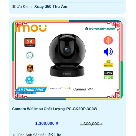
Xoay 360 Thu Âm.
️⌘ Ưu Điểm :
Camera Wifi Imou Chất Lượng IPC-GK2DP-3C0W
1,300,000 ₫
1,600,000 ₫
2K Lite .
🔅 Hình Ảnh Sắc nét :