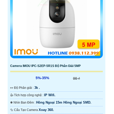
Camera IMOU IPC-S2EP-5R1S Độ Phân Giải 5MP
5%-35%
00 ₫
3k .
️👀 Độ Phân giải :
IP Wifi.
👍 Tích hợp công nghệ :
Hồng Ngoại 15m Hồng Ngoại SMD.
❃ Nhìn Ban Đêm :
Xoay 360.
🔩 Cấu Tạo Camera