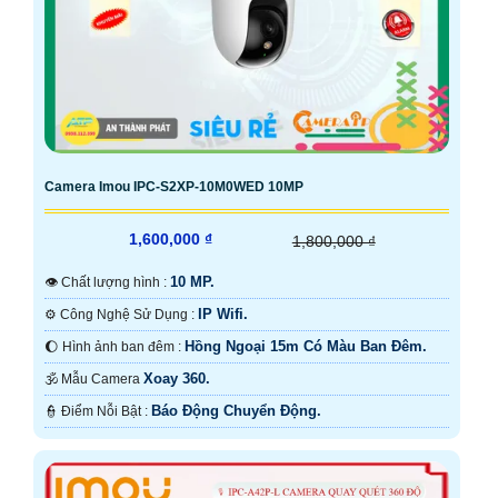
Camera Imou IPC-S2XP-10M0WED 10MP
1,600,000 ₫
1,800,000 ₫
10 MP.
👁 Chất lượng hình :
IP Wifi.
⚙ Công Nghệ Sử Dụng :
Hồng Ngoại 15m Có Màu Ban Ðêm.
🌔 Hình ảnh ban đêm :
Xoay 360.
🕉️ Mẫu Camera
Báo Động Chuyển Động.
️👮 Điểm Nỗi Bật :