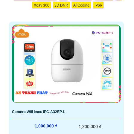
Xoay 360
3D DNR
AI Coding
IP66
Camera Wifi Imou IPC-A32EP-L
1,000,000 ₫
1,300,000 ₫