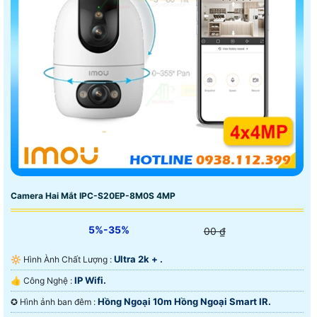
Camera Hai Mắt IPC-S20EP-8M0S 4MP
5%-35%
00 ₫
Ultra 2k + .
🔆 Hình Ành Chất Lượng :
IP Wifi.
👍 Công Nghệ :
Hồng Ngoại 10m Hồng Ngoại Smart IR.
✪ Hình ảnh ban đêm :