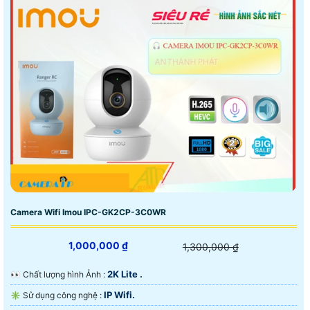
Camera Wifi Imou IPC-GK2CP-3C0WR
1,000,000 ₫
1,300,000 ₫
2K Lite .
️👀 Chất lượng hình Ảnh :
IP Wifi.
✳️ Sử dụng công nghệ :