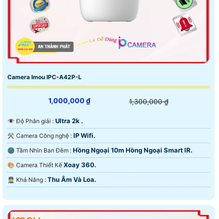
Camera Imou IPC-A42P-L
1,000,000 ₫
1,300,000 ₫
Ultra 2k .
👁 Độ Phân giải :
IP Wifi.
⚒ Camera Công nghệ :
Hồng Ngoại 10m Hồng Ngoại Smart IR.
🌚 Tầm Nhìn Ban Đêm :
Xoay 360.
🎨 Camera Thiết Kế
Thu Âm Và Loa.
️👮 Khả Năng :