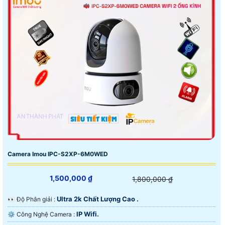
Camera Imou IPC-S2XP-6M0WED
1,500,000 ₫
1,800,000 ₫
Ultra 2k Chất Lượng Cao .
️👀 Độ Phân giải :
IP Wifi.
⚙ Công Nghệ Camera :