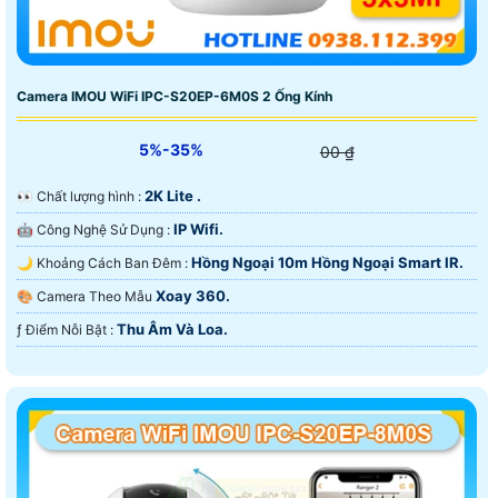
Camera IMOU WiFi IPC-S20EP-6M0S 2 Ống Kính
5%-35%
00 ₫
2K Lite .
️👀 Chất lượng hình :
IP Wifi.
🤖️ Công Nghệ Sử Dụng :
Hồng Ngoại 10m Hồng Ngoại Smart IR.
🌙 Khoảng Cách Ban Đêm :
Xoay 360.
🎨 Camera Theo Mẫu
Thu Âm Và Loa.
️ƒ Điểm Nỗi Bật :