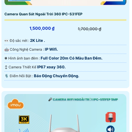
Camera Quan Sát Ngoài Trời 360 IPC-S31FEP
1,500,000 ₫
1,700,000 ₫
2K Lite .
️👀 Độ sắc nét :
IP Wifi.
🤖️ Công Nghệ Camera :
Full Color 20m Có Màu Ban Ðêm.
❃ Hình ảnh ban đêm :
IP67 xoay 360.
↕️ Camera Thiết Kế
Báo Động Chuyển Động.
️🎙 Điểm Nỗi Bật :