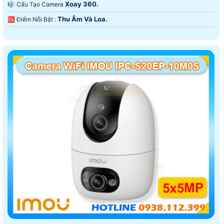
Xoay 360.
🎼️ Cấu Tạo Camera
Thu Âm Và Loa.
️🆑 Điểm Nỗi Bật :