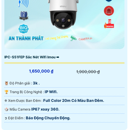
IPC-S51FEP Sắc Nét Wifi Imou ➠
1,650,000 ₫
1,900,000 ₫
3k .
🦉 Độ Phân giải :
IP Wifi.
🏆 Trang Bị Công Nghệ :
Full Color 20m Có Màu Ban Ðêm.
❈ Xem Được Ban Đêm :
IP67 xoay 360.
🎲 Mẫu Camera
Báo Động Chuyển Động.
️➲ Đặt Điểm :