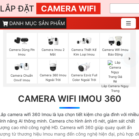
LẮP ĐẶT
CAMERA WIFI
DANH MỤC SẢN PHẨM
Camera Imou 2
Camera Dùng Pin
Camera Thiết Kế
Camera Wifi Imou
Mắt
Imou
Kim Loại Imou
Báo Động
Camera 360 Imou
Camera Ezviz Full
Camera Chuẩn
Ngoài Trời
Color Ngoài Trời
Onvif Imou
Lắp Camera Ngụy
Trang
CAMERA WIFI IMOU 360
Lắp camera wifi 360 Imou là lựa chọn tiết kiệm cho gia đình với nhiều
tính năng AI thông minh. Camera cho hình ảnh rõ nét, giám sát chất
lượng cao nhờ công nghệ HD. Camera wifi 360 giúp quay quét ấn
tượng từ thương hiệu Imou mang đến công nghệ hiện đại, phù hợp đ