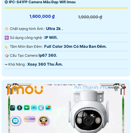
۞ IPC-S41FP Camera Mẫu Đẹp Wifi Imou
1,600,000 ₫
1,900,000 ₫
Ultra 2k .
🔅 Chất lượng hình Ảnh :
IP Wifi.
⚛️ Sử dụng công nghệ :
Full Color 30m Có Màu Ban Đêm.
🌜 Tầm Nhìn Ban Đêm :
Ip67 360.
🎲 Cấu Tạo Camera
Xoay 360 Thu Âm.
️⇝ Khả Năng :