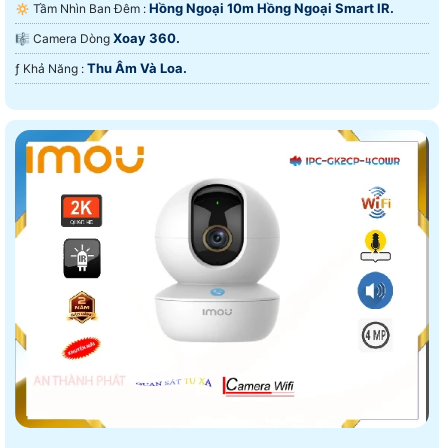
Hồng Ngoại 10m Hồng Ngoại Smart IR.
🔅 Tầm Nhìn Ban Đêm :
Xoay 360.
🎼️ Camera Dòng
Thu Âm Và Loa.
️ƒ Khả Năng :