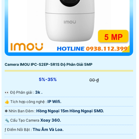
Camera IMOU IPC-S2EP-5R1S Độ Phân Giải 5MP
5%-35%
00 ₫
3k .
️👀 Độ Phân giải :
IP Wifi.
👍 Tích hợp công nghệ :
Hồng Ngoại 15m Hồng Ngoại SMD.
❃ Nhìn Ban Đêm :
Xoay 360.
🔩 Cấu Tạo Camera
Thu Âm Và Loa.
️ƒ Điểm Nỗi Bật :