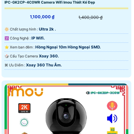
IPC-GK2CP-4C0WR Camera Wifi Imou Thiết Kế Đẹp
1,100,000 ₫
1,400,000 ₫
Ultra 2k .
🔆 Chất lượng hình :
IP Wifi.
🕉️ Công Nghệ :
Hồng Ngoại 10m Hồng Ngoại SMD.
⭐ Xem ban đêm :
Xoay 360.
🎲 Cấu Tạo Camera
Xoay 360 Thu Âm.
️⌘ Ưu Điểm :