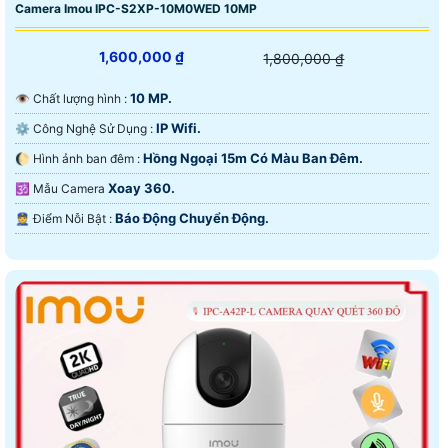
Camera Imou IPC-S2XP-10M0WED 10MP
1,600,000 ₫
1,800,000 ₫
10 MP.
👁 Chất lượng hình :
IP Wifi.
⚙ Công Nghệ Sử Dụng :
Hồng Ngoại 15m Có Màu Ban Ðêm.
🌔 Hình ảnh ban đêm :
Xoay 360.
🕉️ Mẫu Camera
Báo Động Chuyển Động.
️👮 Điểm Nỗi Bật :