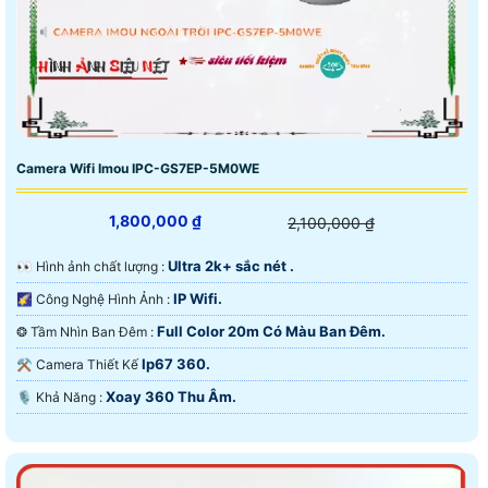
Camera Wifi Imou IPC-GS7EP-5M0WE
1,800,000 ₫
2,100,000 ₫
Ultra 2k+ sắc nét .
️👀 Hình ảnh chất lượng :
IP Wifi.
🌠 Công Nghệ Hình Ảnh :
Full Color 20m Có Màu Ban Đêm.
❂ Tầm Nhìn Ban Đêm :
Ip67 360.
⚒ Camera Thiết Kế
Xoay 360 Thu Âm.
️🎙 Khả Năng :