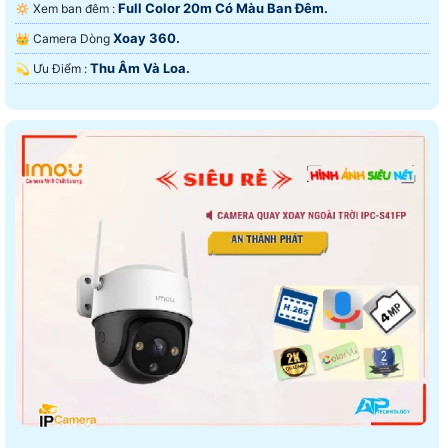
Full Color 20m Có Màu Ban Đêm.
🔅 Xem ban đêm :
Xoay 360.
👑 Camera Dòng
Thu Âm Và Loa.
️💫 Ưu Điểm :