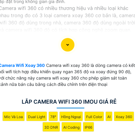
lắp đặt trong không gian gia đình.
Camera wifi 360 có nhiều thương hiệu và nhiều loại khác
nhau trong đo có 3 loại camera xoay 360 cơ bản là, camer
wifi 360 độ dùng trong nhà, camera 360 độ dùng ngoài trờ
và camera wifi 360 độ có tích hợp công nghệ zoom quan.
Tất cả các thương hiệu camera wifi đều có những dòng
camera 360 độ tích hợp nhiều chức năng từ giá rẻ đến
những dong camera xoay 360 chất lượng cũng như độ phâ
giải camera từ 2.0MP đến camera độ phân giải 4Mp 8MP
Camera Wifi Xoay 360
Camera wifi xoay 360 là dòng camera có kết
tương ứng với xuất hình ảnh chất lượng ultra 2k và 4K.
nối wifi tích hợp điều khiển quay ngan 365 độ va xoay đứng 90 độ,
với chức năng này camera wifi xoay 360 cho phép giám sát toàn
cảnh nữa bán câu bằng cách điều chỉnh trên điện thoại
LẮP CAMERA WIFI 360 IMOU GIÁ RẺ
Mic Và Loa
Dual Light
78°
Hồng Ngoại
Full Color
AI
Xoay 360
3D DNR
AI Coding
IP66