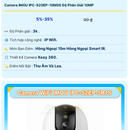
Camera IMOU IPC-S20EP-10M0S Độ Phân Giải 10MP
5%-35%
00 ₫
3k .
️👀 Độ Phân giải :
IP Wifi.
⚙ Tích hợp công nghệ :
Hồng Ngoại 15m Hồng Ngoại Smart IR.
🌜 Nhìn Ban Đêm :
Xoay 360.
⛓ Thiết Kế Camera
Thu Âm Và Loa.
️💫 Điểm Nỗi Bật :