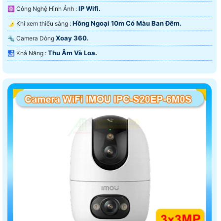
IP Wifi.
⚛️ Công Nghệ Hình Ảnh :
Hồng Ngoại 10m Có Màu Ban Ðêm.
🌛 Khi xem thiếu sáng :
Xoay 360.
🔩 Camera Dòng
Thu Âm Và Loa.
️🛃 Khả Năng :