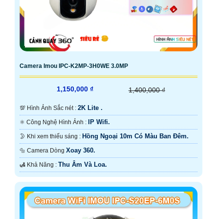
Camera Imou IPC-K2MP-3H0WE 3.0MP
1,150,000 ₫
1,400,000 ₫
2K Lite .
💯 Hình Ảnh Sắc nét :
IP Wifi.
⚛️ Công Nghệ Hình Ảnh :
Hồng Ngoại 10m Có Màu Ban Ðêm.
🌛 Khi xem thiếu sáng :
Xoay 360.
🔩 Camera Dòng
Thu Âm Và Loa.
️🛃 Khả Năng :