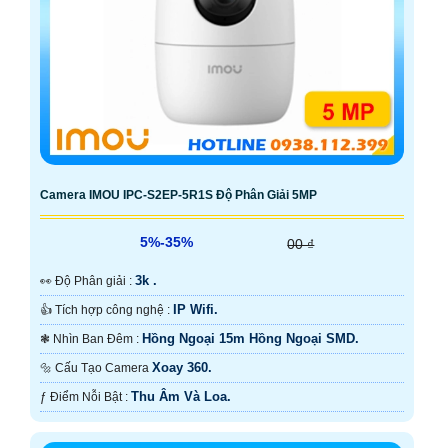
Camera IMOU IPC-S2EP-5R1S Độ Phân Giải 5MP
5%-35%
00 ₫
3k .
️👀 Độ Phân giải :
IP Wifi.
👍 Tích hợp công nghệ :
Hồng Ngoại 15m Hồng Ngoại SMD.
❃ Nhìn Ban Đêm :
Xoay 360.
🔩 Cấu Tạo Camera
Thu Âm Và Loa.
️ƒ Điểm Nỗi Bật :