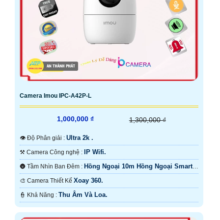
Camera Imou IPC-A42P-L
1,000,000 ₫
1,300,000 ₫
Ultra 2k .
👁 Độ Phân giải :
IP Wifi.
⚒ Camera Công nghệ :
Hồng Ngoại 10m Hồng Ngoại Smart
🌚 Tầm Nhìn Ban Đêm :
IR.
Xoay 360.
🎨 Camera Thiết Kế
Thu Âm Và Loa.
️👮 Khả Năng :