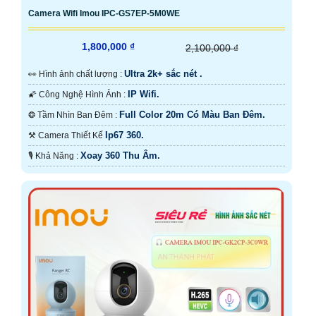
Camera Wifi Imou IPC-GS7EP-5M0WE
1,800,000 ₫
2,100,000 ₫
Ultra 2k+ sắc nét .
️👀 Hình ảnh chất lượng :
IP Wifi.
🌠 Công Nghệ Hình Ảnh :
Full Color 20m Có Màu Ban Đêm.
❂ Tầm Nhìn Ban Đêm :
Ip67 360.
⚒ Camera Thiết Kế
Xoay 360 Thu Âm.
️🎙 Khả Năng :