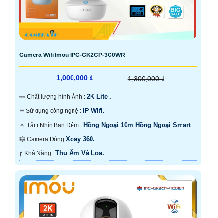
Camera Wifi Imou IPC-GK2CP-3C0WR
1,000,000 ₫
1,300,000 ₫
2K Lite .
️👀 Chất lượng hình Ảnh :
IP Wifi.
✳️ Sử dụng công nghệ :
Hồng Ngoại 10m Hồng Ngoại Smart
🔅 Tầm Nhìn Ban Đêm :
IR.
Xoay 360.
🎼️ Camera Dòng
Thu Âm Và Loa.
️ƒ Khả Năng :