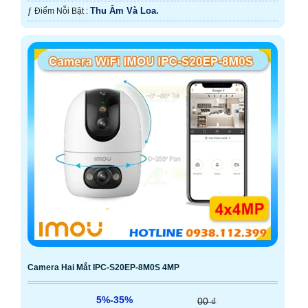
Thu Âm Và Loa.
️ƒ Điểm Nỗi Bật :
Camera Hai Mắt IPC-S20EP-8M0S 4MP
5%-35%
00 ₫