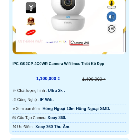
IPC-GK2CP-4C0WR Camera Wifi Imou Thiết Kế Đẹp
1,100,000 ₫
1,400,000 ₫
Ultra 2k .
🔆 Chất lượng hình :
IP Wifi.
🕉️ Công Nghệ :
Hồng Ngoại 10m Hồng Ngoại SMD.
⭐ Xem ban đêm :
Xoay 360.
🎲 Cấu Tạo Camera
Xoay 360 Thu Âm.
️⌘ Ưu Điểm :