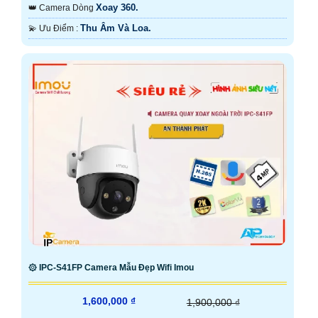
Xoay 360.
👑 Camera Dòng
Thu Âm Và Loa.
️💫 Ưu Điểm :
۞ IPC-S41FP Camera Mẫu Đẹp Wifi Imou
1,600,000 ₫
1,900,000 ₫