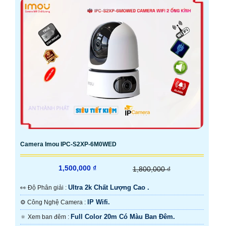
Camera Imou IPC-S2XP-6M0WED
1,500,000 ₫
1,800,000 ₫
Ultra 2k Chất Lượng Cao .
️👀 Độ Phân giải :
IP Wifi.
⚙ Công Nghệ Camera :
Full Color 20m Có Màu Ban Đêm.
🔅 Xem ban đêm :