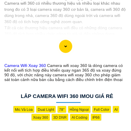
Camera wifi 360 có nhiều thương hiệu và nhiều loại khác nhau
trong đo có 3 loại camera xoay 360 cơ bản là, camera wifi 360 độ
dùng trong nhà, camera 360 độ dùng ngoài trời và camera wifi
360 độ có tích hợp công nghệ zoom quan.
Tất cả các thương hiệu camera wifi đều có những dòng camera
360 độ tích hợp nhiều chức năng từ giá rẻ đến những dong
camera xoay 360 chất lượng cũng như độ phân giải camera từ
2.0MP đến camera độ phân giải 4Mp 8MP tương ứng với xuất
hình ảnh chất lượng ultra 2k và 4K.
Camera Wifi Xoay 360
Camera wifi xoay 360 là dòng camera có
kết nối wifi tích hợp điều khiển quay ngan 365 độ va xoay đứng
'
90 độ, với chức năng này camera wifi xoay 360 cho phép giám
sát toàn cảnh nữa bán câu bằng cách điều chỉnh trên điện thoại
LẮP CAMERA WIFI 360 IMOU GIÁ RẺ
Mic Và Loa
Dual Light
78°
Hồng Ngoại
Full Color
AI
Xoay 360
3D DNR
AI Coding
IP66