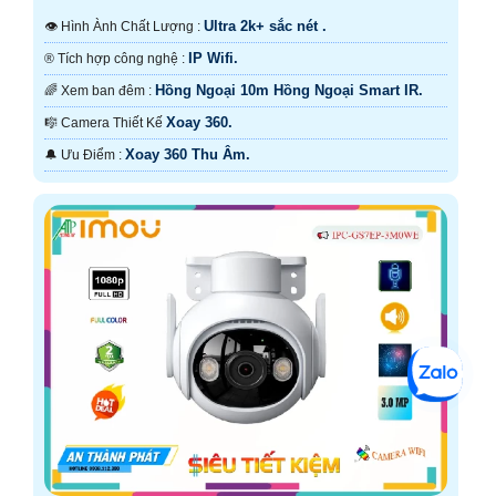
Ultra 2k+ sắc nét .
👁 Hình Ành Chất Lượng :
IP Wifi.
®️ Tích hợp công nghệ :
Hồng Ngoại 10m Hồng Ngoại Smart IR.
🌈 Xem ban đêm :
Xoay 360.
🎼️ Camera Thiết Kế
Xoay 360 Thu Âm.
️🔔 Ưu Điểm :