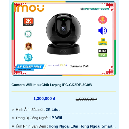
Camera Wifi Imou Chất Lượng IPC-GK2DP-3C0W
1,300,000 ₫
1,600,000 ₫
2K Lite .
🔅 Hình Ảnh Sắc nét :
IP Wifi.
⚜️ Trang Bị Công Nghệ :
Hồng Ngoại 10m Hồng Ngoại Smart
❃ Tầm Nhìn Ban Đêm :