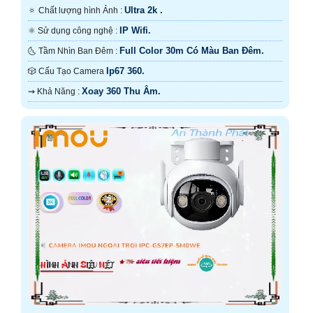
Ultra 2k .
🔅 Chất lượng hình Ảnh :
IP Wifi.
⚛️ Sử dụng công nghệ :
Full Color 30m Có Màu Ban Đêm.
🌜 Tầm Nhìn Ban Đêm :
Ip67 360.
🎲 Cấu Tạo Camera
Xoay 360 Thu Âm.
️⇝ Khả Năng :