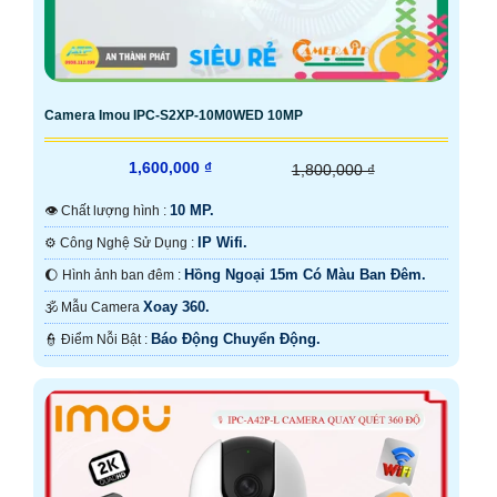
Camera Imou IPC-S2XP-10M0WED 10MP
1,600,000 ₫
1,800,000 ₫
10 MP.
👁 Chất lượng hình :
IP Wifi.
⚙ Công Nghệ Sử Dụng :
Hồng Ngoại 15m Có Màu Ban Ðêm.
🌔 Hình ảnh ban đêm :
Xoay 360.
🕉️ Mẫu Camera
Báo Động Chuyển Động.
️👮 Điểm Nỗi Bật :