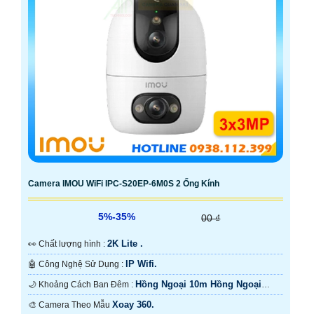
Camera IMOU WiFi IPC-S20EP-6M0S 2 Ống Kính
5%-35%
00 ₫
2K Lite .
️👀 Chất lượng hình :
IP Wifi.
🤖️ Công Nghệ Sử Dụng :
Hồng Ngoại 10m Hồng Ngoại
🌙 Khoảng Cách Ban Đêm :
Smart IR.
Xoay 360.
🎨 Camera Theo Mẫu