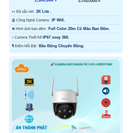
1,500,000 ₫
1,700,000 ₫
2K Lite .
️👀 Độ sắc nét :
IP Wifi.
🤖️ Công Nghệ Camera :
Full Color 20m Có Màu Ban Ðêm.
❃ Hình ảnh ban đêm :
IP67 xoay 360.
↕️ Camera Thiết Kế
Báo Động Chuyển Động.
️🎙 Điểm Nỗi Bật :