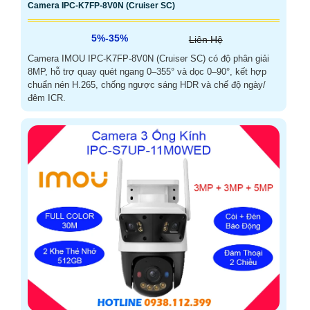
Camera IPC-K7FP-8V0N (Cruiser SC)
5%-35%
Liên Hệ
Camera IMOU IPC-K7FP-8V0N (Cruiser SC) có độ phân giải
8MP, hỗ trợ quay quét ngang 0–355° và dọc 0–90°, kết hợp
chuẩn nén H.265, chống ngược sáng HDR và chế độ ngày/
đêm ICR.