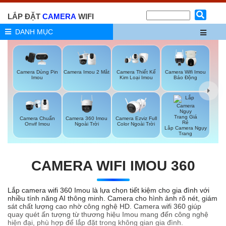
LẮP ĐẶT
CAMERA
WIFI
DANH MỤC
Camera Imou 2 Mắt
Camera Dùng Pin
Camera Thiết Kế
Camera Wifi Imou
Imou
Kim Loại Imou
Báo Động
Camera 360 Imou
Camera Ezviz Full
Camera Chuẩn
Ngoài Trời
Color Ngoài Trời
Onvif Imou
Lắp Camera Ngụy
Trang
CAMERA WIFI IMOU 360
Lắp camera wifi 360 Imou là lựa chọn tiết kiệm cho gia đình với
nhiều tính năng AI thông minh. Camera cho hình ảnh rõ nét, giám
sát chất lượng cao nhờ công nghệ HD. Camera wifi 360 giúp
quay quét ấn tượng từ thương hiệu Imou mang đến công nghệ
hiện đại, phù hợp để lắp đặt trong không gian gia đình.