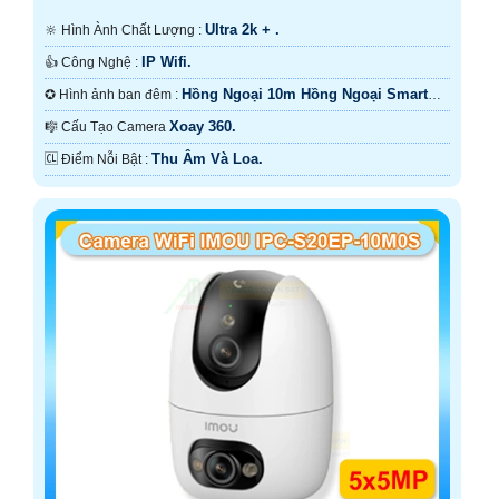
Ultra 2k + .
🔆 Hình Ành Chất Lượng :
IP Wifi.
👍 Công Nghệ :
Hồng Ngoại 10m Hồng Ngoại Smart
✪ Hình ảnh ban đêm :
IR.
Xoay 360.
🎼️ Cấu Tạo Camera
Thu Âm Và Loa.
️🆑 Điểm Nỗi Bật :