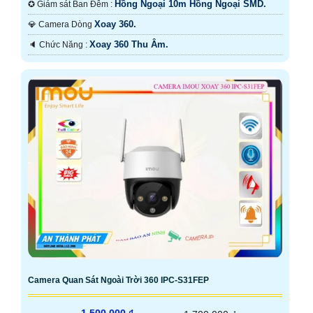
Hồng Ngoại 10m Hồng Ngoại SMD.
✪ Giám sát Ban Đêm :
Xoay 360.
💎 Camera Dòng
Xoay 360 Thu Âm.
️🔈 Chức Năng :
Camera Quan Sát Ngoài Trời 360 IPC-S31FEP