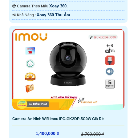
IR.
Xoay 360.
🐉️ Camera Theo Mẫu
Xoay 360 Thu Âm.
️📢 Khả Năng :
Camera An Ninh Wifi Imou IPC-GK2DP-5C0W Giá Rẻ
1,400,000 ₫
1,700,000 ₫