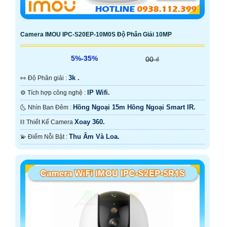
Camera IMOU IPC-S20EP-10M0S Độ Phân Giải 10MP
5%-35%
00 ₫
3k .
️👀 Độ Phân giải :
IP Wifi.
⚙ Tích hợp công nghệ :
Hồng Ngoại 15m Hồng Ngoại Smart IR.
🌜 Nhìn Ban Đêm :
Xoay 360.
⛓ Thiết Kế Camera
Thu Âm Và Loa.
️💫 Điểm Nỗi Bật :