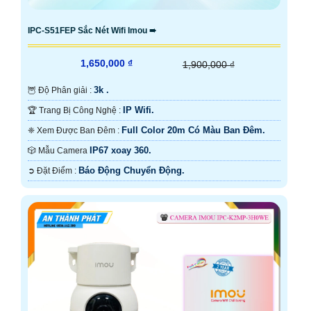
IPC-S51FEP Sắc Nét Wifi Imou ➠
1,650,000 ₫
1,900,000 ₫
3k .
🦉 Độ Phân giải :
IP Wifi.
🏆 Trang Bị Công Nghệ :
Full Color 20m Có Màu Ban Ðêm.
❈ Xem Được Ban Đêm :
IP67 xoay 360.
🎲 Mẫu Camera
Báo Động Chuyển Động.
️➲ Đặt Điểm :