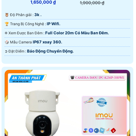
1,650,000 ₫
1,900,000 ₫
3k .
🦉 Độ Phân giải :
IP Wifi.
🏆 Trang Bị Công Nghệ :
Full Color 20m Có Màu Ban Ðêm.
❈ Xem Được Ban Đêm :
IP67 xoay 360.
🎲 Mẫu Camera
Báo Động Chuyển Động.
️➲ Đặt Điểm :