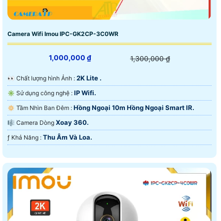
Camera Wifi Imou IPC-GK2CP-3C0WR
1,000,000 ₫
1,300,000 ₫
2K Lite .
️👀 Chất lượng hình Ảnh :
IP Wifi.
✳️ Sử dụng công nghệ :
Hồng Ngoại 10m Hồng Ngoại Smart IR.
🔅 Tầm Nhìn Ban Đêm :
Xoay 360.
🎼️ Camera Dòng
Thu Âm Và Loa.
️ƒ Khả Năng :