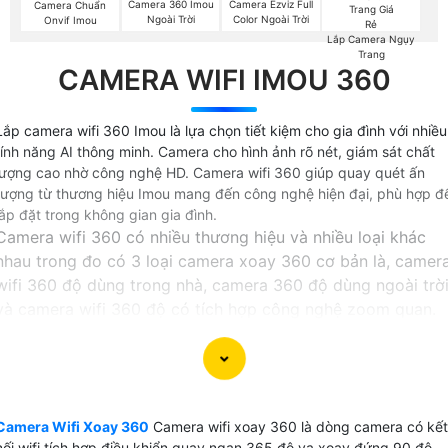
Camera 360 Imou
Camera Ezviz Full
Camera Chuẩn
Ngoài Trời
Color Ngoài Trời
Onvif Imou
Lắp Camera Ngụy
Trang
CAMERA WIFI IMOU 360
Lắp camera wifi 360 Imou là lựa chọn tiết kiệm cho gia đình với nhiều
tính năng AI thông minh. Camera cho hình ảnh rõ nét, giám sát chất
lượng cao nhờ công nghệ HD. Camera wifi 360 giúp quay quét ấn
tượng từ thương hiệu Imou mang đến công nghệ hiện đại, phù hợp đ
lắp đặt trong không gian gia đình.
Camera wifi 360 có nhiều thương hiệu và nhiều loại khác
nhau trong đo có 3 loại camera xoay 360 cơ bản là, camer
wifi 360 độ dùng trong nhà, camera 360 độ dùng ngoài trờ
và camera wifi 360 độ có tích hợp công nghệ zoom quan.
Tất cả các thương hiệu camera wifi đều có những dòng
camera 360 độ tích hợp nhiều chức năng từ giá rẻ đến
những dong camera xoay 360 chất lượng cũng như độ phâ
giải camera từ 2.0MP đến camera độ phân giải 4Mp 8MP
Camera Wifi Xoay 360
Camera wifi xoay 360 là dòng camera có kết
tương ứng với xuất hình ảnh chất lượng ultra 2k và 4K.
nối wifi tích hợp điều khiển quay ngan 365 độ va xoay đứng 90 độ,