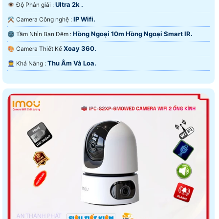
Ultra 2k .
👁 Độ Phân giải :
IP Wifi.
⚒ Camera Công nghệ :
Hồng Ngoại 10m Hồng Ngoại Smart IR.
🌚 Tầm Nhìn Ban Đêm :
Xoay 360.
🎨 Camera Thiết Kế
Thu Âm Và Loa.
️👮 Khả Năng :