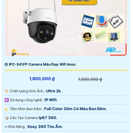
۞ IPC-S41FP Camera Mẫu Đẹp Wifi Imou
1,600,000 ₫
1,900,000 ₫
Ultra 2k .
🔅 Chất lượng hình Ảnh :
IP Wifi.
⚛️ Sử dụng công nghệ :
Full Color 30m Có Màu Ban Đêm.
🌜 Tầm Nhìn Ban Đêm :
Ip67 360.
🎲 Cấu Tạo Camera
Xoay 360 Thu Âm.
️⇝ Khả Năng :