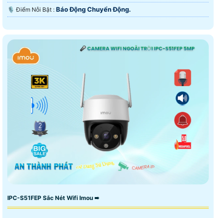
Báo Động Chuyển Động.
️🎙 Điểm Nỗi Bật :
IPC-S51FEP Sắc Nét Wifi Imou ➠