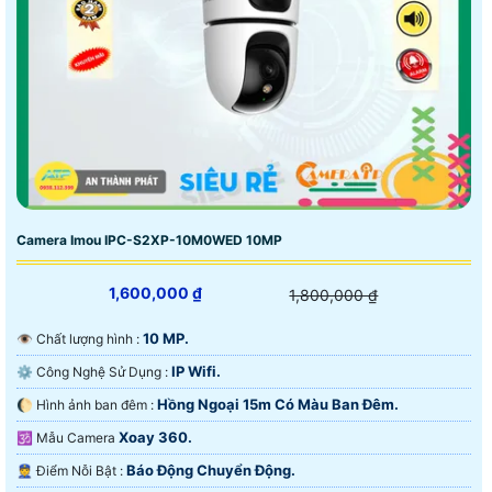
Camera Imou IPC-S2XP-10M0WED 10MP
1,600,000 ₫
1,800,000 ₫
10 MP.
👁 Chất lượng hình :
IP Wifi.
⚙ Công Nghệ Sử Dụng :
Hồng Ngoại 15m Có Màu Ban Ðêm.
🌔 Hình ảnh ban đêm :
Xoay 360.
🕉️ Mẫu Camera
Báo Động Chuyển Động.
️👮 Điểm Nỗi Bật :