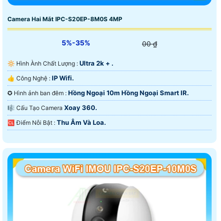
Camera Hai Mắt IPC-S20EP-8M0S 4MP
5%-35%
00 ₫
Ultra 2k + .
🔆 Hình Ành Chất Lượng :
IP Wifi.
👍 Công Nghệ :
Hồng Ngoại 10m Hồng Ngoại Smart IR.
✪ Hình ảnh ban đêm :
Xoay 360.
🎼️ Cấu Tạo Camera
Thu Âm Và Loa.
️🆑 Điểm Nỗi Bật :