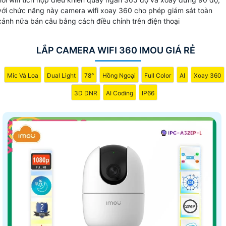
với chức năng này camera wifi xoay 360 cho phép giám sát toàn
cảnh nữa bán câu bằng cách điều chỉnh trên điện thoại
LẮP CAMERA WIFI 360 IMOU GIÁ RẺ
Mic Và Loa
Dual Light
78°
Hồng Ngoại
Full Color
AI
Xoay 360
3D DNR
AI Coding
IP66