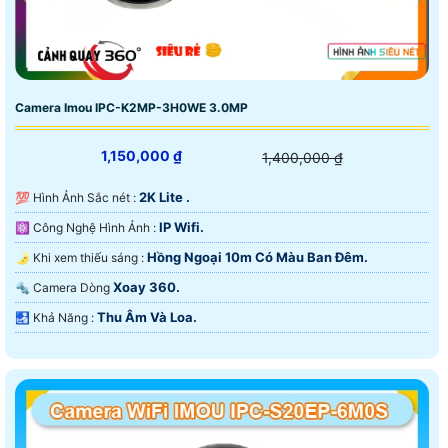
Camera Imou IPC-K2MP-3H0WE 3.0MP
1,150,000 ₫
1,400,000 ₫
2K Lite .
💯 Hình Ảnh Sắc nét :
IP Wifi.
⚛️ Công Nghệ Hình Ảnh :
Hồng Ngoại 10m Có Màu Ban Ðêm.
🌛 Khi xem thiếu sáng :
Xoay 360.
🔩 Camera Dòng
Thu Âm Và Loa.
️🛃 Khả Năng :