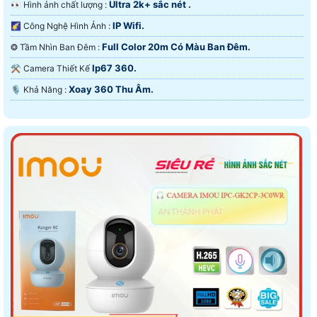
Ultra 2k+ sắc nét .
️👀 Hình ảnh chất lượng :
IP Wifi.
🌠 Công Nghệ Hình Ảnh :
Full Color 20m Có Màu Ban Đêm.
❂ Tầm Nhìn Ban Đêm :
Ip67 360.
⚒ Camera Thiết Kế
Xoay 360 Thu Âm.
️🎙 Khả Năng :