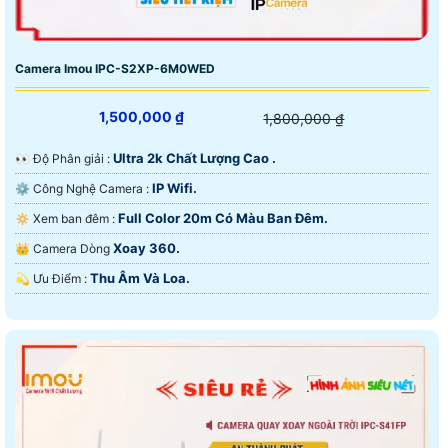
Camera Imou IPC-S2XP-6M0WED
1,500,000 ₫
1,800,000 ₫
Ultra 2k Chất Lượng Cao .
️👀 Độ Phân giải :
IP Wifi.
⚙ Công Nghệ Camera :
Full Color 20m Có Màu Ban Đêm.
🔅 Xem ban đêm :
Xoay 360.
👑 Camera Dòng
Thu Âm Và Loa.
️💫 Ưu Điểm :