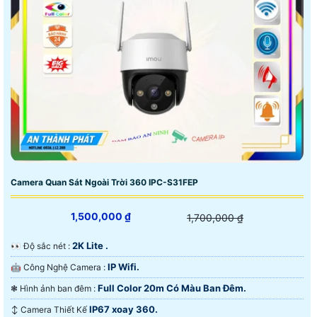
Camera Quan Sát Ngoài Trời 360 IPC-S31FEP
1,500,000 ₫
1,700,000 ₫
2K Lite .
️👀 Độ sắc nét :
IP Wifi.
🤖️ Công Nghệ Camera :
Full Color 20m Có Màu Ban Ðêm.
❃ Hình ảnh ban đêm :
IP67 xoay 360.
↕️ Camera Thiết Kế