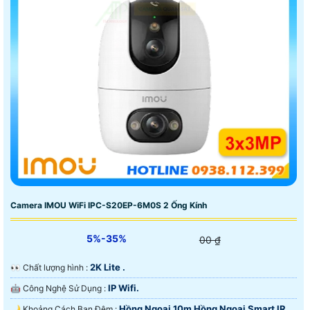
Camera IMOU WiFi IPC-S20EP-6M0S 2 Ống Kính
5%-35%
00 ₫
2K Lite .
️👀 Chất lượng hình :
IP Wifi.
🤖️ Công Nghệ Sử Dụng :
Hồng Ngoại 10m Hồng Ngoại Smart IR.
🌙 Khoảng Cách Ban Đêm :