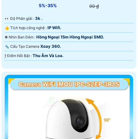
5%-35%
00 ₫
3k .
️👀 Độ Phân giải :
IP Wifi.
👍 Tích hợp công nghệ :
Hồng Ngoại 15m Hồng Ngoại SMD.
❃ Nhìn Ban Đêm :
Xoay 360.
🔩 Cấu Tạo Camera
Thu Âm Và Loa.
️ƒ Điểm Nỗi Bật :