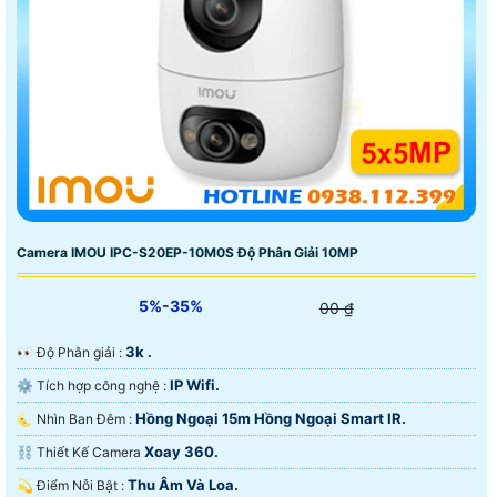
Camera IMOU IPC-S20EP-10M0S Độ Phân Giải 10MP
5%-35%
00 ₫
3k .
️👀 Độ Phân giải :
IP Wifi.
⚙ Tích hợp công nghệ :
Hồng Ngoại 15m Hồng Ngoại Smart IR.
🌜 Nhìn Ban Đêm :
Xoay 360.
⛓ Thiết Kế Camera
Thu Âm Và Loa.
️💫 Điểm Nỗi Bật :