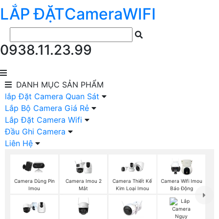
LẮP ĐẶT
Camera
WIFI
0938.11.23.99
DANH MỤC
SẢN PHẨM
lắp Đặt Camera Quan Sát
Lắp Bộ Camera Giá Rẻ
Lắp Đặt Camera Wifi
Đầu Ghi Camera
Liên Hệ
Camera Imou 2
Camera Dùng Pin
Camera Thiết Kế
Camera Wifi Imou
Mắt
Imou
Kim Loại Imou
Báo Động