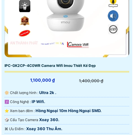
IPC-GK2CP-4C0WR Camera Wifi Imou Thiết Kế Đẹp
1,100,000 ₫
1,400,000 ₫
Ultra 2k .
🔆 Chất lượng hình :
IP Wifi.
🕉️ Công Nghệ :
Hồng Ngoại 10m Hồng Ngoại SMD.
⭐ Xem ban đêm :
Xoay 360.
🎲 Cấu Tạo Camera
Xoay 360 Thu Âm.
️⌘ Ưu Điểm :