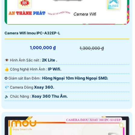
Camera Wifi Imou IPC-A32EP-L
1,000,000 ₫
1,300,000 ₫
2K Lite .
👁 Hình Ảnh Sắc nét :
IP Wifi.
👍 Công Nghệ Hình Ảnh :
Hồng Ngoại 10m Hồng Ngoại SMD.
✪ Giám sát Ban Đêm :
Xoay 360.
💎 Camera Dòng
Xoay 360 Thu Âm.
️🔈 Chức Năng :