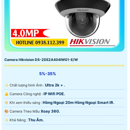
Camera Hikvision DS-2DE2A404IWG1-E/W
5%-35%
Ultra 2k + .
✨ Chất lượng hình Ảnh :
IP Wifi POE.
👍 Camera Công nghệ :
Hồng Ngoại 20m Hồng Ngoại Smart IR.
🔅 Khi xem thiếu sáng :
Xoay 360.
🎨 Camera Theo Mẫu
Thu Âm.
️✨ Khả Năng :