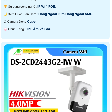
IP Wifi POE.
🏆 Sử dụng công nghệ :
Hồng Ngoại 10m Hồng Ngoại SMD.
🌙 Xem Được Ban Đêm :
Cube.
↕️ Camera Dòng
Thu Âm Và Loa.
️💮 Chức Năng :