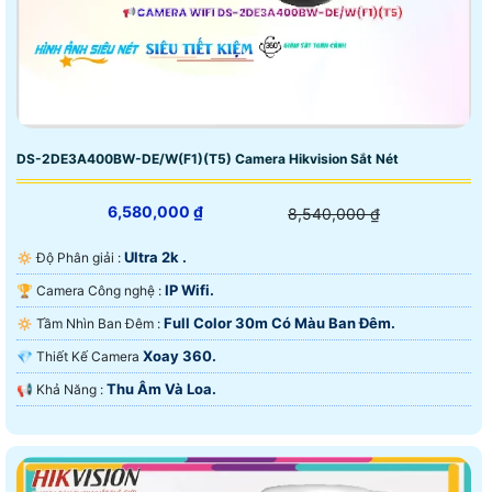
DS-2DE3A400BW-DE/W(F1)(T5) Camera Hikvision Sắt Nét
6,580,000 ₫
8,540,000 ₫
Ultra 2k .
🔅 Độ Phân giải :
IP Wifi.
🏆 Camera Công nghệ :
Full Color 30m Có Màu Ban Đêm.
🔅 Tầm Nhìn Ban Đêm :
Xoay 360.
💎 Thiết Kế Camera
Thu Âm Và Loa.
️📢 Khả Năng :