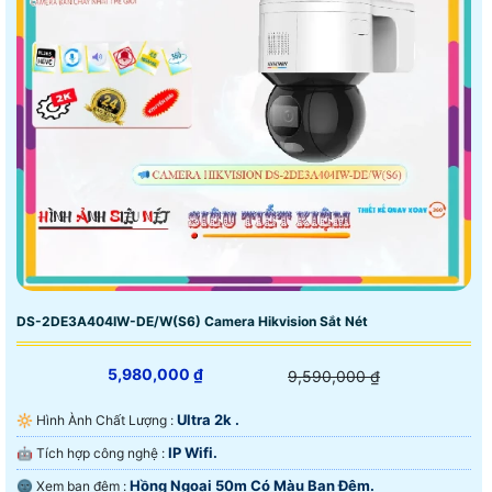
DS-2DE3A404IW-DE/W(S6) Camera Hikvision Sắt Nét
5,980,000 ₫
9,590,000 ₫
Ultra 2k .
🔆 Hình Ành Chất Lượng :
IP Wifi.
🤖️ Tích hợp công nghệ :
Hồng Ngoại 50m Có Màu Ban Đêm.
🌚 Xem ban đêm :