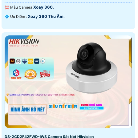
Xoay 360.
💢 Mẫu Camera
Xoay 360 Thu Âm.
️💠 Ưu Điểm :
DS-2CD2F42FWD-IWS Camera Sắt Nét Hikvision