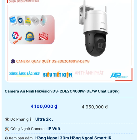
Camera An Ninh Hikvision DS-2DE2C400IW-DE/W Chất Lượng
4,100,000 ₫
4,950,000 ₫
Ultra 2k .
👁️‍🗨 Độ Phân giải :
IP Wifi.
⚒ Công Nghệ Camera :
Hồng Ngoại 30m Hồng Ngoại Smart IR.
✪ Xem ban đêm :