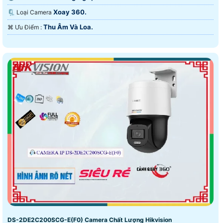
Xoay 360.
🗜️ Loại Camera
Thu Âm Và Loa.
️⌘ Ưu Điểm :
DS-2DE2C200SCG-E(F0) Camera Chất Lượng Hikvision