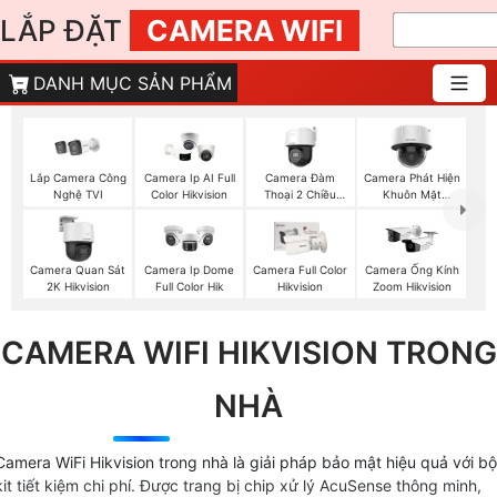
LẮP ĐẶT
CAMERA WIFI
DANH MỤC SẢN PHẨM
Lắp Camera Công
Camera Đàm
Camera Phát Hiện
Camera Ip AI Full
Nghệ TVI
Thoại 2 Chiều
Khuôn Mặt
Color Hikvision
Hikvision
Hikvision
Camera Quan Sát
Camera Ip Dome
Camera Full Color
Camera Ống Kính
2K Hikvision
Full Color Hik
Hikvision
Zoom Hikvision
CAMERA WIFI HIKVISION TRONG
NHÀ
Camera WiFi Hikvision trong nhà là giải pháp bảo mật hiệu quả với bộ
kit tiết kiệm chi phí. Được trang bị chip xử lý AcuSense thông minh,