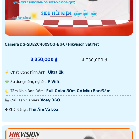
Camera DS-2DE2C400SCG-E(F0) Hikvision Sắt Nét
3,350,000 ₫
4,730,000 ₫
Ultra 2k .
️⚡ Chất lượng hình Ảnh :
IP Wifi.
✳️ Sử dụng công nghệ :
Full Color 30m Có Màu Ban Đêm.
🌜 Tầm Nhìn Ban Đêm :
Xoay 360.
🐜 Cấu Tạo Camera
Thu Âm Và Loa.
️✤ Khả Năng :