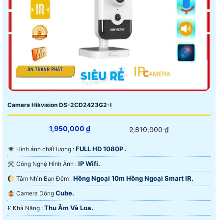
Camera Hikvision DS-2CD2423G2-I
1,950,000 ₫
2,810,000 ₫
FULL HD 1080P .
👁 Hình ảnh chất lượng :
IP Wifi.
⚒ Công Nghệ Hình Ảnh :
Hồng Ngoại 10m Hồng Ngoại Smart IR.
🌔 Tầm Nhìn Ban Đêm :
Cube.
🤹 Camera Dòng
Thu Âm Và Loa.
️₤ Khả Năng :