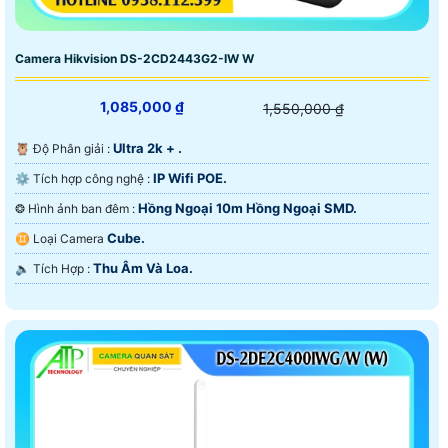
Camera Hikvision DS-2CD2443G2-IW W
1,085,000 ₫
1,550,000 ₫
Ultra 2k + .
🦉 Độ Phân giải :
IP Wifi POE.
⚙ Tích hợp công nghệ :
Hồng Ngoại 10m Hồng Ngoại SMD.
❂ Hình ảnh ban đêm :
Cube.
♊ Loại Camera
Thu Âm Và Loa.
️🔈 Tích Hợp :