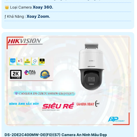
Xoay 360.
👑 Loại Camera
Xoay Zoom.
️ƒ Khả Năng :
DS-2DE2C400MW-DE(F0)(S7) Camera An Ninh Mẫu Đẹp