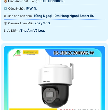
FULL HD 1080P .
🦉 Hình Ành Chất Lượng :
IP Wifi.
⚙ Công Nghệ :
Hồng Ngoại 10m Hồng Ngoại Smart IR.
❂ Hình ảnh ban đêm :
Xoay 360.
🕸️ Camera Theo Mẫu
Thu Âm Và Loa.
️₤ Ưu Điểm :