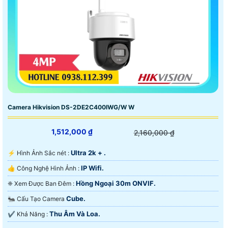
Camera Hikvision DS-2DE2C400IWG/W W
1,512,000 ₫
2,160,000 ₫
Ultra 2k + .
️⚡ Hình Ảnh Sắc nét :
IP Wifi.
👍 Công Nghệ Hình Ảnh :
Hồng Ngoại 30m ONVIF.
❈ Xem Được Ban Đêm :
Cube.
🐜 Cấu Tạo Camera
Thu Âm Và Loa.
️✔️ Khả Năng :