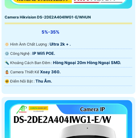
Camera Hikvision DS-2DE2A404IWG1-E/WHUN
5%-35%
Ultra 2k + .
🔅 Hình Ành Chất Lượng :
IP Wifi POE.
⚙ Công Nghệ :
Hồng Ngoại 20m Hồng Ngoại SMD.
🔦 Khoảng Cách Ban Đêm :
Xoay 360.
🤹 Camera Thiết Kế
Thu Âm.
️☣️ Điểm Nỗi Bật :