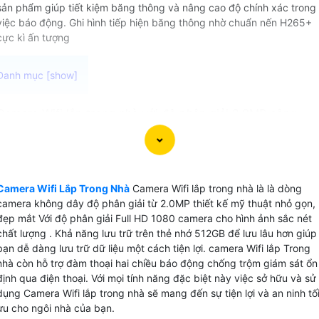
sản phẩm giúp tiết kiệm băng thông và nâng cao độ chính xác trong
việc báo động. Ghi hình tiếp hiện băng thông nhờ chuẩn nến H265+
cực kì ấn tượng
Camera Wifi lắp trong nhà với độ phân giải 2.0MP công
nghệ hồng ngoại sáng giúp hình ảnh rõ nét, chi tiết ngay cả
trong bóng tối. Chức năng chống ngược sáng 120DB giúp
hình ảnh không bị mờ khi chụp dưới ánh sáng mạnh à lựa
chọn lý tưởng để giữ an ninh cho căn nhà của bạn Ban
Camera Wifi Lắp Trong Nhà
Camera Wifi lắp trong nhà là là dòng
đêm.
camera không dây độ phân giải từ 2.0MP thiết kế mỹ thuật nhỏ gọn,
Camera Wifi Lắp Trong Nhà Hikvision còn tích hợp chức
đẹp mắt Với độ phân giải Full HD 1080 camera cho hình ảnh sắc nét
năng chống trộm báo động nhạy cảnh báo ngay khi phát
chất lượng . Khả năng lưu trữ trên thẻ nhớ 512GB để lưu lâu hơn giúp
bạn dễ dàng lưu trữ dữ liệu một cách tiện lợi. camera Wifi lắp Trong
hiện sự xâm nhập không mong muốn. Với khả năng xoay
nhà còn hỗ trợ đàm thoại hai chiều báo động chống trộm giám sát ổn
360 độ hoặc góc nhìn rộng, bạn có thể theo dõi mọi góc
định qua điện thoại. Với mọi tính năng đặc biệt này việc sở hữu và sử
cạnh của ngôi nhà một cách toàn diện. Với những tính năng
dụng Camera Wifi lắp trong nhà sẽ mang đến sự tiện lợi và an ninh tố
cần thiết như vậy, Camera Wifi lắp trong nhà sẽ giúp bạn
ưu cho ngôi nhà của bạn.
yên tâm hơn về an ninh gia đình và có thể theo dõi trực