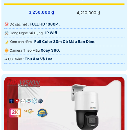
3,250,000 ₫
4,210,000 ₫
FULL HD 1080P .
💯 Độ sắc nét :
IP Wifi.
⚒ Công Nghệ Sử Dụng :
Full Color 30m Có Màu Ban Đêm.
🌛 Xem ban đêm :
Xoay 360.
♊ Camera Theo Mẫu
Thu Âm Và Loa.
️⇝ Ưu Điểm :