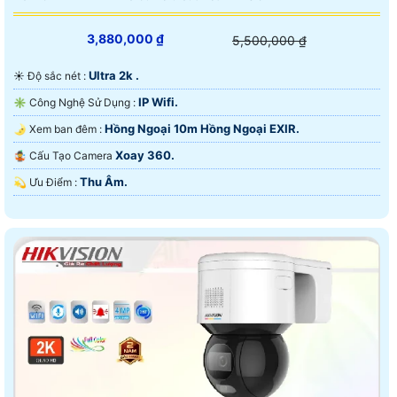
3,880,000 ₫
5,500,000 ₫
Ultra 2k .
☀️ Độ sắc nét :
IP Wifi.
✳️ Công Nghệ Sử Dụng :
Hồng Ngoại 10m Hồng Ngoại EXIR.
🌛 Xem ban đêm :
Xoay 360.
🤹 Cấu Tạo Camera
Thu Âm.
️💫 Ưu Điểm :