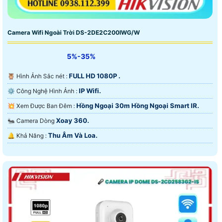
Camera Wifi Ngoài Trời DS-2DE2C200IWG/W
5%-35%
FULL HD 1080P .
🦉 Hình Ảnh Sắc nét :
IP Wifi.
⚙ Công Nghệ Hình Ảnh :
Hồng Ngoại 30m Hồng Ngoại Smart IR.
💥 Xem Được Ban Đêm :
Xoay 360.
🐜 Camera Dòng
Thu Âm Và Loa.
️🔔 Khả Năng :