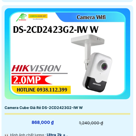
Camera Cube Giá Rẻ DS-2CD2423G2-IW W
868,000 ₫
1,240,000 ₫
Ultra 2k + .
️👀 Hình ảnh chất lượng :