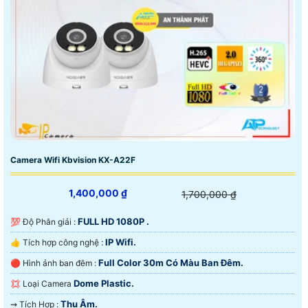
Camera Wifi Kbvision KX-A22F
1,400,000 ₫
1,700,000 ₫
FULL HD 1080P .
💯 Độ Phân giải :
IP Wifi.
👍 Tích hợp công nghệ :
Full Color 30m Có Màu Ban Ðêm.
🔴 Hình ảnh ban đêm :
Dome Plastic.
💢 Loại Camera
Thu Âm.
️⇝ Tích Hợp :