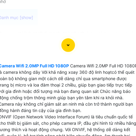
nhớ
Camera Wifi 2.0MP Full HD 1080P KBvision là lựa chọn hoà
hảo cho gia đình văn phòng và cửa hàng cần tự tin an ninh.
Với chất lượng hình ảnh sắc nét Full HD 1080P có thể quan
sát mọi chi tiết một cách rõ ràng. Camera wifi Full HD
1080P hỗ trợ lưu trữ video trực tiếp trên thẻ nhớ tối đa lên
Camera Wifi 2.0MP Full HD 1080P
Camera Wifi 2.0MP Full HD 1080
đến 512GB giúp bạn lưu trữ dữ liệu trong khoảng thời gian
là camera không dây Với khả năng xoay 360 độ linh hoạtcó thể quét
lên đến 6 tháng mà không cần lo lắng về việc đầy dung
toàn bộ không gian một cách dễ dàng chỉ qua smartphone được
lượng. Với công nghệ AI chống trộm hiệu quả, Camera Wifi
trang bị micro và loa đàm thoại 2 chiều, giúp bạn giao tiếp trực tiếp
với gia đình hoặc đối tượng mà bạn đang quan sát Chức năng báo
2MP có khả năng phát hiện và cảnh báo khi có hoạt động
động chống trộm thông minh giúp bạn yên tâm khi ra khỏi nhà.
đáng ngờ xảy ra, giúp bạn bảo vệ tài sản một cách toàn
Camera này không chỉ giám sát an ninh mà còn trở thành người bạn
diện.
đồng hành đáng tin cậy của gia đình bạn.
ONVIF (Open Network Video Interface Forum) là tiêu chuẩn quốc tế
cho thiết bị giám sát, cho phép camera IP, đầu ghi hình từ nhiều hãn
tương thích và hoạt động chung. Với ONVIF, hệ thống dễ dàng kết
nối, quản lý, hỗ trợ tính năng phát hiện chuyển động, âm thanh hai