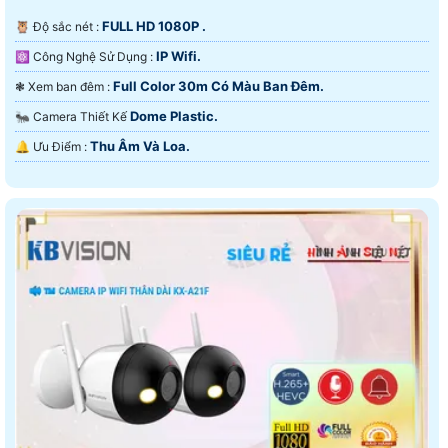
FULL HD 1080P .
🦉 Độ sắc nét :
IP Wifi.
⚛️ Công Nghệ Sử Dụng :
Full Color 30m Có Màu Ban Ðêm.
❃ Xem ban đêm :
Dome Plastic.
🐜 Camera Thiết Kế
Thu Âm Và Loa.
️🔔 Ưu Điểm :