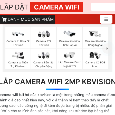
LẮP ĐẶT
CAMERA WIFI
DANH MỤC SẢN PHẨM
Camera Ip Ultra 3k
Camera PTZ
Camera Kbvision
Camera Kbvision
Kbvision
Kbvision
Tích Hợp Ai
Hồng Ngoại
Lắp Camera Ezviz
Camera Ip Thân
Camera Bám Sát
Camera Có POE
Ngoài Trời
Trụ Kbvision
Chuyển Động
Imou
Kbvision
LẮP CAMERA WIFI 2MP KBVISIO
camera wifi full hd của kbvision là một trong những mẫu camera đượ
đánh giá cao nhất hiện nay, với giá thành rẻ kèm theo đấy là chất
lượng cao, các công nghệ đi kèm được trang bị nhiều, độ phân giải
1080p cho ra hình ảnh sắc nét, khả năng lưu trữ độc lập bằng thẻ