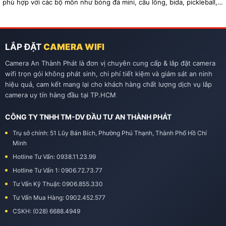
phù hợp với các bộ môn như bóng đá mini, cầu lông, bida, pickleball,
tennis…
LẮP ĐẶT
CAMERA WIFI
Camera An Thành Phát là đơn vị chuyên cung cấp & lắp đặt camera
wifi trọn gói không phát sinh, chi phí tiết kiệm và giám sát an ninh
hiệu quả, cam kết mang lại cho khách hàng chất lượng dịch vụ lắp
camera uy tín hàng đầu tại TP.HCM
CÔNG TY TNHH TM-DV ĐẦU TƯ AN THÀNH PHÁT
Trụ sở chính: 51 Lũy Bán Bích, Phường Phú Thạnh, Thành Phố Hồ Chí
Minh
Hotline Tư Vấn: 0938.11.23.99
Hotline Tư Vấn 1: 0906.72.73.77
Tư Vấn Kỹ Thuật: 0906.855.330
Tư Vấn Mua Hàng: 0902.452.577
CSKH: (028) 6688.4949