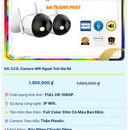
KX-C21L Camera Wifi Ngoài Trời Giá Rẻ
1,300,000 ₫
1,600,000 ₫
FULL HD 1080P .
💯 Chất lượng hình Ảnh :
IP Wifi.
🏆 Sử dụng công nghệ :
Full Color 30m Có Màu Ban Ðêm.
⭐ Tầm Nhìn Ban Đêm :
Thân Plastic.
🕸️ Camera Theo Mẫu
Báo Động Chuyển Động.
️📢 Khả Năng :