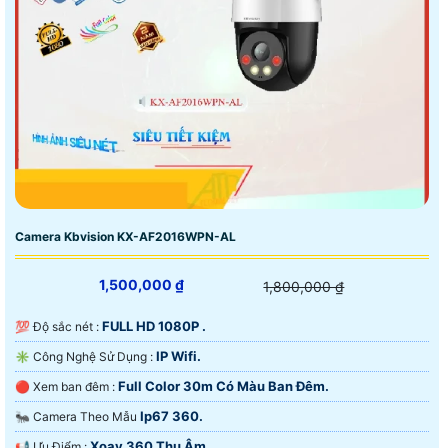
Camera Kbvision KX-AF2016WPN-AL
1,500,000 ₫
1,800,000 ₫
FULL HD 1080P .
💯 Độ sắc nét :
IP Wifi.
✳️ Công Nghệ Sử Dụng :
Full Color 30m Có Màu Ban Đêm.
🔴 Xem ban đêm :
Ip67 360.
🐜 Camera Theo Mẫu
Xoay 360 Thu Âm.
️📢 Ưu Điểm :