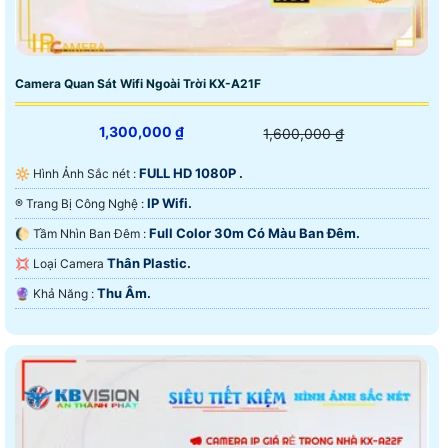
Camera Quan Sát Wifi Ngoài Trời KX-A21F
1,300,000 ₫
1,600,000 ₫
FULL HD 1080P .
🔆 Hình Ảnh Sắc nét :
IP Wifi.
®️ Trang Bị Công Nghệ :
Full Color 30m Có Màu Ban Ðêm.
🌔 Tầm Nhìn Ban Đêm :
Thân Plastic.
💢 Loại Camera
Thu Âm.
️🔮 Khả Năng :