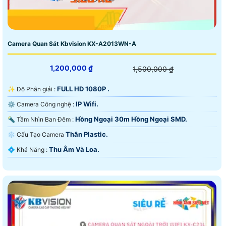
Camera Quan Sát Kbvision KX-A2013WN-A
1,200,000 ₫
1,500,000 ₫
FULL HD 1080P .
✨ Độ Phân giải :
IP Wifi.
⚙ Camera Công nghệ :
Hồng Ngoại 30m Hồng Ngoại SMD.
🔦 Tầm Nhìn Ban Đêm :
Thân Plastic.
❄ Cấu Tạo Camera
Thu Âm Và Loa.
️💠 Khả Năng :