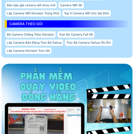
Bản báo giá camera wifi imou mới
Camera Wifi 3K
Lắp Camera Wifi Kbvision Trong Nhà
Top 5 Camera Wifi Cho Gia Đình
CAMERA THEO GÓI
Bộ Camera Chống Trộm Kbvision
Trọn Bộ Camera Full HD
Lắp Camera Báo Động Trọn Bộ Dahua
Trọn Bộ Camera Dahua Ghi Âm
Lắp Camera Kbvision Trọn Gói