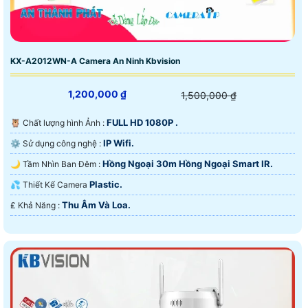
KX-A2012WN-A Camera An Ninh Kbvision
1,200,000 ₫
1,500,000 ₫
FULL HD 1080P .
🦉 Chất lượng hình Ảnh :
IP Wifi.
⚙ Sử dụng công nghệ :
Hồng Ngoại 30m Hồng Ngoại Smart IR.
🌙 Tầm Nhìn Ban Đêm :
Plastic.
💦 Thiết Kế Camera
Thu Âm Và Loa.
️₤ Khả Năng :