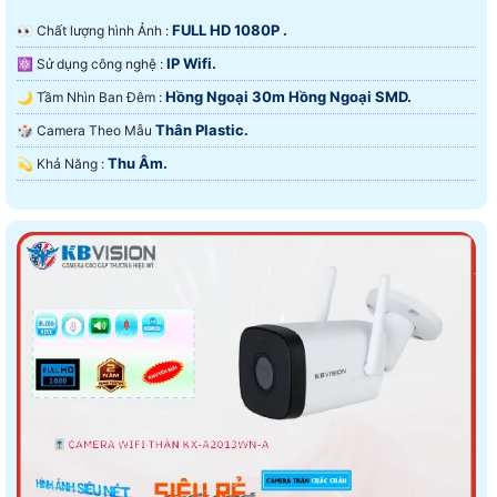
FULL HD 1080P .
️👀 Chất lượng hình Ảnh :
IP Wifi.
⚛️ Sử dụng công nghệ :
Hồng Ngoại 30m Hồng Ngoại SMD.
🌙 Tầm Nhìn Ban Đêm :
Thân Plastic.
🎲 Camera Theo Mẫu
Thu Âm.
️💫 Khả Năng :