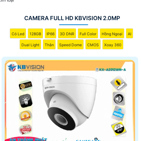
CAMERA FULL HD KBVISION 2.0MP
Có Led
128GB
IP66
3D DNR
Full Color
Hồng Ngoại
AI
Dual Light
Thân
Speed Dome
CMOS
Xoay 360