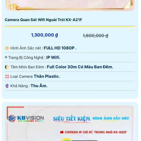
Camera Quan Sát Wifi Ngoài Trời KX-A21F
1,300,000 ₫
1,600,000 ₫
FULL HD 1080P .
🔆 Hình Ảnh Sắc nét :
IP Wifi.
®️ Trang Bị Công Nghệ :
Full Color 30m Có Màu Ban Ðêm.
🌔 Tầm Nhìn Ban Đêm :
Thân Plastic.
💢 Loại Camera
Thu Âm.
️🔮 Khả Năng :