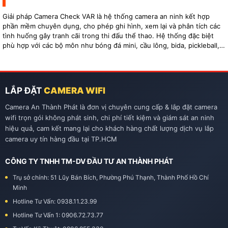
Giải pháp Camera Check VAR là hệ thống camera an ninh kết hợp
phần mềm chuyên dụng, cho phép ghi hình, xem lại và phân tích các
tình huống gây tranh cãi trong thi đấu thể thao. Hệ thống đặc biệt
phù hợp với các bộ môn như bóng đá mini, cầu lông, bida, pickleball,
tennis…
LẮP ĐẶT
CAMERA WIFI
Camera An Thành Phát là đơn vị chuyên cung cấp & lắp đặt camera
wifi trọn gói không phát sinh, chi phí tiết kiệm và giám sát an ninh
hiệu quả, cam kết mang lại cho khách hàng chất lượng dịch vụ lắp
camera uy tín hàng đầu tại TP.HCM
CÔNG TY TNHH TM-DV ĐẦU TƯ AN THÀNH PHÁT
Trụ sở chính: 51 Lũy Bán Bích, Phường Phú Thạnh, Thành Phố Hồ Chí
Minh
Hotline Tư Vấn: 0938.11.23.99
Hotline Tư Vấn 1: 0906.72.73.77