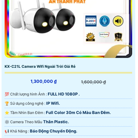
KX-C21L Camera Wifi Ngoài Trời Giá Rẻ
1,300,000 ₫
1,600,000 ₫
FULL HD 1080P .
💯 Chất lượng hình Ảnh :
IP Wifi.
🏆 Sử dụng công nghệ :
Full Color 30m Có Màu Ban Ðêm.
⭐ Tầm Nhìn Ban Đêm :
Thân Plastic.
🕸️ Camera Theo Mẫu
Báo Động Chuyển Động.
️📢 Khả Năng :