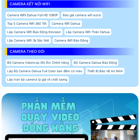
CAMERA KẾT NỐI WIFI
Camera Wifii Dahua Full HD 1080P
Báo giá camera wifi ezviz
Top 5 Camera Wifi 360 Tốt
Camera Wifi Dahua
Lắp Camera Wifi Báo Động Kbvision
Lắp Camera Wifi Thân Dahua
Lắp Camera Wifi 3k Sắc Nét
Camera Wifi Báo Động
CAMERA THEO GÓI
Bộ Camera Visioncop Ghi Âm Chính hãng
Bộ Camera Dahua Báo Động
Lắp Bộ Camera Dahua Full Color ban đêm có màu
Thiết Bị Bảo Vệ An Ninh
Lắp trọn bộ camera Ip giá rẻ chất lượng