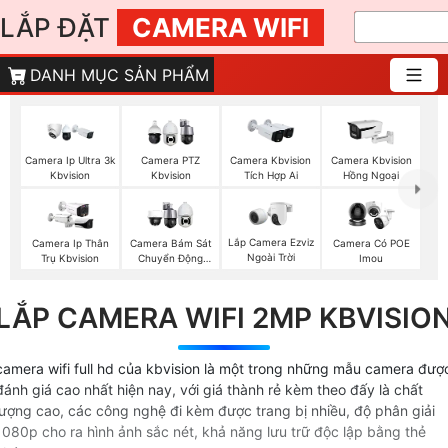
LẮP ĐẶT
CAMERA WIFI
DANH MỤC SẢN PHẨM
Camera Ip Ultra 3k
Camera PTZ
Camera Kbvision
Camera Kbvision
Kbvision
Kbvision
Tích Hợp Ai
Hồng Ngoại
Lắp Camera Ezviz
Camera Ip Thân
Camera Bám Sát
Camera Có POE
Ngoài Trời
Trụ Kbvision
Chuyển Động
Imou
Kbvision
LẮP CAMERA WIFI 2MP KBVISIO
camera wifi full hd của kbvision là một trong những mẫu camera đượ
đánh giá cao nhất hiện nay, với giá thành rẻ kèm theo đấy là chất
lượng cao, các công nghệ đi kèm được trang bị nhiều, độ phân giải
1080p cho ra hình ảnh sắc nét, khả năng lưu trữ độc lập bằng thẻ