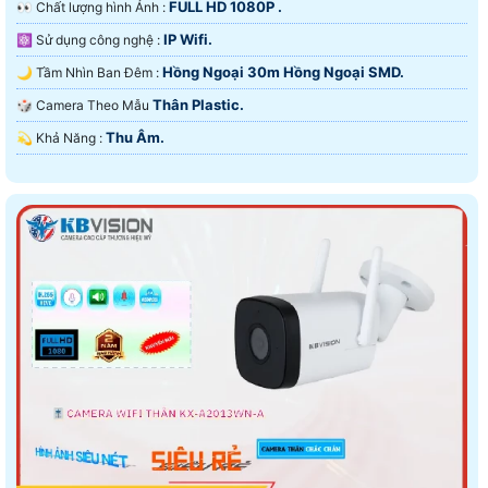
FULL HD 1080P .
️👀 Chất lượng hình Ảnh :
IP Wifi.
⚛️ Sử dụng công nghệ :
Hồng Ngoại 30m Hồng Ngoại SMD.
🌙 Tầm Nhìn Ban Đêm :
Thân Plastic.
🎲 Camera Theo Mẫu
Thu Âm.
️💫 Khả Năng :