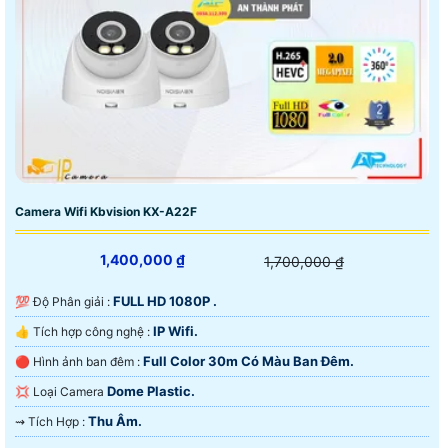
Camera Wifi Kbvision KX-A22F
1,400,000 ₫
1,700,000 ₫
FULL HD 1080P .
💯 Độ Phân giải :
IP Wifi.
👍 Tích hợp công nghệ :
Full Color 30m Có Màu Ban Ðêm.
🔴 Hình ảnh ban đêm :
Dome Plastic.
💢 Loại Camera
Thu Âm.
️⇝ Tích Hợp :