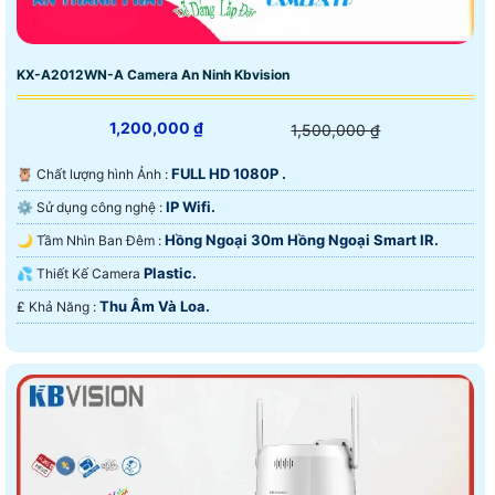
KX-A2012WN-A Camera An Ninh Kbvision
1,200,000 ₫
1,500,000 ₫
FULL HD 1080P .
🦉 Chất lượng hình Ảnh :
IP Wifi.
⚙ Sử dụng công nghệ :
Hồng Ngoại 30m Hồng Ngoại Smart IR.
🌙 Tầm Nhìn Ban Đêm :
Plastic.
💦 Thiết Kế Camera
Thu Âm Và Loa.
️₤ Khả Năng :