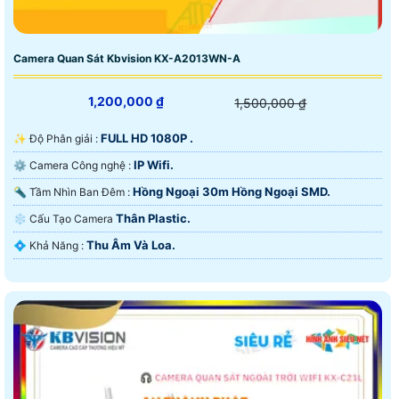
Camera Quan Sát Kbvision KX-A2013WN-A
1,200,000 ₫
1,500,000 ₫
FULL HD 1080P .
✨ Độ Phân giải :
IP Wifi.
⚙ Camera Công nghệ :
Hồng Ngoại 30m Hồng Ngoại SMD.
🔦 Tầm Nhìn Ban Đêm :
Thân Plastic.
❄ Cấu Tạo Camera
Thu Âm Và Loa.
️💠 Khả Năng :