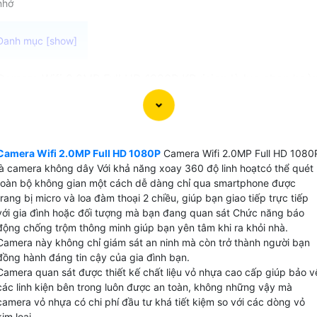
nhớ
Camera Wifi 2.0MP Full HD 1080P KBvision là lựa chọn hoà
hảo cho gia đình văn phòng và cửa hàng cần tự tin an ninh.
Với chất lượng hình ảnh sắc nét Full HD 1080P có thể quan
sát mọi chi tiết một cách rõ ràng. Camera wifi Full HD
1080P hỗ trợ lưu trữ video trực tiếp trên thẻ nhớ tối đa lên
Camera Wifi 2.0MP Full HD 1080P
Camera Wifi 2.0MP Full HD 1080
đến 512GB giúp bạn lưu trữ dữ liệu trong khoảng thời gian
là camera không dây Với khả năng xoay 360 độ linh hoạtcó thể quét
lên đến 6 tháng mà không cần lo lắng về việc đầy dung
toàn bộ không gian một cách dễ dàng chỉ qua smartphone được
lượng. Với công nghệ AI chống trộm hiệu quả, Camera Wifi
trang bị micro và loa đàm thoại 2 chiều, giúp bạn giao tiếp trực tiếp
với gia đình hoặc đối tượng mà bạn đang quan sát Chức năng báo
2MP có khả năng phát hiện và cảnh báo khi có hoạt động
động chống trộm thông minh giúp bạn yên tâm khi ra khỏi nhà.
đáng ngờ xảy ra, giúp bạn bảo vệ tài sản một cách toàn
Camera này không chỉ giám sát an ninh mà còn trở thành người bạn
diện.
đồng hành đáng tin cậy của gia đình bạn.
Camera quan sát được thiết kế chất liệu vỏ nhựa cao cấp giúp bảo v
các linh kiện bên trong luôn được an toàn, không những vậy mà
camera vỏ nhựa có chi phí đầu tư khá tiết kiệm so với các dòng vỏ
kim loại