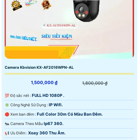
Camera Kbvision KX-AF2016WPN-AL
1,500,000 ₫
1,800,000 ₫
FULL HD 1080P .
💯 Độ sắc nét :
IP Wifi.
✳️ Công Nghệ Sử Dụng :
Full Color 30m Có Màu Ban Đêm.
🔴 Xem ban đêm :
Ip67 360.
🐜 Camera Theo Mẫu
Xoay 360 Thu Âm.
️📢 Ưu Điểm :