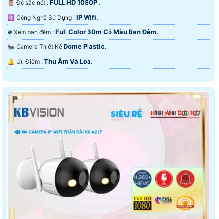
FULL HD 1080P .
🦉 Độ sắc nét :
IP Wifi.
⚛️ Công Nghệ Sử Dụng :
Full Color 30m Có Màu Ban Ðêm.
❃ Xem ban đêm :
Dome Plastic.
🐜 Camera Thiết Kế
Thu Âm Và Loa.
️🔔 Ưu Điểm :