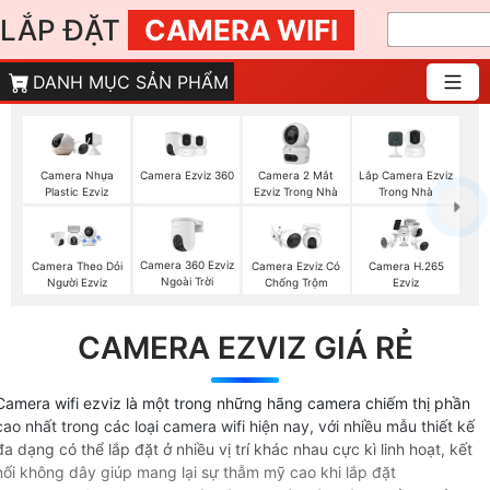
LẮP ĐẶT
CAMERA WIFI
DANH MỤC SẢN PHẨM
Camera Ezviz 360
Camera 2 Mắt
Lắp Camera Ezviz
Camera Nhựa
Ezviz Trong Nhà
Trong Nhà
Plastic Ezviz
Camera 360 Ezviz
Camera Theo Dỏi
Camera Ezviz Có
Camera H.265
Ngoài Trời
Người Ezviz
Chống Trộm
Ezviz
CAMERA EZVIZ GIÁ RẺ
Camera wifi ezviz là một trong những hãng camera chiếm thị phần
cao nhất trong các loại camera wifi hiện nay, với nhiều mẫu thiết kế
đa dạng có thể lắp đặt ở nhiều vị trí khác nhau cực kì linh hoạt, kết
nối không dây giúp mang lại sự thẫm mỹ cao khi lắp đặt