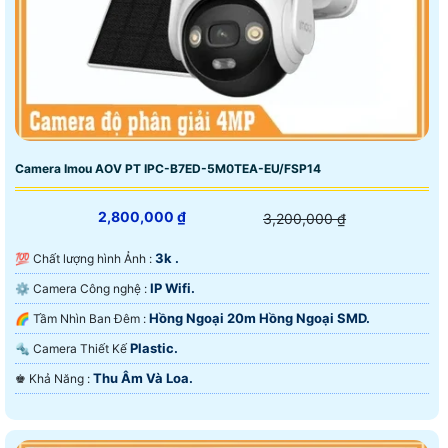
Camera Imou AOV PT IPC-B7ED-5M0TEA-EU/FSP14
2,800,000 ₫
3,200,000 ₫
3k .
💯 Chất lượng hình Ảnh :
IP Wifi.
⚙ Camera Công nghệ :
Hồng Ngoại 20m Hồng Ngoại SMD.
🌈 Tầm Nhìn Ban Đêm :
Plastic.
🔩 Camera Thiết Kế
Thu Âm Và Loa.
️♚ Khả Năng :