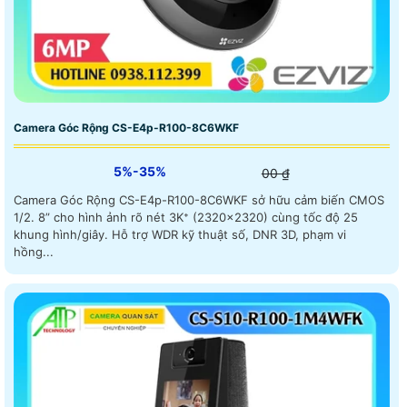
Camera Góc Rộng CS-E4p-R100-8C6WKF
5%-35%
00 ₫
Camera Góc Rộng CS-E4p-R100-8C6WKF sở hữu cảm biến CMOS
1/2. 8” cho hình ảnh rõ nét 3K⁺ (2320×2320) cùng tốc độ 25
khung hình/giây. Hỗ trợ WDR kỹ thuật số, DNR 3D, phạm vi
hồng...