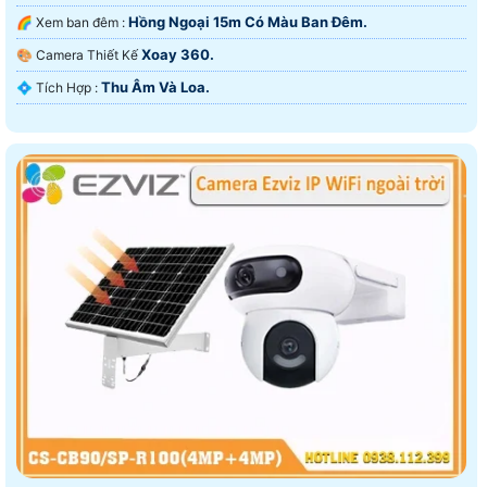
Hồng Ngoại 15m Có Màu Ban Ðêm.
🌈 Xem ban đêm :
Xoay 360.
🎨 Camera Thiết Kế
Thu Âm Và Loa.
️💠 Tích Hợp :