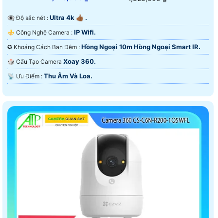
Ultra 4k 👍🏾 .
👁️‍🗨 Độ sắc nét :
IP Wifi.
⚜️ Công Nghệ Camera :
Hồng Ngoại 10m Hồng Ngoại Smart IR.
✪ Khoảng Cách Ban Đêm :
Xoay 360.
🎲 Cấu Tạo Camera
Thu Âm Và Loa.
️📡 Ưu Điểm :