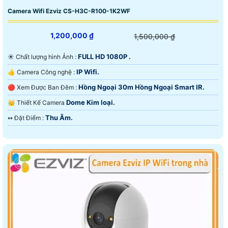
Camera Wifi Ezviz CS-H3C-R100-1K2WF
1,200,000 ₫
1,500,000 ₫
FULL HD 1080P .
☀️ Chất lượng hình Ảnh :
IP Wifi.
👍 Camera Công nghệ :
Hồng Ngoại 30m Hồng Ngoại Smart IR.
🔴 Xem Được Ban Đêm :
Dome Kim loại.
👑 Thiết Kế Camera
Thu Âm.
️↭ Đặt Điểm :