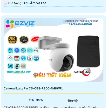
Thu Âm Và Loa.
️💮 Khả Năng :
Camera Ezviz Pin CS-CB8-R200-1M8WFL
5%-35%
liên hệ
CS-CB8-R200-1M8WFL là dòng camera sử dụng pin và tấm pin