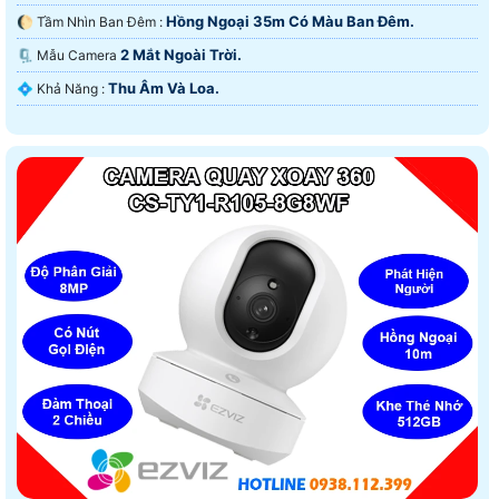
Hồng Ngoại 35m Có Màu Ban Ðêm.
🌔 Tầm Nhìn Ban Đêm :
2 Mắt Ngoài Trời.
🗜️ Mẫu Camera
Thu Âm Và Loa.
️💠 Khả Năng :