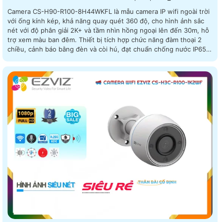
Camera CS-H90-R100-8H44WKFL là mẫu camera IP wifi ngoài trời
với ống kính kép, khả năng quay quét 360 độ, cho hình ảnh sắc
nét với độ phân giải 2K+ và tầm nhìn hồng ngoại lên đến 30m, hỗ
trợ xem màu ban đêm. Thiết bị tích hợp chức năng đàm thoại 2
chiều, cảnh báo bằng đèn và còi hú, đạt chuẩn chống nước IP65,
giúp hoạt động bền bỉ dưới mọi điều kiện thời tiết Camera an ninh
CS-H90-R100-8H44WKFL là camera đa năng kết hợp cảnh báo
ngay lập tức và thông báo qua phần mềm trên điện thoại