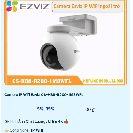
Camera IP Wifi Ezviz CS-HB8-R200-1M8WFL
5%-35%
00 ₫
Ultra 4k 👍🏾 .
👁️‍🗨 Hình Ành Chất Lượng :
IP Wifi.
⚜️ Công Nghệ :