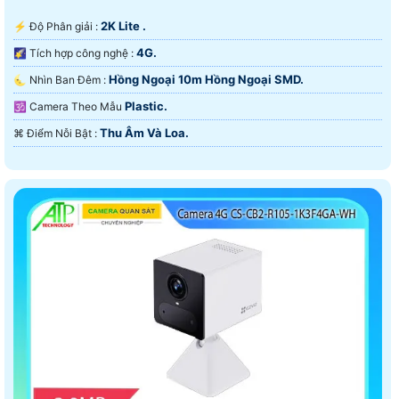
2K Lite .
️⚡ Độ Phân giải :
4G.
🌠 Tích hợp công nghệ :
Hồng Ngoại 10m Hồng Ngoại SMD.
🌜 Nhìn Ban Đêm :
Plastic.
🕉️ Camera Theo Mẫu
Thu Âm Và Loa.
️⌘ Điểm Nỗi Bật :