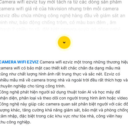
Camera wifi ezviz tuy mới tách ra từ các dòng sản phảm
camera wifi giá rẻ của hikvision nhưng trên mỗi camera
ezviz đều chứa những công nghệ hàng đầu về giám sát an
ninh như, báo động chống trộm, có màu ban đêm , âm
thanh 2 chiều to rõ, đặt biệt camera ezviz có công nghệ
bảo mật 2 lợp tuyệt đối an toàn.
Hikvision là thương hiệu số 1 thế giới về camera an ninh thì
các dòng camera wifi ezviz cũng xứng danh là số 1 toàn
cầu về camera wifi giá rẻ chất lượng phù hợp với những
CAMERA WIFI EZVIZ
Camera wifi ezviz một trong những thương hiệ
công trình dân dụng.
camera wifi có bảo mật cao thiết kết chắc chắn đa dạng mẫu mà
cũng như chất lượng hình ảnh rất trung thực và sắc nét. Ezviz có
Hiện nay hầu hết các cửa hàng gia đình bạn có thể thấy
nhiều mẫu mã về camera trong nhà và ngoài trời đều rất thích hợp và
60% đều sử dụng camera wifi ezviz trên tổng số các
chuyên nghiệp cho từng công trinh.
Công nghệ phát hiện người sử dụng thuật toán AI và học máy để
camera được lắp đặt tại thị trường Việt Nam điều này
nhận diện, phân loại và theo dõi con người trong hình ảnh hoặc video
chứng minh rằng chất lượng sản phẩm camera ezviz rất
Công nghệ này giúp các camera quan sát phân biệt người với các đố
được người Việt tin Dùng
tượng khác, tăng cường khả năng giám sát, bảo mật và phòng chốn
xâm nhập, đặc biệt trong các khu vực như tòa nhà, công viên hay
GIÁ CAMERA WIFI EZVIZ
khu công nghiệp.