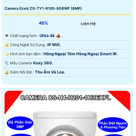
Camera Ezviz CS-TY1-R105-8G8WF (8MP)
45%
Liên Hệ
Ultra 4k 👍🏾 .
👁 Chất lượng hình :
IP Wifi.
👍 Công Nghệ Sử Dụng :
Hồng Ngoại 10m Hồng Ngoại Smart IR.
🌛 Hình ảnh ban đêm :
Xoay 360.
🗜️ Mẫu Camera
Thu Âm Và Loa.
️🔔 Điểm Nỗi Bật :