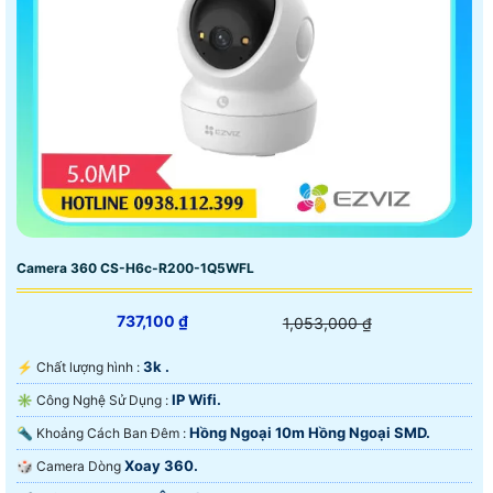
Camera 360 CS-H6c-R200-1Q5WFL
737,100 ₫
1,053,000 ₫
3k .
️⚡ Chất lượng hình :
IP Wifi.
✳️ Công Nghệ Sử Dụng :
Hồng Ngoại 10m Hồng Ngoại SMD.
🔦 Khoảng Cách Ban Đêm :
Xoay 360.
🎲 Camera Dòng