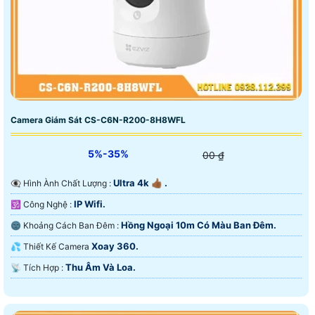
Camera Giám Sát CS-C6N-R200-8H8WFL
5%-35%
00 ₫
Ultra 4k 👍🏾 .
👁️‍🗨 Hình Ành Chất Lượng :
IP Wifi.
🕉️ Công Nghệ :
Hồng Ngoại 10m Có Màu Ban Ðêm.
🌚 Khoảng Cách Ban Đêm :
Xoay 360.
💦 Thiết Kế Camera
Thu Âm Và Loa.
️📡 Tích Hợp :