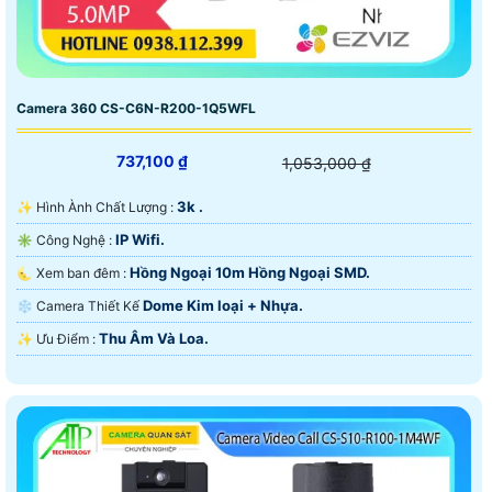
Camera 360 CS-C6N-R200-1Q5WFL
737,100 ₫
1,053,000 ₫
3k .
✨ Hình Ành Chất Lượng :
IP Wifi.
✳️ Công Nghệ :
Hồng Ngoại 10m Hồng Ngoại SMD.
🌜 Xem ban đêm :
Dome Kim loại + Nhựa.
❄ Camera Thiết Kế
Thu Âm Và Loa.
️✨ Ưu Điểm :