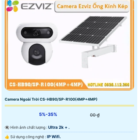
Camera Ngoài Trời CS-HB90/SP-R100(4MP+4MP)
5%-35%
00 ₫
Ultra 2k + .
👁️‍🗨 Hình ảnh chất lượng :
IP Wifi.
👍 Sử dụng công nghệ :