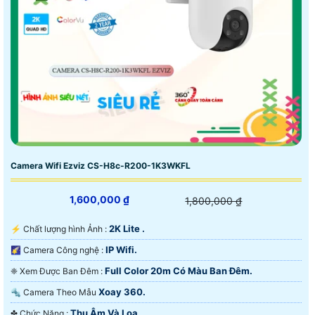
Camera Wifi Ezviz CS-H8c-R200-1K3WKFL
1,600,000 ₫
1,800,000 ₫
2K Lite .
️⚡ Chất lượng hình Ảnh :
IP Wifi.
🌠 Camera Công nghệ :
Full Color 20m Có Màu Ban Ðêm.
❈ Xem Được Ban Đêm :
Xoay 360.
🔩 Camera Theo Mẫu
Thu Âm Và Loa.
️✤ Chức Năng :