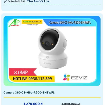
Thu Âm Và Loa.
️✔️ Điểm Nỗi Bật :
Camera 360 CS-H6c-R200-8H8WFL
1,279,600 ₫
1,828,000 ₫