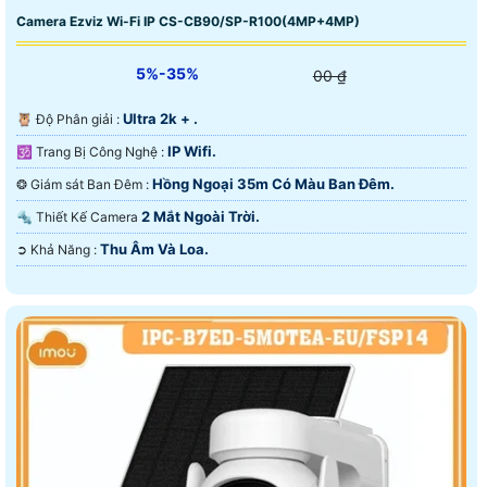
Camera Ezviz Wi-Fi IP CS-CB90/SP-R100(4MP+4MP)
5%-35%
00 ₫
Ultra 2k + .
🦉 Độ Phân giải :
IP Wifi.
🕉️ Trang Bị Công Nghệ :
Hồng Ngoại 35m Có Màu Ban Ðêm.
❂ Giám sát Ban Đêm :
2 Mắt Ngoài Trời.
🔩 Thiết Kế Camera
Thu Âm Và Loa.
️➲ Khả Năng :