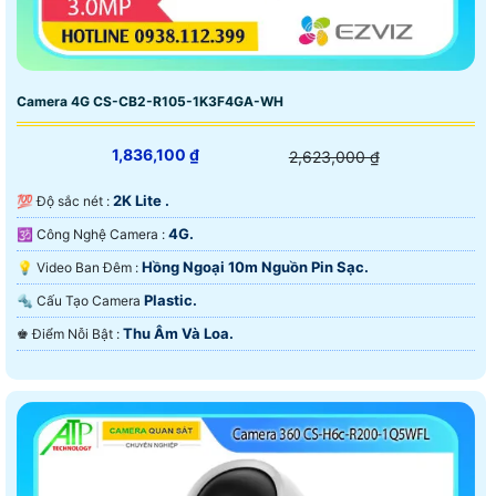
Camera 4G CS-CB2-R105-1K3F4GA-WH
1,836,100 ₫
2,623,000 ₫
2K Lite .
💯 Độ sắc nét :
4G.
🕉️ Công Nghệ Camera :
Hồng Ngoại 10m Nguồn Pin Sạc.
💡 Video Ban Đêm :
Plastic.
🔩 Cấu Tạo Camera
Thu Âm Và Loa.
️♚ Điểm Nỗi Bật :