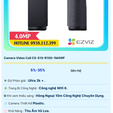
Camera Video Call CS-S10-R100-1M4WF
5%-35%
liên hệ
Ultra 2k + .
☀️ Độ Phân giải :
Công nghệ Wifi 6.
✳️ Trang Bị Công Nghệ :
Hồng Ngoại 10m Công Nghệ Chuyên Dụng.
✪ Khi xem thiếu sáng :
Plastic.
❄ Camera Thiết Kế
Thu Âm Và Loa.
️💮 Khả Năng :