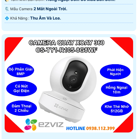
2 Mắt Ngoài Trời.
🗜️ Mẫu Camera
Thu Âm Và Loa.
️💠 Khả Năng :