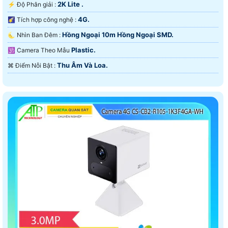
2K Lite .
️⚡ Độ Phân giải :
4G.
🌠 Tích hợp công nghệ :
Hồng Ngoại 10m Hồng Ngoại SMD.
🌜 Nhìn Ban Đêm :
Plastic.
🕉️ Camera Theo Mẫu
Thu Âm Và Loa.
️⌘ Điểm Nỗi Bật :