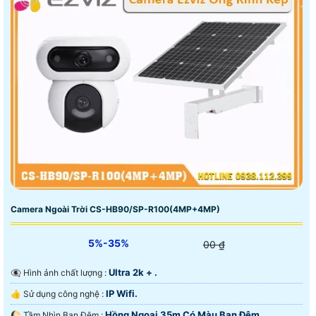
Camera Ngoài Trời CS-HB90/SP-R100(4MP+4MP)
5%-35%
00 ₫
Ultra 2k + .
👁️‍🗨 Hình ảnh chất lượng :
IP Wifi.
👍 Sử dụng công nghệ :
Hồng Ngoại 35m Có Màu Ban Ðêm.
🌔 Tầm Nhìn Ban Đêm :