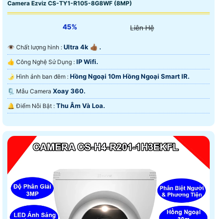
Camera Ezviz CS-TY1-R105-8G8WF (8MP)
45%
Liên Hệ
Ultra 4k 👍🏾 .
👁 Chất lượng hình :
IP Wifi.
👍 Công Nghệ Sử Dụng :
Hồng Ngoại 10m Hồng Ngoại Smart IR.
🌛 Hình ảnh ban đêm :
Xoay 360.
🗜️ Mẫu Camera
Thu Âm Và Loa.
️🔔 Điểm Nỗi Bật :