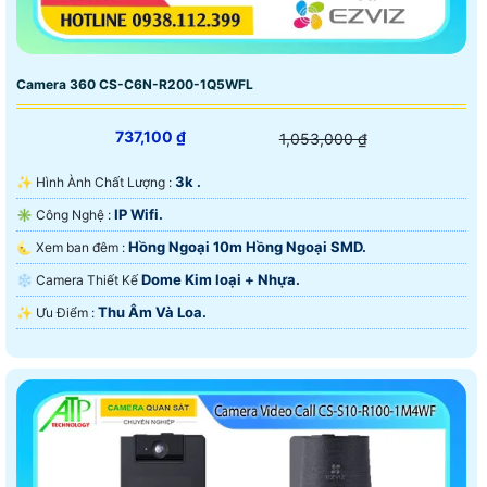
Camera 360 CS-C6N-R200-1Q5WFL
737,100 ₫
1,053,000 ₫
3k .
✨ Hình Ành Chất Lượng :
IP Wifi.
✳️ Công Nghệ :
Hồng Ngoại 10m Hồng Ngoại SMD.
🌜 Xem ban đêm :
Dome Kim loại + Nhựa.
❄ Camera Thiết Kế
Thu Âm Và Loa.
️✨ Ưu Điểm :