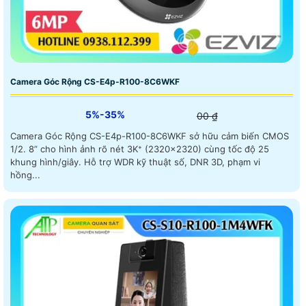
Camera Góc Rộng CS-E4p-R100-8C6WKF
5%-35%
00 ₫
Camera Góc Rộng CS-E4p-R100-8C6WKF sở hữu cảm biến CMOS
1/2. 8” cho hình ảnh rõ nét 3K⁺ (2320×2320) cùng tốc độ 25
khung hình/giây. Hỗ trợ WDR kỹ thuật số, DNR 3D, phạm vi
hồng...