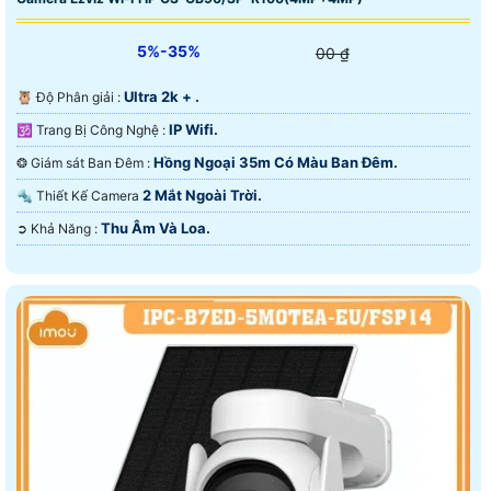
5%-35%
00 ₫
Ultra 2k + .
🦉 Độ Phân giải :
IP Wifi.
🕉️ Trang Bị Công Nghệ :
Hồng Ngoại 35m Có Màu Ban Ðêm.
❂ Giám sát Ban Đêm :
2 Mắt Ngoài Trời.
🔩 Thiết Kế Camera
Thu Âm Và Loa.
️➲ Khả Năng :