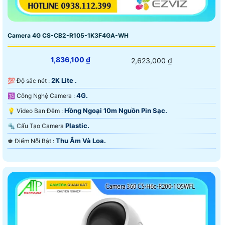
Camera 4G CS-CB2-R105-1K3F4GA-WH
1,836,100 ₫
2,623,000 ₫
2K Lite .
💯 Độ sắc nét :
4G.
🕉️ Công Nghệ Camera :
Hồng Ngoại 10m Nguồn Pin Sạc.
💡 Video Ban Đêm :
Plastic.
🔩 Cấu Tạo Camera
Thu Âm Và Loa.
️♚ Điểm Nỗi Bật :