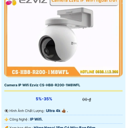
Camera IP Wifi Ezviz CS-HB8-R200-1M8WFL
5%-35%
00 ₫
Ultra 4k 👍🏾 .
👁️‍🗨 Hình Ành Chất Lượng :
IP Wifi.
⚜️ Công Nghệ :
Hồng Ngoại 15m Có Màu Ban Ðêm.
🌈 Xem ban đêm :