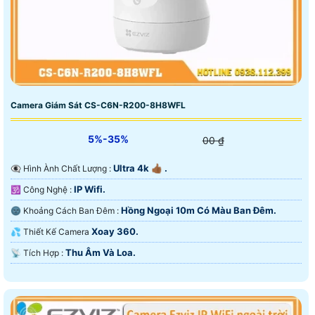
Camera Giám Sát CS-C6N-R200-8H8WFL
5%-35%
00 ₫
Ultra 4k 👍🏾 .
👁️‍🗨 Hình Ành Chất Lượng :
IP Wifi.
🕉️ Công Nghệ :
Hồng Ngoại 10m Có Màu Ban Ðêm.
🌚 Khoảng Cách Ban Đêm :
Xoay 360.
💦 Thiết Kế Camera
Thu Âm Và Loa.
️📡 Tích Hợp :