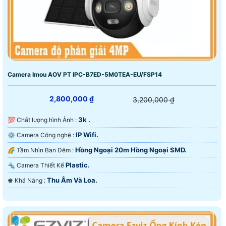
Camera Imou AOV PT IPC-B7ED-5M0TEA-EU/FSP14
2,800,000 ₫
3,200,000 ₫
3k .
💯 Chất lượng hình Ảnh :
IP Wifi.
⚙ Camera Công nghệ :
Hồng Ngoại 20m Hồng Ngoại SMD.
🌈 Tầm Nhìn Ban Đêm :
Plastic.
🔩 Camera Thiết Kế
Thu Âm Và Loa.
️♚ Khả Năng :