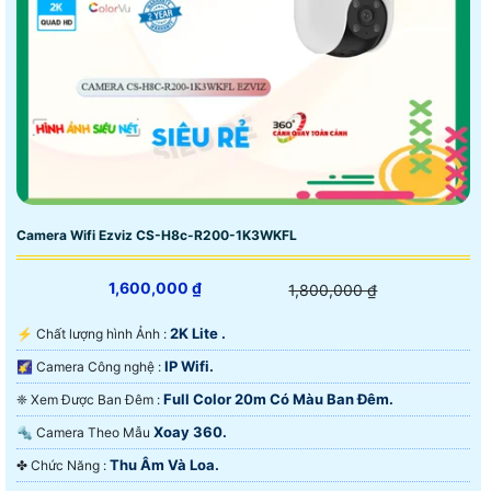
Camera Wifi Ezviz CS-H8c-R200-1K3WKFL
1,600,000 ₫
1,800,000 ₫
2K Lite .
️⚡ Chất lượng hình Ảnh :
IP Wifi.
🌠 Camera Công nghệ :
Full Color 20m Có Màu Ban Ðêm.
❈ Xem Được Ban Đêm :
Xoay 360.
🔩 Camera Theo Mẫu
Thu Âm Và Loa.
️✤ Chức Năng :