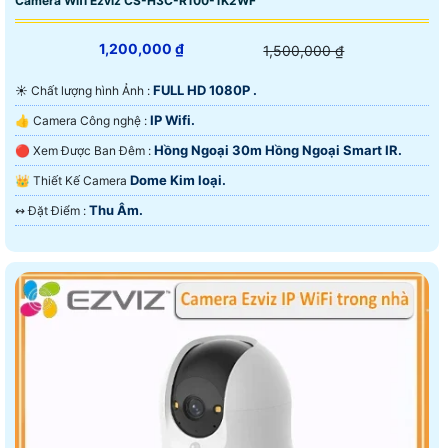
Camera Wifi Ezviz CS-H3C-R100-1K2WF
1,200,000 ₫
1,500,000 ₫
FULL HD 1080P .
☀️ Chất lượng hình Ảnh :
IP Wifi.
👍 Camera Công nghệ :
Hồng Ngoại 30m Hồng Ngoại Smart IR.
🔴 Xem Được Ban Đêm :
Dome Kim loại.
👑 Thiết Kế Camera
Thu Âm.
️↭ Đặt Điểm :