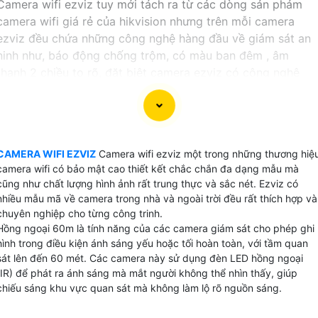
Camera wifi ezviz tuy mới tách ra từ các dòng sản phảm
camera wifi giá rẻ của hikvision nhưng trên mỗi camera
ezviz đều chứa những công nghệ hàng đầu về giám sát an
ninh như, báo động chống trộm, có màu ban đêm , âm
thanh 2 chiều to rõ, đặt biệt camera ezviz có công nghệ
bảo mật 2 lợp tuyệt đối an toàn.
Hikvision là thương hiệu số 1 thế giới về camera an ninh thì
các dòng camera wifi ezviz cũng xứng danh là số 1 toàn
cầu về camera wifi giá rẻ chất lượng phù hợp với những
CAMERA WIFI EZVIZ
Camera wifi ezviz một trong những thương hiệ
công trình dân dụng.
camera wifi có bảo mật cao thiết kết chắc chắn đa dạng mẫu mà
cũng như chất lượng hình ảnh rất trung thực và sắc nét. Ezviz có
Hiện nay hầu hết các cửa hàng gia đình bạn có thể thấy
nhiều mẫu mã về camera trong nhà và ngoài trời đều rất thích hợp và
60% đều sử dụng camera wifi ezviz trên tổng số các
chuyên nghiệp cho từng công trinh.
Hồng ngoại 60m là tính năng của các camera giám sát cho phép ghi
camera được lắp đặt tại thị trường Việt Nam điều này
hình trong điều kiện ánh sáng yếu hoặc tối hoàn toàn, với tầm quan
chứng minh rằng chất lượng sản phẩm camera ezviz rất
sát lên đến 60 mét. Các camera này sử dụng đèn LED hồng ngoại
được người Việt tin Dùng
(IR) để phát ra ánh sáng mà mắt người không thể nhìn thấy, giúp
chiếu sáng khu vực quan sát mà không làm lộ rõ nguồn sáng.
GIÁ CAMERA WIFI EZVIZ