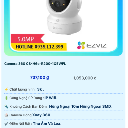
Camera 360 CS-H6c-R200-1Q5WFL
737,100 ₫
1,053,000 ₫
3k .
️⚡ Chất lượng hình :
IP Wifi.
✳️ Công Nghệ Sử Dụng :
Hồng Ngoại 10m Hồng Ngoại SMD.
🔦 Khoảng Cách Ban Đêm :
Xoay 360.
🎲 Camera Dòng
Thu Âm Và Loa.
️✔️ Điểm Nỗi Bật :