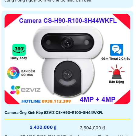
cùng hồng ngoại 30m và chế độ màu ban đêm
Camera Ống Kính Kép EZVIZ CS-H90-R100-8H44WKFL
2,400,000 ₫
2,604,000 ₫