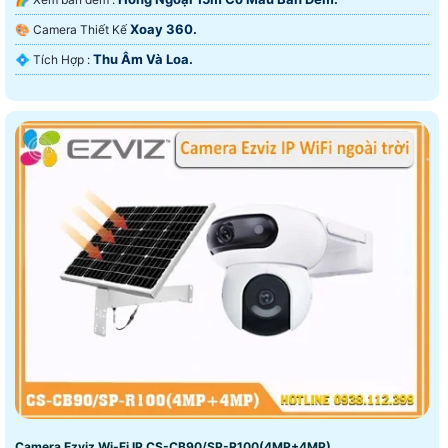
Xoay 360.
🎨 Camera Thiết Kế
Thu Âm Và Loa.
️💠 Tích Hợp :
Camera Ezviz Wi-Fi IP CS-CB90/SP-R100(4MP+4MP)