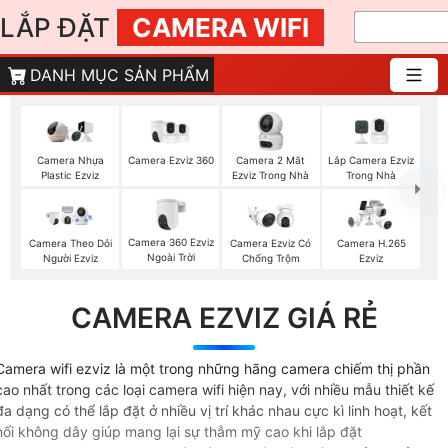
LẮP ĐẶT
CAMERA WIFI
DANH MỤC SẢN PHẨM
Camera Ezviz 360
Camera 2 Mắt
Lắp Camera Ezviz
Camera Nhựa
Ezviz Trong Nhà
Trong Nhà
Plastic Ezviz
Camera 360 Ezviz
Camera Theo Dỏi
Camera Ezviz Có
Camera H.265
Ngoài Trời
Người Ezviz
Chống Trộm
Ezviz
CAMERA EZVIZ GIÁ RẺ
Camera wifi ezviz là một trong những hãng camera chiếm thị phần
cao nhất trong các loại camera wifi hiện nay, với nhiều mẫu thiết kế
đa dạng có thể lắp đặt ở nhiều vị trí khác nhau cực kì linh hoạt, kết
nối không dây giúp mang lại sự thẫm mỹ cao khi lắp đặt