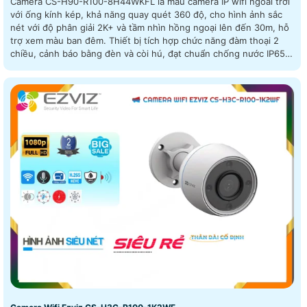
Camera CS-H90-R100-8H44WKFL là mẫu camera IP wifi ngoài trời
với ống kính kép, khả năng quay quét 360 độ, cho hình ảnh sắc
nét với độ phân giải 2K+ và tầm nhìn hồng ngoại lên đến 30m, hỗ
trợ xem màu ban đêm. Thiết bị tích hợp chức năng đàm thoại 2
chiều, cảnh báo bằng đèn và còi hú, đạt chuẩn chống nước IP65,
giúp hoạt động bền bỉ dưới mọi điều kiện thời tiết Camera an ninh
CS-H90-R100-8H44WKFL là camera đa năng kết hợp cảnh báo
ngay lập tức và thông báo qua phần mềm trên điện thoại