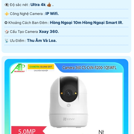
Ultra 4k 👍🏾 .
👁️‍🗨 Độ sắc nét :
IP Wifi.
⚜️ Công Nghệ Camera :
Hồng Ngoại 10m Hồng Ngoại Smart IR.
✪ Khoảng Cách Ban Đêm :
Xoay 360.
🎲 Cấu Tạo Camera
Thu Âm Và Loa.
️📡 Ưu Điểm :