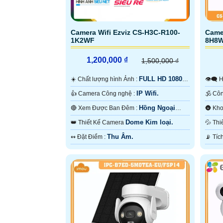
Camera Wifi Ezviz CS-H3C-R100-
Came
1K2WF
8H8
1,200,000 ₫
1,500,000 ₫
FULL HD 1080P
☀️ Chất lượng hình Ảnh :

.
IP Wifi.
👍 Camera Công nghệ :
Hồng Ngoại
🔴 Xem Được Ban Đêm :
30m Hồng Ngoại Smart IR.
10m 
Dome Kim loại.
👑 Thiết Kế Camera
💦 
Thu Âm.
️↭ Đặt Điểm :