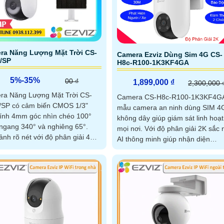
ra Năng Lượng Mặt Trời CS-
Camera Ezviz Dùng Sim 4G CS-
/SP
H8c-R100-1K3KF4GA
5%-35%
00 ₫
1,899,000 ₫
2,300,000 
ra Năng Lượng Mặt Trời CS-
Camera CS-H8c-R100-1K3KF4GA
/SP có cảm biến CMOS 1/3"
mẫu camera an ninh dùng SIM 4
ính 4mm góc nhìn chéo 100°
không dây giúp giám sát linh hoạt
ngang 340° và nghiêng 65°.
mọi nơi. Với độ phân giải 2K sắc nét,
ảnh rõ nét với độ phân giải 4MP
AI thông minh giúp nhận diện
hìn ban đêm 15m pin
người/xe chính xác, cùng hồng n
0mAh sạc bằng năng lượng mặt
30m và chế độ màu ban đêm
và khả năng chống chịu thời tiết
ỉ nhờ IP65