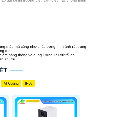
lắp đặt tại thị trường Việt Nam điều này chứng minh
au và thiết kế chức năng khác nhau để khách hàng
dạng mẫu mà cũng như chất lượng hình ảnh rất trung
ng trinh.
giảm băng thông và dung lượng lưu trữ tối đa.
 chiều với chất lượng âm thanh trung thực
n lưu trữ.
ỗ trợ đàm thoại 2 chiều với chất lượng
ÉT
êm 15m,Nháy đèn khi phát hiện chuyển động
AI Coding
IP66
 Tự động theo dõi + zoom khi phát hiện
u công nghệ cảnh báo cao cấp hạn chế tối đa báo
g ứng với độ phân giải FULL HD 1080P đến 4.MP