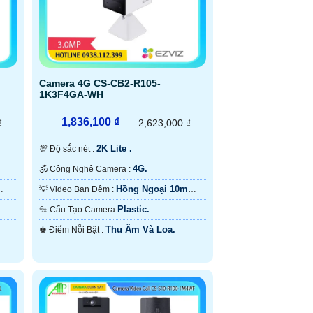
Camera 4G CS-CB2-R105-
1K3F4GA-WH
1,836,100 ₫
₫
2,623,000 ₫
2K Lite .
💯 Độ sắc nét :
4G.
🕉️ Công Nghệ Camera :
Hồng Ngoại 10m
💡 Video Ban Đêm :
Nguồn Pin Sạc.
Plastic.
🔩 Cấu Tạo Camera
Thu Âm Và Loa.
️♚ Điểm Nỗi Bật :