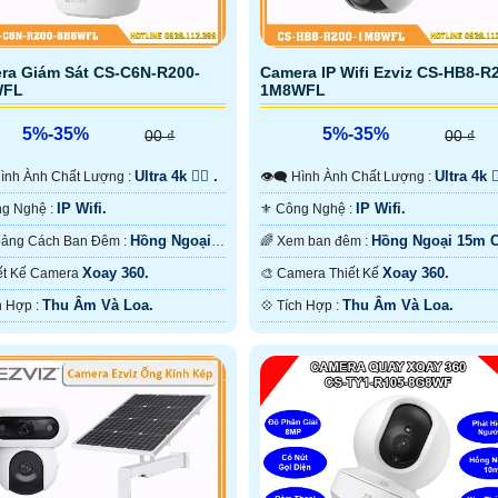
ra Giám Sát CS-C6N-R200-
Camera IP Wifi Ezviz CS-HB8-R
WFL
1M8WFL
5%-35%
5%-35%
00 ₫
00 ₫
Ultra 4k 👍🏾 .
Ultra 4k 👍
️‍🗨 Hình Ành Chất Lượng :
👁️‍🗨 Hình Ành Chất Lượng :
IP Wifi.
IP Wifi.
🕉️ Công Nghệ :
⚜️ Công Nghệ :
Hồng Ngoại
Hồng Ngoại 15m 
🌚 Khoảng Cách Ban Đêm :
🌈 Xem ban đêm :
Có Màu Ban Ðêm.
Màu Ban Ðêm.
Xoay 360.
Xoay 360.
Thiết Kế Camera
🎨 Camera Thiết Kế
Thu Âm Và Loa.
Thu Âm Và Loa.
️📡 Tích Hợp :
️💠 Tích Hợp :