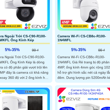
ra Ngoài Trời CS-C90-R100-
Camera Wi-Fi CS-CB8c-R100-
WKFL Ống Kính Kép
1N4WFL
5%-35%
5%-35%
00 ₫
00 ₫
ra Ngoài Trời CS-C90-R100-
Camera Wi-Fi CS-CB8c-R100-
WKFL Ống Kính Kép là dòng
1N4WFL Giá Rẻ trang bị độ phân 
a có độ phân giải vượt trội lên
4MP, ống kính 4mm góc rộng 102
MP đây là camera có khả năng
hỗ trợ ghi hình sắc nét cả ngày lẫ
xoay 360 độ với 2 ống kính hổ
đêm. Dung lượng pin 5200mAh kết
m sát hiệu quả hơn. Tầm nhìn
hợp khả năng sạc qua tấm năng
ngoại ban đêm 30m kết hợp
lượng mặt trời giúp hoạt động ổn
oa phát hiện người-xe bằng AI
định ngoài trời, tầm quan sát từ 
khả năng giám sát
đến 20m