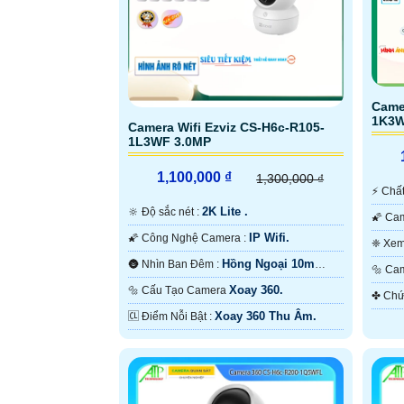
'
Came
1K3
Camera Wifi Ezviz CS-H6c-R105-
1L3WF 3.0MP
1,100,000 ₫
1,300,000 ₫
️⚡ C
2K Lite .
🔆 Độ sắc nét :
IP Wifi.
🌠 Công Nghệ Camera :
Có M
Hồng Ngoại 10m
🌚 Nhìn Ban Đêm :
🔩 
Hồng Ngoại Smart IR.
Xoay 360.
🔩 Cấu Tạo Camera
Xoay 360 Thu Âm.
️🆑 Điểm Nỗi Bật :