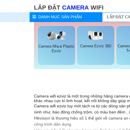
LẮP ĐẶT
CAMERA
WIFI
DANH MỤC
SẢN PHẨM
LẮP ĐẶT C
Camera Ezviz 360
Camera
Camera Nhựa Plastic
T
Ezviz
Camera wifi ezviz là một trong những hãng camera chi
khác nhau cực kì linh hoạt, kết nối không dây giúp 
Camera wifi ezviz tuy mới tách ra từ các dòng sản
ninh như, báo động chống trộm, có màu ban đêm , âm
Hikvision là thương hiệu số 1 thế giới về camera an
công trình dân dụng.