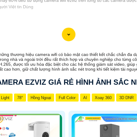
thấy 60% đều sử dụng camera wifi ezviz trên tổng số các camera được 
ười Việt tin Dùng
 wifi thông dụng của người dùng, sản phẩm có nhiều phân khúc khác nh
h
GIÁ LẮP VÀ CHỨC NĂNG
hững thương hiệu camera wifi có bảo mật cao thiết kết chắc chắn đa 
rong nhà và ngoài trời đều rất thích hợp và chuyên nghiệp cho từng cô
.265, được tối ưu hóa đặc biệt cho các hệ thống giám sát video, giúp 
750.000 VNĐ
Camera WiFi Ezviz 2MP Hỗ trợ đàm thoại 2
 cao hơn, giữ chất lượng hình ảnh sắc nét trong khi tiết kiệm tài nguyê
690,000 VNĐ
Góc quay ngang 340 độ , góc xoay dọc 55 độ H
MERA EZVIZ GIÁ RẺ HÌNH ẢNH SẮC N
âm thanh trung thực.
750,000 VNĐ
Camera WiFi 2MP - H.265 đèn màu ban đ
 Light
78°
Hồng Ngoại
Full Color
AI
Xoay 360
3D DNR
1.350,000 VNĐ
Camera quay quét WiFi 2K+ 4MP - H.265
người
hất cho giải pháp camera văn phòng, gia đình, cửa hàng ứng dụng nhiề
ình ảnh sắt nét được sản xuất với chất lượng hình ảnh từ 2.0 MP tươn
ông trình khác nhau.