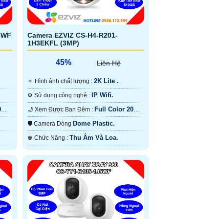
8WF
Camera EZVIZ CS-H4-R201-
1H3EKFL (3MP)
45%
Liên Hệ
2K Lite .
🔅 Hình ảnh chất lượng :
IP Wifi.
⚙ Sử dụng công nghệ :
0m
Full Color 20m
🌙 Xem Được Ban Đêm :
Có Màu Ban Ðêm.
Dome Plastic.
🛡 Camera Dòng
Thu Âm Và Loa.
️♚ Chức Năng :