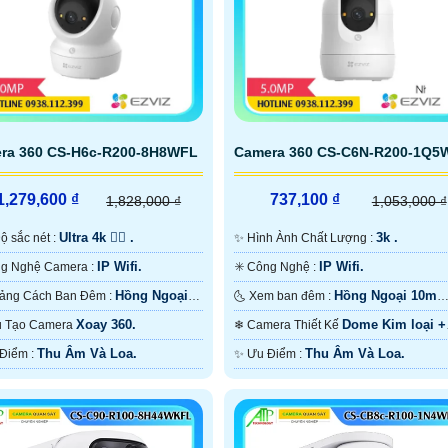
ra 360 CS-H6c-R200-8H8WFL
Camera 360 CS-C6N-R200-1Q5
1,279,600 ₫
737,100 ₫
1,828,000 ₫
1,053,000 ₫
Ultra 4k 👍🏾 .
3k .
️‍🗨 Độ sắc nét :
✨ Hình Ành Chất Lượng :
IP Wifi.
IP Wifi.
⚜️ Công Nghệ Camera :
✳️ Công Nghệ :
Hồng Ngoại
Hồng Ngoại 10m
✪ Khoảng Cách Ban Đêm :
🌜 Xem ban đêm :
ồng Ngoại Smart IR.
Hồng Ngoại SMD.
Xoay 360.
Dome Kim loại +
Cấu Tạo Camera
❄ Camera Thiết Kế
Nhựa.
Thu Âm Và Loa.
Thu Âm Và Loa.
️📡 Ưu Điểm :
️✨ Ưu Điểm :