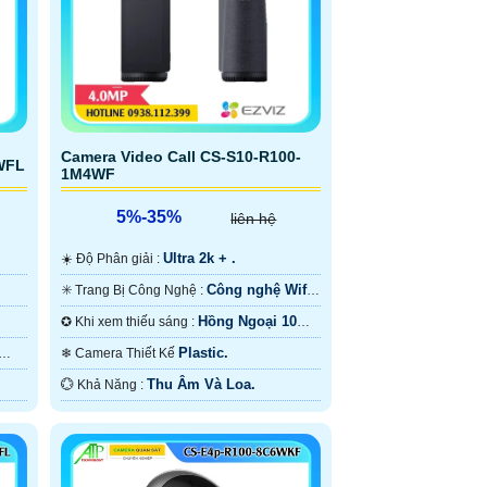
Camera Video Call CS-S10-R100-
WFL
1M4WF
5%-35%
liên hệ
Ultra 2k + .
☀️ Độ Phân giải :
Công nghệ Wifi
✳️ Trang Bị Công Nghệ :
6.
Hồng Ngoại 10m
✪ Khi xem thiếu sáng :
Công Nghệ Chuyên Dụng.
Plastic.
❄ Camera Thiết Kế
Thu Âm Và Loa.
️💮 Khả Năng :