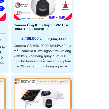
Camera Ống Kính Kép EZVIZ CS-
H90-R100-8H44WKFL
2,400,000 ₫
2,604,000 ₫
₫
Camera CS-H90-R100-8H44WKFL là
 là
mẫu camera IP wifi ngoài trời với ống
G
kính kép, khả năng quay quét 360
 ở
độ, cho hình ảnh sắc nét với độ phân
giải 2K+ và tầm nhìn hồng ngoại lên
đến 30m, hỗ trợ xem màu ban đêm.
goại
Thiết bị tích hợp chức năng đàm
thoại 2 chiều, cảnh báo bằng đèn và
còi hú, đạt chuẩn chống nước IP65,
giúp hoạt động bền bỉ dưới mọi điều
kiện thời tiết Camera an ninh CS-
H90-R100-8H44WKFL là camera đa
năng kết hợp cảnh báo ngay lập tức