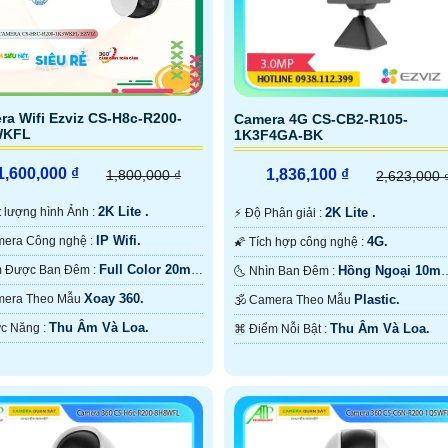
ra Wifi Ezviz CS-H8c-R200-
Camera 4G CS-CB2-R105-
WKFL
1K3F4GA-BK
1,600,000 ₫
1,836,100 ₫
1,800,000 ₫
2,623,000 
2K Lite .
hất lượng hình Ảnh :
2K Lite .
️⚡ Độ Phân giải :
IP Wifi.
🌠 Camera Công nghệ :
4G.
🌠 Tích hợp công nghệ :
Full Color 20m
❈ Xem Được Ban Đêm :
Hồng Ngoại 10m
🌜 Nhìn Ban Đêm :
àu Ban Ðêm.
Hồng Ngoại SMD.
Xoay 360.
Camera Theo Mẫu
Plastic.
🕉️ Camera Theo Mẫu
Thu Âm Và Loa.
️✤ Chức Năng :
Thu Âm Và Loa.
️⌘ Điểm Nỗi Bật :