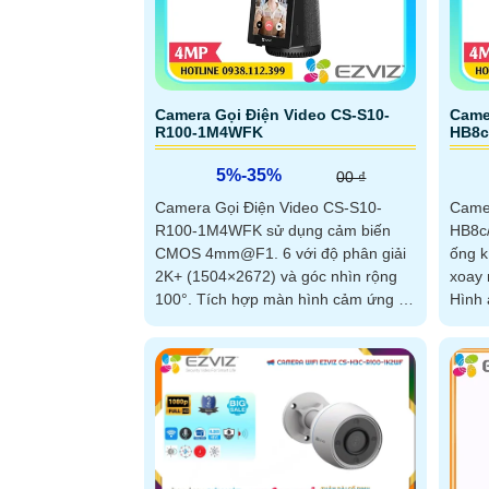
Camera Gọi Điện Video CS-S10-
Came
R100-1M4WFK
HB8c
5%-35%
00 ₫
Camera Gọi Điện Video CS-S10-
Came
R100-1M4WFK sử dụng cảm biến
HB8c
CMOS 4mm@F1. 6 với độ phân giải
ống k
2K+ (1504×2672) và góc nhìn rộng
xoay 
100°. Tích hợp màn hình cảm ứng 4
Hình 
inch, hỗ trợ xoay...
tầm n
1040
trời 
bền b