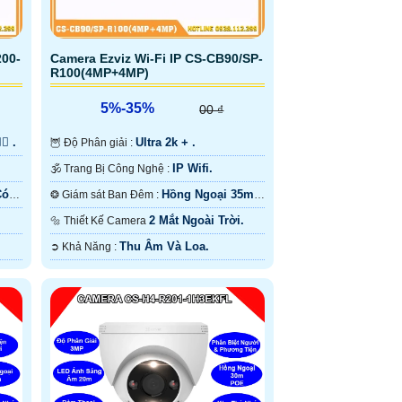
và thông báo qua phần mềm trên
điện thoại
200-
Camera Ezviz Wi-Fi IP CS-CB90/SP-
R100(4MP+4MP)
5%-35%
00 ₫
🏾 .
Ultra 2k + .
🦉 Độ Phân giải :
IP Wifi.
🕉️ Trang Bị Công Nghệ :
Có
Hồng Ngoại 35m
❂ Giám sát Ban Đêm :
Có Màu Ban Ðêm.
2 Mắt Ngoài Trời.
🔩 Thiết Kế Camera
Thu Âm Và Loa.
️➲ Khả Năng :