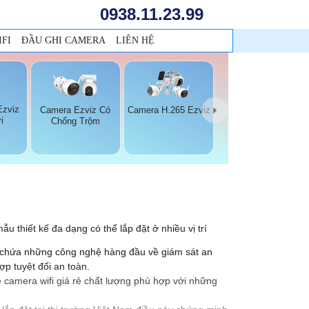
0938.11.23.99
FI
ĐẦU GHI CAMERA
LIÊN HỆ
Ezviz
Camera Ezviz Có
Camera H.265 Ezviz
i
Chống Trộm
u thiết kế đa dạng có thể lắp đặt ở nhiều vị trí
ều chứa những công nghệ hàng đầu về giám sát an
p tuyệt đối an toàn.
ề camera wifi giá rẻ chất lượng phù hợp với những