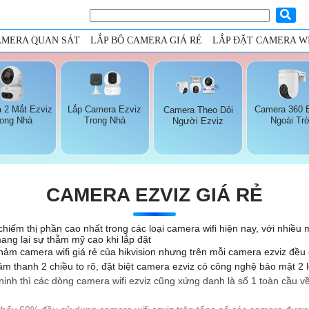
AMERA QUAN SÁT
LẮP BỘ CAMERA GIÁ RẺ
LẮP ĐẶT CAMERA WI
 2 Mắt Ezviz
Lắp Camera Ezviz
Camera 360 
Camera Theo Dỏi
rong Nhà
Trong Nhà
Ngoài Trờ
Người Ezviz
CAMERA EZVIZ GIÁ RẺ
ếm thị phần cao nhất trong các loại camera wifi hiện nay, với nhiều mẫ
mang lại sự thẫm mỹ cao khi lắp đặt
 phảm camera wifi giá rẻ của hikvision nhưng trên mỗi camera ezviz đ
 thanh 2 chiều to rõ, đặt biệt camera ezviz có công nghệ bảo mật 2 lợ
 ninh thì các dòng camera wifi ezviz cũng xứng danh là số 1 toàn cầu v