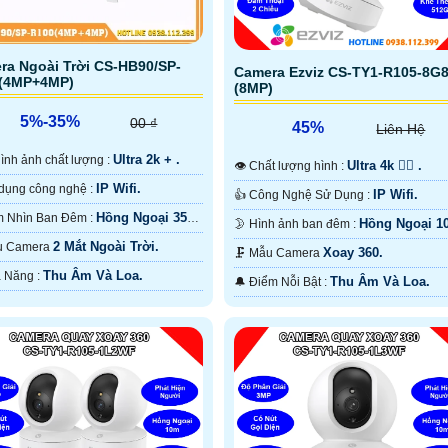
ra Ngoài Trời CS-HB90/SP-
Camera Ezviz CS-TY1-R105-8G
(4MP+4MP)
(8MP)
5%-35%
00 ₫
45%
Liên Hệ
Ultra 2k + .
️‍🗨 Hình ảnh chất lượng :
Ultra 4k 👍🏾 .
👁 Chất lượng hình :
IP Wifi.
👍 Sử dụng công nghệ :
IP Wifi.
👍 Công Nghệ Sử Dụng :
Hồng Ngoại 35m
🌔 Tầm Nhìn Ban Đêm :
Hồng Ngoại 1
🌛 Hình ảnh ban đêm :
àu Ban Ðêm.
Hồng Ngoại Smart IR.
2 Mắt Ngoài Trời.
 Mẫu Camera
Xoay 360.
🗜️ Mẫu Camera
Thu Âm Và Loa.
️💠 Khả Năng :
Thu Âm Và Loa.
️🔔 Điểm Nỗi Bật :