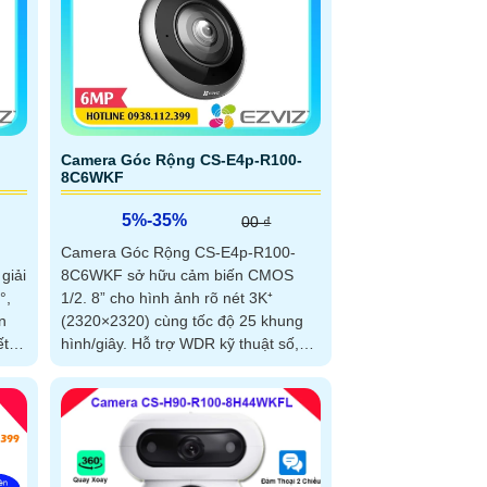
Camera Góc Rộng CS-E4p-R100-
8C6WKF
5%-35%
00 ₫
Camera Góc Rộng CS-E4p-R100-
giải
8C6WKF sở hữu cảm biến CMOS
°,
1/2. 8” cho hình ảnh rõ nét 3K⁺
n
(2320×2320) cùng tốc độ 25 khung
hình/giây. Hỗ trợ WDR kỹ thuật số,
DNR 3D, phạm vi hồng...
15m