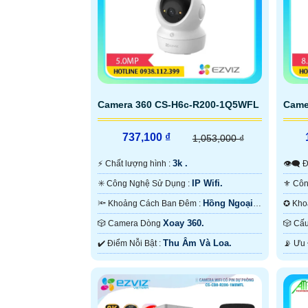
Camera 360 CS-H6c-R200-1Q5WFL
Came
737,100 ₫
1,053,000 ₫
3k .
️⚡ Chất lượng hình :
👁
IP Wifi.
✳️ Công Nghệ Sử Dụng :
Hồng Ngoại
🔦 Khoảng Cách Ban Đêm :
10m Hồng Ngoại SMD.
10m H
Xoay 360.
🎲 Camera Dòng
🎲 
Thu Âm Và Loa.
️✔️ Điểm Nỗi Bật :