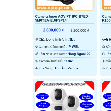
Camera Imou AOV PT IPC-B7ED-
Came
5M0TEA-EU/FSP14
R100
2,800,000 ₫
3,200,000 ₫
3k .
💯 Chất lượng hình Ảnh :

IP Wifi.
⚙ Camera Công nghệ :
Hồng Ngoại 20m
🌈 Tầm Nhìn Ban Đêm :
Hồng Ngoại SMD.
Có M
Plastic.
🔩 Camera Thiết Kế
🗜️
Thu Âm Và Loa.
️♚ Khả Năng :