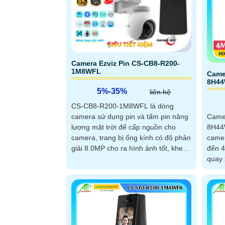
Camera Ezviz Pin CS-CB8-R200-
1M8WFL
Came
8H44
5%-35%
liên hệ
CS-CB8-R200-1M8WFL là dòng
Came
camera sử dụng pin và tấm pin năng
8H44
lượng mặt trời để cấp nguồn cho
camer
camera, trang bị ống kính có độ phân
đến 4
giải 8.0MP cho ra hình ảnh tốt, khe
quay 
cắm thẻ nhớ 512GB, chuẩn chống
trợ giá
nước IP 65
hồng 
mic-l
tăng 