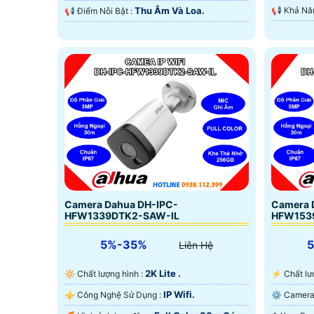
Thu Âm Và Loa.
️📢 Điểm Nỗi Bật :
Camera Dahua DH-IPC-
Camera 
HFW1339DTK2-SAW-IL
HFW153
5%-35%
Liên Hệ
2K Lite .
🔆 Chất lượng hình :
️⚡ Chất 
IP Wifi.
⚜️ Công Nghệ Sử Dụng :