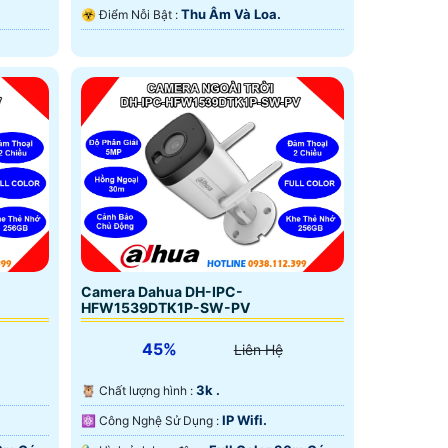
Thu Âm Và Loa.
️☣️ Điểm Nỗi Bật :
Camera Dahua DH-IPC-
HFW1539DTK1P-SW-PV
45%
Liên Hệ
3k .
🦉 Chất lượng hình :
IP Wifi.
⚛️ Công Nghệ Sử Dụng :