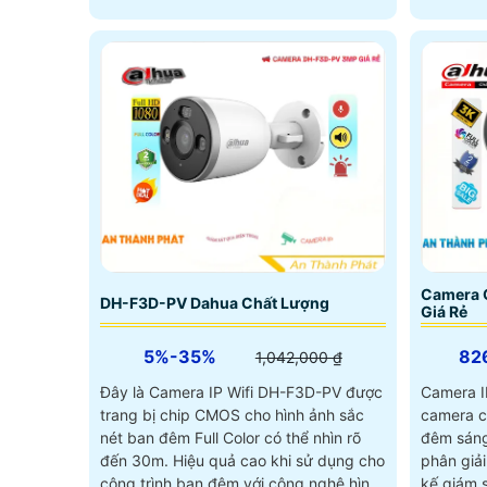
Camera 
DH-F3D-PV Dahua Chất Lượng
Giá Rẻ
5%-35%
82
1,042,000 ₫
Đây là Camera IP Wifi DH-F3D-PV được
Camera I
trang bị chip CMOS cho hình ảnh sắc
camera c
nét ban đêm Full Color có thể nhìn rõ
đêm sáng
đến 30m. Hiệu quả cao khi sử dụng cho
phân giải 5.0 MP. S
công trình ban đêm với công nghệ hình
kế giám s