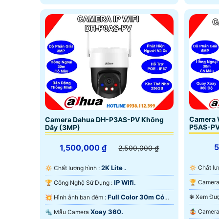
Camera 
Camera Dahua DH-P3AS-PV Không
P5AS-PV
Dây (3MP)
1,500,000 ₫
2,500,000 ₫
2K Lite .
🔅 Chất 
🔅 Chất lượng hình :
IP Wifi.
🏆 Công Nghệ Sử Dụng :
Full Color 30m Có
💥 Hình ảnh ban đêm :
Màu Ban
Màu Ban Ðêm.
Xoay 360.
🤹 Came
🔩 Mẫu Camera