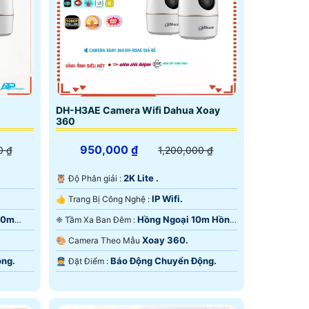
trên thị trường việt nam vì giá chỉ 550.000
DH-H3AE Camera Wifi Dahua Xoay
360
950,000 ₫
0 ₫
1,200,000 ₫
2K Lite .
🦉 Độ Phân giải :
IP Wifi.
👍 Trang Bị Công Nghệ :
10m
Hồng Ngoại 10m Hồng
❈ Tầm Xa Ban Đêm :
Ngoại Smart IR.
Xoay 360.
🎨 Camera Theo Mẫu
ng.
Báo Động Chuyển Động.
️👮 Đặt Điểm :