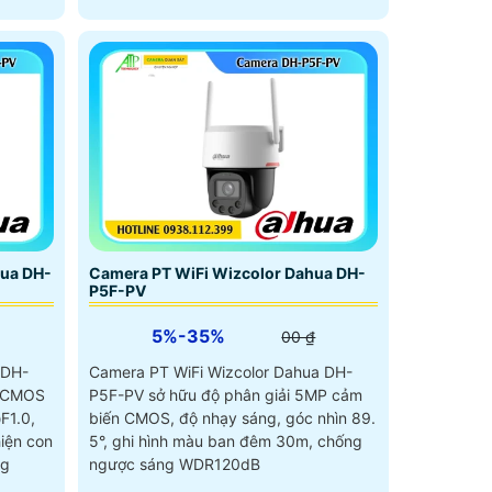
hua DH-
Camera PT WiFi Wizcolor Dahua DH-
P5F-PV
5%-35%
00 ₫
 DH-
Camera PT WiFi Wizcolor Dahua DH-
" CMOS
P5F-PV sở hữu độ phân giải 5MP cảm
F1.0,
biến CMOS, độ nhạy sáng, góc nhìn 89.
hiện con
5°, ghi hình màu ban đêm 30m, chống
ng
ngược sáng WDR120dB