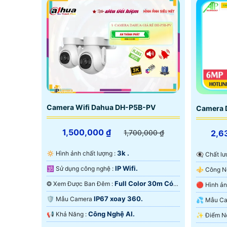
Camera Wifi Dahua DH-P5B-PV
Camera 
1,500,000 ₫
2,6
1,700,000 ₫
3k .
🔅 Hình ảnh chất lượng :
👁️‍🗨 Chấ
IP Wifi.
🕉️ Sử dụng công nghệ :
Full Color 30m Có
❂ Xem Được Ban Đêm :
Màu Ban Ðêm.
Hồng Ngo
IP67 xoay 360.
🛡 Mẫu Camera
💦 Mẫu 
Công Nghệ AI.
️📢 Khả Năng :