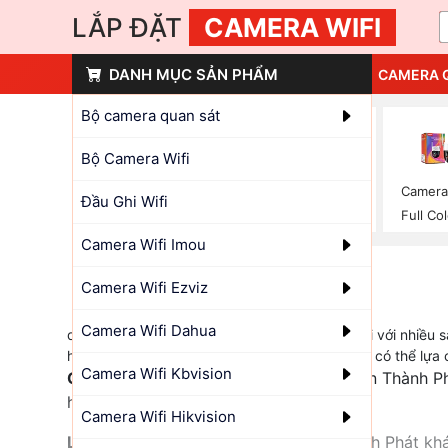
LẮP ĐẶT
CAMERA WIFI
DANH MỤC SẢN PHẨM
CAMERA 
Bộ camera quan sát
Bộ Camera Wifi
Camera H.265
Camera Ai Dahua
Camera
Đầu Ghi Wifi
Dahua
Full Co
Camera Wifi Imou
Camera Wifi Ezviz
Camera Wifi Dahua
dahua vừa tham gia vào thị trường camera wifi với nhiều 
hàng, app dmss dễ dàng sử dụng khách hàng có thể lựa c
Camera Wifi Kbvision
Camera wifi chính hãng
được bán tại An Thành Ph
hàng yêu cầu giấy tờ liên quan.
Camera Wifi Hikvision
Lắp camera wifi chính hãng
tại An Thành Phát kh