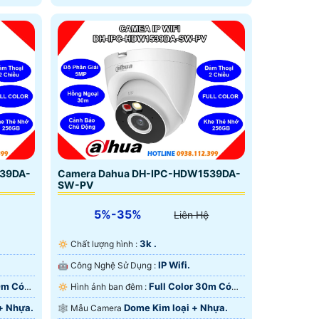
ng
30m. Camera tích hợp micro ghi âm
anh rõ
nhận diện chính xác người và phương
tiện, cùng khe cắm thẻ nhớ lên đến
256GB, đáp ứng tốt nhu cầu lưu trữ dài
hạn bảo vệ không gian sống và làm
việc của bạn
339DA-
Camera Dahua DH-IPC-HDW1539DA-
SW-PV
5%-35%
Liên Hệ
3k .
🔅 Chất lượng hình :
IP Wifi.
🤖️ Công Nghệ Sử Dụng :
0m Có
Full Color 30m Có
🔅 Hình ảnh ban đêm :
Màu Ban Ðêm.
+ Nhựa.
Dome Kim loại + Nhựa.
🕸️ Mẫu Camera