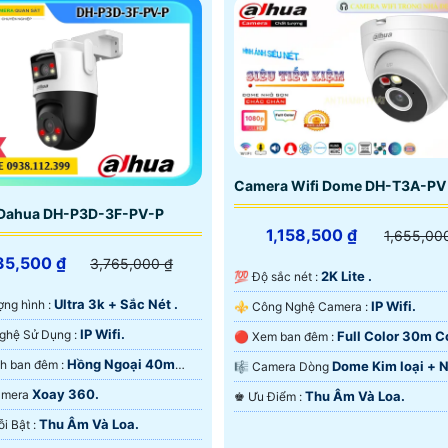
Camera Wifi Dome DH-T3A-PV
Dahua DH-P3D-3F-PV-P
1,158,500 ₫
1,655,00
35,500 ₫
3,765,000 ₫
2K Lite .
💯 Độ sắc nét :
Ultra 3k + Sắc Nét .
t lượng hình :
IP Wifi.
⚜️ Công Nghệ Camera :
IP Wifi.
⚜️ Công Nghệ Sử Dụng :
Full Color 30m 
🔴 Xem ban đêm :
Ban Ðêm.
Hồng Ngoại 40m
🔴 Hình ảnh ban đêm :
Dome Kim loại + 
🎼️ Camera Dòng
ại Smart IR.
Xoay 360.
Camera
Thu Âm Và Loa.
️♚ Ưu Điểm :
Thu Âm Và Loa.
️✨ Điểm Nỗi Bật :