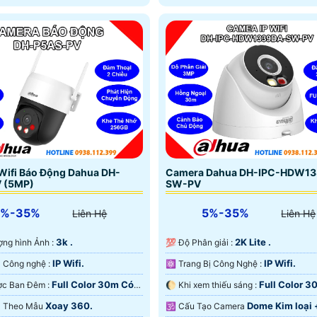
ban đêm trong phạm vi 30m cù
micro ghi âm tích hợp cho âm th
ràng
Wifi Báo Động Dahua DH-
Camera Dahua DH-IPC-HDW1
 (5MP)
SW-PV
5%-35%
5%-35%
Liên Hệ
Liên Hệ
3k .
2K Lite .
lượng hình Ảnh :
💯 Độ Phân giải :
IP Wifi.
IP Wifi.
🏆 Camera Công nghệ :
⚛️ Trang Bị Công Nghệ :
Full Color 30m Có
Full Color 3
❃ Xem Được Ban Đêm :
🌔 Khi xem thiếu sáng :
 Ðêm.
Màu Ban Ðêm.
Xoay 360.
Dome Kim loại 
ra Theo Mẫu
🕉️ Cấu Tạo Camera