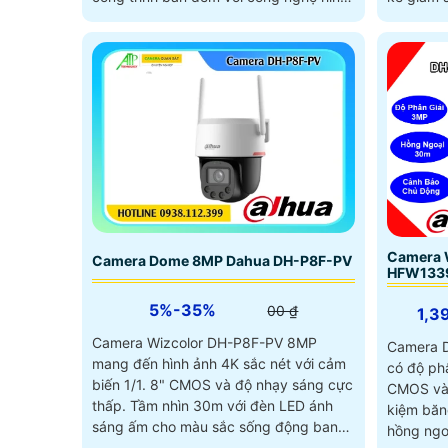
ảnh 3
Camera 
Camera Dome 8MP Dahua DH-P8F-PV
HFW133
5%-35%
00 ₫
1,3
Camera Wizcolor DH-P8F-PV 8MP
Camera 
mang đến hình ảnh 4K sắc nét với cảm
có độ ph
biến 1/1. 8" CMOS và độ nhạy sáng cực
CMOS và 
thấp. Tầm nhìn 30m với đèn LED ánh
kiệm băng thông. Th
sáng ấm cho màu sắc sống động ban
hồng ngo
đêm