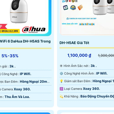
ifi hãng imou và hãng ezviz luôn là sản phẩm đáng tin cậy 
 để sử dụng lâu dài.
WiFi 6 DaHua DH-H5AS Trong
DH-H5AE Giá Tốt
1,100,000 ₫
5%-35%
1,300,00
3k .
☀️ Hình Ảnh Sắc nét :
3k .
hân giải :
IP Wifi.
⚙ Công Nghệ Hình Ảnh :
IP Wifi.
🏆 Trang Bị Công Nghệ :
Hồng Ngoại 
💡 Giám sát Ban Đêm :
Hồng Ngoại 20m
💡 Xem Được Ban Đêm :
Hồng Ngoại Smart IR.
ại Smart IR.
Xoay 360.
🕉️ Loại Camera
Xoay 360.
 Tạo Camera
Báo Động Chuyển Độ
️💫 Khả Năng :
Thu Âm Và Loa.
️📡 Đặt Điểm :