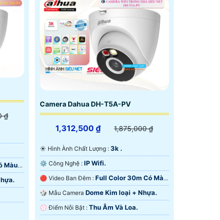
Camera Dahua DH-T5A-PV
0 ₫
1,312,500 ₫
1,875,000 ₫
3k .
☀️ Hình Ành Chất Lượng :
IP Wifi.
⚙ Công Nghệ :
Có Màu
Full Color 30m Có Màu
🔴 Video Ban Đêm :
Nhựa.
Ban Ðêm.
Dome Kim loại + Nhựa.
🎲 Mẫu Camera
Thu Âm Và Loa.
️💮 Điểm Nỗi Bật :