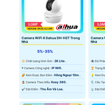
🔆 Với ưu điểm hình ảnh sắt nét giá rẻ camera w
VNĐ đã có camera wifi chất lượng full hd 1080p
Camera WiFi 6 Dahua DH-H3T Trong
Camera 
Nhà
Nhà
'
5%-35%
2K Lite .
🔆 Chất lượng hình Ảnh :
👁️‍🗨 Độ P
IP Wifi.
®️ Camera Công nghệ :
Hồng Ngoại 10m
🌈 Xem Được Ban Đêm :
Hồng Ngoại Smart IR.
Hồng Ngo
Xoay 360.
🤹 Camera Theo Mẫu
🗜️ Cấu
Thu Âm Và Loa.
️✔️ Đặt Điểm :