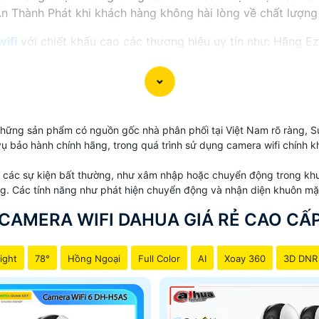
An Thành Phát khi khách hàng không hài lòng về chất lượng
ifi
với chiết khấu cao các thương hiệu uy tín như: Hãng E
EZVIZ VÀ IMOU 】
 những sản phẩm có nguồn gốc nhà phân phối tại Việt Nam rõ ràng,
m có 5 thương hiệu đáng tin cậy như imou, ezviz, kboen, eb
ụ bảo hành chính hãng, trong quá trình sử dụng camera wifi chính 
n camera wifi imou và hãng ezviz sau đây tham khảo giá cam
 các sự kiện bất thường, như xâm nhập hoặc chuyển động trong khu 
GIÁ VÀ CHỨC NĂNG
g. Các tính năng như phát hiện chuyển động và nhận diện khuôn mặt
650.000 VNĐ
Xoay 360 hình ảnh full hd 108p
CAMERA WIFI DAHUA GIÁ RẺ CAO CẤ
1.200.000 VNĐ
Độ phân giải 4.0MP có màu ba
ight
78°
Hồng Ngoại
Full Color
AI
Xoay 360
3D DNR
65.000 VNĐ
Xoay 360 độ bảo mật cao thiết kế 
550.000 VNĐ
Camera Góc 115 độ Full hd 1080P