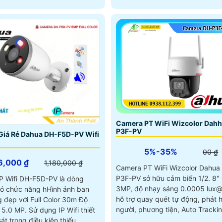
Camera PT WiFi Wizcolor Dah
P3F-PV
Giá Rẻ Dahua DH-F5D-PV Wifi
5%-35%
00 ₫
6,000 ₫
1,180,000 ₫
Camera PT WiFi Wizcolor Dahua
P3F-PV sở hữu cảm biến 1/2. 8
P Wifi DH-F5D-PV là dòng
3MP, độ nhạy sáng 0.0005 lux@
ó chức năng hHình ảnh ban
hỗ trợ quay quét tự động, phát 
 đẹp với Full Color 30m Độ
người, phương tiện, Auto Tracki
ử dụng IP Wifi thiết
át trong điều kiện thiếu...