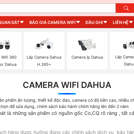
QUAN SÁT
BÁO GIÁ CAMERA WIFI
ĐẦU GHI
LIÊN HỆ
Lắp Camer
 Wifi 360
Lắp Camera Dahua
Camera Ip Dahua
Dahu
lor Dahua
H.265+
CAMERA WIFI DAHUA
sản phẩm ấn tượng, thiết kế độc đáo, camera có độ bền cao, nhiều c
họn để sửa dụng, chính sách bảo hành chính hãng lên đến 2 năm
át là những sản phẩm có nguồn gốc Co,CQ rõ ràng , tất c
ách hàng được hưởng đúng các chính sách dịch vụ bảo hàn