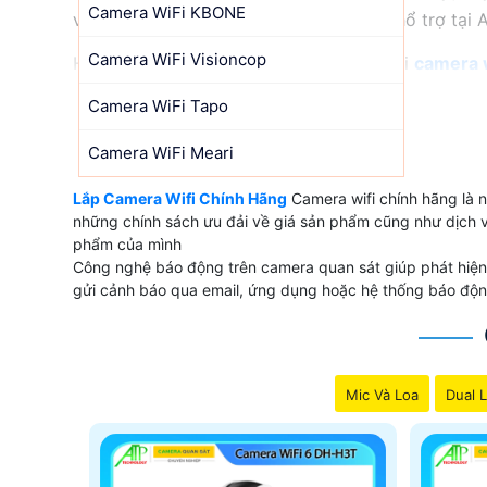
Camera WiFi KBONE
với dịch vụ đổi mới camera được hãng hổ trợ tại 
Camera WiFi Visioncop
Hiên tại An Thành Phát Bán và phân phối
camera w
kbone.
Camera WiFi Tapo
【 GIÁ CAMERA WIFI CHÍNH HÃNG 
Camera WiFi Meari
Lắp Camera Wifi Chính Hãng
Camera wifi chính hãng là
✔️ Thị trường camera wifi chính hãng tại việt na
những chính sách ưu đải về giá sản phẩm cũng như dịch v
dụng giá rẻ và chất lượng dịch vụ tốt phải nói đế
phẩm của mình
Công nghệ báo động trên camera quan sát giúp phát hiện
LOẠI CAMERA WIFI
gửi cảnh báo qua email, ứng dụng hoặc hệ thống báo độn
💫 Camera Wifi IPC-A22EP-G-V2 IMOU
📶 Camera wifi IPC-F42FEP-D Chính Hãng
Mic Và Loa
Dual L
♻️ Camera Wifi Ezviz TY1
❄ Camera wifi Chính Hãng C1C-B