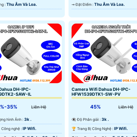
Thu Âm Và Loa.
Thu Âm Và Loa.
️📢 Khả Năng :
️⇝ Đặt Điểm :
Dahua DH-IPC-
Camera Wifi Dahua DH-IPC-
9DTK2-SAW-IL
HFW1539DTK1-SW-PV
5%-35%
45%
Liên Hệ
Liên Hệ
3k .
3k .
lượng hình Ảnh :
👁️‍🗨 Độ Phân giải :
IP Wifi.
IP Wifi.
⚙ Camera Công nghệ :
🏆 Trang Bị Công Nghệ :