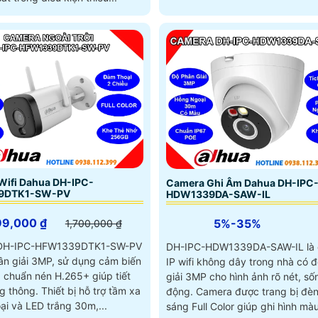
Wifi Dahua DH-IPC-
Camera Ghi Âm Dahua DH-IPC
9DTK1-SW-PV
HDW1339DA-SAW-IL
99,000 ₫
5%-35%
1,700,000 ₫
DH-IPC-HFW1339DTK1-SW-PV
DH-IPC-HDW1339DA-SAW-IL là
ân giải 3MP, sử dụng cảm biến
IP wifi không dây trong nhà có 
chuẩn nén H.265+ giúp tiết
giải 3MP cho hình ảnh rõ nét, số
iết bị hỗ trợ tầm xa
động. Camera được trang bị đèn trợ
ại và LED trắng 30m,...
sáng Full Color giúp ghi hình mà