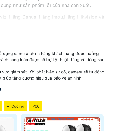
 cũng như sản phẩm lỗi của nhà sản xuất.
zviz, Hãng Dahua, Hãng Imou,Hãng Hikvision và
 Sử dụng camera chính hãng khách hàng được hưởng
itcam,vantech tuy nhiên trong số này camera dễ sử
khách hàng luôn được hổ trợ kỹ thuật đúng về dòng sản
era wifi chính hãng chất lượng tốt.
vực giám sát. Khi phát hiện sự cố, camera sẽ tự động
 giúp tăng cường hiệu quả bảo vệ an ninh.
P
n đêm báo động
AI Coding
IP66
đẹp full hd 1080P
 Hình ảnh sáng đẹp