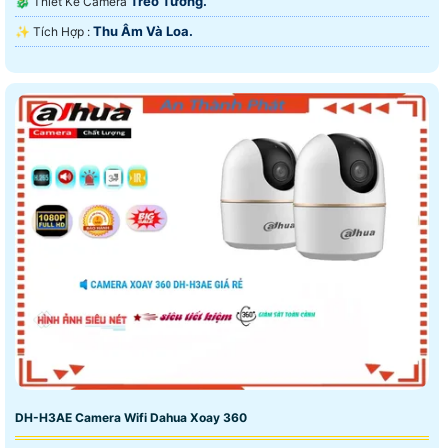
Treo Tường.
🐉️ Thiết Kế Camera
Thu Âm Và Loa.
️✨ Tích Hợp :
DH-H3AE Camera Wifi Dahua Xoay 360