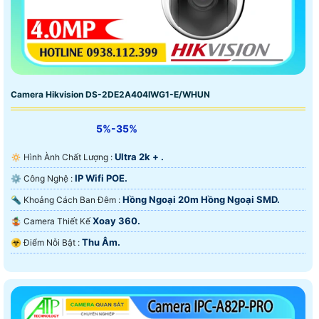
Camera Hikvision DS-2DE2A404IWG1-E/WHUN
5%-35%
Ultra 2k + .
🔅 Hình Ành Chất Lượng :
IP Wifi POE.
⚙ Công Nghệ :
Hồng Ngoại 20m Hồng Ngoại SMD.
🔦 Khoảng Cách Ban Đêm :
Xoay 360.
🤹 Camera Thiết Kế
Thu Âm.
️☣️ Điểm Nỗi Bật :