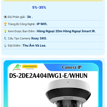
5%-35%
3k .
👁️‍🗨 Độ Phân giải :
IP Wifi.
🏆 Trang Bị Công Nghệ :
Hồng Ngoại 20m Hồng Ngoại Smart IR.
💡 Xem Được Ban Đêm :
Xoay 360.
🗜️ Cấu Tạo Camera
Thu Âm Và Loa.
️📡 Đặt Điểm :