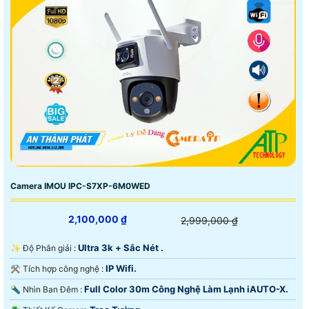
Camera IMOU IPC-S7XP-6M0WED
2,100,000 ₫
2,999,000 ₫
Ultra 3k + Sắc Nét .
✨ Độ Phân giải :
IP Wifi.
⚒ Tích hợp công nghệ :
Full Color 30m Công Nghệ Làm Lạnh iAUTO-X.
🔦 Nhìn Ban Đêm :