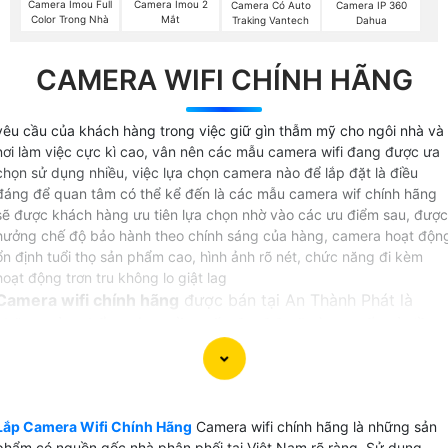
Camera Imou Full
Camera Imou 2
Camera Có Auto
Camera IP 360
Color Trong Nhà
Mắt
Traking Vantech
Dahua
CAMERA WIFI CHÍNH HÃNG
yêu cầu của khách hàng trong việc giữ gìn thẫm mỹ cho ngôi nhà và
nơi làm việc cực kì cao, vân nên các mẫu camera wifi đang được ưa
chọn sử dụng nhiều, việc lựa chọn camera nào để lắp đặt là điều
đáng để quan tâm có thể kể đến là các mẫu camera wif chính hãng
sẽ được khách hàng ưu tiên lựa chọn nhờ vào các ưu điểm sau, được
hưởng chế độ bảo hành theo chính sáng của hàng, camera hoạt độn
ổn định tuổi thọ sản phẩm cao, hình ảnh rõ nét, chức năng đi kèm
hoạt động trơn tru không lo giật lag
Camera wifi chính hãng
được bán tại An Thành Phát là
những sản phẩm có nguồn gốc Co,CQ rõ ràng , tất cả đều
có chứng từ nguồn gốc sản phẩm khi khách hàng yêu cầu
giấy tờ liên quan.
Lắp camera wifi chính hãng
tại An Thành Phát khách hàng
Lắp Camera Wifi Chính Hãng
Camera wifi chính hãng là những sản
được hưởng đúng các chính sách dịch vụ bảo hành theo
phẩm có nguồn gốc nhà phân phối tại Việt Nam rõ ràng, Sử dụng