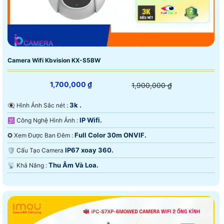
Camera Wifi Kbvision KX-S5BW
1,700,000 ₫
1,900,000 ₫
3k .
👁️‍🗨 Hình Ảnh Sắc nét :
IP Wifi.
🕉️ Công Nghệ Hình Ảnh :
Full Color 30m ONVIF.
✪ Xem Được Ban Đêm :
IP67 xoay 360.
🛡 Cấu Tạo Camera
Thu Âm Và Loa.
️📡 Khả Năng :