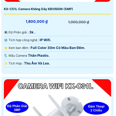
KX-C51L Camera Không Dây KBVISION (5MP)
1,800,000 ₫
1,900,000 ₫
3k .
👁️‍🗨 Độ Phân giải :
IP Wifi.
⚙ Tích hợp công nghệ :
Full Color 30m Có Màu Ban Ðêm.
⭐ Xem ban đêm :
Thân Plastic.
🗜️ Mẫu Camera
Thu Âm Và Loa.
️✨ Tích Hợp :