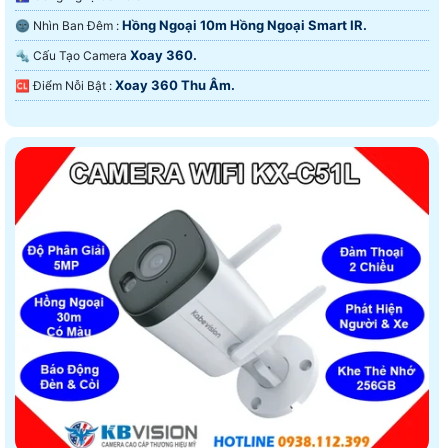
Hồng Ngoại 10m Hồng Ngoại Smart IR.
🌚 Nhìn Ban Đêm :
Xoay 360.
🔩 Cấu Tạo Camera
Xoay 360 Thu Âm.
️🆑 Điểm Nỗi Bật :