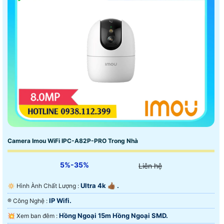
Camera Imou WiFi IPC-A82P-PRO Trong Nhà
5%-35%
Liên hệ
Ultra 4k 👍🏾 .
🔅 Hình Ành Chất Lượng :
IP Wifi.
®️ Công Nghệ :
Hồng Ngoại 15m Hồng Ngoại SMD.
💥 Xem ban đêm :