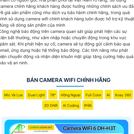
đúng sản phẩm của nhà sản xuất. đặt biệt với dịch vụ đổi
camera chính hãng khách hàng được hưởng những chính sách ưu đả
mới camera được hãng hổ trợ tại An Thành Phát khi khách
về giá sản phẩm cũng như dịch vụ bảo hành chính hãng, trong quá
hàng không hài lòng về chất lượng cũng như sản phẩm lỗi
trình sử dụng camera wifi chính khách hàng luôn được hổ trợ kỹ thuậ
của nhà sản xuất.
đúng về dòng sản phẩm của mình
Công nghệ báo động trên camera quan sát giúp phát hiện các sự
Hiên tại An Thành Phát Bán và phân phối
camera wifi
với
kiện bất thường, như xâm nhập hoặc chuyển động trong khu vực
chiết khấu cao các thương hiệu uy tín như: Hãng Ezviz,
giám sát. Khi phát hiện sự cố, camera sẽ tự động gửi cảnh báo qua
email, ứng dụng hoặc hệ thống báo động. Các tính năng như phát
Hãng Dahua, Hãng Imou,Hãng Hikvision và kbone.
hiện chuyển động và nhận diện khuôn mặt giúp tăng cường hiệu quả
bảo vệ an ninh.
【 GIÁ CAMERA WIFI CHÍNH HÃNG EZVIZ VÀ IMOU 】
BÁN CAMERA WIFI CHÍNH HÃNG
✔️ Thị trường camera wifi chính hãng tại việt nam có 5
thương hiệu đáng tin cậy như imou, ezviz, kboen,
ebitcam,vantech tuy nhiên trong số này camera dễ sử dụng
Mic Và Loa
Dual Light
78°
Hồng Ngoại
Full Color
AI
Xoay 360
giá rẻ và chất lượng dịch vụ tốt phải nói đến camera wifi
3D DNR
AI Coding
IP66
imou và hãng ezviz sau đây tham khảo giá camera wifi
chính hãng chất lượng tốt.
LOẠI CAMERA WIFI