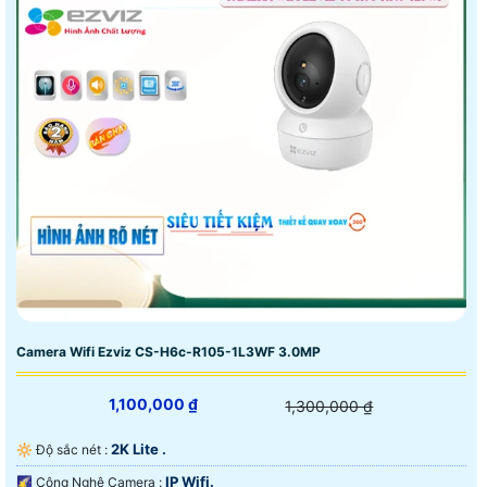
Camera Wifi Ezviz CS-H6c-R105-1L3WF 3.0MP
1,100,000 ₫
1,300,000 ₫
2K Lite .
🔆 Độ sắc nét :
IP Wifi.
🌠 Công Nghệ Camera :