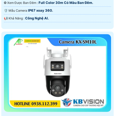
Full Color 30m Có Màu Ban Ðêm.
❂ Xem Được Ban Đêm :
IP67 xoay 360.
🛡 Mẫu Camera
Công Nghệ AI.
️📢 Khả Năng :