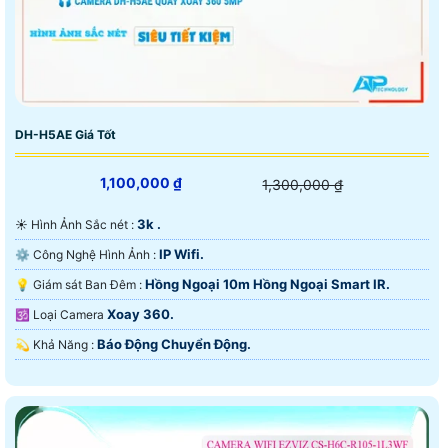
DH-H5AE Giá Tốt
1,100,000 ₫
1,300,000 ₫
3k .
☀️ Hình Ảnh Sắc nét :
IP Wifi.
⚙ Công Nghệ Hình Ảnh :
Hồng Ngoại 10m Hồng Ngoại Smart IR.
💡 Giám sát Ban Đêm :
Xoay 360.
🕉️ Loại Camera
Báo Động Chuyển Động.
️💫 Khả Năng :