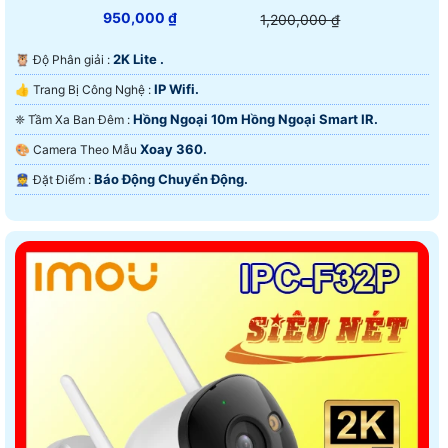
950,000 ₫
1,200,000 ₫
2K Lite .
🦉 Độ Phân giải :
IP Wifi.
👍 Trang Bị Công Nghệ :
Hồng Ngoại 10m Hồng Ngoại Smart IR.
❈ Tầm Xa Ban Đêm :
Xoay 360.
🎨 Camera Theo Mẫu
Báo Động Chuyển Động.
️👮 Đặt Điểm :