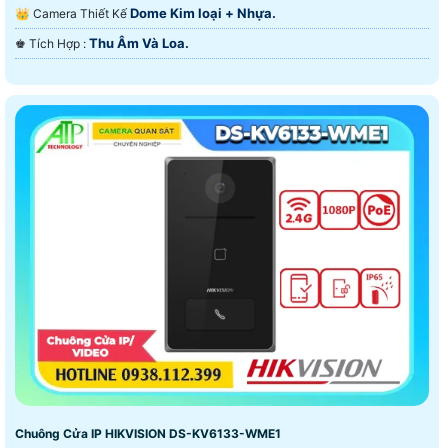
Dome Kim loại + Nhựa.
👑 Camera Thiết Kế
Thu Âm Và Loa.
️♚ Tích Hợp :
Chuông Cửa IP HIKVISION DS-KV6133-WME1