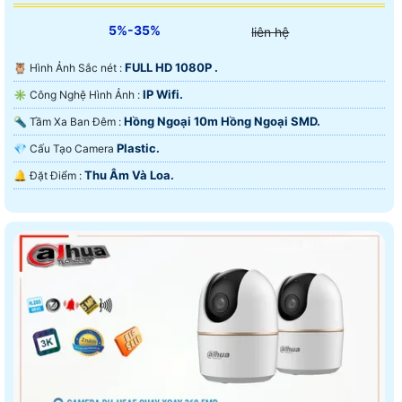
5%-35%
liên hệ
FULL HD 1080P .
🦉 Hình Ảnh Sắc nét :
IP Wifi.
✳️ Công Nghệ Hình Ảnh :
Hồng Ngoại 10m Hồng Ngoại SMD.
🔦 Tầm Xa Ban Đêm :
Plastic.
💎 Cấu Tạo Camera
Thu Âm Và Loa.
️🔔 Đặt Điểm :