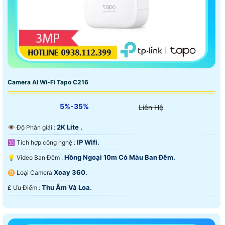
Camera AI Wi-Fi Tapo C216
5%-35%
Liên Hệ
2K Lite .
👁 Độ Phân giải :
IP Wifi.
🕉️ Tích hợp công nghệ :
Hồng Ngoại 10m Có Màu Ban Ðêm.
💡 Video Ban Đêm :
Xoay 360.
♊ Loại Camera
Thu Âm Và Loa.
️₤ Ưu Điểm :