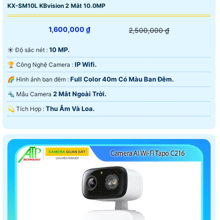
KX-SM10L KBvision 2 Mắt 10.0MP
1,600,000 ₫
2,500,000 ₫
10 MP.
☀️ Độ sắc nét :
IP Wifi.
🏆 Công Nghệ Camera :
Full Color 40m Có Màu Ban Ðêm.
🌈 Hình ảnh ban đêm :
2 Mắt Ngoài Trời.
🔩 Mẫu Camera
Thu Âm Và Loa.
️💫 Tích Hợp :