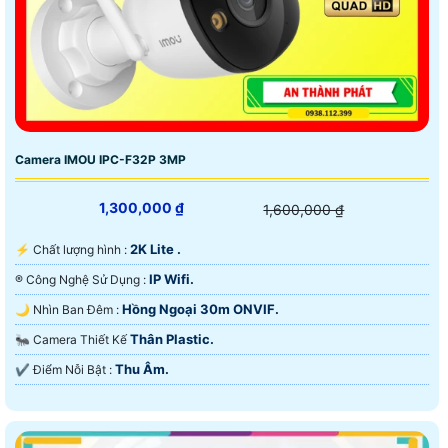
Camera IMOU IPC-F32P 3MP
1,300,000 ₫
1,600,000 ₫
2K Lite .
️⚡ Chất lượng hình :
IP Wifi.
®️ Công Nghệ Sử Dụng :
Hồng Ngoại 30m ONVIF.
🌙 Nhìn Ban Đêm :
Thân Plastic.
🐜 Camera Thiết Kế
Thu Âm.
️✔️ Điểm Nỗi Bật :