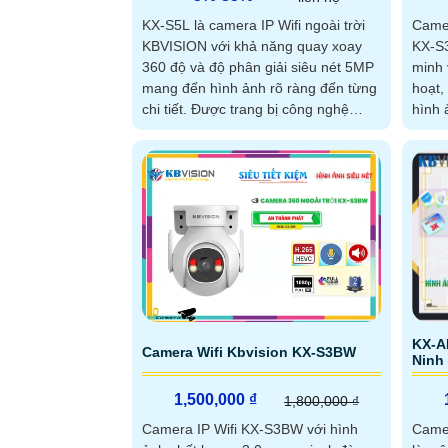
KX-S5L là camera IP Wifi ngoài trời
Camer
KBVISION với khả năng quay xoay
KX-S3
360 độ và độ phân giải siêu nét 5MP
minh 
mang đến hình ảnh rõ ràng đến từng
hoạt,
chi tiết. Được trang bị công nghệ
hình 
hồng ngoại 30m và ánh sáng kép Full
Camer
Color camera quan sát cả ngày lẫn
ngoại
đêm với màu sắc sống động
kép F
đêm s
KX-A
Camera Wifi Kbvision KX-S3BW
Ninh
1,500,000 ₫
1,800,000 ₫
Camera IP Wifi KX-S3BW với hình
Came