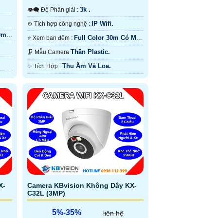
3k .
👁️‍🗨 Độ Phân giải :
IP Wifi.
⚙ Tích hợp công nghệ :
0m
Full Color 30m Có Màu
⭐ Xem ban đêm :
Ban Ðêm.
Thân Plastic.
🗜️ Mẫu Camera
Thu Âm Và Loa.
️✨ Tích Hợp :
X-
Camera KBvision Không Dây KX-
C32L (3MP)
5%-35%
liên hệ