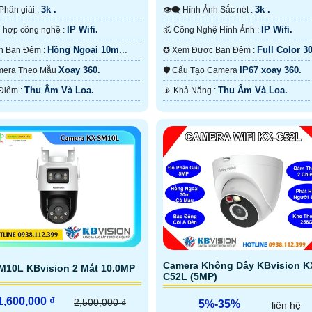
3k .
3k .
ộ Phân giải :
👁️‍🗨 Hình Ảnh Sắc nét :
IP Wifi.
IP Wifi.
⚙ Tích hợp công nghệ :
🕉️ Công Nghệ Hình Ảnh :
Hồng Ngoại 10m
Full Color 3
🌛 Nhìn Ban Đêm :
✪ Xem Được Ban Đêm :
.
ONVIF.
Xoay 360.
IP67 xoay 360.
 Camera Theo Mẫu
🛡 Cấu Tạo Camera
Thu Âm Và Loa.
Thu Âm Và Loa.
️✤ Ưu Điểm :
️📡 Khả Năng :
Camera Không Dây KBvision K
M10L KBvision 2 Mắt 10.0MP
C52L (5MP)
1,600,000 ₫
2,500,000 ₫
5%-35%
liên hệ