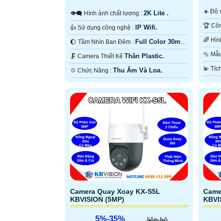
☀️ Đ
2K Lite .
👁️‍🗨 Hình ảnh chất lượng :
IP Wifi.
👍 Sử dụng công nghệ :
Full Color 30m
🌔 Tầm Nhìn Ban Đêm :
Màu 
Có Màu Ban Ðêm.
🔩 
Thân Plastic.
🗜️ Camera Thiết Kế
Thu Âm Và Loa.
️💠 Chức Năng :
Camera Quay Xoay KX-S5L
Came
KBVISION (5MP)
KBVI
5%-35%
liên hệ