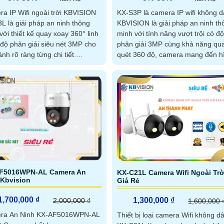
a IP Wifi ngoài trời KBVISION
KX-S3P là camera IP wifi không d
L là giải pháp an ninh thông
KBVISION là giải pháp an ninh th
với thiết kế quay xoay 360° linh
minh với tính năng vượt trội có độ
 độ phân giải siêu nét 3MP cho
phân giải 3MP cùng khả năng qu
ảnh rõ ràng từng chi tiết.
quét 360 độ, camera mang đến h
a tích hợp công nghệ hồng
ảnh sắc nét ở mọi góc nhìn. Tích hợp
 tầm xa 30m và đèn chiếu sáng
đàm thoại 2 chiều, hồng ngoại có
ull Color, giúp quan sát ban
màu ban đêm, còi hú và đèn chớ
inh động như ban ngày
cảnh báo, KX-S3P đáp ứng tối đa
nhu cầu giám sát, phù hợp cho cả
đình lẫn văn phòng với mức chi p
hợp lý
F5016WPN-AL Camera An
KX-C21L Camera Wifi Ngoài Trờ
 Kbvision
Giá Rẻ
1,700,000 ₫
1,300,000 ₫
2,000,000 ₫
1,600,000 
ra An Ninh KX-AF5016WPN-AL
Thiết bị loại camera Wifi không d