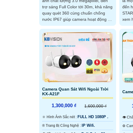
ảnh chất lượng 3.0 megapixel, đèn
là mộ
trợ sáng Full Color tới 30m, khả năng
đến hình 
quay quét 360 cùng chuẩn chống
STAR
nước IP67 giúp camera hoạt động và
xem h
thu được...
trung
Camera Quan Sát Wifi Ngoài Trời
Came
KX-A21F
1,300,000 ₫
1,600,000 ₫
FULL HD 1080P .
🔆 Hình Ảnh Sắc nét :
👁 C
IP Wifi.
®️ Trang Bị Công Nghệ :