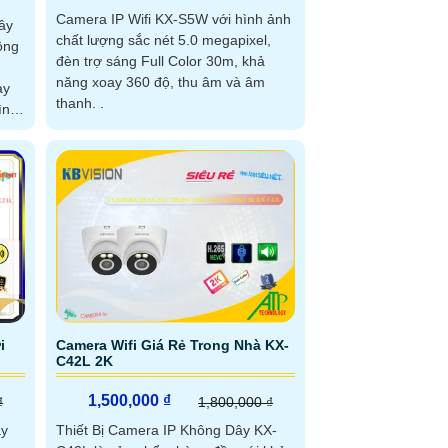
Camera IP Wifi KX-S5W với hình ảnh
ây
chất lượng sắc nét 5.0 megapixel,
ông
đèn trợ sáng Full Color 30m, khả
năng xoay 360 độ, thu âm và âm
ay
thanh. .
ình
p
 gia
hí
i
Camera Wifi Giá Rẻ Trong Nhà KX-
C42L 2K
1,500,000 ₫
₫
1,800,000 ₫
ây
Thiết Bị Camera IP Không Dây KX-