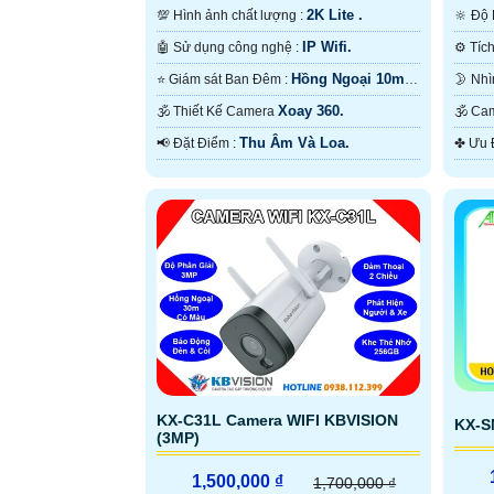
2K Lite .
💯 Hình ảnh chất lượng :
🔆 Đ
IP Wifi.
🤖️ Sử dụng công nghệ :
Hồng Ngoại 10m
⭐ Giám sát Ban Đêm :
Hồng Ngoại SMD.
ONVIF
Xoay 360.
🕉️ Thiết Kế Camera
🕉️
Thu Âm Và Loa.
️📢 Đặt Điểm :
KX-C31L Camera WIFI KBVISION
KX-S
(3MP)
1,500,000 ₫
1,700,000 ₫