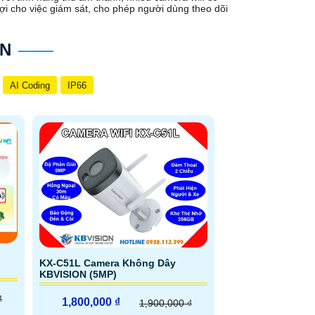
lợi cho việc giám sát, cho phép người dùng theo dõi
ON
AI Coding
IP66
KX-C51L Camera Không Dây
KBVISION (5MP)
₫
1,800,000 ₫
1,900,000 ₫