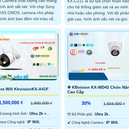
t Camera chất lượng cao mang
KX-C21L là sự lựa chọn hoàn hả
ảnh sắt nét. Với chip Sony
cho hệ thống giám sát và an ninh 
VIS CMOS, camera cho phép
nhà hoặc văn phòng. Với độ phân
ình ảnh ban đêm với màu sắc
giải cao, hình ảnh sắc nét và góc
 thực trong khoảng cách 30m
nhìn rộng, camera KX-C21L giúp
quan sát mọi hoạt động một cách
dàng
❇ KBvision KX-WD42 Chức Nă
ra Wifi KbvisionKX-A41F
Cao Cấp
1,500,000 ₫
30%
1,800,000 ₫
1,504,000 ₫
Ultra 2k + .
hất lượng hình Ảnh :
Ultra 2k .
🦉 Độ Phân giải :
IP Wifi.
⚙ Camera Công nghệ :
IP Wifi.
🌠 Công Nghệ Camera :