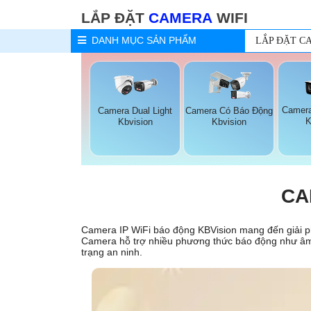
LẮP ĐẶT
CAMERA
WIFI
DANH MỤC
SẢN PHẨM
LẮP ĐẶT C
Camer
Camera Dual Light
Camera Có Báo Động
K
Kbvision
Kbvision
CA
Camera IP WiFi báo động KBVision mang đến giải ph
Camera hỗ trợ nhiều phương thức báo động như âm t
trạng an ninh.