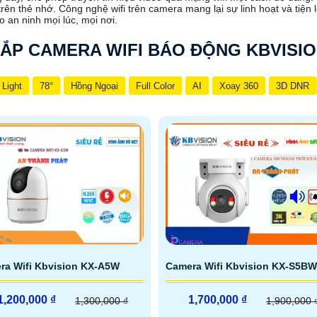
trên thẻ nhớ. Công nghệ wifi trên camera mang lại sự linh hoạt và tiện 
 an ninh mọi lúc, mọi nơi.
ẮP CAMERA WIFI BÁO ĐỘNG KBVISI
 Light
78°
Hồng Ngoại
Full Color
AI
Xoay 360
3D DNR
ra Wifi Kbvision KX-A5W
Camera Wifi Kbvision KX-S5BW
1,200,000 ₫
1,700,000 ₫
1,300,000 ₫
1,900,000 