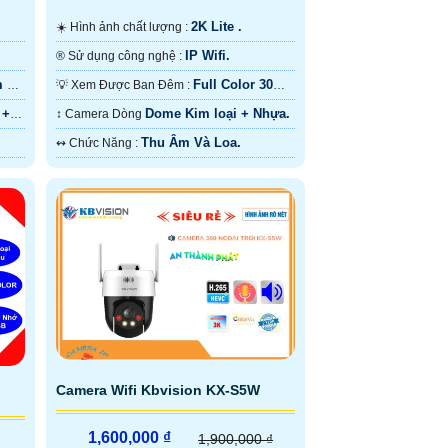
2K Lite .
☀️ Hình ảnh chất lượng :
IP Wifi.
®️ Sử dụng công nghệ :
m Có
Full Color 30m
💡 Xem Được Ban Đêm :
Có Màu Ban Ðêm.
 +
Dome Kim loại + Nhựa.
↕️ Camera Dòng
Thu Âm Và Loa.
️↭ Chức Năng :
Camera Wifi Kbvision KX-S5W
1,600,000 ₫
1,900,000 ₫