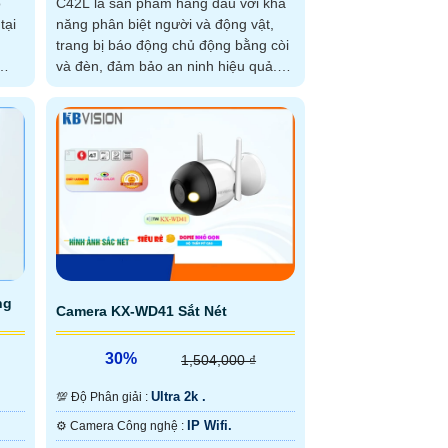
o
C42L là sản phẩm hàng đầu với khả
tại
năng phân biệt người và động vật,
trang bị báo động chủ động bằng còi
và đèn, đảm bảo an ninh hiệu quả.
 bạn
Sản phẩm có độ phân giải 4
 dễ
ng
Camera KX-WD41 Sắt Nét
30%
1,504,000 ₫
Ultra 2k .
💯 Độ Phân giải :
IP Wifi.
⚙ Camera Công nghệ :