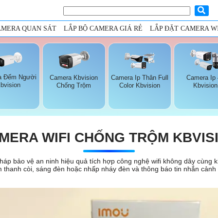
AMERA QUAN SÁT
LẮP BỘ CAMERA GIÁ RẺ
LẮP ĐẶT CAMERA WI
a Đếm Người
Camera Kbvision
Camera Ip Thân Full
Camera Ip
bvision
Chống Trộm
Color Kbvision
Kbvision
MERA WIFI CHỐNG TRỘM KBVIS
áp bảo vệ an ninh hiệu quả tích hợp công nghệ wifi không dây cùng k
hanh còi, sáng đèn hoặc nhấp nháy đèn và thông báo tin nhắn cảnh b