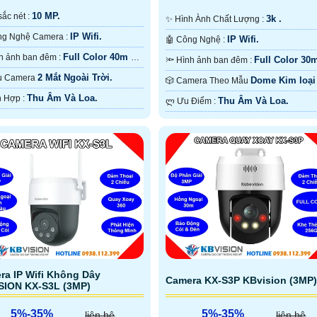
10 MP.
ộ sắc nét :
3k .
✨ Hình Ành Chất Lượng :
IP Wifi.
🏆 Công Nghệ Camera :
IP Wifi.
🤖️ Công Nghệ :
Full Color 40m Có
🌈 Hình ảnh ban đêm :
Full Color 30
🔦 Hình ảnh ban đêm :
Ban Ðêm.
Màu Ban Ðêm.
2 Mắt Ngoài Trời.
Mẫu Camera
Dome Kim loại
🎲 Camera Theo Mẫu
Nhựa.
Thu Âm Và Loa.
️💫 Tích Hợp :
Thu Âm Và Loa.
️ლ Ưu Điểm :
ra IP Wifi Không Dây
Camera KX-S3P KBvision (3MP)
SION KX-S3L (3MP)
5%-35%
5%-35%
liên hệ
liên hệ