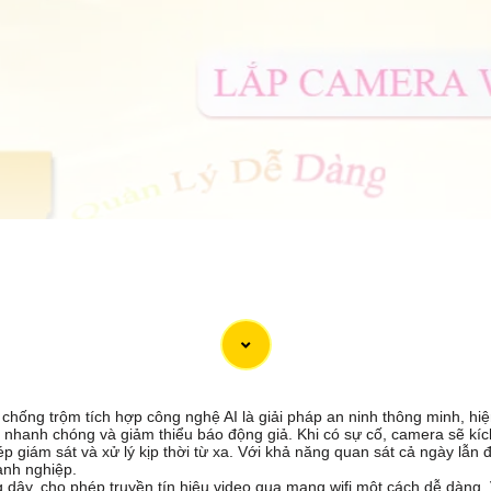
chống trộm tích hợp công nghệ AI là giải pháp an ninh thông minh, hi
nhanh chóng và giảm thiểu báo động giả. Khi có sự cố, camera sẽ kích
p giám sát và xử lý kịp thời từ xa. Với khả năng quan sát cả ngày lẫn 
anh nghiệp.
 dây, cho phép truyền tín hiệu video qua mạng wifi một cách dễ dàng. 