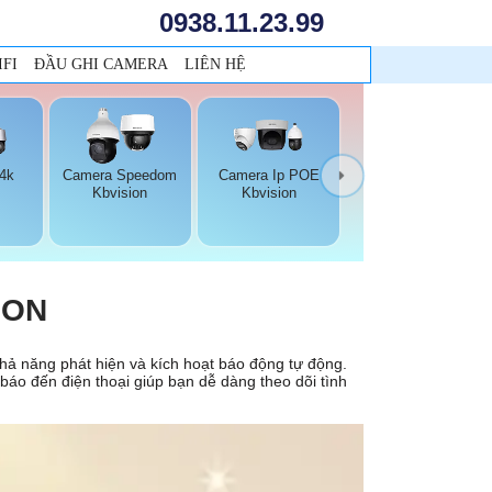
0938.11.23.99
FI
ĐẦU GHI CAMERA
LIÊN HỆ
 4k
Camera Speedom
Camera Ip POE
Kbvision
Kbvision
ION
hả năng phát hiện và kích hoạt báo động tự động.
áo đến điện thoại giúp bạn dễ dàng theo dõi tình