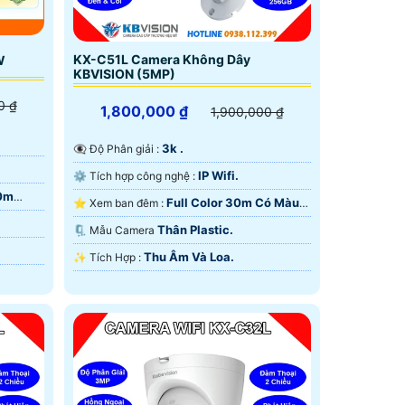
KX-C51L Camera Không Dây
W
KBVISION (5MP)
0 ₫
1,800,000 ₫
1,900,000 ₫
3k .
👁️‍🗨 Độ Phân giải :
IP Wifi.
⚙ Tích hợp công nghệ :
30m
Full Color 30m Có Màu
⭐ Xem ban đêm :
Ban Ðêm.
Thân Plastic.
🗜️ Mẫu Camera
Thu Âm Và Loa.
️✨ Tích Hợp :