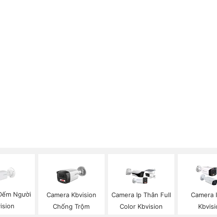
Đếm Người
Camera Kbvision
Camera Ip Thân Full
Camera 
ision
Chống Trộm
Color Kbvision
Kbvisi