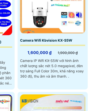
Camera Wifi Kbvision KX-S5W
)
1,600,000 ₫
1,900,000 ₫
Camera IP Wifi KX-S5W với hình ảnh
 dây
chất lượng sắc nét 5.0 megapixel, đèn
hông
trợ sáng Full Color 30m, khả năng xoay
độ phân
360 độ, thu âm và âm thanh. .
uét 360
ắc nét
êm, còi
3P đáp
ù hợp
ới mức