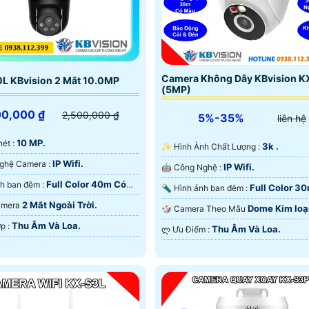
Camera Không Dây KBvision 
L KBvision 2 Mắt 10.0MP
(5MP)
00,000 ₫
2,500,000 ₫
5%-35%
liên hệ
10 MP.
 nét :
3k .
✨ Hình Ành Chất Lượng :
IP Wifi.
🏆 Công Nghệ Camera :
IP Wifi.
🤖️ Công Nghệ :
Full Color 40m Có
🌈 Hình ảnh ban đêm :
Full Color 3
🔦 Hình ảnh ban đêm :
 Ðêm.
Màu Ban Ðêm.
2 Mắt Ngoài Trời.
Camera
Dome Kim loạ
🎲 Camera Theo Mẫu
Nhựa.
Thu Âm Và Loa.
️💫 Tích Hợp :
Thu Âm Và Loa.
️ლ Ưu Điểm :