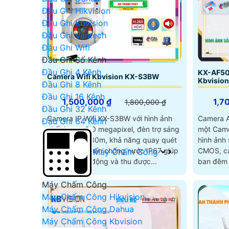
Đầu Ghi Hikvision
Đầu Ghi Kbvision
Đầu Ghi Vantech
Đầu Ghi Wifi
Đầu Ghi Số Kênh
Đầu Ghi 4 Kênh
KX-AF50
Camera Wifi Kbvision KX-S3BW
Kbvision
Đầu Ghi 8 Kênh
Đầu Ghi 16 Kênh
1,500,000 ₫
1,7
1,800,000 ₫
Đầu Ghi 32 Kênh
Camera IP Wifi KX-S3BW với hình ảnh
Camera 
Đầu Ghi 64 Kênh
chất lượng 3.0 megapixel, đèn trợ sáng
một Came
Full Color tới 30m, khả năng quay quét
hình ảnh sắt nét. Với
360 cùng chuẩn chống nước IP67 giúp
CMOS, ca
Máy Chấm Công
camera hoạt động và thu được...
ban đêm 
khoảng 
Máy Chấm Công
Máy Chấm Công Hikvision
Máy Chấm Công Dahua
Máy Chấm Công Kbvision