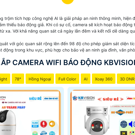
g trộm tích hợp công nghệ AI là giải pháp an ninh thông minh, hiện
m thiểu báo động giả. Khi có sự cố, camera sẽ kích hoạt báo động t
 từ xa. Với khả năng quan sát cả ngày lẫn đêm và kết nối dễ dàng qu
quát với góc quan sát rộng lên đến 98 độ cho phép giám sát diện t
ạt động trong khu vực, phù hợp cho bảo vệ an ninh gia đình, văn phò
LẮP CAMERA WIFI BÁO ĐỘNG KBVISIO
ight
78°
Hồng Ngoại
Full Color
AI
Xoay 360
3D DNR