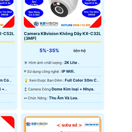
KX-C52L
Camera KBvision Không Dây KX-C32L
(3MP)
5%-35%
liên hệ
2K Lite .
☀️ Hình ảnh chất lượng :
IP Wifi.
®️ Sử dụng công nghệ :
0m Có
Full Color 30m Có
💡 Xem Được Ban Đêm :
Màu Ban Ðêm.
i +
Dome Kim loại + Nhựa.
↕️ Camera Dòng
Thu Âm Và Loa.
️↭ Chức Năng :