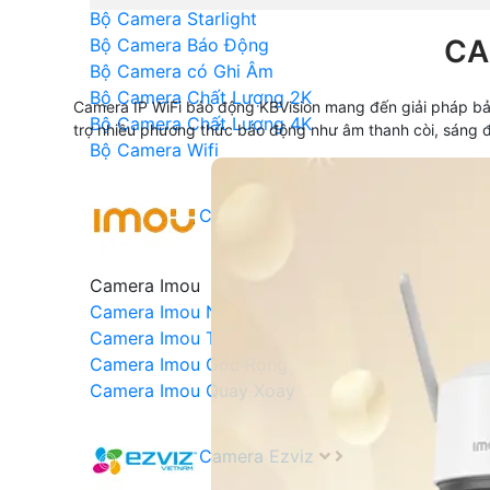
Bộ Camera Starlight
CA
Bộ Camera Báo Động
Bộ Camera có Ghi Âm
Bộ Camera Chất Lượng 2K
Camera IP WiFi báo động KBVision mang đến giải pháp bảo
Bộ Camera Chất Lượng 4K
trợ nhiều phương thức báo động như âm thanh còi, sáng đ
Bộ Camera Wifi
Camera Imou
Camera Imou
Camera Imou Ngoài trời
Camera Imou Trong Nhà
Camera Imou Góc Rộng
Camera Imou Quay Xoay
Camera Ezviz