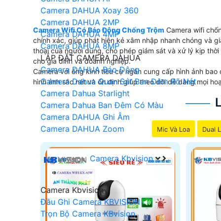
Camera DAHUA Xoay 360
Camera DAHUA 2MP
Camera Wifi Có Báo Động Chống Trộm
Camera wifi chốn
Camera DAHUA 4MP
chính xác, giúp phát hiện kẻ xâm nhập nhanh chóng và giả
Camera DAHUA 8MP
thoại của người dùng, cho phép giám sát và xử lý kịp thời
LẮP ĐẶT CAMERA DAHUA
cho gia đình và doanh nghiệp.
Camera DAHUA Báo Động
Camera với ống kính tiêu cự ngắn cung cấp hình ảnh bao 
Camera Dahua Quan Sát Ban Đêm Rõ Nét
hình ảnh sắc nét và ổn định giúp theo dõi dễ dàng mọi ho
Camera Dahua Starlight
Camera Dahua Ban Đêm Có Màu
Camera DAHUA Ghi Âm
Camera DAHUA Zoom
Mic Và Loa
Dual L
Camera Kbvision
Camera Kbvision
Đầu Ghi Camera KBVISION
Trọn Bộ Camera KBvision