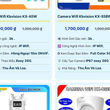
Wifi Kbvision KX-A5W
Camera Wifi Kbvision KX-S5B
00,000 ₫
1,700,000 ₫
1,300,000 ₫
1,900,00
3k .
3k .
n giải :
👁️‍🗨 Hình Ảnh Sắc nét :
IP Wifi.
IP Wifi.
⚙ Tích hợp công nghệ :
🕉️ Công Nghệ Hình Ảnh :
Hồng Ngoại 10m ONVIF.
Full Color 
🌛 Nhìn Ban Đêm :
✪ Xem Được Ban Đêm :
ONVIF.
Xoay 360.
IP67 xoay 360.
era Theo Mẫu
🛡 Cấu Tạo Camera
Thu Âm Và Loa.
Thu Âm Và Loa.
️✤ Ưu Điểm :
️📡 Khả Năng :
u