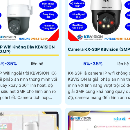
P Wifi Không Dây KBVISION
Camera KX-S3P KBvision (3MP
(3MP)
5%-35%
5%-35%
liên hệ
liên hệ
P Wifi ngoài trời KBVISION KX-
KX-S3P là camera IP wifi không
ải pháp an ninh thông minh với
KBVISION là giải pháp an ninh t
quay xoay 360° linh hoạt, độ
minh với tính năng vượt trội có 
 siêu nét 3MP cho hình ảnh rõ
giải 3MP cùng khả năng quay q
t. Camera tích hợp
độ, camera mang đến hình ảnh s
ệ hồng ngoại tầm xa 30m và
ở mọi góc nhìn. Tích hợp đàm thoại 2
 sáng kép Full Color, giúp
chiều, hồng ngoại có màu ban đ
 ban đêm sinh động như ban
hú và đèn chớp cảnh báo, KX-S
ứng tối đa nhu cầu giám sát, ph
cho cả gia đình lẫn văn phòng v