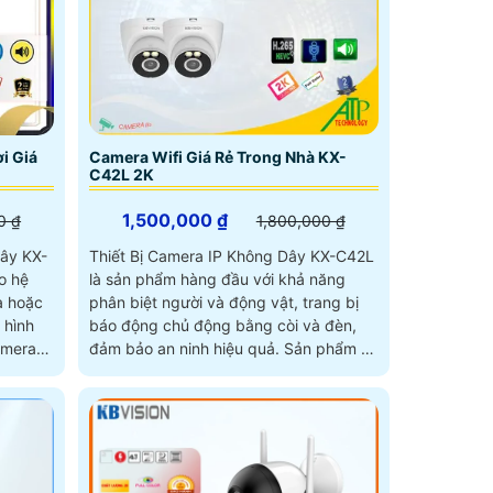
i Giá
Camera Wifi Giá Rẻ Trong Nhà KX-
C42L 2K
1,500,000 ₫
0 ₫
1,800,000 ₫
dây KX-
Thiết Bị Camera IP Không Dây KX-C42L
o hệ
là sản phẩm hàng đầu với khả năng
à hoặc
phân biệt người và động vật, trang bị
báo động chủ động bằng còi và đèn,
amera
đảm bảo an ninh hiệu quả. Sản phẩm có
hoạt
độ phân giải 4