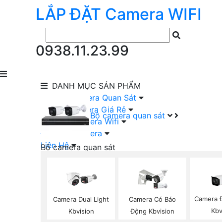
LẮP ĐẶT
Camera
WIFI
0938.11.23.99
DANH MỤC
SẢN PHẨM
lắp Đặt Camera Quan Sát
Lắp Bộ Camera Giá Rẻ
Bộ camera quan sát
Lắp Đặt Camera Wifi
Đầu Ghi Camera
Liên Hệ
Bộ camera quan sát
Camera HIKVISION Trọn Bộ
Camera KBVISION Trọn Bộ
Camera DAHUA Trọn Bộ
Camera giá Rẻ Trọn Bộ
Camera 
Camera Dual Light
Camera Có Báo
Bộ Camera Nên Dùng
Kbv
Kbvision
Động Kbvision
Bộ Camera Có Màu Ban Đêm