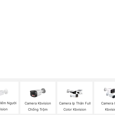
Đếm Người
Camera Kbvision
Camera Ip Thân Full
Camera 
ision
Chống Trộm
Color Kbvision
Kbvisi