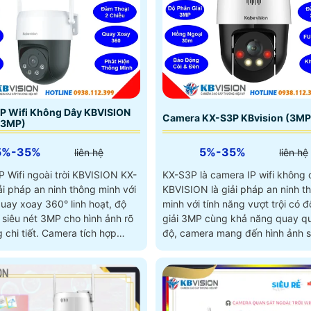
P Wifi Không Dây KBVISION
Camera KX-S3P KBvision (3MP
(3MP)
5%-35%
5%-35%
liên hệ
liên hệ
P Wifi ngoài trời KBVISION KX-
KX-S3P là camera IP wifi không
ải pháp an ninh thông minh với
KBVISION là giải pháp an ninh t
quay xoay 360° linh hoạt, độ
minh với tính năng vượt trội có 
 siêu nét 3MP cho hình ảnh rõ
giải 3MP cùng khả năng quay q
t. Camera tích hợp
độ, camera mang đến hình ảnh s
ệ hồng ngoại tầm xa 30m và
ở mọi góc nhìn. Tích hợp đàm thoại 2
 sáng kép Full Color, giúp
chiều, hồng ngoại có màu ban đ
 ban đêm sinh động như ban
hú và đèn chớp cảnh báo, KX-S
ứng tối đa nhu cầu giám sát, ph
cho cả gia đình lẫn văn phòng v