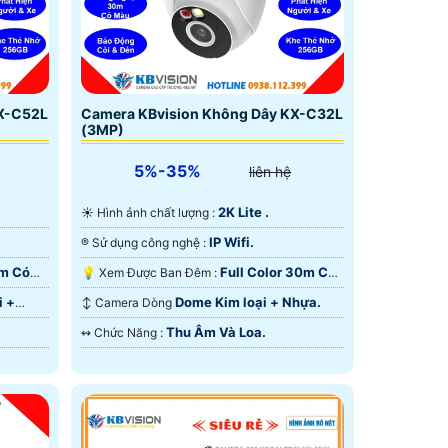
KX-C52L
Camera KBvision Không Dây KX-C32L
(3MP)
5%-35%
liên hệ
2K Lite .
☀️ Hình ảnh chất lượng :
IP Wifi.
®️ Sử dụng công nghệ :
0m Có
Full Color 30m Có
💡 Xem Được Ban Đêm :
Màu Ban Ðêm.
i +
Dome Kim loại + Nhựa.
↕️ Camera Dòng
Thu Âm Và Loa.
️↭ Chức Năng :