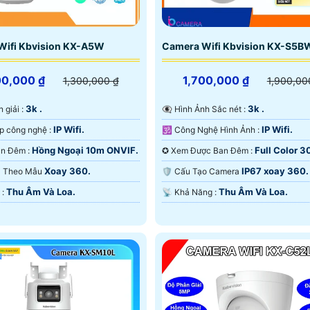
Wifi Kbvision KX-A5W
Camera Wifi Kbvision KX-S5B
00,000 ₫
1,700,000 ₫
1,300,000 ₫
1,900,00
3k .
3k .
n giải :
👁️‍🗨 Hình Ảnh Sắc nét :
IP Wifi.
IP Wifi.
⚙ Tích hợp công nghệ :
🕉️ Công Nghệ Hình Ảnh :
Hồng Ngoại 10m ONVIF.
Full Color 
🌛 Nhìn Ban Đêm :
✪ Xem Được Ban Đêm :
ONVIF.
Xoay 360.
IP67 xoay 360.
era Theo Mẫu
🛡 Cấu Tạo Camera
Thu Âm Và Loa.
Thu Âm Và Loa.
️✤ Ưu Điểm :
️📡 Khả Năng :
u