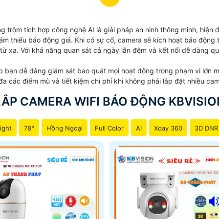
g trộm tích hợp công nghệ AI là giải pháp an ninh thông minh, hiện
m thiểu báo động giả. Khi có sự cố, camera sẽ kích hoạt báo động t
 từ xa. Với khả năng quan sát cả ngày lẫn đêm và kết nối dễ dàng qu
 bạn dễ dàng giám sát bao quát mọi hoạt động trong phạm vi lớn mà
 đa các điểm mù và tiết kiệm chi phí khi không phải lắp đặt nhiều ca
LẮP CAMERA WIFI BÁO ĐỘNG KBVISIO
ight
78°
Hồng Ngoại
Full Color
AI
Xoay 360
3D DNR