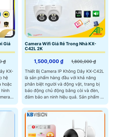
i Giá
Camera Wifi Giá Rẻ Trong Nhà KX-
C42L 2K
1,500,000 ₫
0 ₫
1,800,000 ₫
dây KX-
Thiết Bị Camera IP Không Dây KX-C42L
o hệ
là sản phẩm hàng đầu với khả năng
à hoặc
phân biệt người và động vật, trang bị
báo động chủ động bằng còi và đèn,
amera
đảm bảo an ninh hiệu quả. Sản phẩm có
hoạt
độ phân giải 4