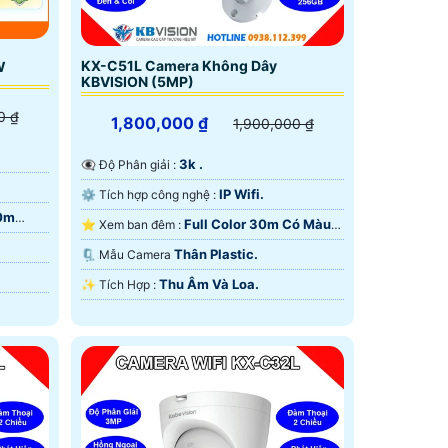
KX-C51L Camera Không Dây
W
KBVISION (5MP)
0 ₫
1,800,000 ₫
1,900,000 ₫
3k .
👁️‍🗨 Độ Phân giải :
IP Wifi.
⚙ Tích hợp công nghệ :
30m
Full Color 30m Có Màu
⭐ Xem ban đêm :
Ban Ðêm.
Thân Plastic.
🗜️ Mẫu Camera
Thu Âm Và Loa.
️✨ Tích Hợp :