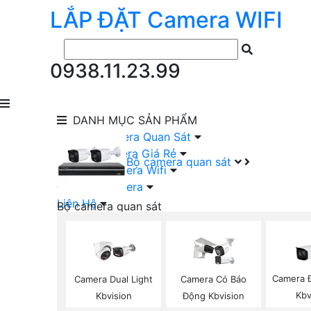
LẮP ĐẶT
Camera
WIFI
0938.11.23.99
DANH MỤC
SẢN PHẨM
lắp Đặt Camera Quan Sát
Lắp Bộ Camera Giá Rẻ
Bộ camera quan sát
Lắp Đặt Camera Wifi
Đầu Ghi Camera
Liên Hệ
Bộ camera quan sát
Camera HIKVISION Trọn Bộ
Camera KBVISION Trọn Bộ
Camera DAHUA Trọn Bộ
Camera giá Rẻ Trọn Bộ
Camera 
Camera Dual Light
Camera Có Báo
Bộ Camera Nên Dùng
Kbv
Kbvision
Động Kbvision
Bộ Camera Có Màu Ban Đêm