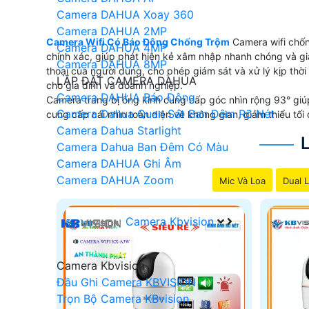
Camera DAHUA Xoay 360
Camera DAHUA 2MP
Camera Wifi Có Báo Động Chống Trộm
Camera wifi chốn
Camera DAHUA 4MP
chính xác, giúp phát hiện kẻ xâm nhập nhanh chóng và giả
Camera DAHUA 8MP
thoại của người dùng, cho phép giám sát và xử lý kịp thời
LẮP ĐẶT CAMERA DAHUA
cho gia đình và doanh nghiệp.
Camera DAHUA Báo Động
Camera trang bị ống kính cung cấp góc nhìn rộng 93° giúp
Camera Dahua Quan Sát Ban Đêm Rõ Nét
cung cấp cái nhìn toàn diện về không gian, giảm thiểu tối
Camera Dahua Starlight
Camera Dahua Ban Đêm Có Màu
Camera DAHUA Ghi Âm
Camera DAHUA Zoom
Mic Và Loa
Dual L
Camera Kbvision
Camera Kbvision
Đầu Ghi Camera KBVISION
Trọn Bộ Camera KBvision