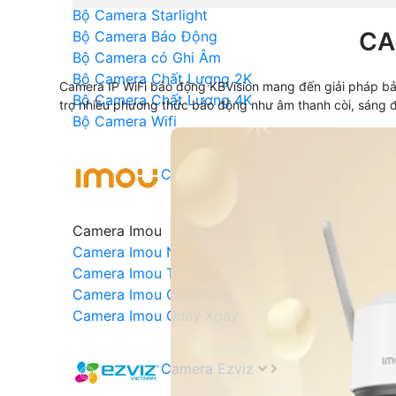
Bộ Camera Starlight
CA
Bộ Camera Báo Động
Bộ Camera có Ghi Âm
Bộ Camera Chất Lượng 2K
Camera IP WiFi báo động KBVision mang đến giải pháp bảo
Bộ Camera Chất Lượng 4K
trợ nhiều phương thức báo động như âm thanh còi, sáng đ
Bộ Camera Wifi
Camera Imou
Camera Imou
Camera Imou Ngoài trời
Camera Imou Trong Nhà
Camera Imou Góc Rộng
Camera Imou Quay Xoay
Camera Ezviz