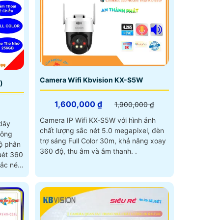
Camera Wifi Kbvision KX-S5W
)
1,600,000 ₫
1,900,000 ₫
Camera IP Wifi KX-S5W với hình ảnh
 dây
chất lượng sắc nét 5.0 megapixel, đèn
hông
trợ sáng Full Color 30m, khả năng xoay
độ phân
360 độ, thu âm và âm thanh. .
uét 360
ắc nét
êm, còi
3P đáp
ù hợp
ới mức