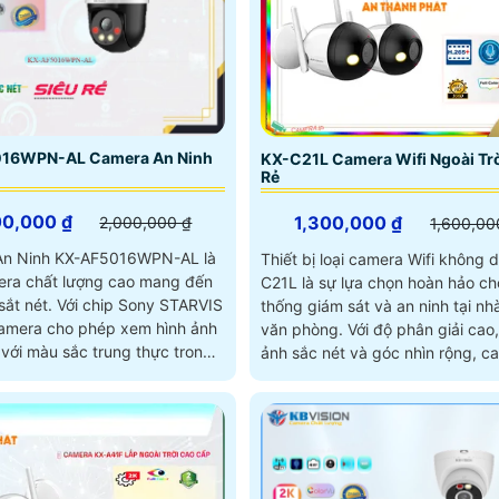
chi phí hợp lý
16WPN-AL Camera An Ninh
KX-C21L Camera Wifi Ngoài Trờ
Rẻ
00,000 ₫
1,300,000 ₫
2,000,000 ₫
1,600,00
An Ninh KX-AF5016WPN-AL là
Thiết bị loại camera Wifi không 
ra chất lượng cao mang đến
C21L là sự lựa chọn hoàn hảo ch
 chip Sony STARVIS
thống giám sát và an ninh tại nh
mera cho phép xem hình ảnh
văn phòng. Với độ phân giải cao, hình
với màu sắc trung thực trong
ảnh sắc nét và góc nhìn rộng, c
cách 30m
KX-C21L giúp bạn quan sát mọi 
động một cách dễ dàng