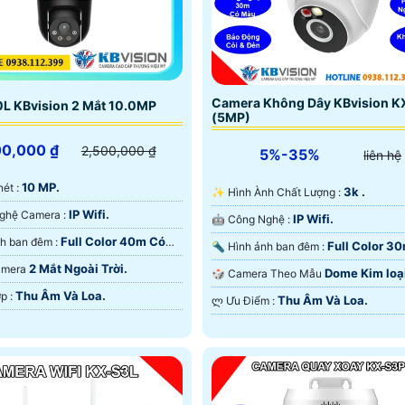
Camera Không Dây KBvision 
L KBvision 2 Mắt 10.0MP
(5MP)
00,000 ₫
2,500,000 ₫
5%-35%
liên hệ
10 MP.
 nét :
3k .
✨ Hình Ành Chất Lượng :
IP Wifi.
🏆 Công Nghệ Camera :
IP Wifi.
🤖️ Công Nghệ :
Full Color 40m Có
🌈 Hình ảnh ban đêm :
Full Color 3
🔦 Hình ảnh ban đêm :
 Ðêm.
Màu Ban Ðêm.
2 Mắt Ngoài Trời.
Camera
Dome Kim loạ
🎲 Camera Theo Mẫu
Nhựa.
Thu Âm Và Loa.
️💫 Tích Hợp :
Thu Âm Và Loa.
️ლ Ưu Điểm :