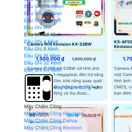
Đầu Ghi Hikvision
Đầu Ghi Kbvision
Đầu Ghi Vantech
Đầu Ghi Wifi
Đầu Ghi Số Kênh
Đầu Ghi 4 Kênh
KX-AF50
Camera Wifi Kbvision KX-S3BW
Kbvision
Đầu Ghi 8 Kênh
Đầu Ghi 16 Kênh
1,500,000 ₫
1,7
1,800,000 ₫
Đầu Ghi 32 Kênh
Camera IP Wifi KX-S3BW với hình ảnh
Camera 
Đầu Ghi 64 Kênh
chất lượng 3.0 megapixel, đèn trợ sáng
một Came
Full Color tới 30m, khả năng quay quét
hình ảnh sắt nét. Với
360 cùng chuẩn chống nước IP67 giúp
CMOS, ca
Máy Chấm Công
camera hoạt động và thu được...
ban đêm 
khoảng 
Máy Chấm Công
Máy Chấm Công Hikvision
Máy Chấm Công Dahua
Máy Chấm Công Kbvision