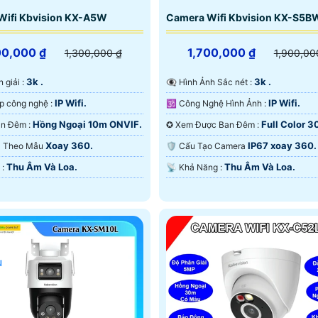
Wifi Kbvision KX-A5W
Camera Wifi Kbvision KX-S5B
00,000 ₫
1,700,000 ₫
1,300,000 ₫
1,900,00
3k .
3k .
n giải :
👁️‍🗨 Hình Ảnh Sắc nét :
IP Wifi.
IP Wifi.
⚙ Tích hợp công nghệ :
🕉️ Công Nghệ Hình Ảnh :
Hồng Ngoại 10m ONVIF.
Full Color 
🌛 Nhìn Ban Đêm :
✪ Xem Được Ban Đêm :
ONVIF.
Xoay 360.
IP67 xoay 360.
era Theo Mẫu
🛡 Cấu Tạo Camera
Thu Âm Và Loa.
Thu Âm Và Loa.
️✤ Ưu Điểm :
️📡 Khả Năng :
u