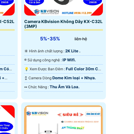
KX-C52L
Camera KBvision Không Dây KX-C32L
(3MP)
5%-35%
liên hệ
2K Lite .
☀️ Hình ảnh chất lượng :
IP Wifi.
®️ Sử dụng công nghệ :
0m Có
Full Color 30m Có
💡 Xem Được Ban Đêm :
Màu Ban Ðêm.
i +
Dome Kim loại + Nhựa.
↕️ Camera Dòng
Thu Âm Và Loa.
️↭ Chức Năng :