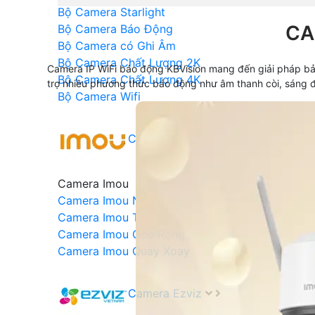
Bộ Camera Starlight
CA
Bộ Camera Báo Động
Bộ Camera có Ghi Âm
Bộ Camera Chất Lượng 2K
Camera IP WiFi báo động KBVision mang đến giải pháp bảo
Bộ Camera Chất Lượng 4K
trợ nhiều phương thức báo động như âm thanh còi, sáng đ
Bộ Camera Wifi
Camera Imou
Camera Imou
Camera Imou Ngoài trời
Camera Imou Trong Nhà
Camera Imou Góc Rộng
Camera Imou Quay Xoay
Camera Ezviz