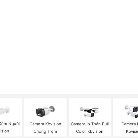
Đếm Người
Camera Kbvision
Camera Ip Thân Full
Camera 
ision
Chống Trộm
Color Kbvision
Kbvisi