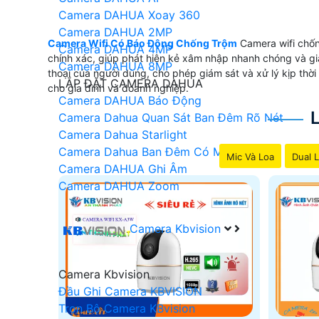
Camera DAHUA Xoay 360
Camera DAHUA 2MP
Camera Wifi Có Báo Động Chống Trộm
Camera wifi chốn
Camera DAHUA 4MP
chính xác, giúp phát hiện kẻ xâm nhập nhanh chóng và giả
Camera DAHUA 8MP
thoại của người dùng, cho phép giám sát và xử lý kịp thời
LẮP ĐẶT CAMERA DAHUA
cho gia đình và doanh nghiệp.
Camera DAHUA Báo Động
Camera Dahua Quan Sát Ban Đêm Rõ Nét
Camera Dahua Starlight
Camera Dahua Ban Đêm Có Màu
Mic Và Loa
Dual L
Camera DAHUA Ghi Âm
Camera DAHUA Zoom
Camera Kbvision
Camera Kbvision
Đầu Ghi Camera KBVISION
Trọn Bộ Camera KBvision