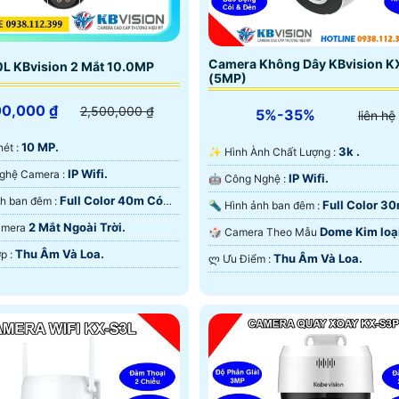
Camera Không Dây KBvision 
L KBvision 2 Mắt 10.0MP
(5MP)
00,000 ₫
2,500,000 ₫
5%-35%
liên hệ
10 MP.
 nét :
3k .
✨ Hình Ành Chất Lượng :
IP Wifi.
🏆 Công Nghệ Camera :
IP Wifi.
🤖️ Công Nghệ :
Full Color 40m Có
🌈 Hình ảnh ban đêm :
Full Color 3
🔦 Hình ảnh ban đêm :
 Ðêm.
Màu Ban Ðêm.
2 Mắt Ngoài Trời.
Camera
Dome Kim loạ
🎲 Camera Theo Mẫu
Nhựa.
Thu Âm Và Loa.
️💫 Tích Hợp :
Thu Âm Và Loa.
️ლ Ưu Điểm :