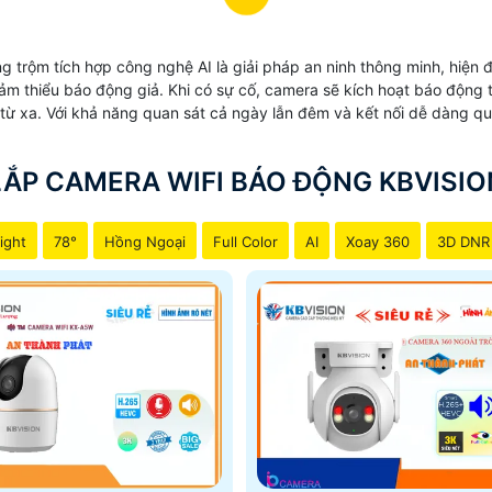
g trộm tích hợp công nghệ AI là giải pháp an ninh thông minh, hiện
m thiểu báo động giả. Khi có sự cố, camera sẽ kích hoạt báo động t
 từ xa. Với khả năng quan sát cả ngày lẫn đêm và kết nối dễ dàng qu
LẮP CAMERA WIFI BÁO ĐỘNG KBVISIO
ight
78°
Hồng Ngoại
Full Color
AI
Xoay 360
3D DNR