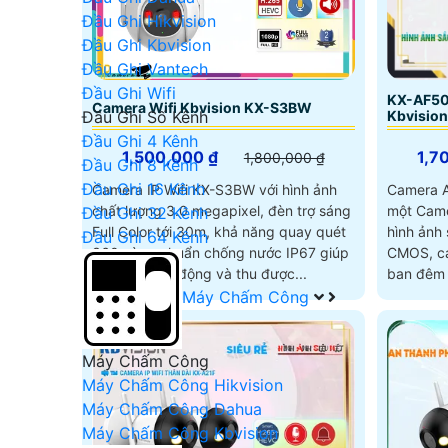
Đầu Ghi Hikvision
Đầu Ghi Kbvision
Đầu Ghi Vantech
Đầu Ghi Wifi
KX-AF50
Camera Wifi Kbvision KX-S3BW
Đầu Ghi Số Kênh
Kbvision
Đầu Ghi 4 Kênh
1,500,000 ₫
1,7
1,800,000 ₫
Đầu Ghi 8 Kênh
Đầu Ghi 16 Kênh
Camera IP Wifi KX-S3BW với hình ảnh
Camera 
chất lượng 3.0 megapixel, đèn trợ sáng
một Came
Đầu Ghi 32 Kênh
Full Color tới 30m, khả năng quay quét
hình ảnh sắt nét. Với
Đầu Ghi 64 Kênh
360 cùng chuẩn chống nước IP67 giúp
CMOS, ca
camera hoạt động và thu được...
ban đêm 
khoảng 
Máy Chấm Công
Máy Chấm Công
Máy Chấm Công Hikvision
Máy Chấm Công Dahua
Máy Chấm Công Kbvision