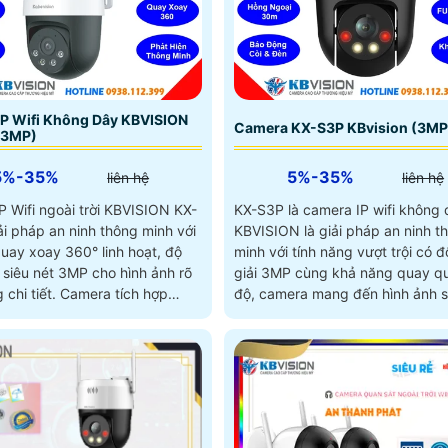
P Wifi Không Dây KBVISION
Camera KX-S3P KBvision (3MP
(3MP)
5%-35%
5%-35%
liên hệ
liên hệ
P Wifi ngoài trời KBVISION KX-
KX-S3P là camera IP wifi không
ải pháp an ninh thông minh với
KBVISION là giải pháp an ninh t
quay xoay 360° linh hoạt, độ
minh với tính năng vượt trội có 
 siêu nét 3MP cho hình ảnh rõ
giải 3MP cùng khả năng quay q
t. Camera tích hợp
độ, camera mang đến hình ảnh s
ệ hồng ngoại tầm xa 30m và
ở mọi góc nhìn. Tích hợp đàm thoại 2
 sáng kép Full Color, giúp
chiều, hồng ngoại có màu ban đ
 ban đêm sinh động như ban
hú và đèn chớp cảnh báo, KX-S
ứng tối đa nhu cầu giám sát, ph
cho cả gia đình lẫn văn phòng v
chi phí hợp lý