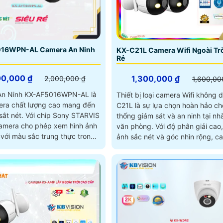
16WPN-AL Camera An Ninh
KX-C21L Camera Wifi Ngoài Trờ
Rẻ
00,000 ₫
1,300,000 ₫
2,000,000 ₫
1,600,00
An Ninh KX-AF5016WPN-AL là
Thiết bị loại camera Wifi không 
ra chất lượng cao mang đến
C21L là sự lựa chọn hoàn hảo ch
 chip Sony STARVIS
thống giám sát và an ninh tại nh
mera cho phép xem hình ảnh
văn phòng. Với độ phân giải cao, hình
với màu sắc trung thực trong
ảnh sắc nét và góc nhìn rộng, c
cách 30m
KX-C21L giúp bạn quan sát mọi 
động một cách dễ dàng