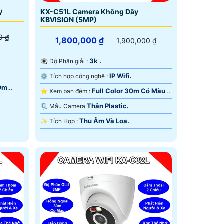
KX-C51L Camera Không Dây
W
KBVISION (5MP)
0 ₫
1,800,000 ₫
1,900,000 ₫
3k .
👁️‍🗨 Độ Phân giải :
IP Wifi.
⚙ Tích hợp công nghệ :
30m
Full Color 30m Có Màu
⭐ Xem ban đêm :
Ban Ðêm.
Thân Plastic.
🗜️ Mẫu Camera
Thu Âm Và Loa.
️✨ Tích Hợp :