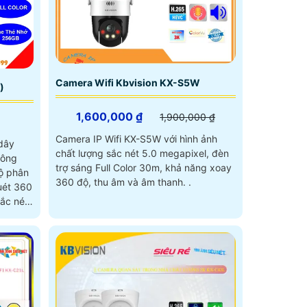
Camera Wifi Kbvision KX-S5W
)
1,600,000 ₫
1,900,000 ₫
Camera IP Wifi KX-S5W với hình ảnh
 dây
chất lượng sắc nét 5.0 megapixel, đèn
hông
trợ sáng Full Color 30m, khả năng xoay
độ phân
360 độ, thu âm và âm thanh. .
uét 360
ắc nét
êm, còi
3P đáp
ù hợp
ới mức