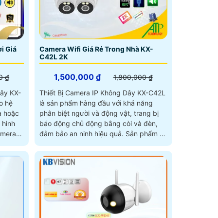
i Giá
Camera Wifi Giá Rẻ Trong Nhà KX-
C42L 2K
1,500,000 ₫
0 ₫
1,800,000 ₫
dây KX-
Thiết Bị Camera IP Không Dây KX-C42L
o hệ
là sản phẩm hàng đầu với khả năng
à hoặc
phân biệt người và động vật, trang bị
báo động chủ động bằng còi và đèn,
amera
đảm bảo an ninh hiệu quả. Sản phẩm có
hoạt
độ phân giải 4