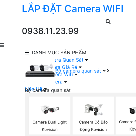
LẮP ĐẶT
Camera
WIFI
0938.11.23.99
DANH MỤC
SẢN PHẨM
lắp Đặt Camera Quan Sát
Lắp Bộ Camera Giá Rẻ
Bộ camera quan sát
Lắp Đặt Camera Wifi
Đầu Ghi Camera
Liên Hệ
Bộ camera quan sát
Camera HIKVISION Trọn Bộ
Camera KBVISION Trọn Bộ
Camera DAHUA Trọn Bộ
Camera giá Rẻ Trọn Bộ
Camera 
Camera Dual Light
Camera Có Báo
Bộ Camera Nên Dùng
Kbv
Kbvision
Động Kbvision
Bộ Camera Có Màu Ban Đêm