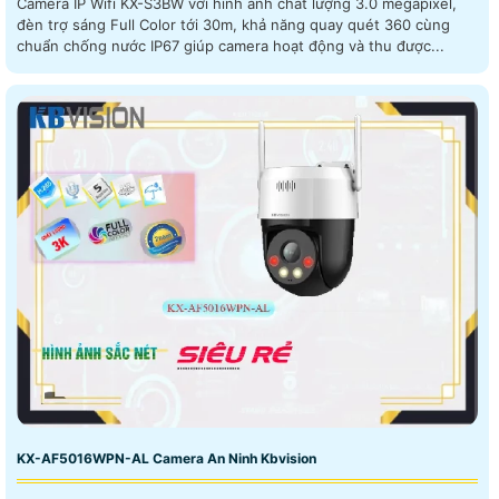
Camera IP Wifi KX-S3BW với hình ảnh chất lượng 3.0 megapixel,
đèn trợ sáng Full Color tới 30m, khả năng quay quét 360 cùng
chuẩn chống nước IP67 giúp camera hoạt động và thu được...
KX-AF5016WPN-AL Camera An Ninh Kbvision