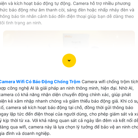
hiện và kích hoạt báo động tự động. Camera hỗ trợ nhiều phương
thức báo động như âm thanh còi, sáng đèn hoặc nhấp nháy đèn và
thông báo tin nhắn cảnh báo đến điện thoại giúp bạn dễ dàng theo
dõi tình trạng an ninh.
Camera Wifi Có Báo Động Chống Trộm
Camera wifi chống trộm tíc
hợp công nghệ AI là giải pháp an ninh thông minh, hiện đại. Nhờ AI,
camera có khả năng nhận diện chuyển động chính xác, giúp phát
hiện kẻ xâm nhập nhanh chóng và giảm thiểu báo động giả. Khi có s
cố, camera sẽ kích hoạt báo động tại chỗ, đồng thời gửi thông báo
ngay lập tức đến điện thoại của người dùng, cho phép giám sát và x
lý kịp thời từ xa. Với khả năng quan sát cả ngày lẫn đêm và kết nối d
dàng qua wifi, camera này là lựa chọn lý tưởng để bảo vệ an ninh ch
gia đình và doanh nghiệp.