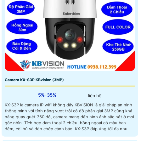
Camera KX-S3P KBvision (3MP)
5%-35%
liên hệ
KX-S3P là camera IP wifi không dây KBVISION là giải pháp an ninh
thông minh với tính năng vượt trội có độ phân giải 3MP cùng khả
năng quay quét 360 độ, camera mang đến hình ảnh sắc nét ở mọi
góc nhìn. Tích hợp đàm thoại 2 chiều, hồng ngoại có màu ban
đêm, còi hú và đèn chớp cảnh báo, KX-S3P đáp ứng tối đa nhu
cầu giám sát, phù hợp cho cả gia đình lẫn văn phòng với mức chi
phí hợp lý