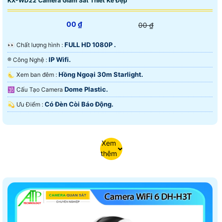
KX-WD22 Camera Giám Sát Thiết Kế Đẹp
00 ₫
00 ₫
FULL HD 1080P .
️👀 Chất lượng hình :
IP Wifi.
®️ Công Nghệ :
Hồng Ngoại 30m Starlight.
🌜 Xem ban đêm :
Dome Plastic.
🕉️ Cấu Tạo Camera
Có Ðèn Còi Báo Động.
️💫 Ưu Điểm :
Xem
thêm