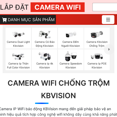
LẮP ĐẶT
CAMERA WIFI
DANH MỤC SẢN PHẨM
Camera Đếm
Camera Dual Light
Camera Có Báo
Camera Kbvision
Người Kbvision
Kbvision
Động Kbvision
Chống Trộm
Camera Ip Thân
Camera Ip 4k
Camera Speedom
Camera Ip POE
Full Color Kbvision
Kbvision
Kbvision
Kbvision
CAMERA WIFI CHỐNG TRỘM
KBVISION
Camera IP WiFi báo động KBVision mang đến giải pháp bảo vệ an
ninh hiệu quả tích hợp công nghệ wifi không dây cùng khả năng phá