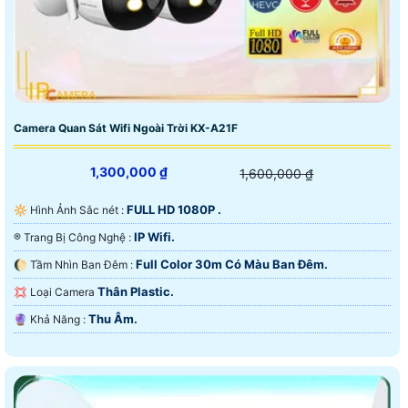
Camera Quan Sát Wifi Ngoài Trời KX-A21F
1,300,000 ₫
1,600,000 ₫
FULL HD 1080P .
🔆 Hình Ảnh Sắc nét :
IP Wifi.
®️ Trang Bị Công Nghệ :
Full Color 30m Có Màu Ban Ðêm.
🌔 Tầm Nhìn Ban Đêm :
Thân Plastic.
💢 Loại Camera
Thu Âm.
️🔮 Khả Năng :