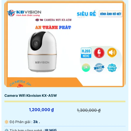
Camera Wifi Kbvision KX-A5W
1,200,000 ₫
1,300,000 ₫
3k .
🔆 Độ Phân giải :
IP Wifi.
⚙ Tích hợp công nghệ :