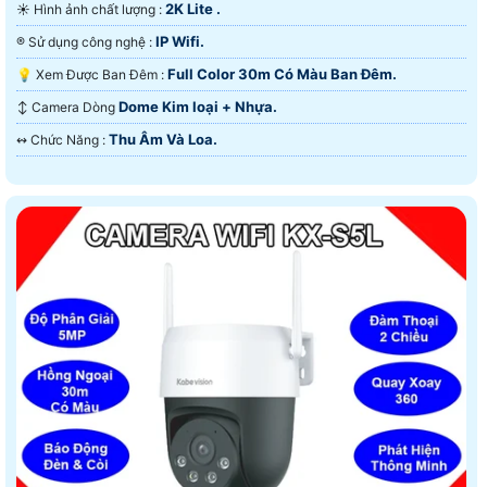
2K Lite .
☀️ Hình ảnh chất lượng :
IP Wifi.
®️ Sử dụng công nghệ :
Full Color 30m Có Màu Ban Ðêm.
💡 Xem Được Ban Đêm :
Dome Kim loại + Nhựa.
↕️ Camera Dòng
Thu Âm Và Loa.
️↭ Chức Năng :