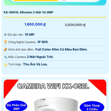
KX-SM10L KBvision 2 Mắt 10.0MP
1,600,000 ₫
2,500,000 ₫
10 MP.
☀️ Độ sắc nét :
IP Wifi.
🏆 Công Nghệ Camera :
Full Color 40m Có Màu Ban Ðêm.
🌈 Hình ảnh ban đêm :
2 Mắt Ngoài Trời.
🔩 Mẫu Camera
Thu Âm Và Loa.
️💫 Tích Hợp :