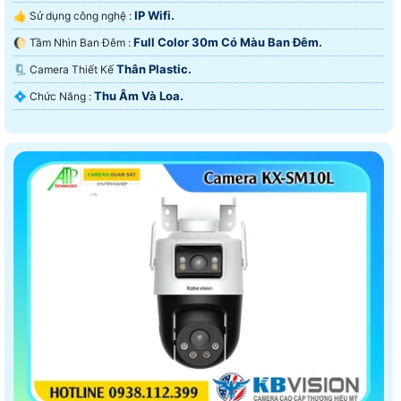
IP Wifi.
👍 Sử dụng công nghệ :
Full Color 30m Có Màu Ban Ðêm.
🌔 Tầm Nhìn Ban Đêm :
Thân Plastic.
🗜️ Camera Thiết Kế
Thu Âm Và Loa.
️💠 Chức Năng :