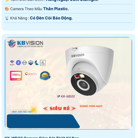
Thân Plastic.
🎨 Camera Theo Mẫu
Có Ðèn Còi Báo Động.
️📡 Khả Năng :