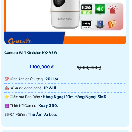
Camera Wifi Kbvision KX-A3W
1,100,000 ₫
1,300,000 ₫
2K Lite .
💯 Hình ảnh chất lượng :
IP Wifi.
🤖️ Sử dụng công nghệ :
Hồng Ngoại 10m Hồng Ngoại SMD.
⭐ Giám sát Ban Đêm :
Xoay 360.
🕉️ Thiết Kế Camera
Thu Âm Và Loa.
️📢 Đặt Điểm :