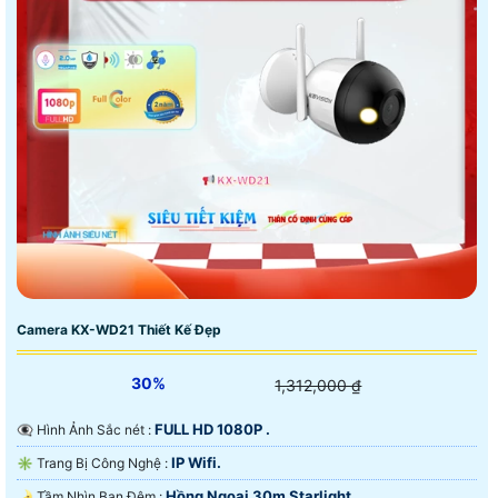
Camera KX-WD21 Thiết Kế Đẹp
30%
1,312,000 ₫
FULL HD 1080P .
👁️‍🗨 Hình Ảnh Sắc nét :
IP Wifi.
✳️ Trang Bị Công Nghệ :
Hồng Ngoại 30m Starlight.
🌛 Tầm Nhìn Ban Đêm :