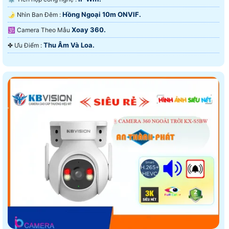
Hồng Ngoại 10m ONVIF.
🌛 Nhìn Ban Đêm :
Xoay 360.
🕉️ Camera Theo Mẫu
Thu Âm Và Loa.
️✤ Ưu Điểm :