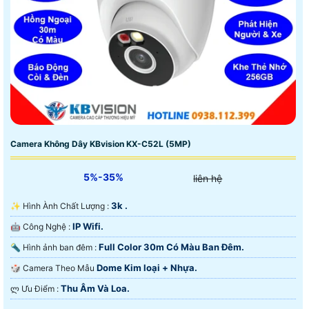
Camera Không Dây KBvision KX-C52L (5MP)
5%-35%
liên hệ
3k .
✨ Hình Ành Chất Lượng :
IP Wifi.
🤖️ Công Nghệ :
Full Color 30m Có Màu Ban Ðêm.
🔦 Hình ảnh ban đêm :
Dome Kim loại + Nhựa.
🎲 Camera Theo Mẫu
Thu Âm Và Loa.
️ლ Ưu Điểm :