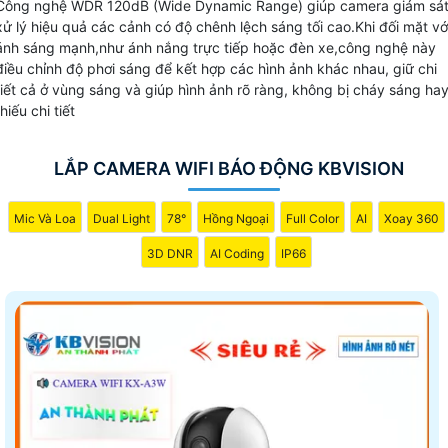
Công nghệ WDR 120dB (Wide Dynamic Range) giúp camera giám sá
xử lý hiệu quả các cảnh có độ chênh lệch sáng tối cao.Khi đối mặt vớ
ánh sáng mạnh,như ánh nắng trực tiếp hoặc đèn xe,công nghệ này
điều chỉnh độ phơi sáng để kết hợp các hình ảnh khác nhau, giữ chi
tiết cả ở vùng sáng và giúp hình ảnh rõ ràng, không bị cháy sáng ha
thiếu chi tiết
LẮP CAMERA WIFI BÁO ĐỘNG KBVISION
Mic Và Loa
Dual Light
78°
Hồng Ngoại
Full Color
AI
Xoay 360
3D DNR
AI Coding
IP66