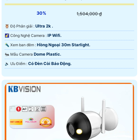
30%
1,504,000 ₫
Ultra 2k .
🦉 Độ Phân giải :
IP Wifi.
🌠 Công Nghệ Camera :
Hồng Ngoại 30m Starlight.
🔦 Xem ban đêm :
Dome Plastic.
🐜 Mẫu Camera
Có Ðèn Còi Báo Động.
️🔈 Ưu Điểm :