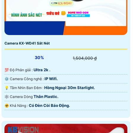
Camera KX-WD41 Sắt Nét
30%
1,504,000 ₫
Ultra 2k .
💯 Độ Phân giải :
IP Wifi.
⚙ Camera Công nghệ :
Hồng Ngoại 30m Starlight.
💡 Tầm Nhìn Ban Đêm :
Thân Plastic.
🕸️ Camera Dòng
Có Ðèn Còi Báo Động.
️☣️ Khả Năng :