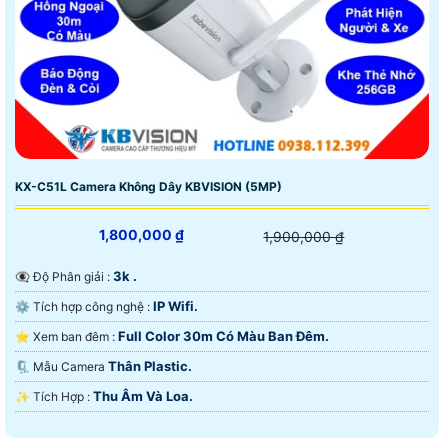
KX-C51L Camera Không Dây KBVISION (5MP)
1,800,000 ₫
1,900,000 ₫
3k .
👁️‍🗨 Độ Phân giải :
IP Wifi.
⚙ Tích hợp công nghệ :
Full Color 30m Có Màu Ban Ðêm.
⭐ Xem ban đêm :
Thân Plastic.
🗜️ Mẫu Camera
Thu Âm Và Loa.
️✨ Tích Hợp :