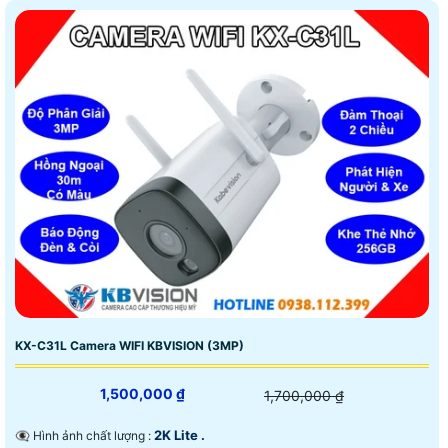
KX-C31L Camera WIFI KBVISION (3MP)
1,500,000 ₫
1,700,000 ₫
2K Lite .
👁️‍🗨 Hình ảnh chất lượng :