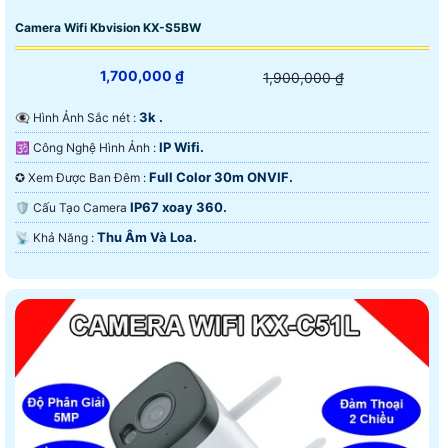
Camera Wifi Kbvision KX-S5BW
1,700,000 ₫
1,900,000 ₫
3k .
👁️‍🗨 Hình Ảnh Sắc nét :
IP Wifi.
🕉️ Công Nghệ Hình Ảnh :
Full Color 30m ONVIF.
✪ Xem Được Ban Đêm :
IP67 xoay 360.
🛡 Cấu Tạo Camera
Thu Âm Và Loa.
️📡 Khả Năng :