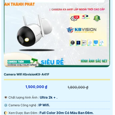
Camera Wifi KbvisionKX-A41F
1,500,000 ₫
1,800,000 ₫
Ultra 2k + .
👁 Chất lượng hình Ảnh :
IP Wifi.
⚙ Camera Công nghệ :
Full Color 30m Có Màu Ban Ðêm.
🌔 Xem Được Ban Đêm :