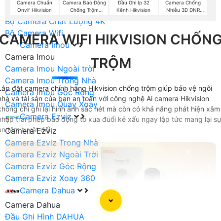
Camera Chuẩn
Camera Báo Động
Đầu Ghi Ip 32
Camera Chống
Bộ Camera Chất Lượng 2K
Onvif Hikvision
Chống Trộm
Kênh Hikvision
Nhiễu 3D DNR
Hikvision
Hikvison
Bộ Camera Chất Lượng 4K
Bộ Camera Wifi
CAMERA WIFI HIKVISION CHỐN
Camera Imou
Camera Imou
TRỘM
Camera Imou Ngoài trời
Camera Imou Trong Nhà
Lắp đặt camera chính hãng Hikvision chống trộm giúp bảo vệ ngôi
Camera Imou Góc Rộng
nhà và tài sản của bạn an toàn với công nghệ Ai camera Hikvision
Camera Imou Quay Xoay
không chỉ ghi lại hình ảnh sắc nét mà còn có khả năng phát hiện xâm
Camera Ezviz
nhập trái phép báo động to xua đuổi kẻ xấu ngay lập tức mang lại s
an tâm tuyệt đối.
Camera Ezviz
Camera Ezviz Trong Nhà
Camera Ezviz Ngoài Trời
Camera Ezviz Góc Rộng
Camera Ezviz Xoay 360
Camera Dahua
Camera Dahua
Đầu Ghi Hình DAHUA