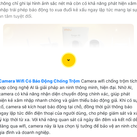
không chỉ ghi lại hình ảnh sắc nét mà còn có khả năng phát hiện xâm
nhập trái phép báo động to xua đuổi kẻ xấu ngay lập tức mang lại s
an tâm tuyệt đối.
Camera Wifi Có Báo Động Chống Trộm
Camera wifi chống trộm tíc
hợp công nghệ AI là giải pháp an ninh thông minh, hiện đại. Nhờ AI,
camera có khả năng nhận diện chuyển động chính xác, giúp phát
hiện kẻ xâm nhập nhanh chóng và giảm thiểu báo động giả. Khi có s
cố, camera sẽ kích hoạt báo động tại chỗ, đồng thời gửi thông báo
ngay lập tức đến điện thoại của người dùng, cho phép giám sát và x
lý kịp thời từ xa. Với khả năng quan sát cả ngày lẫn đêm và kết nối d
dàng qua wifi, camera này là lựa chọn lý tưởng để bảo vệ an ninh ch
gia đình và doanh nghiệp.