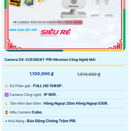
Camera DS-2CE38D8T-PIR Hikvision Công Nghệ Mới
1,100,000 ₫
1,510,000 ₫
FULL HD 1080P .
🔅 Độ Phân giải :
IP Wifi.
🕉️ Camera Công nghệ :
Hồng Ngoại 20m Hồng Ngoại EXIR.
🌜 Tầm Nhìn Ban Đêm :
Cube.
🤹 Mẫu Camera
Báo Động Chống Trộm PIR.
️⇝ Khả Năng :