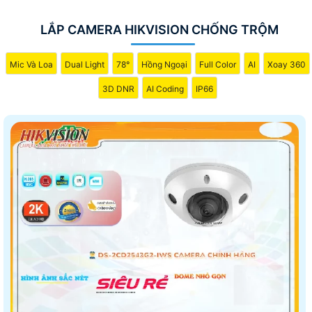
LẮP CAMERA HIKVISION CHỐNG TRỘM
Mic Và Loa
Dual Light
78°
Hồng Ngoại
Full Color
AI
Xoay 360
3D DNR
AI Coding
IP66