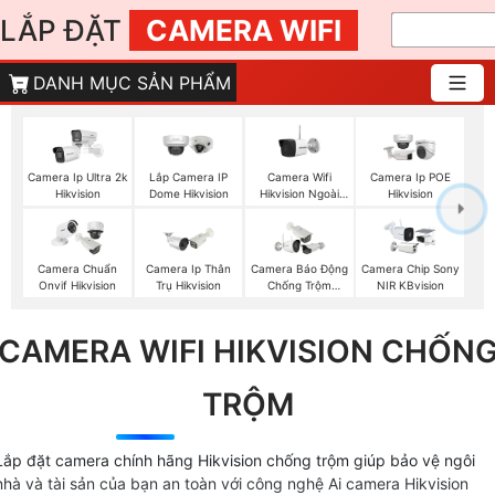
LẮP ĐẶT
CAMERA WIFI
DANH MỤC SẢN PHẨM
Camera Wifi
Camera Ip Ultra 2k
Lắp Camera IP
Camera Ip POE
Hikvision Ngoài
Hikvision
Dome Hikvision
Hikvision
Trời
Camera Chuẩn
Camera Ip Thân
Camera Báo Động
Camera Chip Sony
Onvif Hikvision
Trụ Hikvision
Chống Trộm
NIR KBvision
Hikvision
CAMERA WIFI HIKVISION CHỐN
TRỘM
Lắp đặt camera chính hãng Hikvision chống trộm giúp bảo vệ ngôi
nhà và tài sản của bạn an toàn với công nghệ Ai camera Hikvision