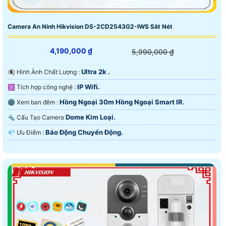
Camera An Ninh Hikvision DS-2CD2543G2-IWS Sắt Nét
4,190,000 ₫
5,990,000 ₫
Ultra 2k .
👁️‍🗨 Hình Ành Chất Lượng :
IP Wifi.
🕉️ Tích hợp công nghệ :
Hồng Ngoại 30m Hồng Ngoại Smart IR.
🌚 Xem ban đêm :
Dome Kim Loại.
🔩 Cấu Tạo Camera
Báo Động Chuyển Động.
️💎 Ưu Điểm :