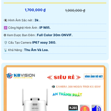
1,700,000 ₫
1,900,000 ₫
3k .
👁️‍🗨 Hình Ảnh Sắc nét :
IP Wifi.
🕉️ Công Nghệ Hình Ảnh :
Full Color 30m ONVIF.
✪ Xem Được Ban Đêm :
IP67 xoay 360.
🛡 Cấu Tạo Camera
Thu Âm Và Loa.
️📡 Khả Năng :