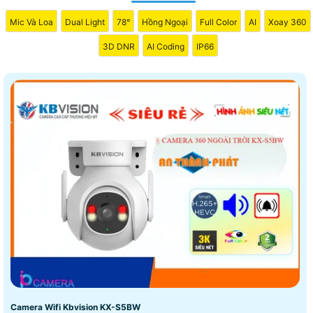
Mic Và Loa
Dual Light
78°
Hồng Ngoại
Full Color
AI
Xoay 360
3D DNR
AI Coding
IP66
Camera Wifi Kbvision KX-S5BW