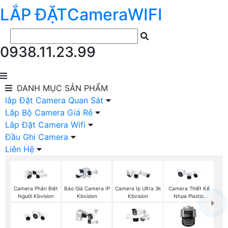
LẮP ĐẶT
Camera
WIFI
0938.11.23.99
DANH MỤC
SẢN PHẨM
lắp Đặt Camera Quan Sát
Lắp Bộ Camera Giá Rẻ
Lắp Đặt Camera Wifi
Đầu Ghi Camera
Liên Hệ
Báo Giá Camera IP
Camera Phân Biệt
Camera Ip Ultra 3k
Camera Thiết Kế
Kbvision
Người Kbvision
Kbvision
Nhựa Plastic
Kbvision