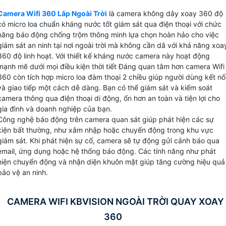
cho người dùng. Với độ phân giải 2.0MP công nghệ IP,
Camera Wifi 360 Lắp Ngoài Trời
là camera không dây xoay 360 độ
Camera Wifi 360 ngoài trời KBvision cung cấp hình ảnh sắc
có micro loa chuẩn kháng nước tốt giám sát qua điện thoại với chức
nét, chi tiết mà không bị mờ hay nhoè. Những trang bị mới
năng báo động chống trộm thông minh lựa chọn hoàn hảo cho việc
được tích hợp đem lại lợi ích cho bạn quan sát và giám sát
giám sát an ninh tại nơi ngoài trời mà không cần dâ với khả năng xoa
360 độ linh hoạt. Với thiết kế kháng nước camera này hoạt động
mọi hoạt động xung quanh một cách rõ ràng và chính
mạnh mẽ dưới mọi điều kiện thời tiết Đáng quan tâm hơn camera Wifi
xác.Với ưu điểm vượt trội về khả năng kháng nước và chức
360 còn tích hợp micro loa đàm thoại 2 chiều giúp người dùng kết nố
năng thông minh, Camera Wifi 360 ngoài trời KBvision là sự
và giao tiếp một cách dễ dàng. Bạn có thể giám sát và kiểm soát
lựa chọn thông minh, tiết kiệm chi phí và mang lại hiệu quả
camera thông qua điện thoại di động, ổn hơn an toàn và tiện lợi cho
lớn cho việc bảo vệ gia đình và cửa hàng của bạn.
gia đình và doanh nghiệp của bạn.
Công nghệ báo động trên camera quan sát giúp phát hiện các sự
kiện bất thường, như xâm nhập hoặc chuyển động trong khu vực
giám sát. Khi phát hiện sự cố, camera sẽ tự động gửi cảnh báo qua
email, ứng dụng hoặc hệ thống báo động. Các tính năng như phát
hiện chuyển động và nhận diện khuôn mặt giúp tăng cường hiệu quả
bảo vệ an ninh.
CAMERA WIFI KBVISION NGOÀI TRỜI QUAY XOAY
360