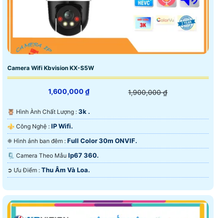
Camera Wifi Kbvision KX-S5W
1,600,000 ₫
1,900,000 ₫
3k .
🦉 Hình Ành Chất Lượng :
IP Wifi.
⚜️ Công Nghệ :
Full Color 30m ONVIF.
❈ Hình ảnh ban đêm :
Ip67 360.
🗜️ Camera Theo Mẫu
Thu Âm Và Loa.
️➲ Ưu Điểm :