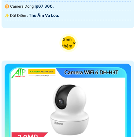
Ip67 360.
♊ Camera Dòng
Thu Âm Và Loa.
️✨ Đặt Điểm :
Xem
thêm