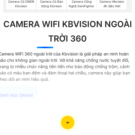
Camera Có DWDR
Camera Có Báo
Camera Công
Camera Hikvision
Kbvision
Động Kbvision
Nghệ DarkFighter
4K Siêu Nét
CAMERA WIFI KBVISION NGOÀI
TRỜI 360
Camera WiFi 360 ngoài trời của Kbvision là giải pháp an ninh hoàn
hảo cho không gian ngoài trời. Với khả năng chống nước tuyệt đối,
trang bị nhiều chức năng tiên tiến như báo động chống trộm, cảnh
báo có màu ban đêm và đàm thoại hai chiều, camera này giúp bạn
theo dõi an ninh hiệu quả.
Camera Wifi 360 Lắp ngoài trời KBvision với khả năng
kháng nước tốt chức năng quay xoay và báo động chống
trộm hiệu quả. Camera Wifi 360 Lắp Ngoài Trời phù hợp sử
dụng cho gia đình, cửa hàng, mang lại sự an toàn và tiện íc