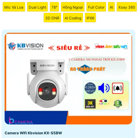
Mic Và Loa
Dual Light
78°
Hồng Ngoại
Full Color
AI
Xoay 360
3D DNR
AI Coding
IP66
Camera Wifi Kbvision KX-S5BW