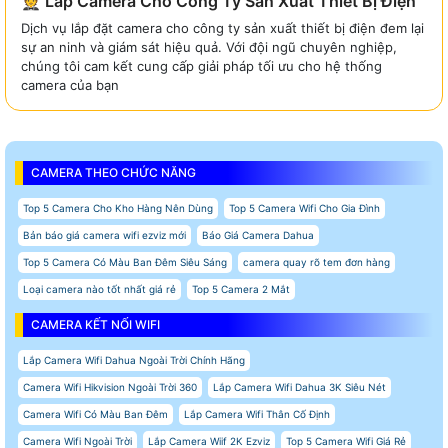
🤵 Lắp Camera Cho Công Ty Sản Xuất Thiết Bị Điện
Dịch vụ lắp đặt camera cho công ty sản xuất thiết bị điện đem lại
sự an ninh và giám sát hiệu quả. Với đội ngũ chuyên nghiệp,
chúng tôi cam kết cung cấp giải pháp tối ưu cho hệ thống
camera của bạn
CAMERA THEO CHỨC NĂNG
Top 5 Camera Cho Kho Hàng Nên Dùng
Top 5 Camera Wifi Cho Gia Đình
Bản báo giá camera wifi ezviz mới
Báo Giá Camera Dahua
Top 5 Camera Có Màu Ban Đêm Siêu Sáng
camera quay rõ tem đơn hàng
Loại camera nào tốt nhất giá rẻ
Top 5 Camera 2 Mắt
CAMERA KẾT NỐI WIFI
Lắp Camera Wifi Dahua Ngoài Trời Chính Hãng
Camera Wifi Hikvision Ngoài Trời 360
Lắp Camera Wifi Dahua 3K Siêu Nét
Camera Wifi Có Màu Ban Đêm
Lắp Camera Wifi Thân Cố Định
Camera Wifi Ngoài Trời
Lắp Camera Wiif 2K Ezviz
Top 5 Camera Wifi Giá Rẻ