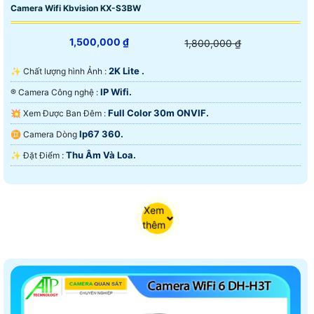
Camera Wifi Kbvision KX-S3BW
1,500,000 ₫
1,800,000 ₫
2K Lite .
✨ Chất lượng hình Ảnh :
IP Wifi.
®️ Camera Công nghệ :
Full Color 30m ONVIF.
💥 Xem Được Ban Đêm :
Ip67 360.
♊ Camera Dòng
Thu Âm Và Loa.
️✨ Đặt Điểm :
Xem
thêm