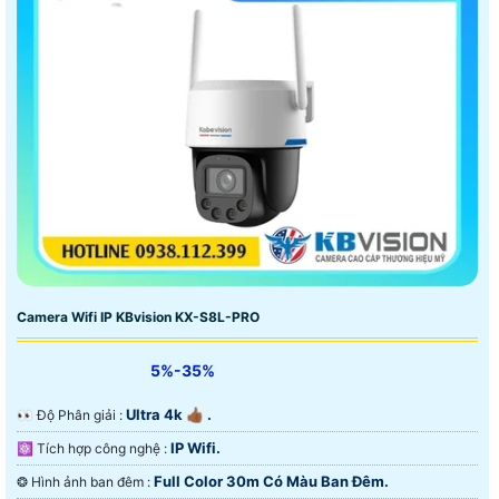
Camera Wifi IP KBvision KX-S8L-PRO
5%-35%
Ultra 4k 👍🏾 .
️👀 Độ Phân giải :
IP Wifi.
⚛️ Tích hợp công nghệ :
Full Color 30m Có Màu Ban Ðêm.
❂ Hình ảnh ban đêm :