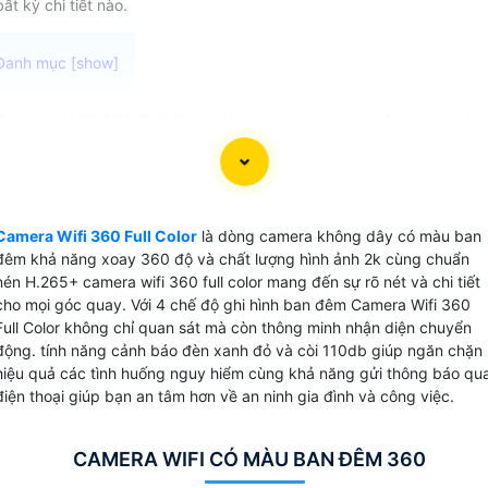
bất kỳ chi tiết nào.
Camera Wifi 360 Full Color là sự lựa chọn lý tưởng cho các
bạn có nhu cầu giám sát ban đêm Với khả năng kết nối
không dây và xoay 360 độ, camera này cung cấp khả năng
quét toàn cảnh một cách linh hoạt và hiệu quả. Chức năng
báo động chống trộm phát hiện chuyển động và bám sát
Camera Wifi 360 Full Color
là dòng camera không dây có màu ban
đối tượng giúp bạn dễ dàng theo dõi mọi hoạt động gần
đêm khả năng xoay 360 độ và chất lượng hình ảnh 2k cùng chuẩn
camera mà không bỏ lỡ bất kỳ sự kiện nào. Với khả năng
nén H.265+ camera wifi 360 full color mang đến sự rõ nét và chi tiết
lưu trữ dữ liệu trên thẻ nhớ tối đa 512GB và chuẩn nén
cho mọi góc quay. Với 4 chế độ ghi hình ban đêm Camera Wifi 360
Full Color không chỉ quan sát mà còn thông minh nhận diện chuyển
H.265+, camera giúp tiết kiệm băng thông và dung lượng
động. tính năng cảnh báo đèn xanh đỏ và còi 110db giúp ngăn chặn
lưu trữ mà vẫn Hoàn toàn tin cậy chất lượng hình ảnh sắc
hiệu quả các tình huống nguy hiểm cùng khả năng gửi thông báo qu
nét.
điện thoại giúp bạn an tâm hơn về an ninh gia đình và công việc.
Với những tính năng ưu việt này, Camera Wifi 360 Full Color
sẽ là trợ thủ đắc lực trong việc bảo vệ ngôi nhà, văn phòng
CAMERA WIFI CÓ MÀU BAN ĐÊM 360
hoặc cửa hàng của bạn.