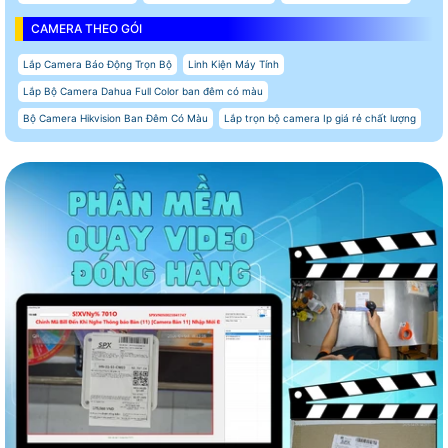
CAMERA THEO GÓI
Lắp Camera Báo Động Trọn Bộ
Linh Kiện Máy Tính
Lắp Bộ Camera Dahua Full Color ban đêm có màu
Bộ Camera Hikvision Ban Đêm Có Màu
Lắp trọn bộ camera Ip giá rẻ chất lượng