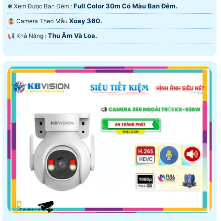
Full Color 30m Có Màu Ban Ðêm.
❃ Xem Được Ban Đêm :
Xoay 360.
🤹 Camera Theo Mẫu
Thu Âm Và Loa.
️📢 Khả Năng :