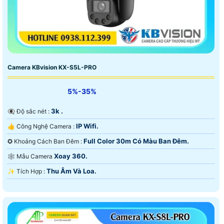
Camera KBvision KX-S5L-PRO
5%-35%
3k .
👁️‍🗨 Độ sắc nét :
IP Wifi.
👍 Công Nghệ Camera :
Full Color 30m Có Màu Ban Ðêm.
✪ Khoảng Cách Ban Đêm :
Xoay 360.
🕸️ Mẫu Camera
Thu Âm Và Loa.
️✨ Tích Hợp :