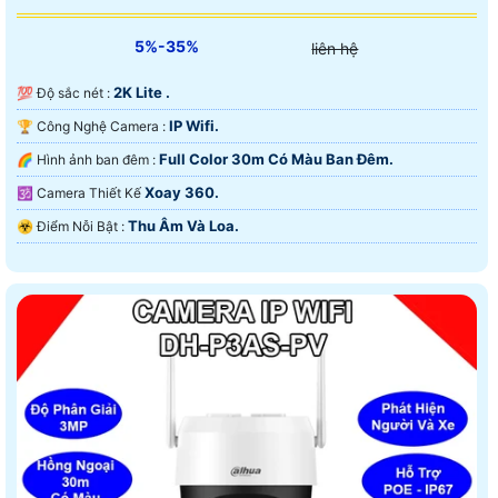
5%-35%
liên hệ
2K Lite .
💯 Độ sắc nét :
IP Wifi.
🏆 Công Nghệ Camera :
Full Color 30m Có Màu Ban Ðêm.
🌈 Hình ảnh ban đêm :
Xoay 360.
🕉️ Camera Thiết Kế
Thu Âm Và Loa.
️☣️ Điểm Nỗi Bật :