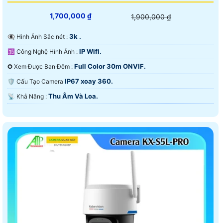
1,700,000 ₫
1,900,000 ₫
3k .
👁️‍🗨 Hình Ảnh Sắc nét :
IP Wifi.
🕉️ Công Nghệ Hình Ảnh :
Full Color 30m ONVIF.
✪ Xem Được Ban Đêm :
IP67 xoay 360.
🛡 Cấu Tạo Camera
Thu Âm Và Loa.
️📡 Khả Năng :