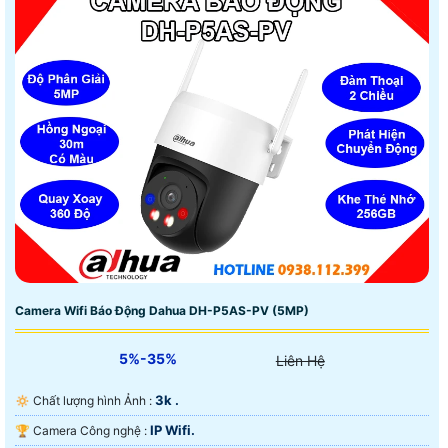
Camera Wifi Báo Động Dahua DH-P5AS-PV (5MP)
5%-35%
Liên Hệ
3k .
🔅 Chất lượng hình Ảnh :
IP Wifi.
🏆 Camera Công nghệ :