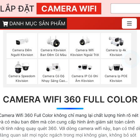
LẮP ĐẶT
CAMERA WIFI
DANH MỤC SẢN PHẨM
Camera Đếm
Camera Wifi
Camera Kbvision
Camera Ip 4k
Người Kbvision
Kbvision Ngoài Trời
Ban Đêm Có Màu
Kbvision
Camera Speedom
Camera Có Độ
Camera IP Có Ghi
Camera Ip POE
Kbvision
Nhạy Sáng Cao
Âm Kbvision
Kbvision
Kbvision
CAMERA WIFI 360 FULL COLOR
Camera Wifi 360 Full Color không chỉ mang lại chất lượng hình rõ nét
và có màu ban đêm mà còn cung cấp hình ảnh giám sát toàn cảnh
với tính năng quay quét 360. Với dòng camera wifi này, bạn có thể d
dàng quan sát mọi ngóc ngách trong mọi không gian, không bỏ sót