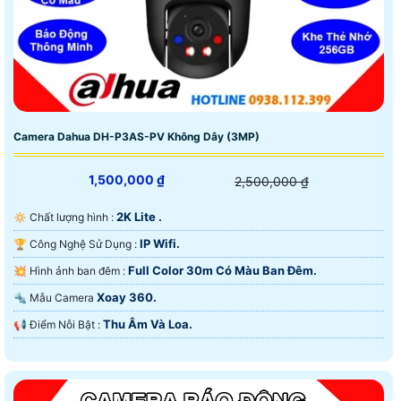
Camera Dahua DH-P3AS-PV Không Dây (3MP)
1,500,000 ₫
2,500,000 ₫
2K Lite .
🔅 Chất lượng hình :
IP Wifi.
🏆 Công Nghệ Sử Dụng :
Full Color 30m Có Màu Ban Ðêm.
💥 Hình ảnh ban đêm :
Xoay 360.
🔩 Mẫu Camera
Thu Âm Và Loa.
️📢 Điểm Nỗi Bật :