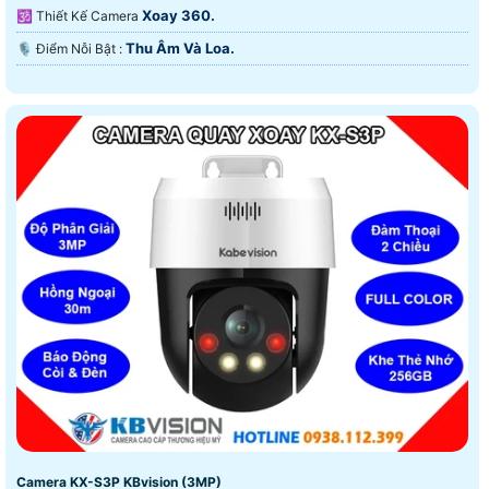
Xoay 360.
🕉️ Thiết Kế Camera
Thu Âm Và Loa.
️🎙 Điểm Nỗi Bật :
Camera KX-S3P KBvision (3MP)