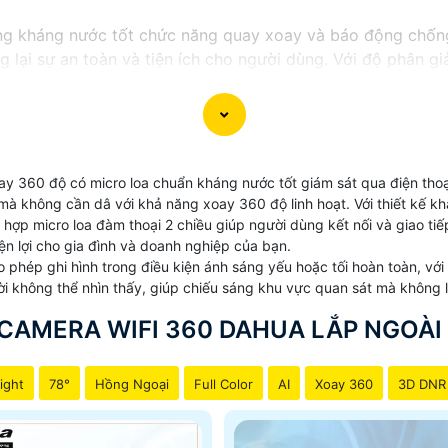
ăng kháng nước tốt chức năng quay xoay và báo động chốn
 lại sự an toàn và tiện ích cho người dùng. Với độ phân gi
ng bị mờ hay nhoè. Những trang bị mới được tích hợp đem lạ
ới ưu điểm vượt trội về khả năng kháng nước và chức năng
 lại hiệu quả lớn cho việc bảo vệ gia đình và cửa hàng của 
y 360 độ có micro loa chuẩn kháng nước tốt giám sát qua điện tho
ời mà không cần dâ với khả năng xoay 360 độ linh hoạt. Với thiết k
 hợp micro loa đàm thoại 2 chiều giúp người dùng kết nối và giao ti
ện lợi cho gia đình và doanh nghiệp của bạn.
 phép ghi hình trong điều kiện ánh sáng yếu hoặc tối hoàn toàn, vớ
i không thể nhìn thấy, giúp chiếu sáng khu vực quan sát mà không l
CAMERA WIFI 360 DAHUA LẮP NGOÀI
ight
78°
Hồng Ngoại
Full Color
AI
Xoay 360
3D DNR