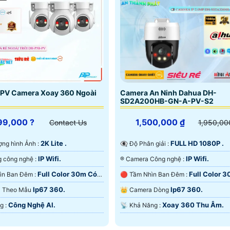
PV Camera Xoay 360 Ngoài
Camera An Ninh Dahua DH-
SD2A200HB-GN-A-PV-S2
99,000 ?
1,500,000 ₫
Contact Us
1,950,00
2K Lite .
FULL HD 1080P .
lượng hình Ảnh :
👁️‍🗨 Độ Phân giải :
IP Wifi.
IP Wifi.
🤖️ Sử dụng công nghệ :
®️ Camera Công nghệ :
Full Color 30m Có
Full Color 
💡 Tầm Nhìn Ban Đêm :
🔴 Tầm Nhìn Ban Đêm :
 Ðêm.
Màu Ban Đêm.
Ip67 360.
Ip67 360.
ra Theo Mẫu
👑 Camera Dòng
Công Nghệ AI.
Xoay 360 Thu Âm.
️✤ Khả Năng :
️📡 Khả Năng :