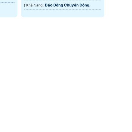
Báo Động Chuyển Động.
️ƒ Khả Năng :