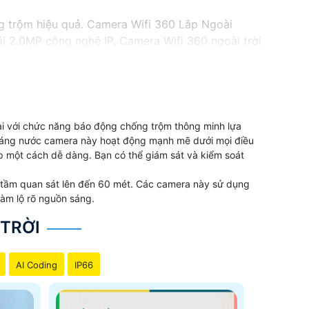
g trộm hiệu quả. Camera Wifi 360 Lắp Ngoài
ải 2.0MP công nghệ IP, Camera Wifi 360 ngoài trời
i lợi ích cho bạn quan sát và giám sát mọi hoạt
 thông minh, Camera Wifi 360 ngoài trời Dahua là
bạn.
ại với chức năng báo động chống trộm thông minh lựa
ế kháng nước camera này hoạt động mạnh mẽ dưới mọi điều
ếp một cách dễ dàng. Bạn có thể giám sát và kiểm soát
i tầm quan sát lên đến 60 mét. Các camera này sử dụng
àm lộ rõ nguồn sáng.
 TRỜI
AI Coding
IP66