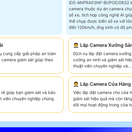
iDS-ANPR403NF-BI/POE/0832 l
camera thuộc dự án camera chụ
số xe, tích hợp công nghệ AI giú
thể chụp được biển số xe với tốc
đến 120km/h, ống kính có độ phâ
4
ải
🤵 Lắp Camera Xưởng Sả
ụ cung cấp giải pháp an toàn
Dịch vụ lắp đặt camera xưởng 
y camera giám sát giúp theo
cường an ninh và giám sát hiệu
thuật viên chuyên nghiệp và...
🤵 Lắp Camera Cửa Hàng
 rẻ giúp bạn giám sát và bảo
Việc lắp đặt camera cho cửa 
ật viên chuyên nghiệp chúng
giám sát hiệu quả mà còn tăn
dõi mọi hoạt động trong cửa hà