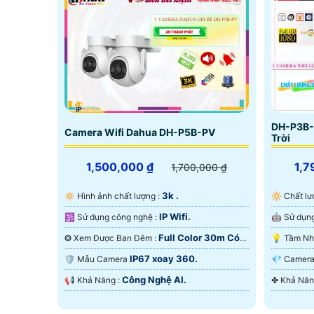
DH-P3B-
Camera Wifi Dahua DH-P5B-PV
Trời
1,500,000 ₫
1,7
1,700,000 ₫
3k .
🔅 Hình ảnh chất lượng :
🔆 Chất 
IP Wifi.
🕉️ Sử dụng công nghệ :
Full Color 30m Có
❂ Xem Được Ban Đêm :
Màu Ban Ðêm.
Màu Ban
IP67 xoay 360.
🛡 Mẫu Camera
💎 Came
Công Nghệ AI.
️📢 Khả Năng :