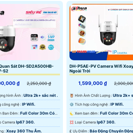
Quan Sát DH-SD2A500HB-
DH-P5AE-PV Camera Wifi Xoa
V-S2
Ngoài Trời
00,000 ₫
1,599,000 ₫
2,250,000 ₫
2,000,00
Ultra 2k+ sắc nét .
Ultra 2k+ s
lượng hình Ảnh :
🦉 Hình Ành Chất Lượng :
IP Wifi.
IP Wifi.
🏆 Sử dụng công nghệ :
⚙ Tích hợp công nghệ :
Full Color 30m Có
Full Color 30m 
✪ Tầm Nhìn Ban Đêm :
🌜 Xem ban đêm :
 Đêm.
Ban Ðêm.
Ip67 360.
Ip67 360.
ạo Camera
💢 Loại Camera
Xoay 360 Thu Âm.
Báo Động Chuyển Độn
️🔔 Khả Năng :
️₤ Ưu Điểm :