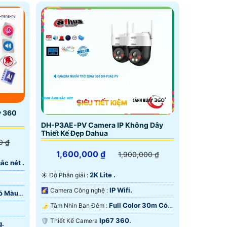
y 360
DH-P3AE-PV Camera IP Không Dây
Thiết Kế Đẹp Dahua
0 ₫
1,600,000 ₫
1,900,000 ₫
ắc nét .
2K Lite .
☀️ Độ Phân giải :
IP Wifi.
🌠 Camera Công nghệ :
Có Màu
Full Color 30m Có
🌛 Tầm Nhìn Ban Đêm :
Màu Ban Ðêm.
Ip67 360.
🛡 Thiết Kế Camera
g.