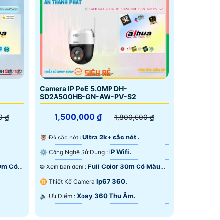
Camera IP PoE 5.0MP DH-
SD2A500HB-GN-AW-PV-S2
1,500,000 ₫
0 ₫
1,800,000 ₫
Ultra 2k+ sắc nét .
🦉 Độ sắc nét :
IP Wifi.
⚙ Công Nghệ Sử Dụng :
30m Có
Full Color 30m Có Màu
❂ Xem ban đêm :
Ban Đêm.
Ip67 360.
♊ Thiết Kế Camera
Xoay 360 Thu Âm.
️🔈 Ưu Điểm :