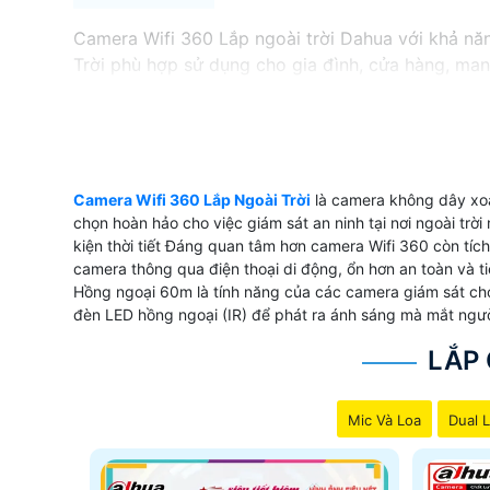
Camera Wifi 360 Lắp ngoài trời Dahua với khả n
Trời phù hợp sử dụng cho gia đình, cửa hàng, mang
Dahua cung cấp hình ảnh sắc nét, chi tiết mà khô
động xung quanh một cách rõ ràng và chính xác.V
sự lựa chọn thông minh, tiết kiệm chi phí và mang
Camera Wifi 360 Lắp Ngoài Trời
là camera không dây xoa
chọn hoàn hảo cho việc giám sát an ninh tại nơi ngoài tr
'
kiện thời tiết Đáng quan tâm hơn camera Wifi 360 còn tích
camera thông qua điện thoại di động, ổn hơn an toàn và ti
Hồng ngoại 60m là tính năng của các camera giám sát cho
đèn LED hồng ngoại (IR) để phát ra ánh sáng mà mắt ngườ
LẮP 
Mic Và Loa
Dual L