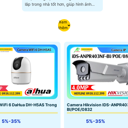
lắp trong nhà tốt hơn, giúp hình ảnh
xem ban đêm sáng đẹp hơn với khoảng
cách hồng ngoại lên đến 30m
Xem
thêm
Camera Hikvision IDS-ANPR40
WiFi 6 DaHua DH-H5AS Trong
BI/POE/0832
5%-35%
5%-35%