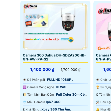
Camera 360 Dahua DH-SD2A200HB-
Camera 
GN-AW-PV-S2
GN-A-P
1,400,000 ₫
1,6
1,700,000 ₫
FULL HD 1080P .
👁 Độ Phân giải :
👁 Chất 
IP Wifi.
⚛️ Camera Công nghệ :
Full Color 30m Có
🌔 Tầm Nhìn Ban Đêm :
Màu Ban Đêm.
Màu Ban
Ip67 360.
💎 Mẫu Camera
⚒ Cấu T
Xoay 360 Thu Âm.
️₤ Khả Năng :