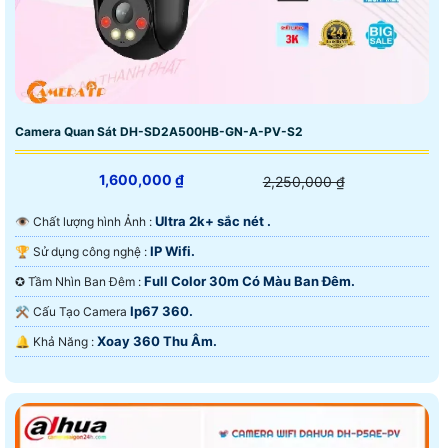
Camera Quan Sát DH-SD2A500HB-GN-A-PV-S2
1,600,000 ₫
2,250,000 ₫
Ultra 2k+ sắc nét .
👁 Chất lượng hình Ảnh :
IP Wifi.
🏆 Sử dụng công nghệ :
Full Color 30m Có Màu Ban Đêm.
✪ Tầm Nhìn Ban Đêm :
Ip67 360.
⚒ Cấu Tạo Camera
Xoay 360 Thu Âm.
️🔔 Khả Năng :