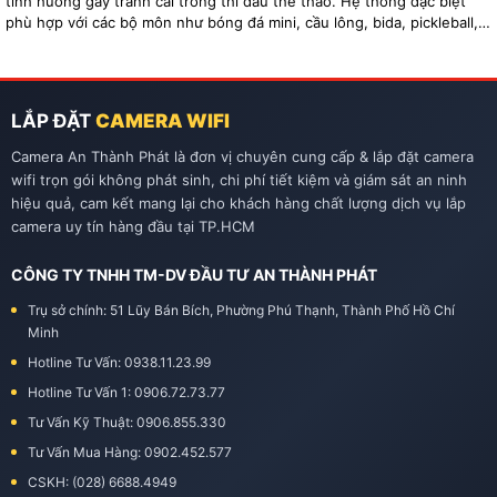
tình huống gây tranh cãi trong thi đấu thể thao. Hệ thống đặc biệt
phù hợp với các bộ môn như bóng đá mini, cầu lông, bida, pickleball,
tennis…
LẮP ĐẶT
CAMERA WIFI
Camera An Thành Phát là đơn vị chuyên cung cấp & lắp đặt camera
wifi trọn gói không phát sinh, chi phí tiết kiệm và giám sát an ninh
hiệu quả, cam kết mang lại cho khách hàng chất lượng dịch vụ lắp
camera uy tín hàng đầu tại TP.HCM
CÔNG TY TNHH TM-DV ĐẦU TƯ AN THÀNH PHÁT
Trụ sở chính: 51 Lũy Bán Bích, Phường Phú Thạnh, Thành Phố Hồ Chí
Minh
Hotline Tư Vấn: 0938.11.23.99
Hotline Tư Vấn 1: 0906.72.73.77
Tư Vấn Kỹ Thuật: 0906.855.330
Tư Vấn Mua Hàng: 0902.452.577
CSKH: (028) 6688.4949