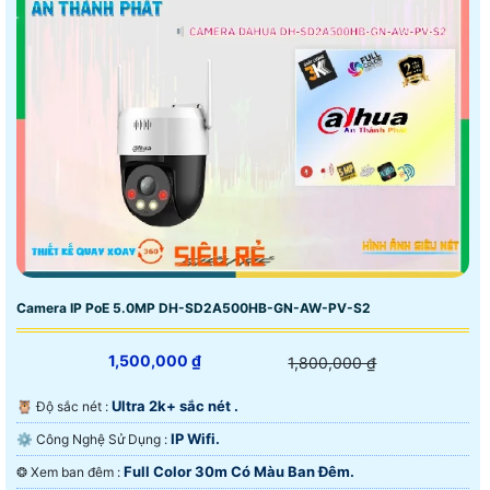
Camera IP PoE 5.0MP DH-SD2A500HB-GN-AW-PV-S2
1,500,000 ₫
1,800,000 ₫
Ultra 2k+ sắc nét .
🦉 Độ sắc nét :
IP Wifi.
⚙ Công Nghệ Sử Dụng :
Full Color 30m Có Màu Ban Đêm.
❂ Xem ban đêm :