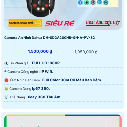
Camera An Ninh Dahua DH-SD2A200HB-GN-A-PV-S2
1,500,000 ₫
1,950,000 ₫
FULL HD 1080P .
👁️‍🗨 Độ Phân giải :
IP Wifi.
®️ Camera Công nghệ :
Full Color 30m Có Màu Ban Đêm.
🔴 Tầm Nhìn Ban Đêm :
Ip67 360.
👑 Camera Dòng
Xoay 360 Thu Âm.
️📡 Khả Năng :