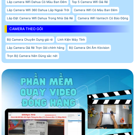
Lắp camera Wifi Dahua Có Màu Ban Đêm
Top 5 Camera Wifi Giá Rẻ
Lắp Camera Wifi 360 Dahua Lắp Ngoài Trời
Camera Wifi Có Màu Ban Đêm
Lắp Đặt Camera Wifi Dahua Trong Nhà Giá Rẻ
Camera Wifi Vantech Có Báo Động
CAMERA THEO GÓI
Bộ Camera Chuyên Dụng giá rẻ
Linh Kiện Máy Tính
Lắp Camera Giá Rẻ Trọn Gói chính hãng
Bộ Camera Ghi Âm Kbvision
Trọn Bộ Camera Nên Dùng sắc nét