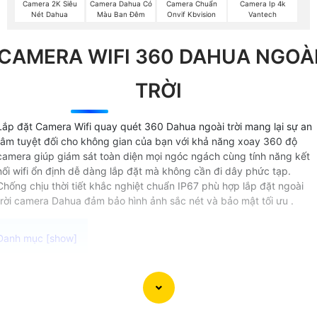
Camera 2K Siêu
Camera Dahua Có
Camera Chuẩn
Camera Ip 4k
Nét Dahua
Màu Ban Đêm
Onvif Kbvision
Vantech
CAMERA WIFI 360 DAHUA NGOÀ
TRỜI
Lắp đặt Camera Wifi quay quét 360 Dahua ngoài trời mang lại sự an
tâm tuyệt đối cho không gian của bạn với khả năng xoay 360 độ
camera giúp giám sát toàn diện mọi ngóc ngách cùng tính năng kết
nối wifi ổn định dễ dàng lắp đặt mà không cần đi dây phức tạp.
Chống chịu thời tiết khắc nghiệt chuẩn IP67 phù hợp lắp đặt ngoài
trời camera Dahua đảm bảo hình ảnh sắc nét và bảo mật tối ưu .
Camera Wifi 360 Lắp ngoài trời Dahua với khả năng kháng
nước tốt chức năng quay xoay và báo động chống trộm
hiệu quả. Camera Wifi 360 Lắp Ngoài Trời phù hợp sử dụng