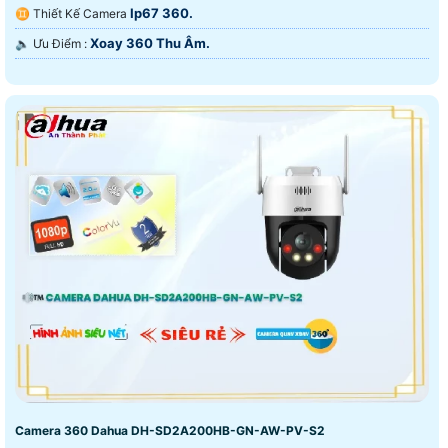
Ip67 360.
♊ Thiết Kế Camera
Xoay 360 Thu Âm.
️🔈 Ưu Điểm :
Camera 360 Dahua DH-SD2A200HB-GN-AW-PV-S2