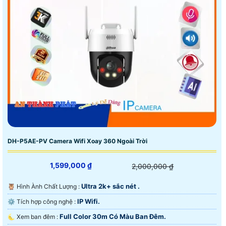
DH-P5AE-PV Camera Wifi Xoay 360 Ngoài Trời
1,599,000 ₫
2,000,000 ₫
Ultra 2k+ sắc nét .
🦉 Hình Ành Chất Lượng :
IP Wifi.
⚙ Tích hợp công nghệ :
Full Color 30m Có Màu Ban Ðêm.
🌜 Xem ban đêm :