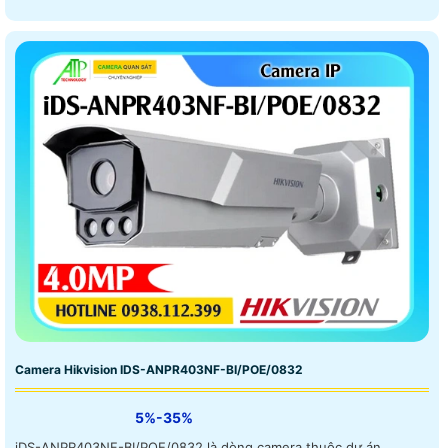
Camera Hikvision IDS-ANPR403NF-BI/POE/0832
5%-35%
iDS-ANPR403NF-BI/POE/0832 là dòng camera thuộc dự án