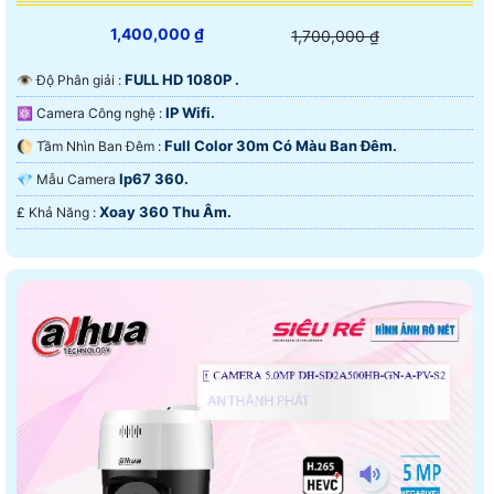
1,400,000 ₫
1,700,000 ₫
FULL HD 1080P .
👁 Độ Phân giải :
IP Wifi.
⚛️ Camera Công nghệ :
Full Color 30m Có Màu Ban Đêm.
🌔 Tầm Nhìn Ban Đêm :
Ip67 360.
💎 Mẫu Camera
Xoay 360 Thu Âm.
️₤ Khả Năng :