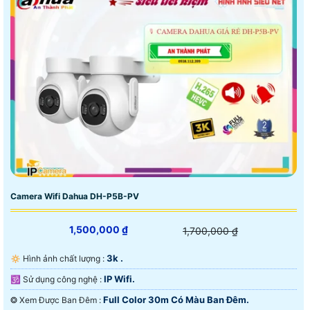
Camera Wifi Dahua DH-P5B-PV
1,500,000 ₫
1,700,000 ₫
3k .
🔅 Hình ảnh chất lượng :
IP Wifi.
🕉️ Sử dụng công nghệ :
Full Color 30m Có Màu Ban Ðêm.
❂ Xem Được Ban Đêm :