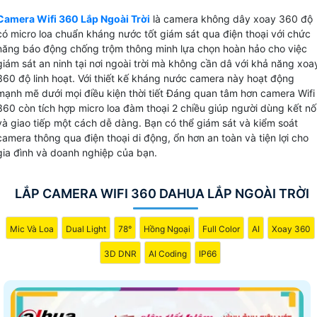
cho gia đình, cửa hàng, mang lại sự an toàn và tiện ích cho
Camera Wifi 360 Lắp Ngoài Trời
là camera không dây xoay 360 độ
người dùng. Với độ phân giải 2.0MP công nghệ IP, Camera
có micro loa chuẩn kháng nước tốt giám sát qua điện thoại với chức
Wifi 360 ngoài trời Dahua cung cấp hình ảnh sắc nét, chi
năng báo động chống trộm thông minh lựa chọn hoàn hảo cho việc
tiết mà không bị mờ hay nhoè. Những trang bị mới được
giám sát an ninh tại nơi ngoài trời mà không cần dâ với khả năng xoa
tích hợp đem lại lợi ích cho bạn quan sát và giám sát mọi
360 độ linh hoạt. Với thiết kế kháng nước camera này hoạt động
mạnh mẽ dưới mọi điều kiện thời tiết Đáng quan tâm hơn camera Wifi
hoạt động xung quanh một cách rõ ràng và chính xác.Với
360 còn tích hợp micro loa đàm thoại 2 chiều giúp người dùng kết nố
ưu điểm vượt trội về khả năng kháng nước và chức năng
và giao tiếp một cách dễ dàng. Bạn có thể giám sát và kiểm soát
thông minh, Camera Wifi 360 ngoài trời Dahua là sự lựa
camera thông qua điện thoại di động, ổn hơn an toàn và tiện lợi cho
chọn thông minh, tiết kiệm chi phí và mang lại hiệu quả lớn
gia đình và doanh nghiệp của bạn.
cho việc bảo vệ gia đình và cửa hàng của bạn.
LẮP CAMERA WIFI 360 DAHUA LẮP NGOÀI TRỜI
Mic Và Loa
Dual Light
78°
Hồng Ngoại
Full Color
AI
Xoay 360
3D DNR
AI Coding
IP66