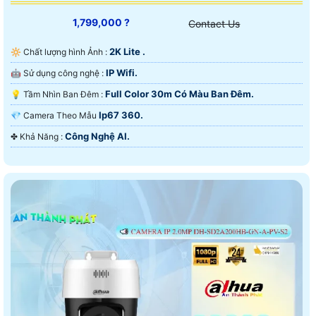
1,799,000 ?
Contact Us
2K Lite .
🔆 Chất lượng hình Ảnh :
IP Wifi.
🤖️ Sử dụng công nghệ :
Full Color 30m Có Màu Ban Ðêm.
💡 Tầm Nhìn Ban Đêm :
Ip67 360.
💎 Camera Theo Mẫu
Công Nghệ AI.
️✤ Khả Năng :