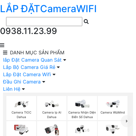
LẮP ĐẶT
Camera
WIFI
0938.11.23.99
DANH MỤC
SẢN PHẨM
lắp Đặt Camera Quan Sát
Lắp Bộ Camera Giá Rẻ
Lắp Đặt Camera Wifi
Đầu Ghi Camera
Liên Hệ
Camera TIOC
Camera Ip AI
Camera Nhận Diện
Camera WizMind
Dahua
Dahua
Biển Số Dahua