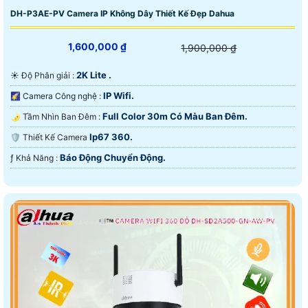
DH-P3AE-PV Camera IP Không Dây Thiết Kế Đẹp Dahua
1,600,000 ₫
1,900,000 ₫
2K Lite .
☀️ Độ Phân giải :
IP Wifi.
🌠 Camera Công nghệ :
Full Color 30m Có Màu Ban Ðêm.
🌛 Tầm Nhìn Ban Đêm :
Ip67 360.
🛡 Thiết Kế Camera
Báo Động Chuyển Động.
️ƒ Khả Năng :