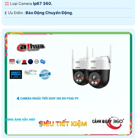
Ip67 360.
💢 Loại Camera
Báo Động Chuyển Động.
️₤ Ưu Điểm :