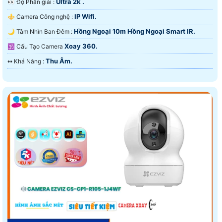
Ultra 2k .
️👀 Độ Phân giải :
IP Wifi.
⚜️ Camera Công nghệ :
Hồng Ngoại 10m Hồng Ngoại Smart IR.
🌙 Tầm Nhìn Ban Đêm :
Xoay 360.
🕉️ Cấu Tạo Camera
Thu Âm.
️↭ Khả Năng :