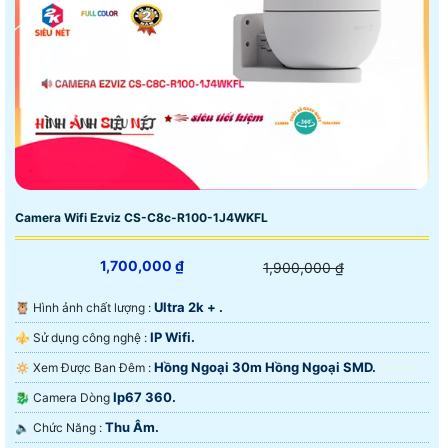
Camera Wifi Ezviz CS-C8c-R100-1J4WKFL
1,700,000 ₫
1,900,000 ₫
Ultra 2k + .
🦉 Hình ảnh chất lượng :
IP Wifi.
⚜️ Sử dụng công nghệ :
Hồng Ngoại 30m Hồng Ngoại SMD.
🔅 Xem Được Ban Đêm :
Ip67 360.
🐉️ Camera Dòng
Thu Âm.
️🔈 Chức Năng :