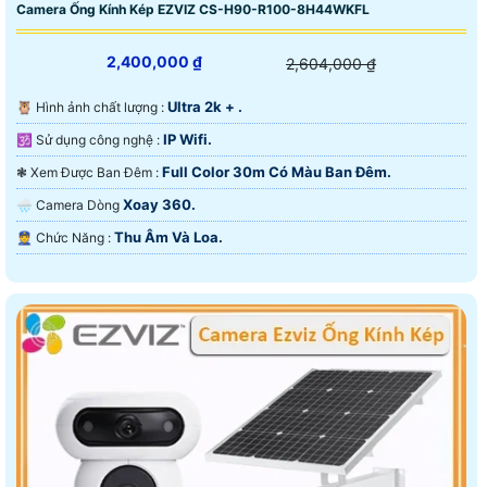
Camera Ống Kính Kép EZVIZ CS-H90-R100-8H44WKFL
2,400,000 ₫
2,604,000 ₫
Ultra 2k + .
🦉 Hình ảnh chất lượng :
IP Wifi.
🕉️ Sử dụng công nghệ :
Full Color 30m Có Màu Ban Ðêm.
❃ Xem Được Ban Đêm :
Xoay 360.
🌧️ Camera Dòng
Thu Âm Và Loa.
️👮 Chức Năng :