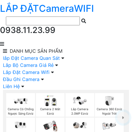
LẮP ĐẶT
Camera
WIFI
0938.11.23.99
DANH MỤC
SẢN PHẨM
lắp Đặt Camera Quan Sát
Lắp Bộ Camera Giá Rẻ
Lắp Đặt Camera Wifi
Đầu Ghi Camera
Liên Hệ
Camera 360 Ezviz
Camera Có Chống
Camera 2 Mắt
Lắp Camera
Ngoài Trời
Ngược Sáng Ezviz
Ezviz
2.0MP Ezviz