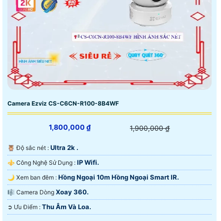
Camera Ezviz CS-C6CN-R100-8B4WF
1,800,000 ₫
1,900,000 ₫
Ultra 2k .
🦉 Độ sắc nét :
IP Wifi.
⚜️ Công Nghệ Sử Dụng :
Hồng Ngoại 10m Hồng Ngoại Smart IR.
🌙 Xem ban đêm :
Xoay 360.
🎼️ Camera Dòng
Thu Âm Và Loa.
️➲ Ưu Điểm :