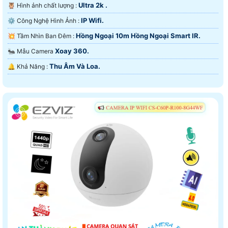
Ultra 2k .
🦉 Hình ảnh chất lượng :
IP Wifi.
⚙ Công Nghệ Hình Ảnh :
Hồng Ngoại 10m Hồng Ngoại Smart IR.
💥 Tầm Nhìn Ban Đêm :
Xoay 360.
🐜 Mẫu Camera
Thu Âm Và Loa.
️🔔 Khả Năng :