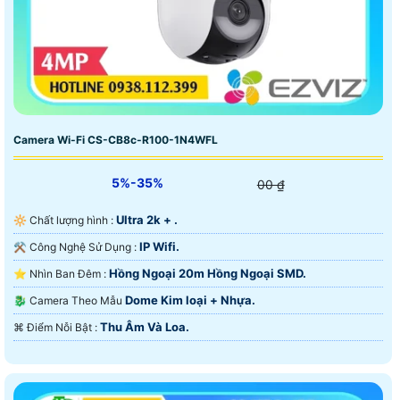
Camera Wi-Fi CS-CB8c-R100-1N4WFL
5%-35%
00 ₫
Ultra 2k + .
🔆 Chất lượng hình :
IP Wifi.
⚒ Công Nghệ Sử Dụng :
Hồng Ngoại 20m Hồng Ngoại SMD.
⭐ Nhìn Ban Đêm :
Dome Kim loại + Nhựa.
🐉️ Camera Theo Mẫu
Thu Âm Và Loa.
️⌘ Điểm Nỗi Bật :