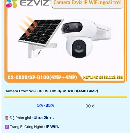
Camera Ezviz Wi-Fi IP CS-CB90/SP-R100(4MP+4MP)
5%-35%
00 ₫
Ultra 2k + .
🦉 Độ Phân giải :
IP Wifi.
🕉️ Trang Bị Công Nghệ :