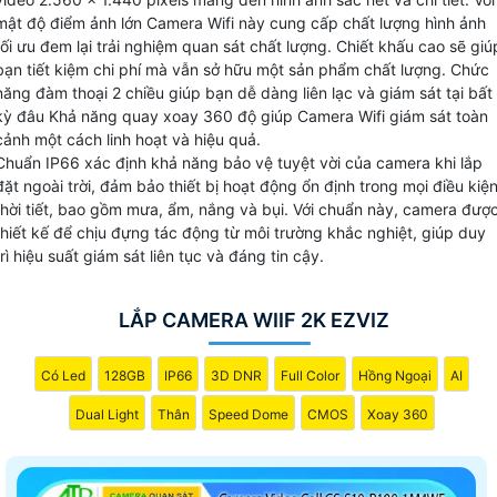
dàng với người ở nhà mọi lúc mọi nơi. 🦉 Nét cần nghĩ đến
mật độ điểm ảnh lớn Camera Wifi này cung cấp chất lượng hình ảnh
của camera wifi độ phân giải 2k tính năng báo động chống
tối ưu đem lại trải nghiệm quan sát chất lượng. Chiết khấu cao sẽ giú
bạn tiết kiệm chi phí mà vẫn sở hữu một sản phẩm chất lượng. Chức
trộm giúp bảo vệ tài sản và ngôi nhà của bạn hiệu quả hơn.
năng đàm thoại 2 chiều giúp bạn dễ dàng liên lạc và giám sát tại bất
Đây thực sự là dòng camera thông minh mà bạn không nên
kỳ đâu Khả năng quay xoay 360 độ giúp Camera Wifi giám sát toàn
bỏ lỡ.
cảnh một cách linh hoạt và hiệu quả.
Chuẩn IP66 xác định khả năng bảo vệ tuyệt vời của camera khi lắp
đặt ngoài trời, đảm bảo thiết bị hoạt động ổn định trong mọi điều kiệ
thời tiết, bao gồm mưa, ẩm, nắng và bụi. Với chuẩn này, camera đượ
thiết kế để chịu đựng tác động từ môi trường khắc nghiệt, giúp duy
trì hiệu suất giám sát liên tục và đáng tin cậy.
LẮP CAMERA WIIF 2K EZVIZ
Có Led
128GB
IP66
3D DNR
Full Color
Hồng Ngoại
AI
Dual Light
Thân
Speed Dome
CMOS
Xoay 360