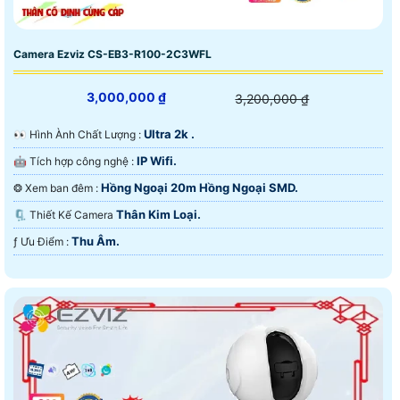
Camera Ezviz CS-EB3-R100-2C3WFL
3,000,000 ₫
3,200,000 ₫
Ultra 2k .
️👀 Hình Ành Chất Lượng :
IP Wifi.
🤖️ Tích hợp công nghệ :
Hồng Ngoại 20m Hồng Ngoại SMD.
❂ Xem ban đêm :
Thân Kim Loại.
🗜️ Thiết Kế Camera
Thu Âm.
️ƒ Ưu Điểm :