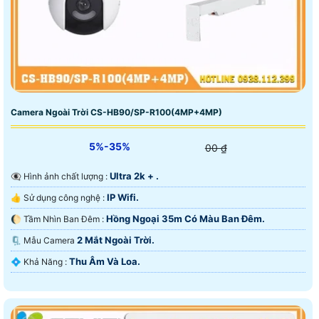
Camera Ngoài Trời CS-HB90/SP-R100(4MP+4MP)
5%-35%
00 ₫
Ultra 2k + .
👁️‍🗨 Hình ảnh chất lượng :
IP Wifi.
👍 Sử dụng công nghệ :
Hồng Ngoại 35m Có Màu Ban Ðêm.
🌔 Tầm Nhìn Ban Đêm :
2 Mắt Ngoài Trời.
🗜️ Mẫu Camera
Thu Âm Và Loa.
️💠 Khả Năng :