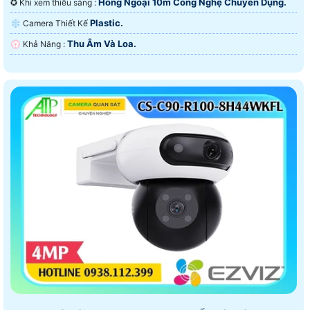
Hồng Ngoại 10m Công Nghệ Chuyên Dụng.
✪ Khi xem thiếu sáng :
Plastic.
❄ Camera Thiết Kế
Thu Âm Và Loa.
️💮 Khả Năng :