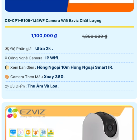
CS-CP1-R105-1J4WF Camera Wifi Ezviz Chất Lượng
1,100,000 ₫
1,300,000 ₫
Ultra 2k .
👁️‍🗨 Độ Phân giải :
IP Wifi.
®️ Công Nghệ Camera :
Hồng Ngoại 10m Hồng Ngoại Smart IR.
🌔 Xem ban đêm :
Xoay 360.
🎨 Camera Theo Mẫu
Thu Âm Và Loa.
️ლ Ưu Điểm :