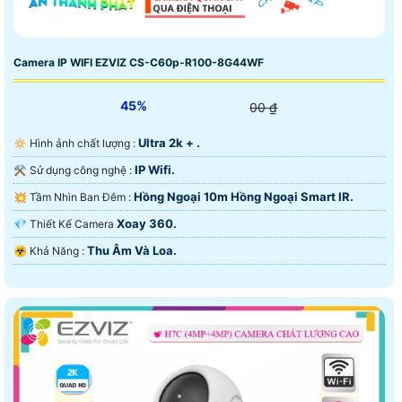
Camera IP WIFI EZVIZ CS-C60p-R100-8G44WF
45%
00 ₫
Ultra 2k + .
🔅 Hình ảnh chất lượng :
IP Wifi.
⚒ Sử dụng công nghệ :
Hồng Ngoại 10m Hồng Ngoại Smart IR.
💥 Tầm Nhìn Ban Đêm :
Xoay 360.
💎 Thiết Kế Camera
Thu Âm Và Loa.
️☣️ Khả Năng :