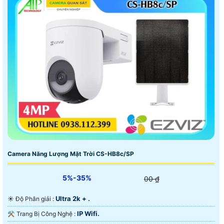
Camera Năng Lượng Mặt Trời CS-HB8c/SP
5%-35%
00 ₫
Ultra 2k + .
☀️ Độ Phân giải :
IP Wifi.
⚒ Trang Bị Công Nghệ :