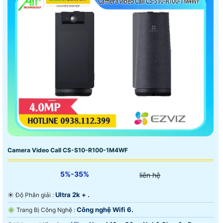
Camera Video Call CS-S10-R100-1M4WF
5%-35%
liên hệ
Ultra 2k + .
☀️ Độ Phân giải :
Công nghệ Wifi 6.
✳️ Trang Bị Công Nghệ :