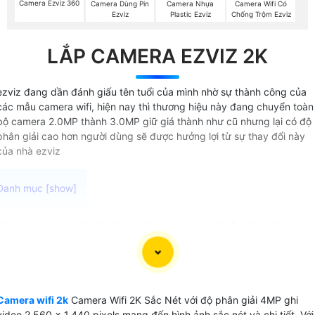
Camera Ezviz 360
Camera Dùng Pin
Camera Nhựa
Camera Wifi Có
Ezviz
Plastic Ezviz
Chống Trộm Ezviz
LẮP CAMERA EZVIZ 2K
ezviz đang dần đánh giấu tên tuổi của mình nhờ sự thành công của
các mẫu camera wifi, hiện nay thì thương hiệu này đang chuyển toàn
bộ camera 2.0MP thành 3.0MP giữ giá thành như cũ nhưng lại có độ
phân giải cao hơn người dùng sẽ được hưởng lợi từ sự thay đổi này
của nhà ezviz
Dòng camera wifi 2K Ezviz độ phân giải 4MP sắc nét khôn
chỉ là sự lựa chọn hoàn hảo cho ngôi nhà của bạn mà còn l
giải pháp an ninh thông minh và hiện đại. Với công nghệ
hình ảnh chất lượng, bạn sẽ luôn có những hình ảnh sắc nét
chất lượng ngay cả trong điều kiện ánh sáng yếu. Khả năng
Camera wifi 2k
Camera Wifi 2K Sắc Nét với độ phân giải 4MP ghi
đàm thoại 2 chiều tích hợp giúp bạn có thể giao tiếp dễ
video 2.560 x 1.440 pixels mang đến hình ảnh sắc nét và chi tiết. Với