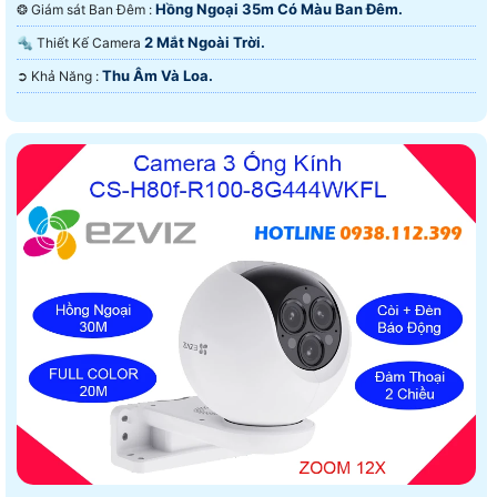
Hồng Ngoại 35m Có Màu Ban Ðêm.
❂ Giám sát Ban Đêm :
2 Mắt Ngoài Trời.
🔩 Thiết Kế Camera
Thu Âm Và Loa.
️➲ Khả Năng :