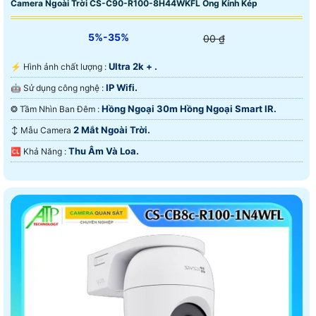
Camera Ngoài Trời CS-C90-R100-8H44WKFL Ống Kính Kép
5%-35%
00 ₫
Ultra 2k + .
️⚡ Hình ảnh chất lượng :
IP Wifi.
🤖️ Sử dụng công nghệ :
Hồng Ngoại 30m Hồng Ngoại Smart IR.
❂ Tầm Nhìn Ban Đêm :
2 Mắt Ngoài Trời.
↕️ Mẫu Camera
Thu Âm Và Loa.
️🆑 Khả Năng :