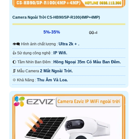
Camera Ngoài Trời CS-HB90/SP-R100(4MP+4MP)
5%-35%
00 ₫
Ultra 2k + .
👁️‍🗨 Hình ảnh chất lượng :
IP Wifi.
👍 Sử dụng công nghệ :
Hồng Ngoại 35m Có Màu Ban Ðêm.
🌔 Tầm Nhìn Ban Đêm :
2 Mắt Ngoài Trời.
🗜️ Mẫu Camera
Thu Âm Và Loa.
️💠 Khả Năng :