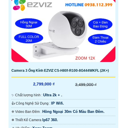
Camera 3 Ống Kính EZVIZ CS-H80f-R100-8G444WKFL (2K+)
2,799,000 ₫
3,499,000 ₫
Ultra 2k + .
✨ Chất lượng hình :
IP Wifi.
👍 Công Nghệ Sử Dụng :
Hồng Ngoại 30m Có Màu Ban Ðêm.
❈ Video Ban Đêm :
Ip67 360.
❄ Thiết Kế Camera