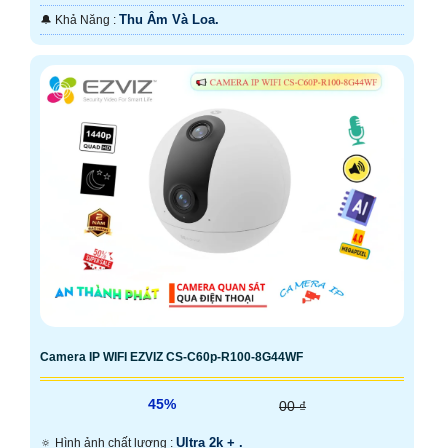
Thu Âm Và Loa.
️🔔 Khả Năng :
Camera IP WIFI EZVIZ CS-C60p-R100-8G44WF
45%
00 ₫
Ultra 2k + .
🔅 Hình ảnh chất lượng :