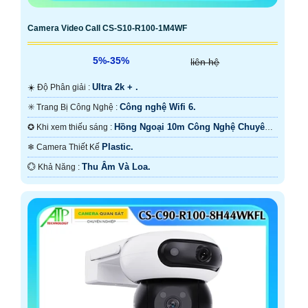
Camera Video Call CS-S10-R100-1M4WF
5%-35%
liên hệ
Ultra 2k + .
☀️ Độ Phân giải :
Công nghệ Wifi 6.
✳️ Trang Bị Công Nghệ :
Hồng Ngoại 10m Công Nghệ Chuyên
✪ Khi xem thiếu sáng :
Dụng.
Plastic.
❄ Camera Thiết Kế
Thu Âm Và Loa.
️💮 Khả Năng :