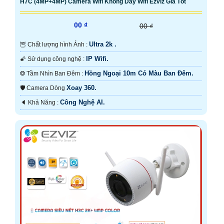
H7C (4MP+4MP) Camera Wifi Không Dây Wifi Ezviz Giá Tốt
00 ₫
00 ₫
Ultra 2k .
🦉 Chất lượng hình Ảnh :
IP Wifi.
🌠 Sử dụng công nghệ :
Hồng Ngoại 10m Có Màu Ban Ðêm.
❂ Tầm Nhìn Ban Đêm :
Xoay 360.
🛡 Camera Dòng
Công Nghệ AI.
️🔈 Khả Năng :