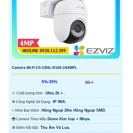
Camera Wi-Fi CS-CB8c-R100-1N4WFL
5%-35%
00 ₫
Ultra 2k + .
🔆 Chất lượng hình :
IP Wifi.
⚒ Công Nghệ Sử Dụng :
Hồng Ngoại 20m Hồng Ngoại SMD.
⭐ Nhìn Ban Đêm :
Dome Kim loại + Nhựa.
🐉️ Camera Theo Mẫu
Thu Âm Và Loa.
️⌘ Điểm Nỗi Bật :