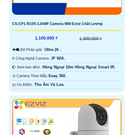
CS-CP1-R105-1J4WF Camera Wifi Ezviz Chất Lượng
1,100,000 ₫
1,300,000 ₫
Ultra 2k .
👁️‍🗨 Độ Phân giải :
IP Wifi.
®️ Công Nghệ Camera :
Hồng Ngoại 10m Hồng Ngoại Smart IR.
🌔 Xem ban đêm :
Xoay 360.
🎨 Camera Theo Mẫu
Thu Âm Và Loa.
️ლ Ưu Điểm :