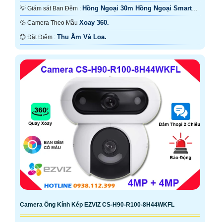
Hồng Ngoại 30m Hồng Ngoại Smart
💡 Giám sát Ban Đêm :
IR.
Xoay 360.
💦 Camera Theo Mẫu
Thu Âm Và Loa.
️💮 Đặt Điểm :
Camera Ống Kính Kép EZVIZ CS-H90-R100-8H44WKFL