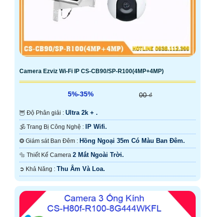
Camera Ezviz Wi-Fi IP CS-CB90/SP-R100(4MP+4MP)
5%-35%
00 ₫
Ultra 2k + .
🦉 Độ Phân giải :
IP Wifi.
🕉️ Trang Bị Công Nghệ :
Hồng Ngoại 35m Có Màu Ban Ðêm.
❂ Giám sát Ban Đêm :
2 Mắt Ngoài Trời.
🔩 Thiết Kế Camera
Thu Âm Và Loa.
️➲ Khả Năng :