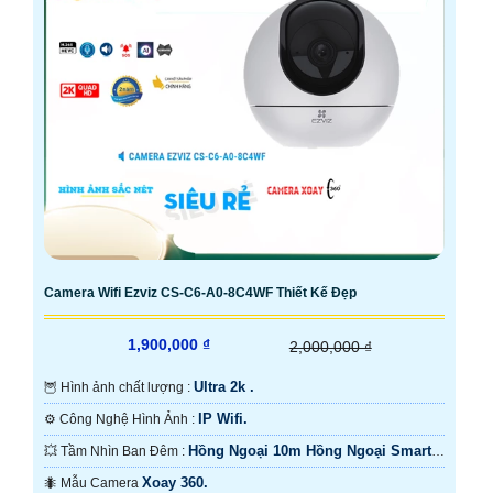
Camera Wifi Ezviz CS-C6-A0-8C4WF Thiết Kế Đẹp
1,900,000 ₫
2,000,000 ₫
Ultra 2k .
🦉 Hình ảnh chất lượng :
IP Wifi.
⚙ Công Nghệ Hình Ảnh :
Hồng Ngoại 10m Hồng Ngoại Smart
💥 Tầm Nhìn Ban Đêm :
IR.
Xoay 360.
🐜 Mẫu Camera