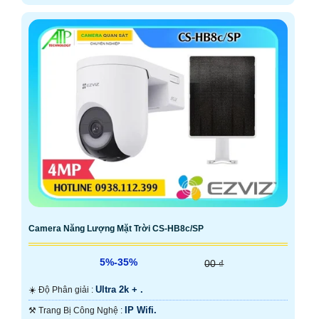
Camera Năng Lượng Mặt Trời CS-HB8c/SP
5%-35%
00 ₫
Ultra 2k + .
☀️ Độ Phân giải :
IP Wifi.
⚒ Trang Bị Công Nghệ :