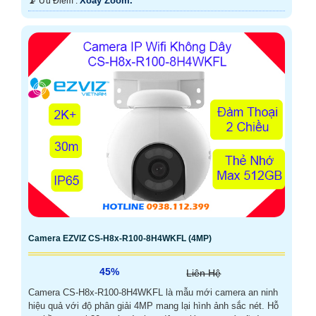
Xoay Zoom.
️📡 Ưu Điểm :
Camera EZVIZ CS-H8x-R100-8H4WKFL (4MP)
45%
Liên Hệ
Camera CS-H8x-R100-8H4WKFL là mẫu mới camera an ninh
hiệu quả với độ phân giải 4MP mang lại hình ảnh sắc nét. Hỗ