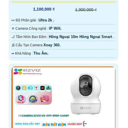
1,100,000 ₫
1,300,000 ₫
Ultra 2k .
️👀 Độ Phân giải :
IP Wifi.
⚜️ Camera Công nghệ :
Hồng Ngoại 10m Hồng Ngoại Smart
🌙 Tầm Nhìn Ban Đêm :
IR.
Xoay 360.
🕉️ Cấu Tạo Camera
Thu Âm.
️↭ Khả Năng :