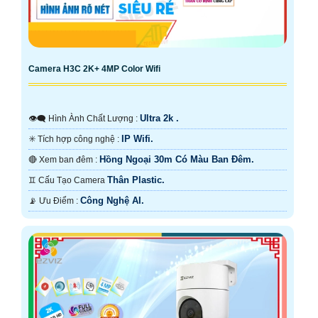
Camera H3C 2K+ 4MP Color Wifi
Ultra 2k .
👁️‍🗨 Hình Ành Chất Lượng :
IP Wifi.
✳️ Tích hợp công nghệ :
Hồng Ngoại 30m Có Màu Ban Ðêm.
🔴 Xem ban đêm :
Thân Plastic.
♊ Cấu Tạo Camera
Công Nghệ AI.
️📡 Ưu Điểm :