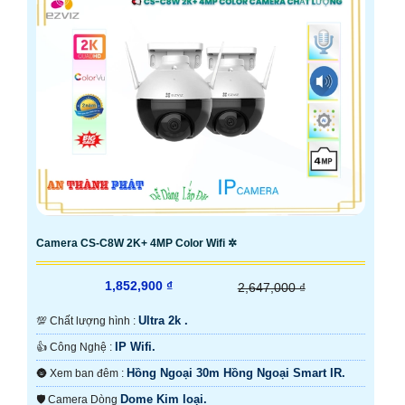
Camera CS-C8W 2K+ 4MP Color Wifi ✲
1,852,900 ₫
2,647,000 ₫
Ultra 2k .
💯 Chất lượng hình :
IP Wifi.
👍 Công Nghệ :
Hồng Ngoại 30m Hồng Ngoại Smart IR.
🌚 Xem ban đêm :
Dome Kim loại.
🛡 Camera Dòng