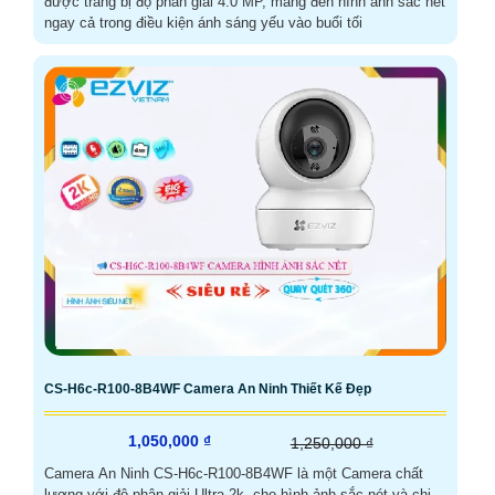
được trang bị độ phân giải 4.0 MP, mang đến hình ảnh sắc nét
ngay cả trong điều kiện ánh sáng yếu vào buổi tối
CS-H6c-R100-8B4WF Camera An Ninh Thiết Kế Đẹp
1,050,000 ₫
1,250,000 ₫
Camera An Ninh CS-H6c-R100-8B4WF là một Camera chất
lượng với độ phân giải Ultra 2k, cho hình ảnh sắc nét và chi