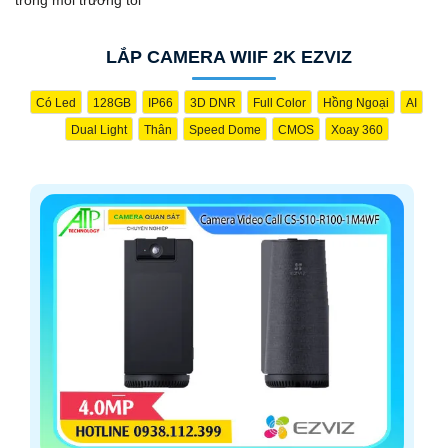
LẮP CAMERA WIIF 2K EZVIZ
Có Led
128GB
IP66
3D DNR
Full Color
Hồng Ngoại
AI
Dual Light
Thân
Speed Dome
CMOS
Xoay 360