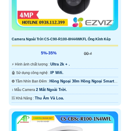
Camera Ngoài Trời CS-C90-R100-8H44WKFL Ống Kính Kép
5%-35%
00 ₫
Ultra 2k + .
️⚡ Hình ảnh chất lượng :
IP Wifi.
🤖️ Sử dụng công nghệ :
Hồng Ngoại 30m Hồng Ngoại Smart
❂ Tầm Nhìn Ban Đêm :
IR.
2 Mắt Ngoài Trời.
↕️ Mẫu Camera
Thu Âm Và Loa.
️🆑 Khả Năng :