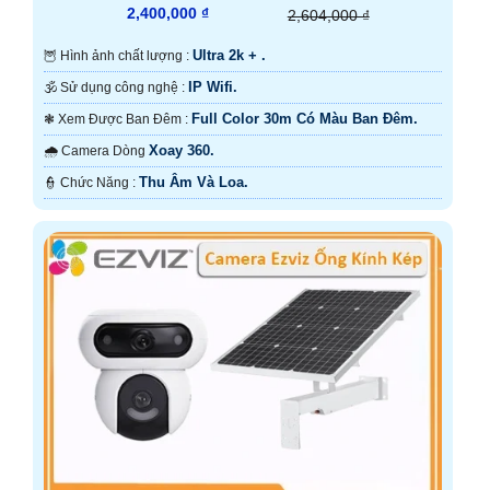
2,400,000 ₫
2,604,000 ₫
Ultra 2k + .
🦉 Hình ảnh chất lượng :
IP Wifi.
🕉️ Sử dụng công nghệ :
Full Color 30m Có Màu Ban Ðêm.
❃ Xem Được Ban Đêm :
Xoay 360.
🌧️ Camera Dòng
Thu Âm Và Loa.
️👮 Chức Năng :