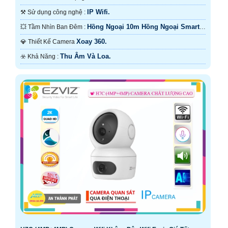
IP Wifi.
⚒ Sử dụng công nghệ :
Hồng Ngoại 10m Hồng Ngoại Smart
💥 Tầm Nhìn Ban Đêm :
IR.
Xoay 360.
💎 Thiết Kế Camera
Thu Âm Và Loa.
️☣️ Khả Năng :