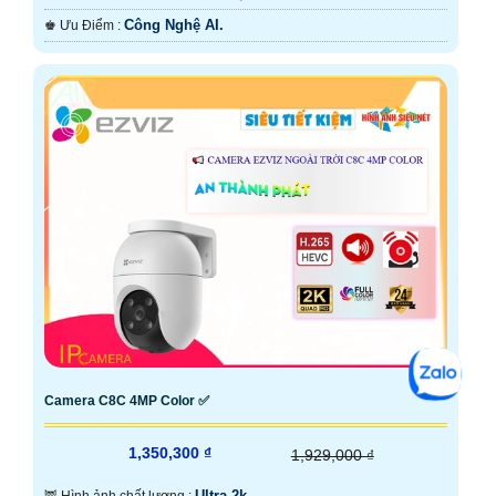
Công Nghệ AI.
️♚ Ưu Điểm :
Camera C8C 4MP Color ✅
1,350,300 ₫
1,929,000 ₫
Ultra 2k .