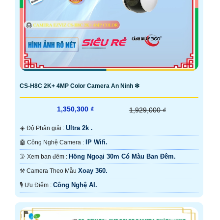
CS-H8C 2K+ 4MP Color Camera An Ninh ❇
1,350,300 ₫
1,929,000 ₫
Ultra 2k .
☀️ Độ Phân giải :
IP Wifi.
🤖️ Công Nghệ Camera :
Hồng Ngoại 30m Có Màu Ban Ðêm.
🌛 Xem ban đêm :
Xoay 360.
⚒ Camera Theo Mẫu
Công Nghệ AI.
️🎙 Ưu Điểm :