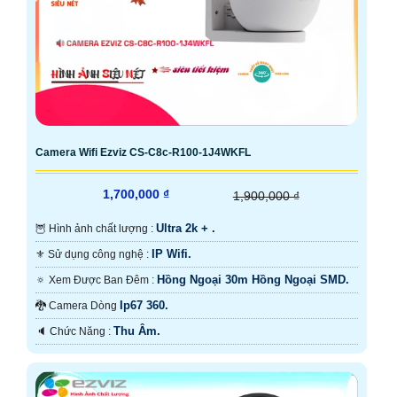
Camera Wifi Ezviz CS-C8c-R100-1J4WKFL
1,700,000 ₫
1,900,000 ₫
Ultra 2k + .
🦉 Hình ảnh chất lượng :
IP Wifi.
⚜️ Sử dụng công nghệ :
Hồng Ngoại 30m Hồng Ngoại SMD.
🔅 Xem Được Ban Đêm :
Ip67 360.
🐉️ Camera Dòng
Thu Âm.
️🔈 Chức Năng :