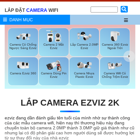
LẮP ĐẶT
CAMERA
WIFI
DANH MỤC
Camera 360 Ezviz
Camera Có Chống
Camera 2 Mắt
Lắp Camera 2.0MP
Ngoài Trời
Ngược Sáng Ezviz
Ezviz
Ezviz
Camera Ezviz 360
Camera Dùng Pin
Camera Nhựa
Camera Wifi Có
Ezviz
Plastic Ezviz
Chống Trộm Ezviz
LẮP CAMERA EZVIZ 2K
ezviz đang dần đánh giấu tên tuổi của mình nhờ sự thành công
của các mẫu camera wifi, hiện nay thì thương hiệu này đang
chuyển toàn bộ camera 2.0MP thành 3.0MP giữ giá thành như cũ
nhưng lại có độ phân giải cao hơn người dùng sẽ được hưởng lợi
từ sự thay đổi này của nhà ezviz