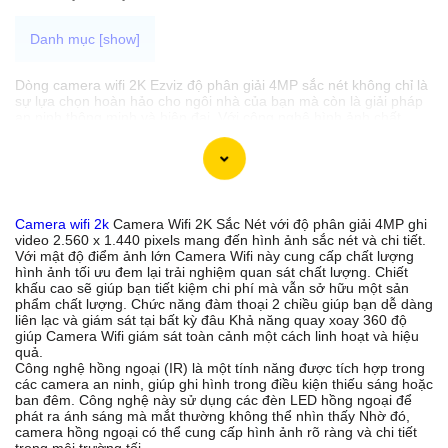
Dòng camera wifi 2K Ezviz độ phân giải 4MP sắc nét không chỉ là
sự lựa chọn hoàn hảo cho ngôi nhà của bạn mà còn là giải pháp
an ninh thông minh và hiện đại. Với công nghệ hình ảnh chất
lượng, bạn sẽ luôn có những hình ảnh sắc nét chất lượng ngay
cả trong điều kiện ánh sáng yếu. Khả năng đàm thoại 2 chiều tích
hợp giúp bạn có thể giao tiếp dễ dàng với người ở nhà mọi lúc
mọi nơi. 🦉 Nét cần nghĩ đến của camera wifi độ phân giải 2k tính
năng báo động chống trộm giúp bảo vệ tài sản và ngôi nhà của
bạn hiệu quả hơn. Đây thực sự là dòng camera thông minh mà
Camera wifi 2k
Camera Wifi 2K Sắc Nét với độ phân giải 4MP ghi
bạn không nên bỏ lỡ.
video 2.560 x 1.440 pixels mang đến hình ảnh sắc nét và chi tiết.
Với mật độ điểm ảnh lớn Camera Wifi này cung cấp chất lượng
hình ảnh tối ưu đem lại trải nghiệm quan sát chất lượng. Chiết
khấu cao sẽ giúp bạn tiết kiệm chi phí mà vẫn sở hữu một sản
'
phẩm chất lượng. Chức năng đàm thoại 2 chiều giúp bạn dễ dàng
liên lạc và giám sát tại bất kỳ đâu Khả năng quay xoay 360 độ
giúp Camera Wifi giám sát toàn cảnh một cách linh hoạt và hiệu
quả.
Công nghệ hồng ngoại (IR) là một tính năng được tích hợp trong
các camera an ninh, giúp ghi hình trong điều kiện thiếu sáng hoặc
ban đêm. Công nghệ này sử dụng các đèn LED hồng ngoại để
phát ra ánh sáng mà mắt thường không thể nhìn thấy Nhờ đó,
camera hồng ngoại có thể cung cấp hình ảnh rõ ràng và chi tiết
trong môi trường tối