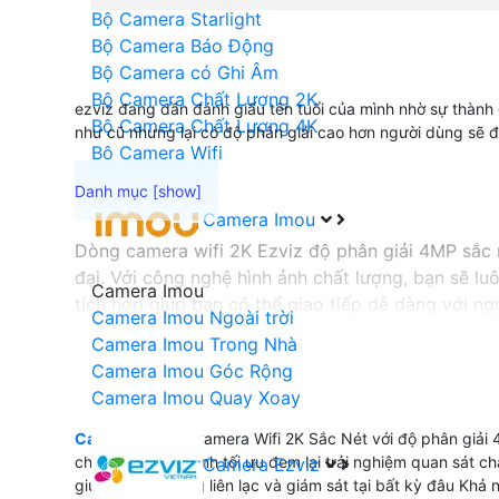
Bộ Camera Starlight
Bộ Camera Báo Động
Bộ Camera có Ghi Âm
Bộ Camera Chất Lượng 2K
ezviz đang dần đánh giấu tên tuổi của mình nhờ sự thành
Bộ Camera Chất Lượng 4K
như cũ nhưng lại có độ phân giải cao hơn người dùng sẽ đ
Bộ Camera Wifi
Camera Imou
Dòng camera wifi 2K Ezviz độ phân giải 4MP sắc n
đại. Với công nghệ hình ảnh chất lượng, bạn sẽ l
Camera Imou
tích hợp giúp bạn có thể giao tiếp dễ dàng với n
Camera Imou Ngoài trời
trộm giúp bảo vệ tài sản và ngôi nhà của bạn hi
Camera Imou Trong Nhà
Camera Imou Góc Rộng
Camera Imou Quay Xoay
'
Camera wifi 2k
Camera Wifi 2K Sắc Nét với độ phân giải 4
chất lượng hình ảnh tối ưu đem lại trải nghiệm quan sát 
Camera Ezviz
giúp bạn dễ dàng liên lạc và giám sát tại bất kỳ đâu Khả