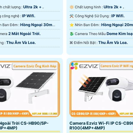
Ultra 2k + .
Ultra 2k + .
ảnh chất lượng :
🔆 Chất lượng hình :
IP Wifi.
IP Wifi.
🤖️ Sử dụng công nghệ :
⚒ Công Nghệ Sử Dụng :
Hồng Ngoại 30m
Hồng Ngoại 20m
❂ Tầm Nhìn Ban Đêm :
⭐ Nhìn Ban Đêm :
ại Smart IR.
Ngoại SMD.
2 Mắt Ngoài Trời.
Dome Kim loạ
amera
🐉️ Camera Theo Mẫu
Nhựa.
Thu Âm Và Loa.
Thu Âm Và Loa.
️🆑 Khả Năng :
️⌘ Điểm Nỗi Bật :
Ngoài Trời CS-HB90/SP-
Camera Ezviz Wi-Fi IP CS-CB9
MP+4MP)
R100(4MP+4MP)