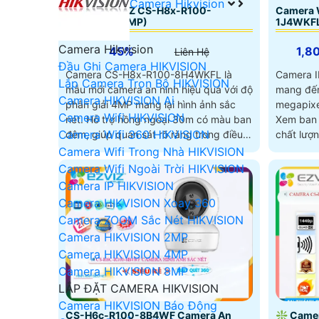
Camera Hikvision
Camera EZVIZ CS-H8x-R100-
Camera 
8H4WKFL (4MP)
1J4WKF
Camera Hikvision
45%
1,8
Liên Hệ
Đầu Ghi Camera HIKVISION
Camera CS-H8x-R100-8H4WKFL là
Camera 
Lắp Camera Trọn Bộ HIKVISION
mẫu mới camera an ninh hiệu quả với độ
mang đến
Camera HIKVISION Ai
phân giải 4MP mang lại hình ảnh sắc
megapixel
Camera Wifi HIKVISION
nét. Hỗ trợ hồng ngoại 30m có màu ban
Xem ban 
Camera Wifi 360 HIKVISION
đêm, giúp quan sát rõ ràng trong điều
chất lượn
kiện thiếu sáng
Camera Wifi Trong Nhà HIKVISION
Camera Wifi Ngoài Trời HIKVISION
Camera IP HIKVISION
Camera HIKVISION Xoay 360
Camera ZOOM Sắc Nét HIKVISION
Camera HIKVISION 2MP
Camera HIKVISION 4MP
Camera HIKVISION 8MP
LẮP ĐẶT CAMERA HIKVISION
Camera HIKVISION Báo Động
CS-H6c-R100-8B4WF Camera An
❇ Came