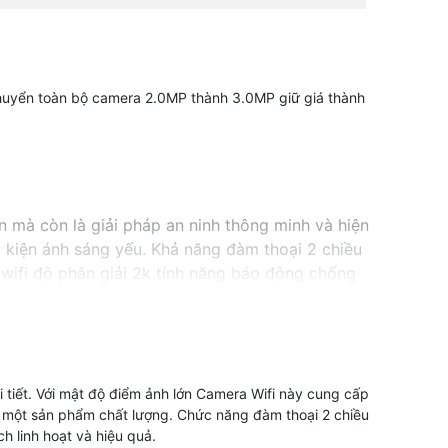
chuyển toàn bộ camera 2.0MP thành 3.0MP giữ giá thành
 mà còn là giải pháp an ninh thông minh và hiện
u kiện ánh sáng yếu. Khả năng đàm thoại 2 chiều
 wifi độ phân giải 2k tính năng báo động chống
không nên bỏ lỡ.
 tiết. Với mật độ điểm ảnh lớn Camera Wifi này cung cấp
hữu một sản phẩm chất lượng. Chức năng đàm thoại 2 chiều
h linh hoạt và hiệu quả.