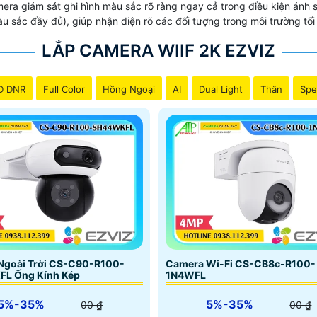
amera giám sát ghi hình màu sắc rõ ràng ngay cả trong điều kiện án
àu sắc đầy đủ), giúp nhận diện rõ các đối tượng trong môi trường t
LẮP CAMERA WIIF 2K EZVIZ
D DNR
Full Color
Hồng Ngoại
AI
Dual Light
Thân
Spe
Ngoài Trời CS-C90-R100-
Camera Wi-Fi CS-CB8c-R100-
L Ống Kính Kép
1N4WFL
5%-35%
5%-35%
00 ₫
00 ₫