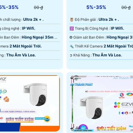
5%-35%
5%-35%
00 ₫
00 ₫
Ultra 2k + .
Ultra 2k + .
nh ảnh chất lượng :
🦉 Độ Phân giải :
IP Wifi.
IP Wifi.
👍 Sử dụng công nghệ :
🕉️ Trang Bị Công Nghệ :
Hồng Ngoại 35m Có
Hồng Ngoại 
🌔 Tầm Nhìn Ban Đêm :
❂ Giám sát Ban Đêm :
 Ðêm.
Màu Ban Ðêm.
2 Mắt Ngoài Trời.
2 Mắt Ngoài Trờ
Camera
🔩 Thiết Kế Camera
Thu Âm Và Loa.
Thu Âm Và Loa.
️💠 Khả Năng :
️➲ Khả Năng :
u