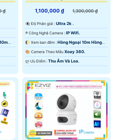
1,100,000 ₫
0 ₫
1,300,000 ₫
Ultra 2k .
👁️‍🗨 Độ Phân giải :
IP Wifi.
®️ Công Nghệ Camera :
 10m
Hồng Ngoại 10m Hồng
🌔 Xem ban đêm :
Ngoại Smart IR.
Xoay 360.
🎨 Camera Theo Mẫu
Thu Âm Và Loa.
️ლ Ưu Điểm :