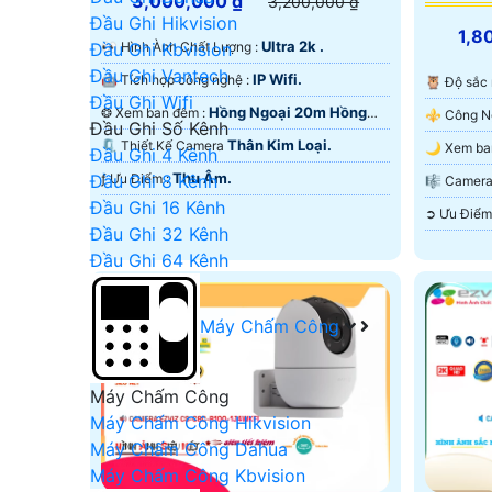
3,000,000 ₫
3,200,000 ₫
Đầu Ghi Hikvision
1,8
Ultra 2k .
️👀 Hình Ành Chất Lượng :
Đầu Ghi Kbvision
Đầu Ghi Vantech
IP Wifi.
🤖️ Tích hợp công nghệ :
🦉 Độ sắc
Đầu Ghi Wifi
Hồng Ngoại 20m Hồng
❂ Xem ban đêm :
Đầu Ghi Số Kênh
Ngoại SMD.
Thân Kim Loại.
🗜️ Thiết Kế Camera
Đầu Ghi 4 Kênh
Ngoại Sma
Thu Âm.
️ƒ Ưu Điểm :
Đầu Ghi 8 Kênh
🎼️ Came
Đầu Ghi 16 Kênh
Đầu Ghi 32 Kênh
Đầu Ghi 64 Kênh
Máy Chấm Công
Máy Chấm Công
Máy Chấm Công Hikvision
Máy Chấm Công Dahua
Máy Chấm Công Kbvision