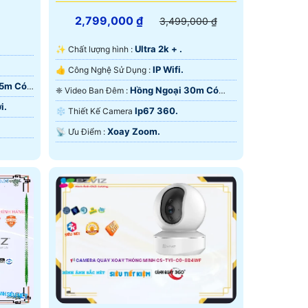
2,799,000 ₫
3,499,000 ₫
Ultra 2k + .
✨ Chất lượng hình :
IP Wifi.
👍 Công Nghệ Sử Dụng :
35m Có
Hồng Ngoại 30m Có
❈ Video Ban Đêm :
Màu Ban Ðêm.
i.
Ip67 360.
❄ Thiết Kế Camera
Xoay Zoom.
️📡 Ưu Điểm :