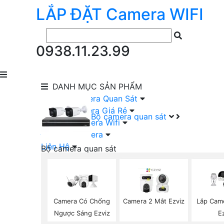
LẮP ĐẶT
Camera
WIFI
0938.11.23.99
DANH MỤC
SẢN PHẨM
lắp Đặt Camera Quan Sát
Lắp Bộ Camera Giá Rẻ
Bộ camera quan sát
Lắp Đặt Camera Wifi
Đầu Ghi Camera
Liên Hệ
Bộ camera quan sát
Camera HIKVISION Trọn Bộ
Camera KBVISION Trọn Bộ
Camera DAHUA Trọn Bộ
Camera giá Rẻ Trọn Bộ
Camera Có Chống
Camera 2 Mắt Ezviz
Lắp Cam
Bộ Camera Nên Dùng
Ngược Sáng Ezviz
E
Bộ Camera Có Màu Ban Đêm