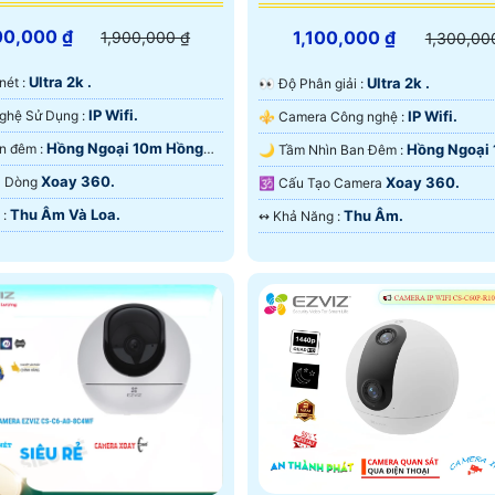
00,000 ₫
1,100,000 ₫
1,900,000 ₫
1,300,00
Ultra 2k .
 nét :
Ultra 2k .
️👀 Độ Phân giải :
IP Wifi.
⚜️ Công Nghệ Sử Dụng :
IP Wifi.
⚜️ Camera Công nghệ :
Hồng Ngoại 10m Hồng
🌙 Xem ban đêm :
Hồng Ngoại
🌙 Tầm Nhìn Ban Đêm :
rt IR.
Hồng Ngoại Smart IR.
Xoay 360.
ra Dòng
Xoay 360.
🕉️ Cấu Tạo Camera
Thu Âm Và Loa.
️➲ Ưu Điểm :
Thu Âm.
️↭ Khả Năng :