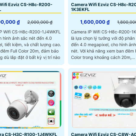
Wifi Ezviz CS-H8c-R200-
Camera Wifi Ezviz CS-H8c-R2
L
1K3EKFL
00,000 ₫
1,600,000 ₫
2,000,000 ₫
1,800,00
IP Wifi CS-H8c-R200-1J4WKFL
Camera IP Wifi CS-H8c-R200-1
 hình ảnh sắc nét đến 4.0
là lựa chọn lý tưởng với độ phân 
, tiết kiệm, và chất lượng cao.
đến 4.0 megapixel, cho hình ảnh
đêm Full Color 20m, đảm bảo
nét. Với khả năng xem ban đêm Full
g dù lắp đặt ở bất kỳ vị trí nào
Color trong khoảng cách 20m,...
ra CS-H3C-R100-1J4WKFL
Camera Wifi Ezviz CS-C8W-A