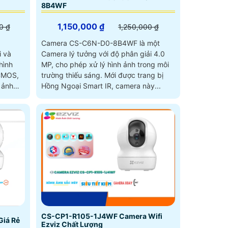
8B4WF
1,150,000 ₫
0 ₫
1,250,000 ₫
Camera CS-C6N-D0-8B4WF là một
i và
Camera lý tưởng với độ phân giải 4.0
hình
MP, cho phép xử lý hình ảnh trong môi
trường thiếu sáng. Mới được trang bị
 ảnh
Hồng Ngoại Smart IR, camera này...
hóng
CS-CP1-R105-1J4WF Camera Wifi
iá Rẻ
Ezviz Chất Lượng