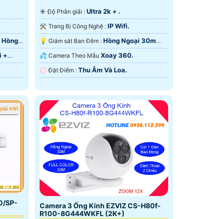
Ultra 2k + .
☀️ Độ Phân giải :
IP Wifi.
⚒ Trang Bị Công Nghệ :
 Hồng
Hồng Ngoại 30m
💡 Giám sát Ban Đêm :
Hồng Ngoại Smart IR.
i +
Xoay 360.
💦 Camera Theo Mẫu
Thu Âm Và Loa.
️💮 Đặt Điểm :
0/SP-
Camera 3 Ống Kính EZVIZ CS-H80f-
R100-8G444WKFL (2K+)