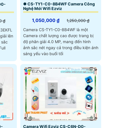
✽ CS-TY1-C0-8B4WF Camera Công
00-
Nghệ Mới Wifi Ezviz
1,050,000 ₫
1,250,000 ₫
0 ₫
Camera CS-TY1-C0-8B4WF là một
K3EKFL
Camera chất lượng cao được trang bị
giải lên
độ phân giải 4.0 MP, mang đến hình
 sắc
ảnh sắc nét ngay cả trong điều kiện ánh
sáng yếu vào buổi tối
0-
Camera Wifi Ezviz CS-C6N-D0-