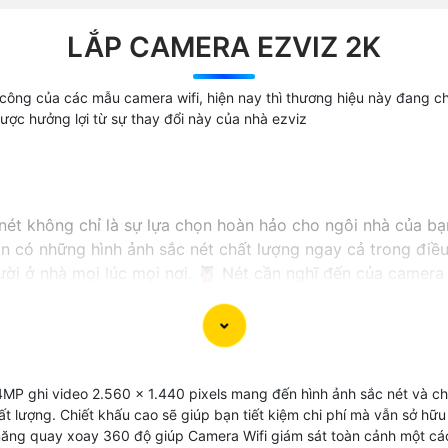
LẮP CAMERA EZVIZ 2K
 công của các mẫu camera wifi, hiện nay thì thương hiệu này đang 
ược hưởng lợi từ sự thay đổi này của nhà ezviz
ét không chỉ là sự lựa chọn hoàn hảo cho ngôi nhà của bạn
uôn có những hình ảnh sắc nét chất lượng ngay cả trong điề
gười ở nhà mọi lúc mọi nơi. 🦉 Nét cần nghĩ đến của camera
ệu quả hơn. Đây thực sự là dòng camera thông minh mà bạn 
MP ghi video 2.560 x 1.440 pixels mang đến hình ảnh sắc nét và chi
chất lượng. Chiết khấu cao sẽ giúp bạn tiết kiệm chi phí mà vẫn sở 
 năng quay xoay 360 độ giúp Camera Wifi giám sát toàn cảnh một các