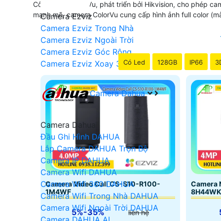
Công nghệ ColorVu, phát triển bởi Hikvision, cho phép c
mạnh mẽ, camera ColorVu cung cấp hình ảnh full color (m
Camera Ezviz
Camera Ezviz Trong Nhà
Camera Ezviz Ngoài Trời
Camera Ezviz Góc Rộng
Có Led
128GB
IP66
3
Camera Ezviz Xoay 360
Camera Dahua
Camera Dahua
Đầu Ghi Hình DAHUA
Lắp Camera DAHUA Trọn Bộ
Camera IP DAHUA
Camera Wifi DAHUA
Camera Wifi 360 DAHUA
Camera 
Camera Video Call CS-S10-R100-
8H44WKF
1M4WF
Camera Wifi Trong Nhà DAHUA
Camera Wifi Ngoài Trời DAHUA
5%-35%
liên hệ
Camera DAHUA AI