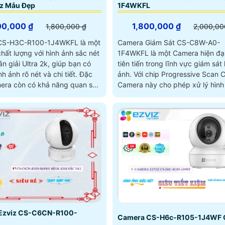
iz Mẫu Đẹp
1F4WKFL
00,000 ₫
1,800,000 ₫
1,800,000 ₫
2,000,00
CS-H3C-R100-1J4WKFL là một
Camera Giám Sát CS-C8W-A0-
hất lượng với hình ảnh sắc nét
1F4WKFL là một Camera hiện đạ
n giải Ultra 2k, giúp bạn có
tiên tiến trong lĩnh vực giám sát 
 ảnh rõ nét và chi tiết. Đặc
ảnh. Với chip Progressive Scan CMOS,
mera còn có khả năng quan sát
Camera này cho phép xử lý hình
tuyệt vời với hồng ngoại có
một cách chính xác và nhanh c
ên đến 30m
Ezviz CS-C6CN-R100-
Camera CS-H6c-R105-1J4WF G