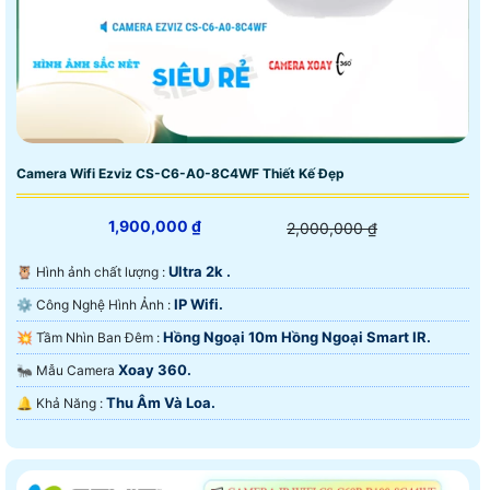
Camera Wifi Ezviz CS-C6-A0-8C4WF Thiết Kế Đẹp
1,900,000 ₫
2,000,000 ₫
Ultra 2k .
🦉 Hình ảnh chất lượng :
IP Wifi.
⚙ Công Nghệ Hình Ảnh :
Hồng Ngoại 10m Hồng Ngoại Smart IR.
💥 Tầm Nhìn Ban Đêm :
Xoay 360.
🐜 Mẫu Camera
Thu Âm Và Loa.
️🔔 Khả Năng :