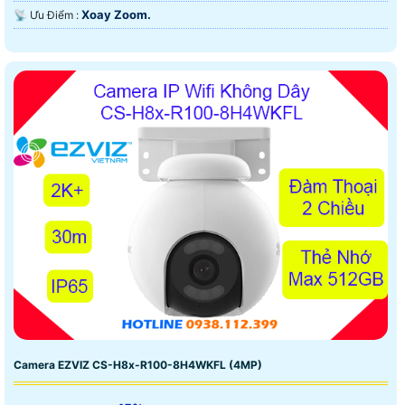
Xoay Zoom.
️📡 Ưu Điểm :
Camera EZVIZ CS-H8x-R100-8H4WKFL (4MP)