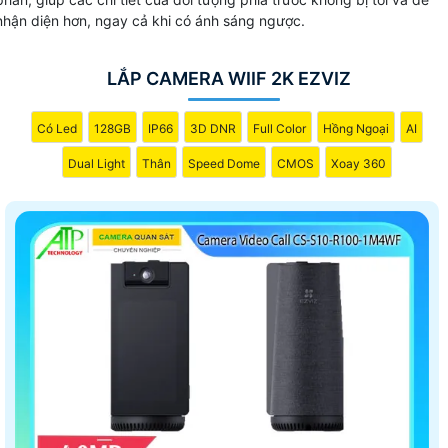
nhận diện hơn, ngay cả khi có ánh sáng ngược.
LẮP CAMERA WIIF 2K EZVIZ
Có Led
128GB
IP66
3D DNR
Full Color
Hồng Ngoại
AI
Dual Light
Thân
Speed Dome
CMOS
Xoay 360