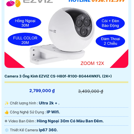
Camera 3 Ống Kính EZVIZ CS-H80f-R100-8G444WKFL (2K+)
2,799,000 ₫
3,499,000 ₫
Ultra 2k + .
✨ Chất lượng hình :
IP Wifi.
👍 Công Nghệ Sử Dụng :
Hồng Ngoại 30m Có Màu Ban Ðêm.
❈ Video Ban Đêm :
Ip67 360.
❄ Thiết Kế Camera