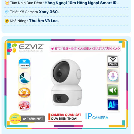
Hồng Ngoại 10m Hồng Ngoại Smart IR.
💥 Tầm Nhìn Ban Đêm :
Xoay 360.
💎 Thiết Kế Camera
Thu Âm Và Loa.
️☣️ Khả Năng :