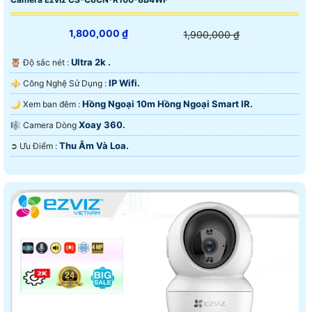
1,800,000 ₫
1,900,000 ₫
Ultra 2k .
🦉 Độ sắc nét :
IP Wifi.
⚜️ Công Nghệ Sử Dụng :
Hồng Ngoại 10m Hồng Ngoại Smart IR.
🌙 Xem ban đêm :
Xoay 360.
🎼️ Camera Dòng
Thu Âm Và Loa.
️➲ Ưu Điểm :