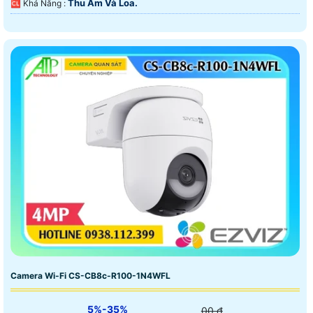
Thu Âm Và Loa.
️🆑 Khả Năng :
Camera Wi-Fi CS-CB8c-R100-1N4WFL
5%-35%
00 ₫