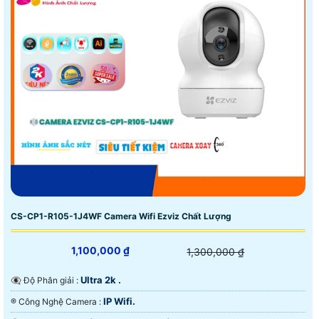
CS-CP1-R105-1J4WF Camera Wifi Ezviz Chất Lượng
1,100,000 ₫
1,300,000 ₫
Ultra 2k .
👁️‍🗨 Độ Phân giải :
IP Wifi.
®️ Công Nghệ Camera :