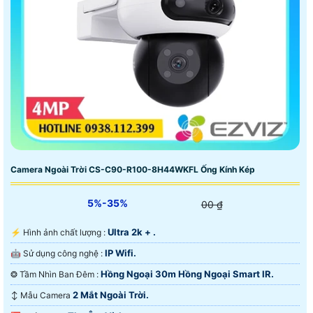
Camera Ngoài Trời CS-C90-R100-8H44WKFL Ống Kính Kép
5%-35%
00 ₫
Ultra 2k + .
️⚡ Hình ảnh chất lượng :
IP Wifi.
🤖️ Sử dụng công nghệ :
Hồng Ngoại 30m Hồng Ngoại Smart IR.
❂ Tầm Nhìn Ban Đêm :
2 Mắt Ngoài Trời.
↕️ Mẫu Camera