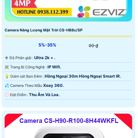
Camera Năng Lượng Mặt Trời CS-HB8c/SP
5%-35%
00 ₫
Ultra 2k + .
☀️ Độ Phân giải :
IP Wifi.
⚒ Trang Bị Công Nghệ :
Hồng Ngoại 30m Hồng Ngoại Smart IR.
💡 Giám sát Ban Đêm :
Xoay 360.
💦 Camera Theo Mẫu
Thu Âm Và Loa.
️💮 Đặt Điểm :