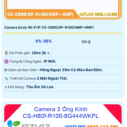
Camera Ezviz Wi-Fi IP CS-CB90/SP-R100(4MP+4MP)
5%-35%
00 ₫
Ultra 2k + .
🦉 Độ Phân giải :
IP Wifi.
🕉️ Trang Bị Công Nghệ :
Hồng Ngoại 35m Có Màu Ban Ðêm.
❂ Giám sát Ban Đêm :
2 Mắt Ngoài Trời.
🔩 Thiết Kế Camera
Thu Âm Và Loa.
️➲ Khả Năng :