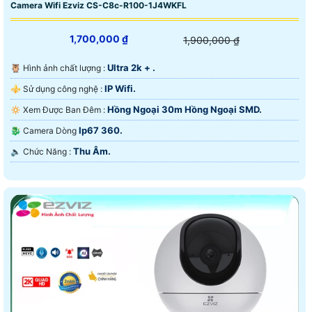
Camera Wifi Ezviz CS-C8c-R100-1J4WKFL
1,700,000 ₫
1,900,000 ₫
Ultra 2k + .
🦉 Hình ảnh chất lượng :
IP Wifi.
⚜️ Sử dụng công nghệ :
Hồng Ngoại 30m Hồng Ngoại SMD.
🔅 Xem Được Ban Đêm :
Ip67 360.
🐉️ Camera Dòng
Thu Âm.
️🔈 Chức Năng :