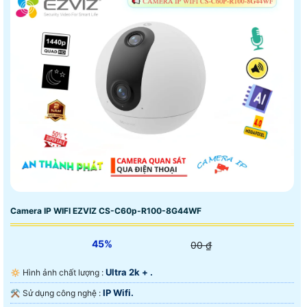
Camera IP WIFI EZVIZ CS-C60p-R100-8G44WF
45%
00 ₫
Ultra 2k + .
🔅 Hình ảnh chất lượng :
IP Wifi.
⚒ Sử dụng công nghệ :