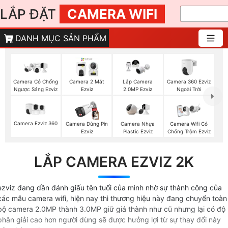
LẮP ĐẶT
CAMERA WIFI
DANH MỤC SẢN PHẨM
Camera 360 Ezviz
Camera Có Chống
Camera 2 Mắt
Lắp Camera
Ngoài Trời
Ngược Sáng Ezviz
Ezviz
2.0MP Ezviz
Camera Ezviz 360
Camera Dùng Pin
Camera Nhựa
Camera Wifi Có
Ezviz
Plastic Ezviz
Chống Trộm Ezviz
LẮP CAMERA EZVIZ 2K
ezviz đang dần đánh giấu tên tuổi của mình nhờ sự thành công của
các mẫu camera wifi, hiện nay thì thương hiệu này đang chuyển toàn
bộ camera 2.0MP thành 3.0MP giữ giá thành như cũ nhưng lại có độ
phân giải cao hơn người dùng sẽ được hưởng lợi từ sự thay đổi này