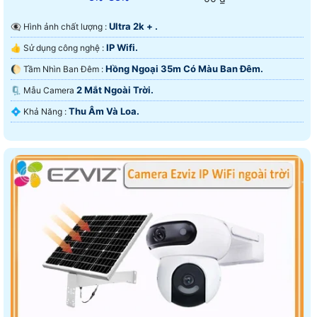
Ultra 2k + .
👁️‍🗨 Hình ảnh chất lượng :
IP Wifi.
👍 Sử dụng công nghệ :
Hồng Ngoại 35m Có Màu Ban Ðêm.
🌔 Tầm Nhìn Ban Đêm :
2 Mắt Ngoài Trời.
🗜️ Mẫu Camera
Thu Âm Và Loa.
️💠 Khả Năng :