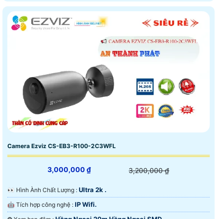
Camera Ezviz CS-EB3-R100-2C3WFL
3,000,000 ₫
3,200,000 ₫
Ultra 2k .
️👀 Hình Ành Chất Lượng :
IP Wifi.
🤖️ Tích hợp công nghệ :