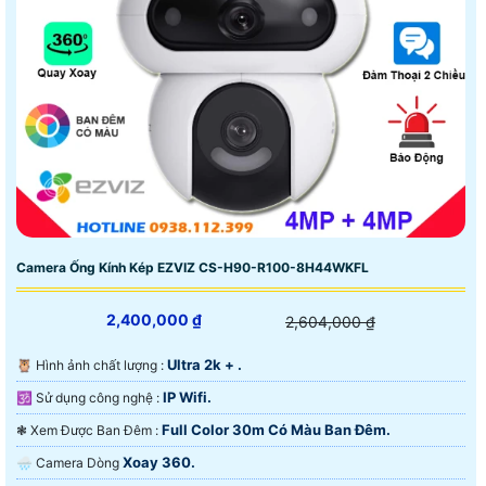
Camera Ống Kính Kép EZVIZ CS-H90-R100-8H44WKFL
2,400,000 ₫
2,604,000 ₫
Ultra 2k + .
🦉 Hình ảnh chất lượng :
IP Wifi.
🕉️ Sử dụng công nghệ :
Full Color 30m Có Màu Ban Ðêm.
❃ Xem Được Ban Đêm :
Xoay 360.
🌧️ Camera Dòng