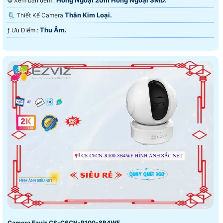
Hồng Ngoại 20m Hồng Ngoại SMD.
❂ Xem ban đêm :
Thân Kim Loại.
🗜️ Thiết Kế Camera
Thu Âm.
️ƒ Ưu Điểm :
Camera Ezviz CS-C6CN-R100-8B4WF