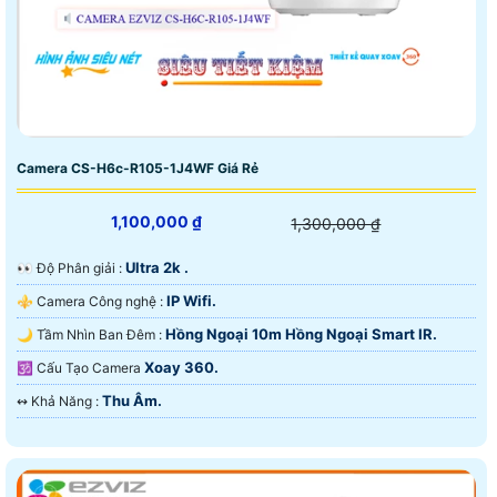
Camera CS-H6c-R105-1J4WF Giá Rẻ
1,100,000 ₫
1,300,000 ₫
Ultra 2k .
️👀 Độ Phân giải :
IP Wifi.
⚜️ Camera Công nghệ :
Hồng Ngoại 10m Hồng Ngoại Smart IR.
🌙 Tầm Nhìn Ban Đêm :
Xoay 360.
🕉️ Cấu Tạo Camera
Thu Âm.
️↭ Khả Năng :