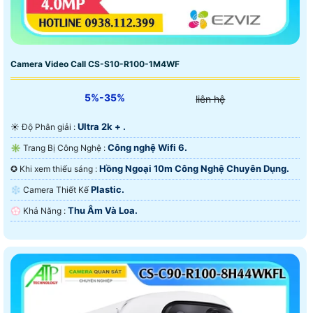
Camera Video Call CS-S10-R100-1M4WF
5%-35%
liên hệ
Ultra 2k + .
☀️ Độ Phân giải :
Công nghệ Wifi 6.
✳️ Trang Bị Công Nghệ :
Hồng Ngoại 10m Công Nghệ Chuyên Dụng.
✪ Khi xem thiếu sáng :
Plastic.
❄ Camera Thiết Kế
Thu Âm Và Loa.
️💮 Khả Năng :