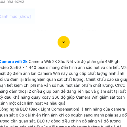
của nhà ezviz
Dòng camera wifi 2K Ezviz độ phân giải 4MP sắc nét khôn
chỉ là sự lựa chọn hoàn hảo cho ngôi nhà của bạn mà còn l
giải pháp an ninh thông minh và hiện đại. Với công nghệ
hình ảnh chất lượng, bạn sẽ luôn có những hình ảnh sắc nét
chất lượng ngay cả trong điều kiện ánh sáng yếu. Khả năng
Camera wifi 2k
Camera Wifi 2K Sắc Nét với độ phân giải 4MP ghi
đàm thoại 2 chiều tích hợp giúp bạn có thể giao tiếp dễ
video 2.560 x 1.440 pixels mang đến hình ảnh sắc nét và chi tiết. Với
dàng với người ở nhà mọi lúc mọi nơi. 🦉 Nét cần nghĩ đến
mật độ điểm ảnh lớn Camera Wifi này cung cấp chất lượng hình ảnh
của camera wifi độ phân giải 2k tính năng báo động chống
tối ưu đem lại trải nghiệm quan sát chất lượng. Chiết khấu cao sẽ giú
bạn tiết kiệm chi phí mà vẫn sở hữu một sản phẩm chất lượng. Chức
trộm giúp bảo vệ tài sản và ngôi nhà của bạn hiệu quả hơn.
năng đàm thoại 2 chiều giúp bạn dễ dàng liên lạc và giám sát tại bất
Đây thực sự là dòng camera thông minh mà bạn không nên
kỳ đâu Khả năng quay xoay 360 độ giúp Camera Wifi giám sát toàn
bỏ lỡ.
cảnh một cách linh hoạt và hiệu quả.
Công nghệ BLC (Back Light Compensation) là tính năng của camera
quan sát giúp cải thiện hình ảnh khi có nguồn sáng mạnh phía sau đố
tượng cần quan sát. BLC tự động điều chỉnh độ sáng và độ tương
phản, giúp các chi tiết của đối tượng phía trước không bị tối và dễ