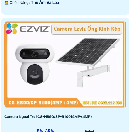
Thu Âm Và Loa.
️👮 Chức Năng :
Camera Ngoài Trời CS-HB90/SP-R100(4MP+4MP)
5%-35%
00 ₫