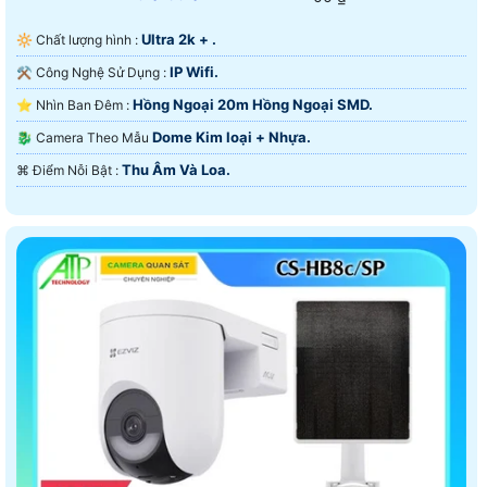
Ultra 2k + .
🔆 Chất lượng hình :
IP Wifi.
⚒ Công Nghệ Sử Dụng :
Hồng Ngoại 20m Hồng Ngoại SMD.
⭐ Nhìn Ban Đêm :
Dome Kim loại + Nhựa.
🐉️ Camera Theo Mẫu
Thu Âm Và Loa.
️⌘ Điểm Nỗi Bật :