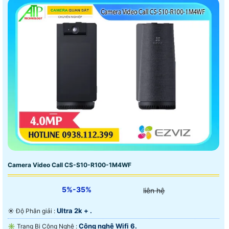
Camera Video Call CS-S10-R100-1M4WF
5%-35%
liên hệ
Ultra 2k + .
☀️ Độ Phân giải :
Công nghệ Wifi 6.
✳️ Trang Bị Công Nghệ :