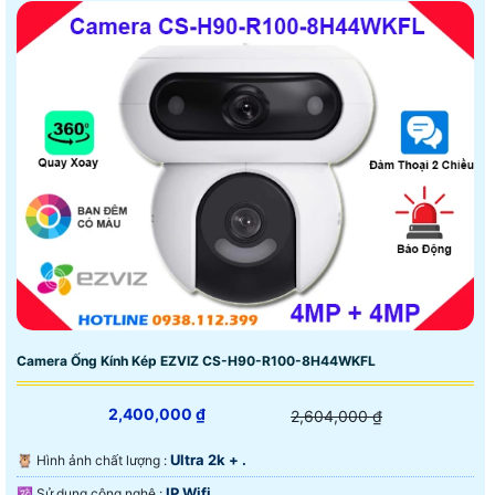
Camera Ống Kính Kép EZVIZ CS-H90-R100-8H44WKFL
2,400,000 ₫
2,604,000 ₫
Ultra 2k + .
🦉 Hình ảnh chất lượng :
IP Wifi.
🕉️ Sử dụng công nghệ :