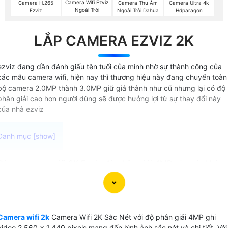
Camera Wifi Ezviz
Camera H.265
Camera Thu Âm
Camera Ultra 4k
Ngoài Trời
Ezviz
Ngoài Trời Dahua
Hdparagon
LẮP CAMERA EZVIZ 2K
ezviz đang dần đánh giấu tên tuổi của mình nhờ sự thành công của
các mẫu camera wifi, hiện nay thì thương hiệu này đang chuyển toàn
bộ camera 2.0MP thành 3.0MP giữ giá thành như cũ nhưng lại có độ
phân giải cao hơn người dùng sẽ được hưởng lợi từ sự thay đổi này
của nhà ezviz
Dòng camera wifi 2K Ezviz độ phân giải 4MP sắc nét khôn
chỉ là sự lựa chọn hoàn hảo cho ngôi nhà của bạn mà còn l
giải pháp an ninh thông minh và hiện đại. Với công nghệ
hình ảnh chất lượng, bạn sẽ luôn có những hình ảnh sắc nét
chất lượng ngay cả trong điều kiện ánh sáng yếu. Khả năng
Camera wifi 2k
Camera Wifi 2K Sắc Nét với độ phân giải 4MP ghi
đàm thoại 2 chiều tích hợp giúp bạn có thể giao tiếp dễ
video 2.560 x 1.440 pixels mang đến hình ảnh sắc nét và chi tiết. Với