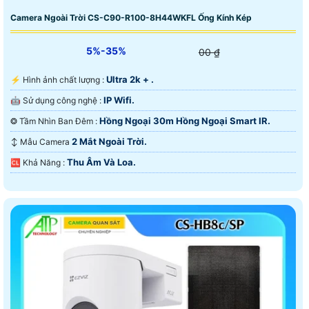
Camera Ngoài Trời CS-C90-R100-8H44WKFL Ống Kính Kép
5%-35%
00 ₫
Ultra 2k + .
️⚡ Hình ảnh chất lượng :
IP Wifi.
🤖️ Sử dụng công nghệ :
Hồng Ngoại 30m Hồng Ngoại Smart IR.
❂ Tầm Nhìn Ban Đêm :
2 Mắt Ngoài Trời.
↕️ Mẫu Camera
Thu Âm Và Loa.
️🆑 Khả Năng :