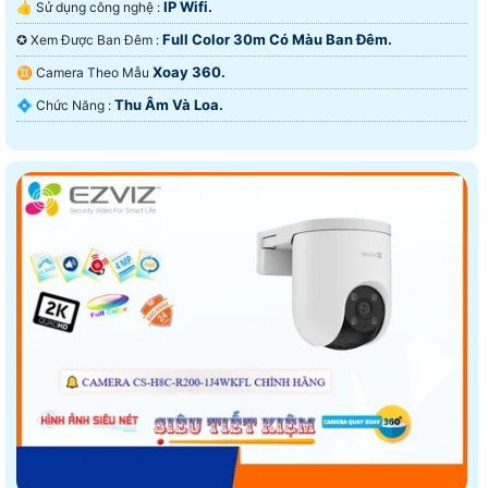
IP Wifi.
👍 Sử dụng công nghệ :
Full Color 30m Có Màu Ban Ðêm.
✪ Xem Được Ban Đêm :
Xoay 360.
♊ Camera Theo Mẫu
Thu Âm Và Loa.
️💠 Chức Năng :