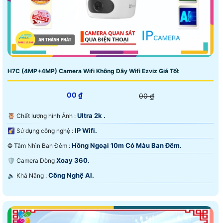
H7C (4MP+4MP) Camera Wifi Không Dây Wifi Ezviz Giá Tốt
00 ₫
00 ₫
Ultra 2k .
🦉 Chất lượng hình Ảnh :
IP Wifi.
🌠 Sử dụng công nghệ :
Hồng Ngoại 10m Có Màu Ban Ðêm.
❂ Tầm Nhìn Ban Đêm :
Xoay 360.
🛡 Camera Dòng
Công Nghệ AI.
️🔈 Khả Năng :