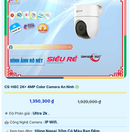
CS-H8C 2K+ 4MP Color Camera An Ninh ❇
1,350,300 ₫
1,929,000 ₫
Ultra 2k .
☀️ Độ Phân giải :
IP Wifi.
🤖️ Công Nghệ Camera :
Hồng Ngoại 30m Có Màu Ban Ðêm.
🌛 Xem ban đêm :