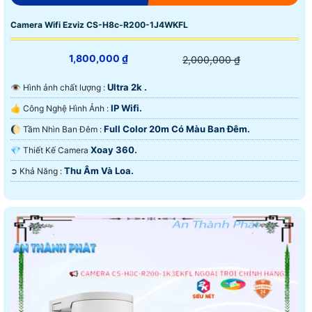
Camera Wifi Ezviz CS-H8c-R200-1J4WKFL
1,800,000 ₫
2,000,000 ₫
Ultra 2k .
👁 Hình ảnh chất lượng :
IP Wifi.
👍 Công Nghệ Hình Ảnh :
Full Color 20m Có Màu Ban Ðêm.
🌔 Tầm Nhìn Ban Đêm :
Xoay 360.
💎 Thiết Kế Camera
Thu Âm Và Loa.
️➲ Khả Năng :