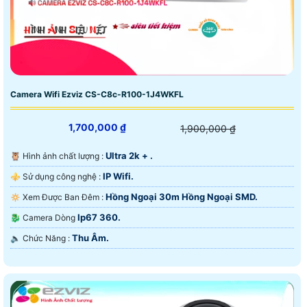
Camera Wifi Ezviz CS-C8c-R100-1J4WKFL
1,700,000 ₫
1,900,000 ₫
Ultra 2k + .
🦉 Hình ảnh chất lượng :
IP Wifi.
⚜️ Sử dụng công nghệ :
Hồng Ngoại 30m Hồng Ngoại SMD.
🔅 Xem Được Ban Đêm :
Ip67 360.
🐉️ Camera Dòng
Thu Âm.
️🔈 Chức Năng :