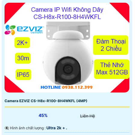
Camera EZVIZ CS-H8x-R100-8H4WKFL (4MP)
45%
Liên Hệ
Ultra 2k + .
👁️‍🗨 Hình ảnh chất lượng :