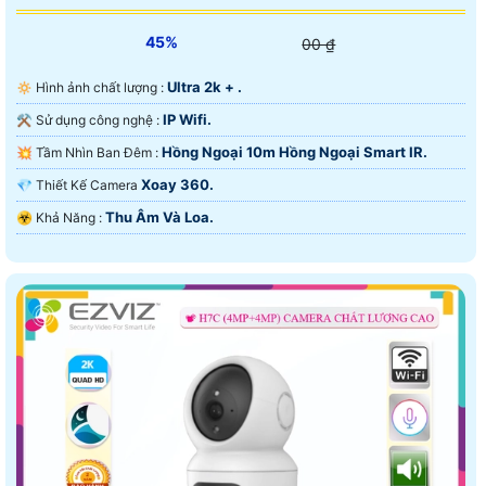
45%
00 ₫
Ultra 2k + .
🔅 Hình ảnh chất lượng :
IP Wifi.
⚒ Sử dụng công nghệ :
Hồng Ngoại 10m Hồng Ngoại Smart IR.
💥 Tầm Nhìn Ban Đêm :
Xoay 360.
💎 Thiết Kế Camera
Thu Âm Và Loa.
️☣️ Khả Năng :