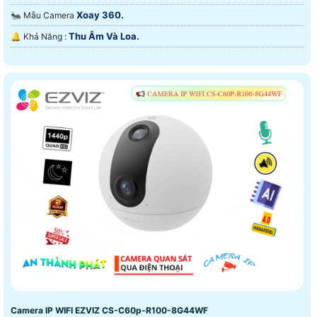
Xoay 360.
🐜 Mẫu Camera
Thu Âm Và Loa.
️🔔 Khả Năng :
Camera IP WIFI EZVIZ CS-C60p-R100-8G44WF