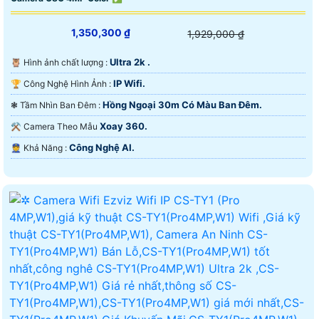
1,350,300 ₫
1,929,000 ₫
Ultra 2k .
🦉 Hình ảnh chất lượng :
IP Wifi.
🏆 Công Nghệ Hình Ảnh :
Hồng Ngoại 30m Có Màu Ban Ðêm.
❃ Tầm Nhìn Ban Đêm :
Xoay 360.
⚒ Camera Theo Mẫu
Công Nghệ AI.
️👮 Khả Năng :