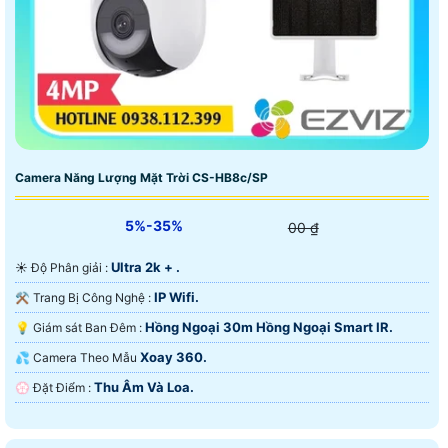
Camera Năng Lượng Mặt Trời CS-HB8c/SP
5%-35%
00 ₫
Ultra 2k + .
☀️ Độ Phân giải :
IP Wifi.
⚒ Trang Bị Công Nghệ :
Hồng Ngoại 30m Hồng Ngoại Smart IR.
💡 Giám sát Ban Đêm :
Xoay 360.
💦 Camera Theo Mẫu
Thu Âm Và Loa.
️💮 Đặt Điểm :