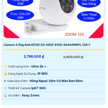
Camera 3 Ống Kính EZVIZ CS-H80f-R100-8G444WKFL (2K+)
2,799,000 ₫
3,499,000 ₫
Ultra 2k + .
✨ Chất lượng hình :
IP Wifi.
👍 Công Nghệ Sử Dụng :
Hồng Ngoại 30m Có Màu Ban Ðêm.
❈ Video Ban Đêm :
Ip67 360.
❄ Thiết Kế Camera
Xoay Zoom.
️📡 Ưu Điểm :