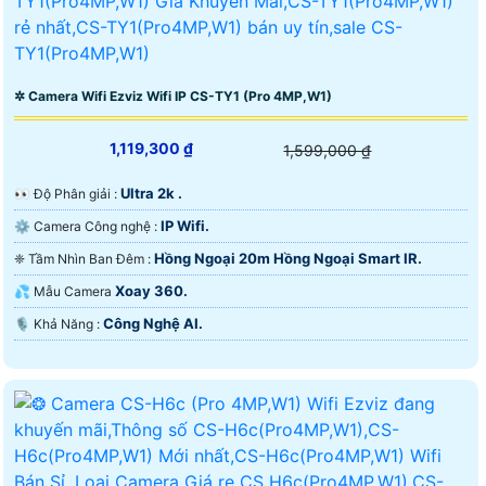
✲ Camera Wifi Ezviz Wifi IP CS-TY1 (Pro 4MP,W1)
1,119,300 ₫
1,599,000 ₫
Ultra 2k .
️👀 Độ Phân giải :
IP Wifi.
⚙ Camera Công nghệ :
Hồng Ngoại 20m Hồng Ngoại Smart IR.
❈ Tầm Nhìn Ban Đêm :
Xoay 360.
💦 Mẫu Camera
Công Nghệ AI.
️🎙 Khả Năng :