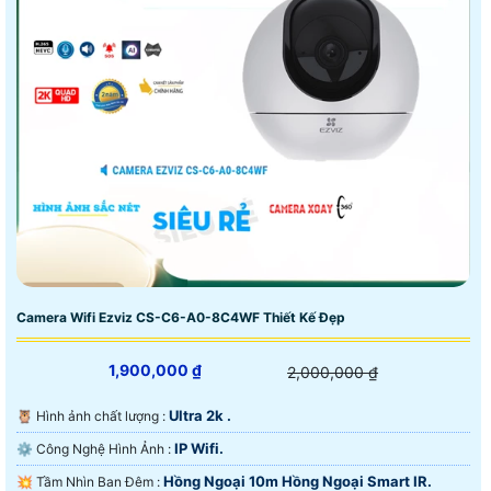
Camera Wifi Ezviz CS-C6-A0-8C4WF Thiết Kế Đẹp
1,900,000 ₫
2,000,000 ₫
Ultra 2k .
🦉 Hình ảnh chất lượng :
IP Wifi.
⚙ Công Nghệ Hình Ảnh :
Hồng Ngoại 10m Hồng Ngoại Smart IR.
💥 Tầm Nhìn Ban Đêm :