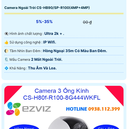
Camera Ngoài Trời CS-HB90/SP-R100(4MP+4MP)
5%-35%
00 ₫
Ultra 2k + .
👁️‍🗨 Hình ảnh chất lượng :
IP Wifi.
👍 Sử dụng công nghệ :
Hồng Ngoại 35m Có Màu Ban Ðêm.
🌔 Tầm Nhìn Ban Đêm :
2 Mắt Ngoài Trời.
🗜️ Mẫu Camera
Thu Âm Và Loa.
️💠 Khả Năng :