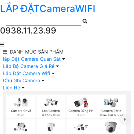
LẮP ĐẶT
Camera
WIFI
0938.11.23.99
DANH MỤC
SẢN PHẨM
lắp Đặt Camera Quan Sát
Lắp Bộ Camera Giá Rẻ
Lắp Đặt Camera Wifi
Đầu Ghi Camera
Liên Hệ
Camera Onvif
Lắp Camera
Camera Dùng Pin
Camera Ezviz
Ezviz
H.265+ Ezviz
Ezviz
Phân Biệt Người