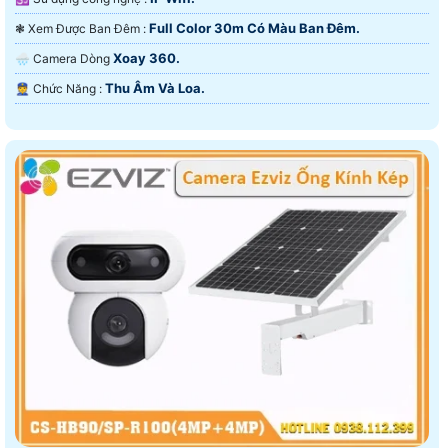
Full Color 30m Có Màu Ban Ðêm.
❃ Xem Được Ban Đêm :
Xoay 360.
🌧️ Camera Dòng
Thu Âm Và Loa.
️👮 Chức Năng :