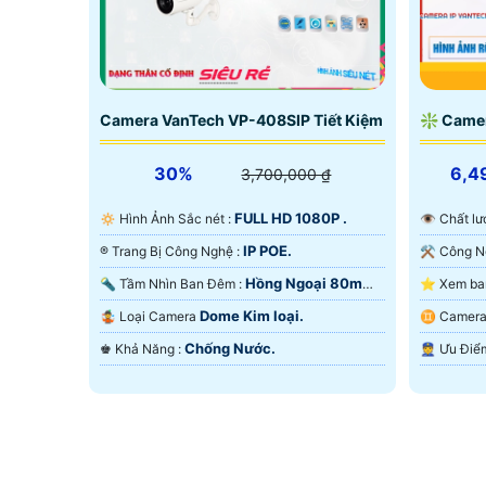
Camera VanTech VP-408SIP Tiết Kiệm
❇ Came
30%
6,4
3,700,000 ₫
FULL HD 1080P .
🔅 Hình Ảnh Sắc nét :
👁 Chất 
IP POE.
®️ Trang Bị Công Nghệ :
Hồng Ngoại 80m
🔦 Tầm Nhìn Ban Đêm :
Starlight.
Ngoại SM
Dome Kim loại.
🤹 Loại Camera
♊ Came
Chống Nước.
️♚ Khả Năng :