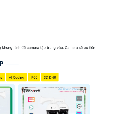
ng khung hình để camera tập trung vào. Camera sẽ ưu tiên
P
me
AI Coding
IP66
3D DNR