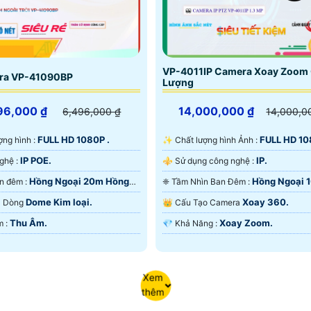
VP-4011IP Camera Xoay Zoom
ra VP-41090BP
Lượng
96,000 ₫
14,000,000 ₫
6,496,000 ₫
14,000,0
FULL HD 1080P .
FULL HD 10
lượng hình :
✨ Chất lượng hình Ảnh :
IP POE.
IP.
⚒ Công Nghệ :
⚜️ Sử dụng công nghệ :
Hồng Ngoại 20m Hồng
Hồng Ngoại 
⭐ Xem ban đêm :
❈ Tầm Nhìn Ban Đêm :
D.
Led Array.
Dome Kim loại.
Xoay 360.
ra Dòng
👑 Cấu Tạo Camera
Thu Âm.
Xoay Zoom.
️👮 Ưu Điểm :
️💎 Khả Năng :
Xem
thêm