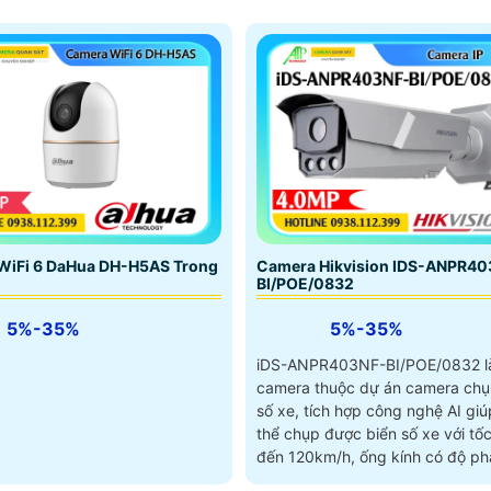
Camera Hikvision IDS-ANPR40
WiFi 6 DaHua DH-H5AS Trong
BI/POE/0832
5%-35%
5%-35%
iDS-ANPR403NF-BI/POE/0832 l
camera thuộc dự án camera chụ
số xe, tích hợp công nghệ AI giú
thể chụp được biển số xe với tốc
đến 120km/h, ống kính có độ phâ
4