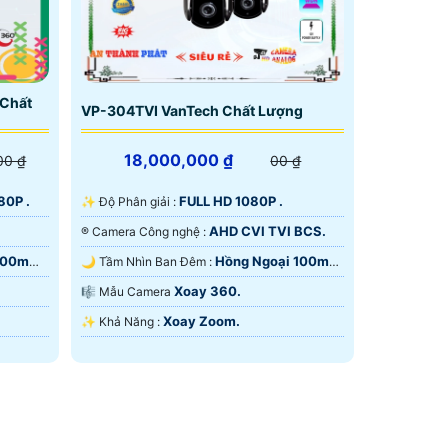
 Chất
VP-304TVI VanTech Chất Lượng
18,000,000 ₫
00 ₫
00 ₫
80P .
FULL HD 1080P .
✨ Độ Phân giải :
AHD CVI TVI BCS.
®️ Camera Công nghệ :
100m
Hồng Ngoại 100m
🌙 Tầm Nhìn Ban Đêm :
Hồng Ngoại Smart IR.
Xoay 360.
🎼️ Mẫu Camera
Xoay Zoom.
️✨ Khả Năng :