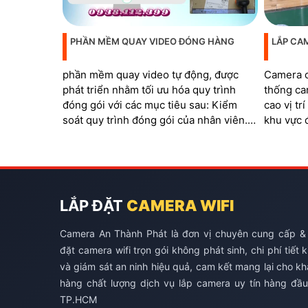
PHẦN MỀM QUAY VIDEO ĐÓNG HÀNG
LẮP CA
phần mềm quay video tự động, được
Camera c
phát triển nhằm tối ưu hóa quy trình
thống ca
đóng gói với các mục tiêu sau: Kiểm
cao vị tr
soát quy trình đóng gói của nhân viên.
khu vực 
Đáp ứng các tiêu chuẩn của sàn thương
quá trình
mại điện tử. Ngăn chặn các trường hợp
barcode 
khách hàng hoàn trả hàng hóa không
đơn
đúng sản phẩm
LẮP ĐẶT
CAMERA WIFI
Camera An Thành Phát là đơn vị chuyên cung cấp &
đặt camera wifi trọn gói không phát sinh, chi phí tiết 
và giám sát an ninh hiệu quả, cam kết mang lại cho k
hàng chất lượng dịch vụ lắp camera uy tín hàng đầu
TP.HCM