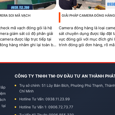
MERA SOI MÃ VẠCH
GIẢI PHÁP CAMERA ĐÓNG HÀNG
heck mã vạch đóng gói là hệ
Camera đóng hàng là loại cam
mera giám sát có độ phân giải
sát chuyên dụng được lắp đặt t
í camera được lắp trực tiếp tại
vực đóng gói với mục đích ghi l
đóng hàng nhằm ghi lại toàn bộ
trình đóng gói đơn hàng, rõ mã
 xử lý đơn và soi rõ mã QR,
quản lý khu vực đóng hàng
trên từng sản phẩm và mã vận
CÔNG TY TNHH TM-DV ĐẦU TƯ AN THÀNH PHÁ
Trụ sở chính: 51 Lũy Bán Bích, Phường Phú Thạnh, Thàn
 lắp
Chí Minh
kiệm
Hotline Tư Vấn: 0938.11.23.99
hách
 tại
Hotline Tư Vấn 1: 0906.72.73.77
Tư Vấn Kỹ Thuật: 0906.855.330