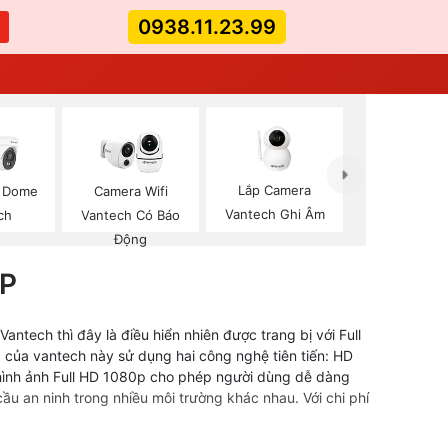
0938.11.23.99
Lắp Camera
p Dome
Camera Wifi
Vantech Ghi Âm
ch
Vantech Có Báo
Động
P
ntech thì đây là điều hiển nhiên được trang bị với Full
 của vantech này sử dụng hai công nghệ tiên tiến: HD
g hình ảnh Full HD 1080p cho phép người dùng dễ dàng
ầu an ninh trong nhiều môi trường khác nhau. Với chi phí