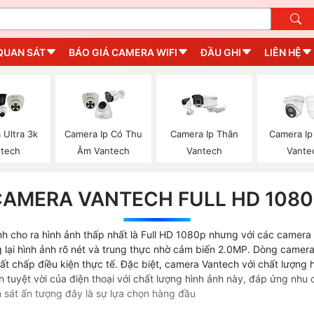
QUAN SÁT
BÁO GIÁ CAMERA WIFI
ĐẦU GHI
LIÊN HỆ
 Ultra 3k
Camera Ip Có Thu
Camera Ip Thân
Camera I
tech
Âm Vantech
Vantech
Vante
CAMERA VANTECH FULL HD 1080
 cho ra hình ảnh thấp nhất là Full HD 1080p nhưng với các camera Va
 lại hình ảnh rõ nét và trung thực nhờ cảm biến 2.0MP. Dòng camera
bất chấp điều kiện thực tế. Đặc biệt, camera Vantech với chất lượn
 tuyệt vời của điện thoại với chất lượng hình ảnh này, đáp ứng nhu c
 sát ấn tượng đây là sự lựa chọn hàng đầu