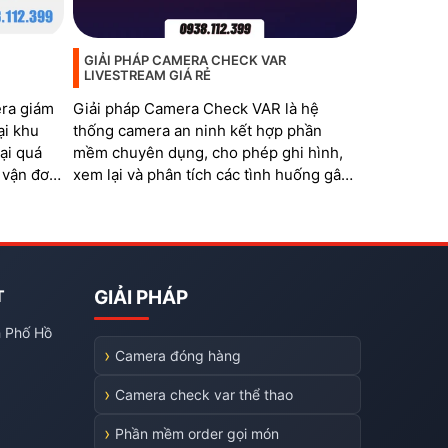
GIẢI PHÁP CAMERA CHECK VAR
LIVESTREAM GIÁ RẺ
era giám
Giải pháp Camera Check VAR là hệ
ại khu
thống camera an ninh kết hợp phần
ại quá
mềm chuyên dụng, cho phép ghi hình,
 vận đơn,
xem lại và phân tích các tình huống gây
tranh cãi trong thi đấu thể thao. Hệ
thống đặc biệt phù hợp với các bộ môn
như bóng đá mini, cầu lông, bida,
pickleball, tennis…
T
GIẢI PHÁP
h Phố Hồ
Camera đóng hàng
Camera check var thể thao
Phần mềm order gọi món