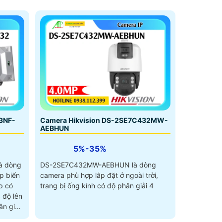
3NF-
Camera Hikvision DS-2SE7C432MW-
AEBHUN
5%-35%
à dòng
DS-2SE7C432MW-AEBHUN là dòng
p biển
camera phù hợp lắp đặt ở ngoài trời,
p có
trang bị ống kính có độ phân giải 4
 độ lên
n giải