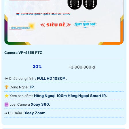
Camera VP-4555 PTZ
30%
13,000,000 ₫
FULL HD 1080P .
☀️ Chất lượng hình :
IP.
🏆 Công Nghệ :
Hồng Ngoại 100m Hồng Ngoại Smart IR.
⭐ Xem ban đêm :
Xoay 360.
🕉️ Loại Camera
Xoay Zoom.
️↭ Ưu Điểm :