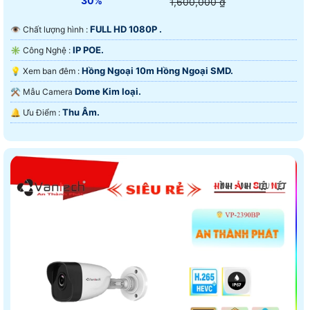
30%
1,600,000 ₫
FULL HD 1080P .
👁 Chất lượng hình :
IP POE.
✳️ Công Nghệ :
Hồng Ngoại 10m Hồng Ngoại SMD.
💡 Xem ban đêm :
Dome Kim loại.
⚒ Mẫu Camera
Thu Âm.
️🔔 Ưu Điểm :