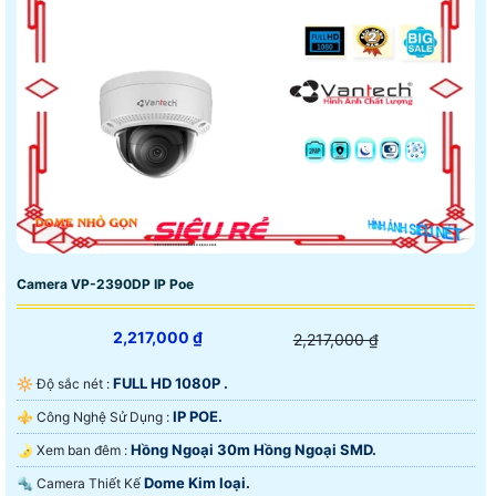
Camera VP-2390DP IP Poe
2,217,000 ₫
2,217,000 ₫
FULL HD 1080P .
🔆 Độ sắc nét :
IP POE.
⚜️ Công Nghệ Sử Dụng :
Hồng Ngoại 30m Hồng Ngoại SMD.
🌛 Xem ban đêm :
Dome Kim loại.
🔩 Camera Thiết Kế