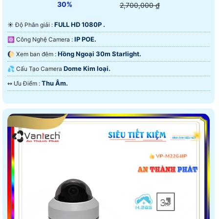
30%
2,700,000 ₫
FULL HD 1080P .
☀️ Độ Phân giải :
IP POE.
⚛️ Công Nghệ Camera :
Hồng Ngoại 30m Starlight.
🌔 Xem ban đêm :
Dome Kim loại.
💦 Cấu Tạo Camera
Thu Âm.
️↭ Ưu Điểm :