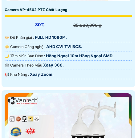
Camera VP-4562 PTZ Chất Lượng
30%
25,000,000 ₫
FULL HD 1080P .
🔅 Độ Phân giải :
AHD CVI TVI BCS.
⚜️ Camera Công nghệ :
Hồng Ngoại 10m Hồng Ngoại SMD.
🌙 Tầm Nhìn Ban Đêm :
Xoay 360.
🕸️ Camera Theo Mẫu
Xoay Zoom.
️📢 Khả Năng :