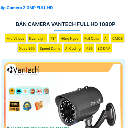
Lắp Camera 2.0MP FULL HD
BÁN CAMERA VANTECH FULL HD 1080P
Mic Và Loa
Dual Light
78°
Hồng Ngoại
Full Color
AI
CMOS
Xoay 360
Speed Dome
AI Coding
IP66
3D DNR