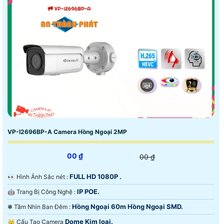
VP-I2696BP-A Camera Hồng Ngoại 2MP
00 ₫
00 ₫
FULL HD 1080P .
️👀 Hình Ảnh Sắc nét :
IP POE.
🤖️ Trang Bị Công Nghệ :
Hồng Ngoại 60m Hồng Ngoại SMD.
❃ Tầm Nhìn Ban Đêm :
Dome Kim loại.
👑 Cấu Tạo Camera