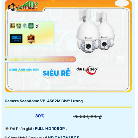
Camera Seepdome VP-4562M Chất Lượng
30%
26,000,000 ₫
FULL HD 1080P .
👁 Độ Phân giải :
AHD CVI TVI BCS.
®️ Công Nghệ Camera :