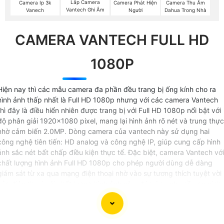
Lắp Camera
Camera Ip 3k
Camera Phát Hiện
Camera Thu Âm
Vantech Ghi Âm
Vanech
Người
Dahua Trong Nhà
CAMERA VANTECH FULL HD
1080P
Hiện nay thì các mẫu camera đa phần đều trang bị ống kính cho ra
hình ảnh thấp nhất là Full HD 1080p nhưng với các camera Vantech
thì đây là điều hiển nhiên được trang bị với Full HD 1080p nổi bật với
độ phân giải 1920×1080 pixel, mang lại hình ảnh rõ nét và trung thực
nhờ cảm biến 2.0MP. Dòng camera của vantech này sử dụng hai
công nghệ tiên tiến: HD analog và công nghệ IP, giúp cung cấp hình
ảnh sắc nét bất chấp điều kiện thực tế. Đặc biệt, camera Vantech với
chất lượng hình ảnh Full HD 1080p cho phép người dùng dễ dàng
giám sát từ xa qua mạng điện thoại nhờ vào sự tương thích tuyệt vời
của điện thoại với chất lượng hình ảnh này, đáp ứng nhu cầu an ninh
trong nhiều môi trường khác nhau. Với chi phí đầu tư không quá lớn
nhưng vẫn mang lại chất lượng giám sát ấn tượng đây là sự lựa chọn
hàng đầu