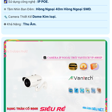
IP POE.
🌠 Sử dụng công nghệ :
Hồng Ngoại 40m Hồng Ngoại SMD.
❈ Tầm Nhìn Ban Đêm :
Dome Kim loại.
🔩 Camera Thiết Kế
Thu Âm.
️✤ Khả Năng :