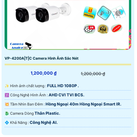
VP-4200A|T|C Camera Hình Ảnh Sắc Nét
1,200,000 ₫
1,200,000 ₫
FULL HD 1080P .
✨ Hình ảnh chất lượng :
AHD CVI TVI BCS.
🕉️ Công Nghệ Hình Ảnh :
Hồng Ngoại 40m Hồng Ngoại Smart IR.
💥 Tầm Nhìn Ban Đêm :
Thân Plastic.
🐉️ Camera Dòng
Công Nghệ AI.
️💠 Khả Năng :