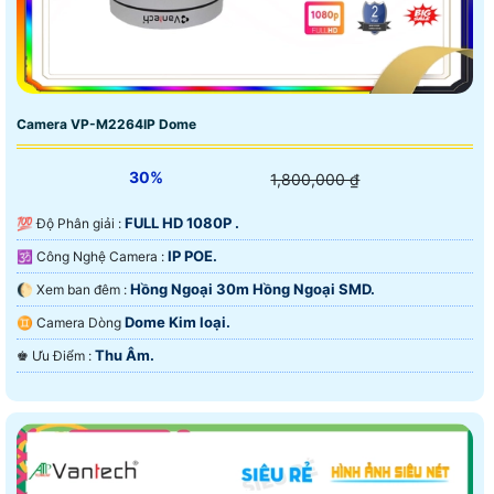
Camera VP-M2264IP Dome
30%
1,800,000 ₫
FULL HD 1080P .
💯 Độ Phân giải :
IP POE.
🕉️ Công Nghệ Camera :
Hồng Ngoại 30m Hồng Ngoại SMD.
🌔 Xem ban đêm :
Dome Kim loại.
♊ Camera Dòng
Thu Âm.
️♚ Ưu Điểm :