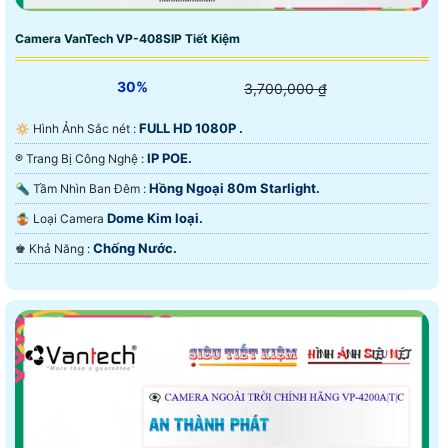
Camera VanTech VP-408SIP Tiết Kiệm
30%
3,700,000 ₫
FULL HD 1080P .
🔅 Hình Ảnh Sắc nét :
IP POE.
®️ Trang Bị Công Nghệ :
Hồng Ngoại 80m Starlight.
🔦 Tầm Nhìn Ban Đêm :
Dome Kim loại.
🤹 Loại Camera
Chống Nước.
️♚ Khả Năng :