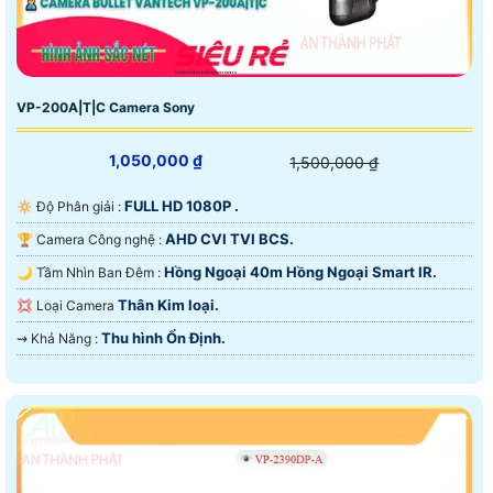
VP-200A|T|C Camera Sony
1,050,000 ₫
1,500,000 ₫
FULL HD 1080P .
🔅 Độ Phân giải :
AHD CVI TVI BCS.
🏆 Camera Công nghệ :
Hồng Ngoại 40m Hồng Ngoại Smart IR.
🌙 Tầm Nhìn Ban Đêm :
Thân Kim loại.
💢 Loại Camera
Thu hình Ổn Định.
️⇝ Khả Năng :