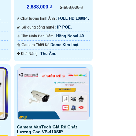
2,688,000 ₫
2,688,000 ₫
.
FULL HD 1080P .
️⚡ Chất lượng hình Ảnh :
IP POE.
🌠 Sử dụng công nghệ :
Hồng Ngoại 40m
❈ Tầm Nhìn Ban Đêm :
Hồng Ngoại SMD.
Dome Kim loại.
🔩 Camera Thiết Kế
Thu Âm.
️✤ Khả Năng :
t
Camera VanTech Giá Rẻ Chất
Lượng Cao VP-410SIP