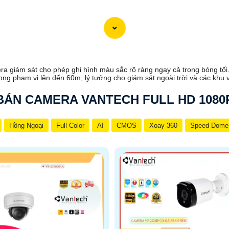
a giám sát cho phép ghi hình màu sắc rõ ràng ngay cả trong bóng tố
ong phạm vi lên đến 60m, lý tưởng cho giám sát ngoài trời và các khu 
BÁN CAMERA VANTECH FULL HD 1080
Hồng Ngoại
Full Color
AI
CMOS
Xoay 360
Speed Dome