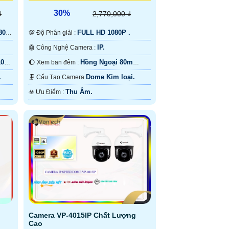
30%
₫
2,770,000 ₫
80P
FULL HD 1080P .
💯 Độ Phân giải :
IP.
🤖️ Công Nghệ Camera :
10m
Hồng Ngoại 80m
🌔 Xem ban đêm :
Starlight.
.
Dome Kim loại.
🗜️ Cấu Tạo Camera
Thu Âm.
️☣️ Ưu Điểm :
Camera VP-4015IP Chất Lượng
Cao