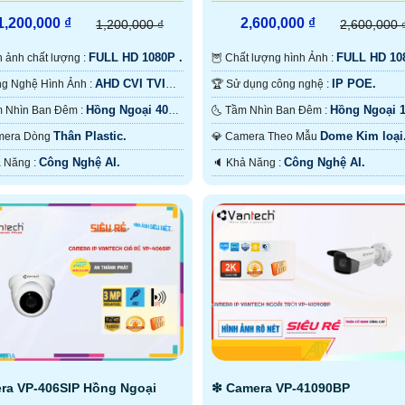
1,200,000 ₫
2,600,000 ₫
1,200,000 ₫
2,600,000 
FULL HD 1080P .
FULL HD 10
nh ảnh chất lượng :
🦉 Chất lượng hình Ảnh :
.
AHD CVI TVI
IP POE.
🕉️ Công Nghệ Hình Ảnh :
🏆 Sử dụng công nghệ :
Hồng Ngoại 40m
Hồng Ngoại 
💥 Tầm Nhìn Ban Đêm :
🌜 Tầm Nhìn Ban Đêm :
Ngoại Smart IR.
Hồng Ngoại SMD.
Thân Plastic.
Dome Kim loại
 Camera Dòng
💎 Camera Theo Mẫu
Công Nghệ AI.
Công Nghệ AI.
️💠 Khả Năng :
️🔈 Khả Năng :
ra VP-406SIP Hồng Ngoại
❇ Camera VP-41090BP