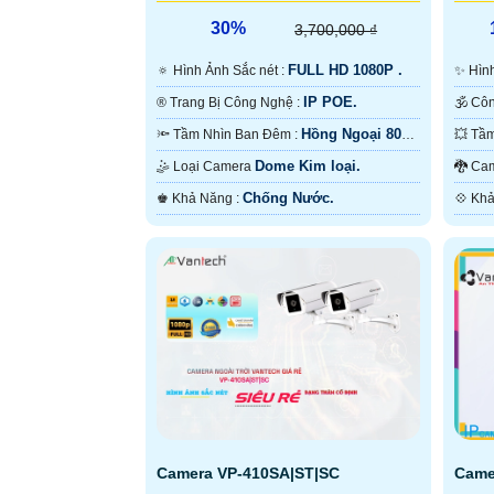
30%
3,700,000 ₫
FULL HD 1080P .
🔅 Hình Ảnh Sắc nét :
✨ Hì
IP POE.
®️ Trang Bị Công Nghệ :
BCS.
Hồng Ngoại 80m
🔦 Tầm Nhìn Ban Đêm :
Starlight.
Hồng 
Dome Kim loại.
🤹 Loại Camera
🐉️
Chống Nước.
️♚ Khả Năng :
Camera VP-410SA|ST|SC
Came