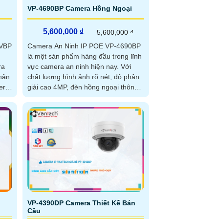
VP-4690BP Camera Hồng Ngoại
5,600,000 ₫
5,600,000 ₫
1VBP
Camera An Ninh IP POE VP-4690BP
là một sản phẩm hàng đầu trong lĩnh
ra
vực camera an ninh hiện nay. Với
chất lượng hình ảnh rõ nét, độ phân
era
giải cao 4MP, đèn hồng ngoại thông
minh...
VP-4390DP Camera Thiết Kế Bán
Cầu