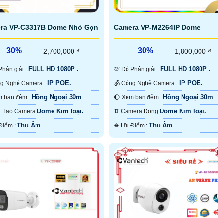
ra VP-C3317B Dome Nhỏ Gọn
Camera VP-M2264IP Dome
30%
30%
2,700,000 ₫
1,800,000 ₫
FULL HD 1080P .
FULL HD 1080P .
ộ Phân giải :
💯 Độ Phân giải :
IP POE.
IP POE.
⚛️ Công Nghệ Camera :
🕉️ Công Nghệ Camera :
Hồng Ngoại 30m
Hồng Ngoại 30m
🌔 Xem ban đêm :
🌔 Xem ban đêm :
ght.
Hồng Ngoại SMD.
Dome Kim loại.
Dome Kim loại.
Cấu Tạo Camera
♊ Camera Dòng
Thu Âm.
Thu Âm.
️↭ Ưu Điểm :
️♚ Ưu Điểm :