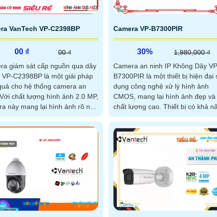
ra VanTech VP-C2398BP
Camera VP-B7300PIR
00 ₫
30%
00 ₫
1,980,000 ₫
a giám sát cấp nguồn qua dây
Camera an ninh IP Không Dây VP
VP-C2398BP là một giải pháp
B7300PIR là một thiết bị hiện đại
quả cho hệ thống camera an
dụng công nghệ xử lý hình ảnh
CMOS, mang lại hình ảnh đẹp và
a này mang lại hình ảnh rõ nét
chất lượng cao. Thiết bị có khả năng
 tiết
xem trong đêm bằng công nghệ 
ngoại 10m, cho phép quan sát 24