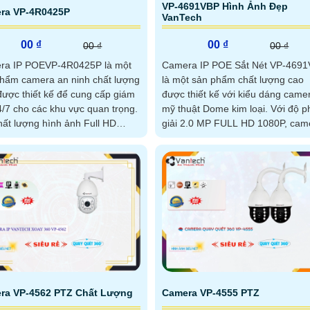
VP-4691VBP Hình Ảnh Đẹp
ra VP-4R0425P
VanTech
00 ₫
00 ₫
00 ₫
00 ₫
ra IP POEVP-4R0425P là một
Camera IP POE Sắt Nét VP-469
hẩm camera an ninh chất lượng
là một sản phẩm chất lượng cao
được thiết kế để cung cấp giám
được thiết kế với kiểu dáng came
4/7 cho các khu vực quan trọng.
mỹ thuật Dome kim loại. Với độ phân
hất lượng hình ảnh Full HD
giải 2.0 MP FULL HD 1080P, cam
,...
này mang...
ra VP-4562 PTZ Chất Lượng
Camera VP-4555 PTZ