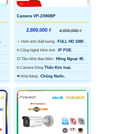
Camera VP-2390BP
2,800,000 ₫
4,000,000 ₫
.
FULL HD 1080P
🔅 Hình ảnh chất lượng :
.
IP POE.
®️ Công Nghệ Hình Ảnh :
Hồng Ngoại 40m
💥 Tầm Nhìn Ban Đêm :
Hồng Ngoại Smart IR.
Thân Kim loại.
⛓ Camera Dòng
Chống Nước.
️📢 Khả Năng :