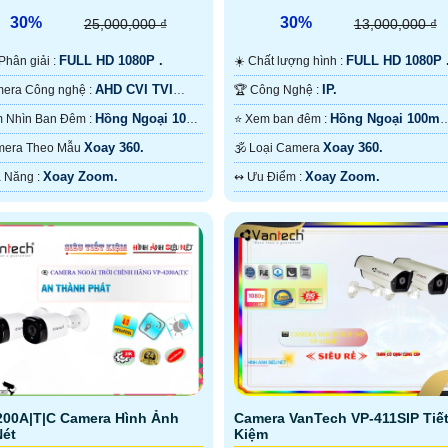
30%
30%
25,000,000 ₫
13,000,000 ₫
FULL HD 1080P .
FULL HD 1080P 
ộ Phân giải :
☀️ Chất lượng hình :
AHD CVI TVI
IP.
⚜️ Camera Công nghệ :
🏆 Công Nghệ :
Hồng Ngoại 10m
Hồng Ngoại 100m
🌙 Tầm Nhìn Ban Đêm :
⭐ Xem ban đêm :
 Ngoại SMD.
Hồng Ngoại Smart IR.
Xoay 360.
Xoay 360.
 Camera Theo Mẫu
🕉️ Loại Camera
Xoay Zoom.
Xoay Zoom.
️📢 Khả Năng :
️↭ Ưu Điểm :
200A|T|C Camera Hình Ảnh
Camera VanTech VP-411SIP Tiế
Nét
Kiệm