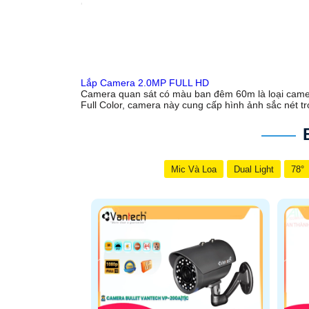
'
Lắp Camera 2.0MP FULL HD
Camera quan sát có màu ban đêm 60m là loại camer
Full Color, camera này cung cấp hình ảnh sắc nét tr
Mic Và Loa
Dual Light
78°