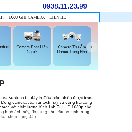
0938.11.23.99
FI
ĐẦU GHI CAMERA
LIÊN HỆ
antech
Camera Phát Hiện
Camera Thu Âm
Người
Dahua Trong Nhà
P
era Vantech thì đây là điều hiển nhiên được trang
MP. Dòng camera của vantech này sử dụng hai công
antech với chất lượng hình ảnh Full HD 1080p cho
ợng hình ảnh này, đáp ứng nhu cầu an ninh trong
ự lựa chọn hàng đầu