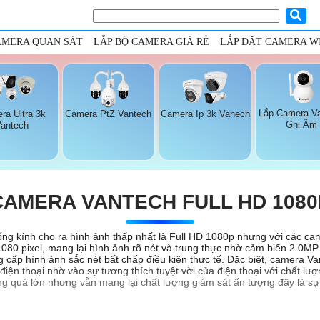
AMERA QUAN SÁT
LẮP BỘ CAMERA GIÁ RẺ
LẮP ĐẶT CAMERA WI
Lắp Camera V
ra Ultra 3k
Camera PtZ Vantech
Camera Ip 3k Vanech
Ghi Âm
Vantech
CAMERA VANTECH FULL HD 1080
ng kính cho ra hình ảnh thấp nhất là Full HD 1080p nhưng với các cam
×1080 pixel, mang lại hình ảnh rõ nét và trung thực nhờ cảm biến 2.0
g cấp hình ảnh sắc nét bất chấp điều kiện thực tế. Đặc biệt, camera V
ện thoại nhờ vào sự tương thích tuyệt vời của điện thoại với chất lư
ông quá lớn nhưng vẫn mang lại chất lượng giám sát ấn tượng đây là s