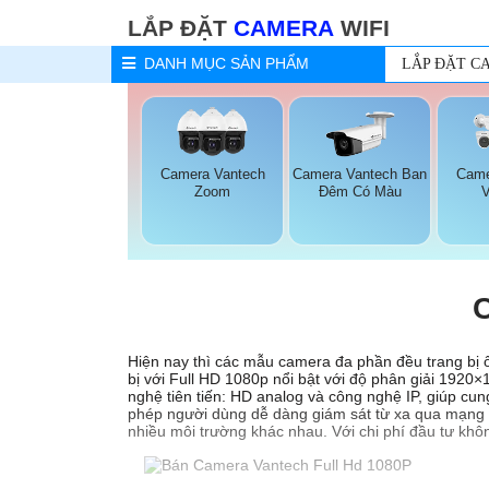
LẮP ĐẶT
CAMERA
WIFI
DANH MỤC
SẢN PHẨM
LẮP ĐẶT C
Camera Vantech
Camera Vantech Ban
Came
Zoom
Đêm Có Màu
Hiện nay thì các mẫu camera đa phần đều trang bị ố
bị với Full HD 1080p nổi bật với độ phân giải 1920
nghệ tiên tiến: HD analog và công nghệ IP, giúp cun
phép người dùng dễ dàng giám sát từ xa qua mạng đi
nhiều môi trường khác nhau. Với chi phí đầu tư kh