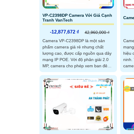
VP-C2398DP Camera Với Giá Cạnh
Came
Tranh VanTech
-12,877,672 ₫
42,960,000 ₫
Camera VP-C2398DP là một sản
Camer
phẩm camera giá rẻ nhưng chất
mạng 
lượng cao, được cấp nguồn qua dây
hiệu 
mạng IP POE. Với độ phân giải 2.0
ninh. Với chất lượng hình ảnh 2.0 MP,
MP, camera cho phép xem ban đêm
camer
với tầm nhìn hồng ngoại lên đến 30m
và chi