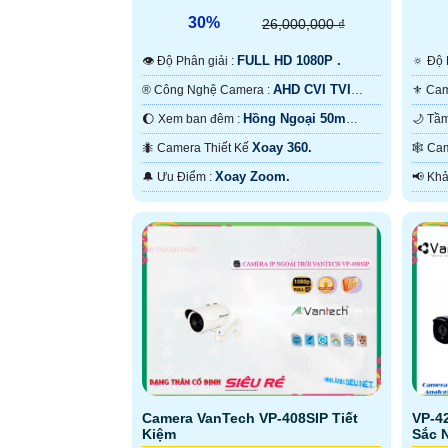
30%
26,000,000 ₫
FULL HD 1080P .
👁 Độ Phân giải :
🔅 Đ
AHD CVI TVI
®️ Công Nghệ Camera :
BCS.
BCS.
Hồng Ngoại 50m
🌔 Xem ban đêm :
Hồng Ngoại SMD.
Hồng
Xoay 360.
🐜 Camera Thiết Kế
🕸️
Xoay Zoom.
️🔔 Ưu Điểm :
Camera VanTech VP-408SIP Tiết
VP-4
Kiệm
Sắc 