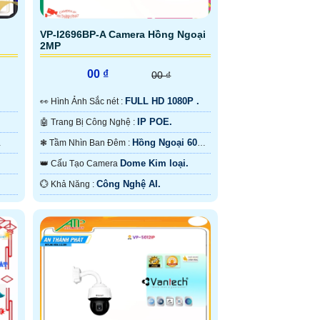
VP-I2696BP-A Camera Hồng Ngoại
2MP
00 ₫
00 ₫
FULL HD 1080P .
️👀 Hình Ảnh Sắc nét :
IP POE.
🤖️ Trang Bị Công Nghệ :
Hồng Ngoại 60m
❃ Tầm Nhìn Ban Đêm :
Hồng Ngoại SMD.
Dome Kim loại.
👑 Cấu Tạo Camera
Công Nghệ AI.
️💮 Khả Năng :