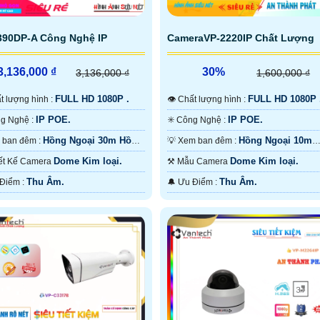
390DP-A Công Nghệ IP
CameraVP-2220IP Chất Lượng
3,136,000 ₫
30%
3,136,000 ₫
1,600,000 ₫
FULL HD 1080P .
FULL HD 1080P 
hất lượng hình :
👁 Chất lượng hình :
IP POE.
IP POE.
⚙ Công Nghệ :
✳️ Công Nghệ :
Hồng Ngoại 30m Hồng
Hồng Ngoại 10m
⭐ Xem ban đêm :
💡 Xem ban đêm :
i SMD.
Hồng Ngoại SMD.
Dome Kim loại.
Dome Kim loại.
Thiết Kế Camera
⚒ Mẫu Camera
Thu Âm.
Thu Âm.
️⌘ Ưu Điểm :
️🔔 Ưu Điểm :