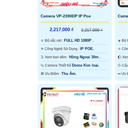
Camera VP-2390DP IP Poe
Came
2,217,000 ₫
2,217,000 ₫
FULL HD 1080P .
🔆 Độ sắc nét :
☀️ Đ
IP POE.
⚜️ Công Nghệ Sử Dụng :
Hồng Ngoại 30m
🌛 Xem ban đêm :
Hồng Ngoại SMD.
Starli
Dome Kim loại.
🔩 Camera Thiết Kế
💦 
Thu Âm.
️⌘ Ưu Điểm :