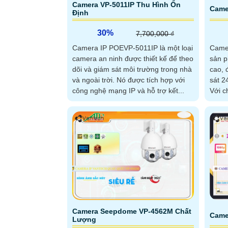
Camera VP-5011IP Thu Hình Ổn
Came
Định
30%
7,700,000 ₫
Camera IP POEVP-5011IP là một loại
Came
camera an ninh được thiết kế để theo
sản p
dõi và giám sát môi trường trong nhà
cao, 
và ngoài trời. Nó được tích hợp với
sát 2
công nghệ mạng IP và hỗ trợ kết...
Với c
1080p
Camera Seepdome VP-4562M Chất
Came
Lượng