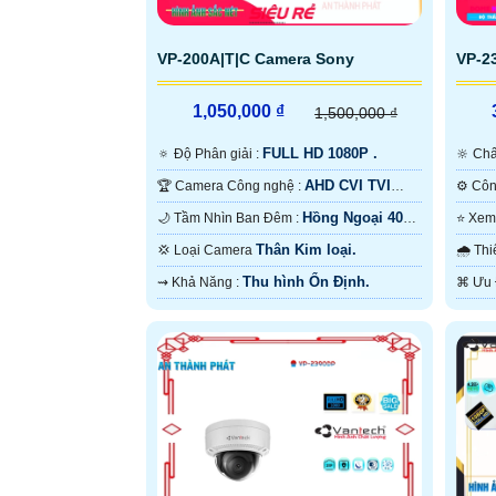
VP-200A|T|C Camera Sony
VP-2
1,050,000 ₫
1,500,000 ₫
FULL HD 1080P .
🔅 Độ Phân giải :
🔆 C
AHD CVI TVI
🏆 Camera Công nghệ :
BCS.
Hồng Ngoại 40m
🌙 Tầm Nhìn Ban Đêm :
Hồng Ngoại Smart IR.
Ngoạ
Thân Kim loại.
💢 Loại Camera
🌧️ 
Thu hình Ổn Định.
️⇝ Khả Năng :