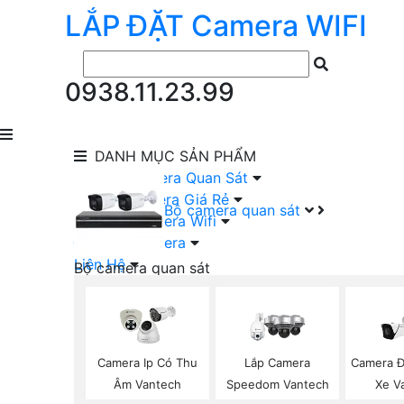
LẮP ĐẶT
Camera
WIFI
0938.11.23.99
DANH MỤC
SẢN PHẨM
lắp Đặt Camera Quan Sát
Lắp Bộ Camera Giá Rẻ
Bộ camera quan sát
Lắp Đặt Camera Wifi
Đầu Ghi Camera
Liên Hệ
Bộ camera quan sát
Camera HIKVISION Trọn Bộ
Camera KBVISION Trọn Bộ
Camera DAHUA Trọn Bộ
Camera giá Rẻ Trọn Bộ
Camera Ip Có Thu
Lắp Camera
Camera Đ
Bộ Camera Nên Dùng
Âm Vantech
Speedom Vantech
Xe V
Bộ Camera Có Màu Ban Đêm