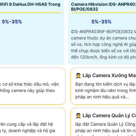
Camera Hikvision IDS-ANPR40
WiFi 6 DaHua DH-H5AS Trong
BI/POE/0832
5%-35%
5%-35%
iDS-ANPR403NF-BI/POE/0832 l
camera thuộc dự án camera chụ
số xe, tích hợp công nghệ AI giú
thể chụp được biển số xe với tốc
đến 120km/h, ống kính có độ phâ
4
🤵 Lắp Camera Xưởng May
c cơ sở khai thác dầu mỏ, việc
Bạn đang tìm kiếm dịch vụ lắp
 thống camera này giúp theo
kinh nghiệm lâu năm trong lĩn
pháp an ninh hiệu quả và...
🤵 Lắp Camera Quản Lý C
ên cung cấp và lắp đặt hệ
lắp đặt Camera Quản Lý Công 
 ty, doanh nghiệp và hộ gia
pháp an ninh hiệu quả và tin 