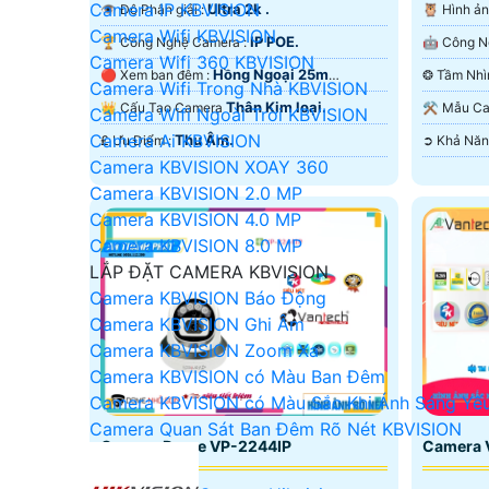
Camera IP KBVISION
Ultra 2k .
👁 Độ Phân giải :
🦉 Hình 
Camera Wifi KBVISION
IP POE.
🏆 Công Nghệ Camera :
Camera Wifi 360 KBVISION
Hồng Ngoại 25m
🔴 Xem ban đêm :
Camera Wifi Trong Nhà KBVISION
Starlight.
Array.
Thân Kim loại.
👑 Cấu Tạo Camera
⚒ Mẫu 
Camera Wifi Ngoài Trời KBVISION
Camera Ai KBVISION
Thu Âm.
️₤ Ưu Điểm :
Camera KBVISION XOAY 360
Camera KBVISION 2.0 MP
Camera KBVISION 4.0 MP
Camera KBVISION 8.0 MP
LẮP ĐẶT CAMERA KBVISION
Camera KBVISION Báo Động
Camera KBVISION Ghi Âm
Camera KBVISION Zoom Xa
Camera KBVISION có Màu Ban Đêm
Camera KBVISION có Màu Sắc Khi Ánh Sáng Yế
Camera Quan Sát Ban Đêm Rõ Nét KBVISION
Camera Dome VP-2244IP
Camera 