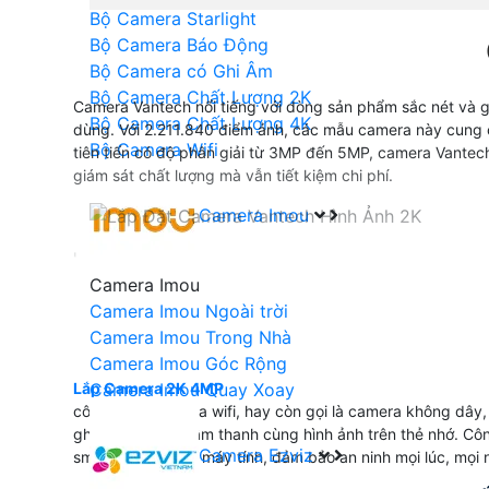
Bộ Camera Starlight
Bộ Camera Báo Động
Bộ Camera có Ghi Âm
Bộ Camera Chất Lượng 2K
Camera Vantech nổi tiếng với dòng sản phẩm sắc nét và g
Bộ Camera Chất Lượng 4K
dùng. Với 2.211.840 điểm ảnh, các mẫu camera này cung c
Bộ Camera Wifi
tiên tiến có độ phân giải từ 3MP đến 5MP, camera Vantech
giám sát chất lượng mà vẫn tiết kiệm chi phí.
Camera Imou
'
Camera Imou
Camera Imou Ngoài trời
Camera Imou Trong Nhà
Camera Imou Góc Rộng
Lắp Camera 2K 4MP
Camera Imou Quay Xoay
công nghệ camera wifi, hay còn gọi là camera không dây, 
ghi lại và lưu trữ âm thanh cùng hình ảnh trên thẻ nhớ. Cô
Camera Ezviz
smartphone hoặc máy tính, đảm bảo an ninh mọi lúc, mọi n