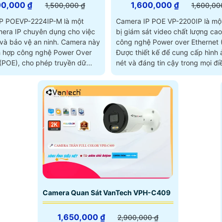
00,000 ₫
1,600,000 ₫
1,500,000 ₫
1,600,00
P POEVP-2224IP-M là một
Camera IP POE VP-2200IP là một
era IP chuyên dụng cho việc
bị giám sát video chất lượng cao
bảo vệ an ninh. Camera này
công nghệ Power over Ethernet 
h hợp công nghệ Power Over
Được thiết kế để cung cấp hình 
(POE), cho phép truyền dữ...
nét và đáng tin cậy trong mọi đi
ánh sáng
Camera Quan Sát VanTech VPH-C409
1,650,000 ₫
2,900,000 ₫