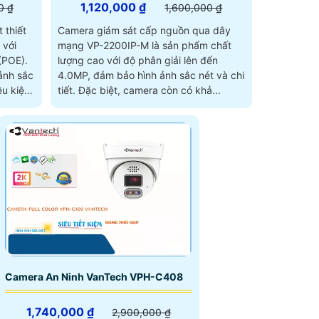
1,120,000 ₫
0 ₫
1,600,000 ₫
 thiết
Camera giám sát cấp nguồn qua dây
 với
mạng VP-2200IP-M là sản phẩm chất
(POE).
lượng cao với độ phân giải lên đến
ảnh sắc
4.0MP, đảm bảo hình ảnh sắc nét và chi
ều kiện
tiết. Đặc biệt, camera còn có khả...
Camera An Ninh VanTech VPH-C408
1,740,000 ₫
2,900,000 ₫