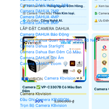
Camera DAHUA Xoay 360
Hồng Ngoại 60m Hồng
🌈 Xem ban đêm :
Camera DAHUA 2MP
Ngoại SMD.
Starlight.
Thân Kim loại.
🕸️ Camera Theo Mẫu
🐉️ Came
Camera DAHUA 4MP
Công Nghệ AI.
️💠 Ưu Điểm :
Camera DAHUA 8MP
LẮP ĐẶT CAMERA DAHUA
Camera DAHUA Báo Động
Camera Dahua Quan Sát Ban Đêm Rõ Nét
Camera Dahua Starlight
Camera Dahua Ban Đêm Có Màu
Camera DAHUA Ghi Âm
Camera DAHUA Zoom
Camera Kbvision
Camera ✅ VP-C3307B Có Màu Ban
Camera 
Đêm
Camera Kbvision
Đầu Ghi Camera KBVISION
30%
2,200,000 ₫
Trọn Bộ Camera KBvision