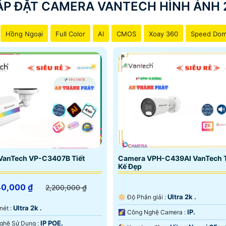
ẮP ĐẶT CAMERA VANTECH HÌNH ẢNH 
Hồng Ngoại
Full Color
AI
CMOS
Xoay 360
Speed Do
VanTech VP-C3407B Tiết
Camera VPH-C439AI VanTech T
Kế Đẹp
40,000 ₫
2,200,000 ₫
Ultra 2k .
🔆 Độ Phân giải :
Ultra 2k .
 nét :
IP.
🌠 Công Nghệ Camera :
IP POE.
🤖️ Công Nghệ Sử Dụng :