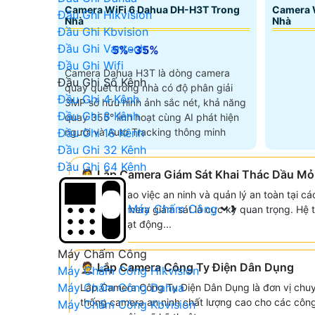
Camera WiFi 6 Dahua DH-H3T Trong
Camera 
Đầu Ghi Hikvision
Nhà
Nhà
Đầu Ghi Kbvision
Đầu Ghi Vantech
5%-35%
Đầu Ghi Wifi
Camera Dahua H3T là dòng camera
Đầu Ghi Số Kênh
quay quét trong nhà có độ phân giải
Đầu Ghi 4 Kênh
3MP sở hữu hình ảnh sắc nét, khả năng
Đầu Ghi 8 Kênh
quay 355° linh hoạt cùng AI phát hiện
Đầu Ghi 16 Kênh
người và Auto Tracking thông minh
Đầu Ghi 32 Kênh
Đầu Ghi 64 Kênh
🤵 Lắp Camera Giám Sát Khai Thác Dầu Mỏ
Để nâng cao việc an ninh và quản lý an toàn tại cá
Máy Chấm Công
lắp đặt camera giám sát là cực kỳ quan trọng. Hệ
dõi mọi hoạt động...
Máy Chấm Công
🤵 Lắp Camera Công Ty Điện Dân Dụng
Máy Chấm Công Hikvision
Máy Chấm Công Dahua
Lắp Camera Công Ty Điện Dân Dụng là đơn vị chuy
thống camera an ninh chất lượng cao cho các công
Máy Chấm Công Kbvision