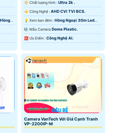
Ultra 2k .
🔆 Chất lượng hình :
AHD CVI TVI BCS.
⚜️ Công Nghệ :
 Hồng
Hồng Ngoại 30m Led
💡 Xem ban đêm :
Array.
Dome Plastic.
🎼️ Mẫu Camera
Công Nghệ AI.
️🆑 Ưu Điểm :
Camera VanTech Với Giá Cạnh Tranh
VP-2200IP-M