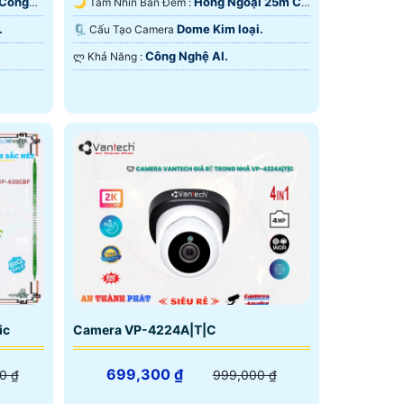
 Công
Hồng Ngoại 25m Có
🌙 Tầm Nhìn Ban Đêm :
Màu Ban Ðêm.
.
Dome Kim loại.
🗜️ Cấu Tạo Camera
Công Nghệ AI.
️ლ Khả Năng :
ic
Camera VP-4224A|T|C
699,300 ₫
0 ₫
999,000 ₫