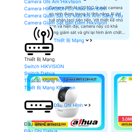
Camera Ghi Âm Hikvision
Camera Wifi AI-V2010C là một camera
Camera HIKVISION Có Màu Ban Đêm
an ninh được trang bị tính năng AI (trí
Camera Quan Sát Có Màu Khi Ánh Sáng Yếu
tuệ nhân tạo) tiên tiến. Với thiết kế nhỏ
Camera Giám Sát Ban Đêm Hikvision
gọn và hiện đại, camera này có khả
năng giám sát và ghi lại hình ảnh chất
lượng cao trong mọi điều kiện ánh sáng
Thiết Bị Mạng
Thiết Bị Mạng
Switch HIKVISION
Switch Dahua
Thiết Bị Mạng Ruijie
Thiết Bị Mạng KBvision
Đầu Ghi Hình
Đầu Ghi Camera
Đầu Ghi Dahua