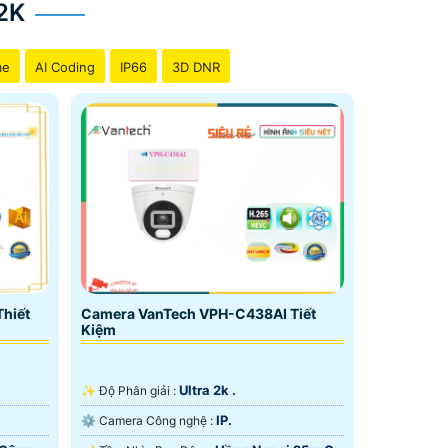
2K
me
AI Coding
IP66
3D DNR
hiết
Camera VanTech VPH-C438AI Tiết
Kiệm
Ultra 2k .
✨ Độ Phân giải :
IP.
⚙ Camera Công nghệ :