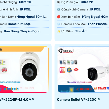
Ultra 2k .
Ultra 2k .
ảnh chất lượng :
👁️‍🗨 Độ Phân giải :
IP POE.
IP POE.
🤖️ Công Nghệ Hình Ảnh :
⚙ Công Nghệ Camera :
Hồng Ngoại 50m Led
Hồng Ngoại 40m
❂ Tầm Nhìn Ban Đêm :
🔴 Xem ban đêm :
Ngoại Smart IR.
Dome Kim loại.
Thân Plastic.
Camera
❄ Camera Theo Mẫu
Báo Động Chuyển Động.
Thu Âm.
️➲ Khả Năng :
️✨ Ưu Điểm :
u
VP-2224IP-M 4.0MP
Camera Bullet VP-2200IP