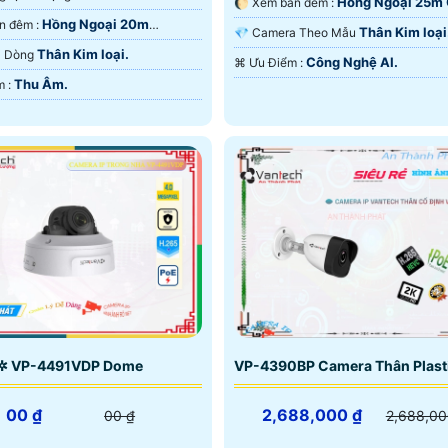
Hồng Ngoại 25m
🌔 Xem ban đêm :
Hồng Ngoại 20m
🌛 Xem ban đêm :
Nghệ Chuyên Dụng.
Thân Kim loại
💎 Camera Theo Mẫu
Thân Kim loại.
ra Dòng
Công Nghệ AI.
️⌘ Ưu Điểm :
Thu Âm.
️🔔 Ưu Điểm :
✲ VP-4491VDP Dome
VP-4390BP Camera Thân Plast
00 ₫
2,688,000 ₫
00 ₫
2,688,00