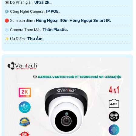
Ultra 2k .
👁️‍🗨 Độ Phân giải :
IP POE.
⚙ Công Nghệ Camera :
Hồng Ngoại 40m Hồng Ngoại Smart IR.
🔴 Xem ban đêm :
Thân Plastic.
❄ Camera Theo Mẫu
Thu Âm.
️✨ Ưu Điểm :