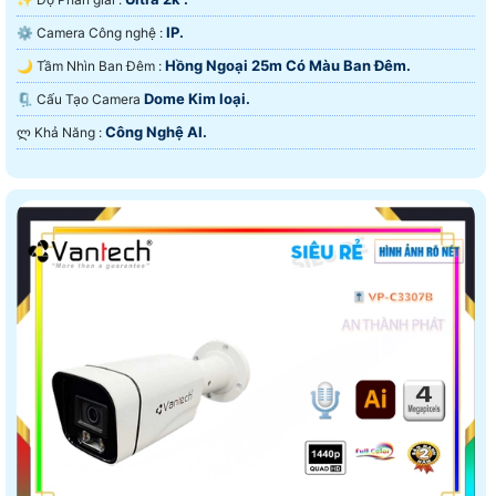
IP.
⚙ Camera Công nghệ :
Hồng Ngoại 25m Có Màu Ban Ðêm.
🌙 Tầm Nhìn Ban Đêm :
Dome Kim loại.
🗜️ Cấu Tạo Camera
Công Nghệ AI.
️ლ Khả Năng :