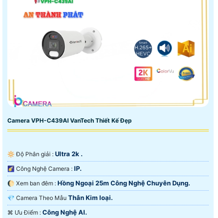
Camera VPH-C439AI VanTech Thiết Kế Đẹp
Ultra 2k .
🔆 Độ Phân giải :
IP.
🌠 Công Nghệ Camera :
Hồng Ngoại 25m Công Nghệ Chuyên Dụng.
🌔 Xem ban đêm :
Thân Kim loại.
💎 Camera Theo Mẫu
Công Nghệ AI.
️⌘ Ưu Điểm :