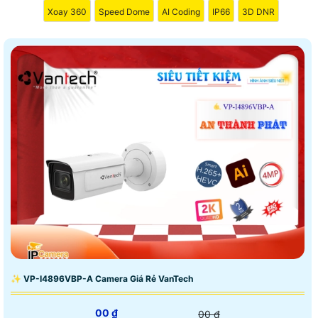
Xoay 360
Speed Dome
AI Coding
IP66
3D DNR
✨ VP-I4896VBP-A Camera Giá Rẻ VanTech
00 ₫
00 ₫