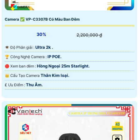
Camera ✅ VP-C3307B Có Màu Ban Đêm
30%
2,200,000 ₫
Ultra 2k .
👁 Độ Phân giải :
IP POE.
🏆 Công Nghệ Camera :
Hồng Ngoại 25m Starlight.
🔴 Xem ban đêm :
Thân Kim loại.
👑 Cấu Tạo Camera
Thu Âm.
️₤ Ưu Điểm :