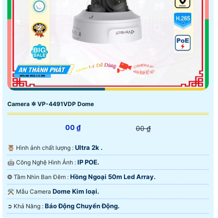
Camera ✲ VP-4491VDP Dome
00 ₫
00 ₫
Ultra 2k .
🦉 Hình ảnh chất lượng :
IP POE.
🤖️ Công Nghệ Hình Ảnh :
Hồng Ngoại 50m Led Array.
❂ Tầm Nhìn Ban Đêm :
Dome Kim loại.
⚒ Mẫu Camera
Báo Động Chuyển Động.
️➲ Khả Năng :