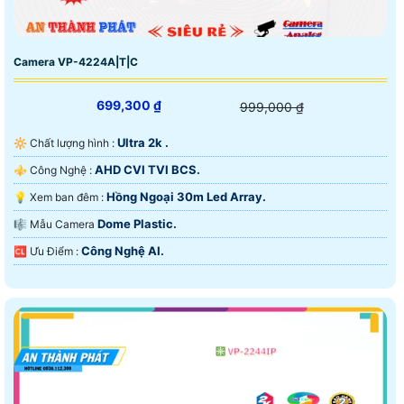
Camera VP-4224A|T|C
699,300 ₫
999,000 ₫
Ultra 2k .
🔆 Chất lượng hình :
AHD CVI TVI BCS.
⚜️ Công Nghệ :
Hồng Ngoại 30m Led Array.
💡 Xem ban đêm :
Dome Plastic.
🎼️ Mẫu Camera
Công Nghệ AI.
️🆑 Ưu Điểm :