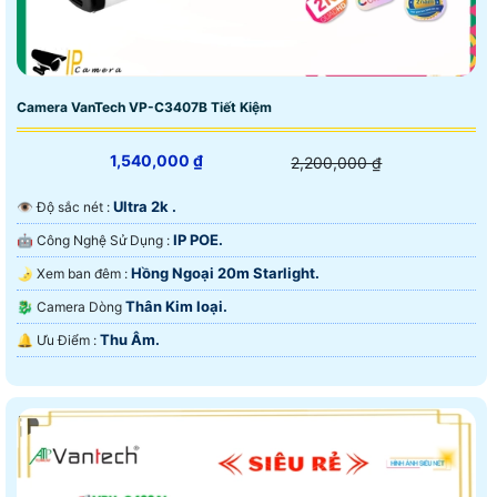
Camera VanTech VP-C3407B Tiết Kiệm
1,540,000 ₫
2,200,000 ₫
Ultra 2k .
👁 Độ sắc nét :
IP POE.
🤖️ Công Nghệ Sử Dụng :
Hồng Ngoại 20m Starlight.
🌛 Xem ban đêm :
Thân Kim loại.
🐉️ Camera Dòng
Thu Âm.
️🔔 Ưu Điểm :