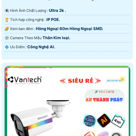
Ultra 2k .
👁️‍🗨 Hình Ành Chất Lượng :
IP POE.
🏆 Tích hợp công nghệ :
Hồng Ngoại 60m Hồng Ngoại SMD.
🌈 Xem ban đêm :
Thân Kim loại.
🕸️ Camera Theo Mẫu
Công Nghệ AI.
️💠 Ưu Điểm :