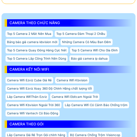
CAMERA THEO CHỨC NĂNG
Top 5 Camera 2 Mắt Nên Mua
Top 5 Camera Đàm Thoại 2 Chiều
Bảng báo giá camera kbvision mới
Những Camera Có Màu Ban Đêm
Top 5 Camera Quay Đóng Hàng Cực Nét
Top 5 Camera Wifi Cho Gia Đình
Top 5 Camera Lắp Công Trình Nên Dùng
Báo giá camera ip dahua
CAMERA KẾT NỐI WIFI
Camera Wifi Ezviz Cube Giá Rẻ
Camera Wifi Kbvision
Camera Wifi Ezviz Xoay 360 Độ Chính Hãng chất lượng tốt
Lắp Camera WifiThân Ezviz
Camera Wifi Ebitcam Ngoài Trời
Camera Wifi Kbvision Ngoài Trời 360
Lắp Camera Wifi Có Cảnh Báo Chống trộm
Camera Wifi Vantech Có Báo Động
CAMERA THEO GÓI
Lắp Camera Giá Rẻ Trọn Gói chính hãng
Bộ Camera Chống Trộm Visioncop