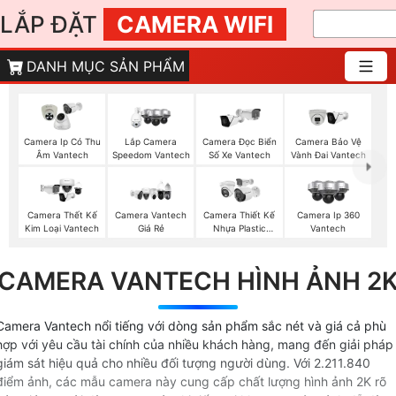
LẮP ĐẶT
CAMERA WIFI
DANH MỤC SẢN PHẨM
Camera Ip Có Thu
Lắp Camera
Camera Đọc Biển
Camera Bảo Vệ
Âm Vantech
Speedom Vantech
Số Xe Vantech
Vành Đai Vantech
Camera Thết Kế
Camera Vantech
Camera Thiết Kế
Camera Ip 360
Kim Loại Vantech
Giá Rẻ
Nhựa Plastic
Vantech
Vantech
CAMERA VANTECH HÌNH ẢNH 2
Camera Vantech nổi tiếng với dòng sản phẩm sắc nét và giá cả phù
hợp với yêu cầu tài chính của nhiều khách hàng, mang đến giải pháp
giám sát hiệu quả cho nhiều đối tượng người dùng. Với 2.211.840
điểm ảnh, các mẫu camera này cung cấp chất lượng hình ảnh 2K rõ