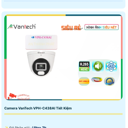
Camera VanTech VPH-C438AI Tiết Kiệm
Ultra 2k .
✨ Độ Phân giải :