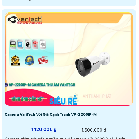
Camera VanTech Với Giá Cạnh Tranh VP-2200IP-M
1,120,000 ₫
1,600,000 ₫
Camera giám sát cấp nguồn qua dây mạng VP-2200IP-M là sản