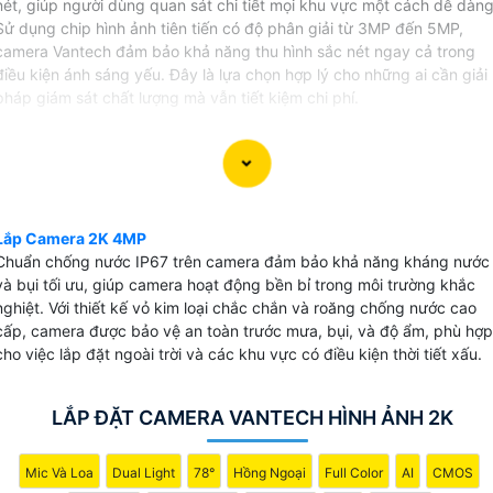
nét, giúp người dùng quan sát chi tiết mọi khu vực một cách dễ dàng
Sử dụng chip hình ảnh tiên tiến có độ phân giải từ 3MP đến 5MP,
camera Vantech đảm bảo khả năng thu hình sắc nét ngay cả trong
điều kiện ánh sáng yếu. Đây là lựa chọn hợp lý cho những ai cần giải
pháp giám sát chất lượng mà vẫn tiết kiệm chi phí.
Lắp Camera 2K 4MP
Chuẩn chống nước IP67 trên camera đảm bảo khả năng kháng nước
và bụi tối ưu, giúp camera hoạt động bền bỉ trong môi trường khắc
nghiệt. Với thiết kế vỏ kim loại chắc chắn và roăng chống nước cao
cấp, camera được bảo vệ an toàn trước mưa, bụi, và độ ẩm, phù hợp
cho việc lắp đặt ngoài trời và các khu vực có điều kiện thời tiết xấu.
LẮP ĐẶT CAMERA VANTECH HÌNH ẢNH 2K
Mic Và Loa
Dual Light
78°
Hồng Ngoại
Full Color
AI
CMOS