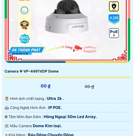
Camera ✲ VP-4491VDP Dome
00 ₫
00 ₫
Ultra 2k .
🦉 Hình ảnh chất lượng :
IP POE.
🤖️ Công Nghệ Hình Ảnh :
Hồng Ngoại 50m Led Array.
❂ Tầm Nhìn Ban Đêm :
Dome Kim loại.
⚒ Mẫu Camera
Báo Động Chuyển Động.
️➲ Khả Năng :