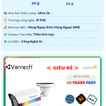
00 ₫
00 ₫
Ultra 2k .
👁️‍🗨 Hình Ành Chất Lượng :
IP POE.
🏆 Tích hợp công nghệ :
Hồng Ngoại 60m Hồng Ngoại SMD.
🌈 Xem ban đêm :
Thân Kim loại.
🕸️ Camera Theo Mẫu
Công Nghệ AI.
️💠 Ưu Điểm :