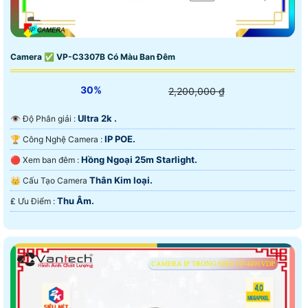
Camera ✅ VP-C3307B Có Màu Ban Đêm
30%
2,200,000 ₫
Ultra 2k .
👁 Độ Phân giải :
IP POE.
🏆 Công Nghệ Camera :
Hồng Ngoại 25m Starlight.
🔴 Xem ban đêm :
Thân Kim loại.
👑 Cấu Tạo Camera
Thu Âm.
️₤ Ưu Điểm :