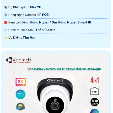
Ultra 2k .
👁️‍🗨 Độ Phân giải :
IP POE.
⚙ Công Nghệ Camera :
Hồng Ngoại 40m Hồng Ngoại Smart IR.
🔴 Xem ban đêm :
Thân Plastic.
❄ Camera Theo Mẫu
Thu Âm.
️✨ Ưu Điểm :