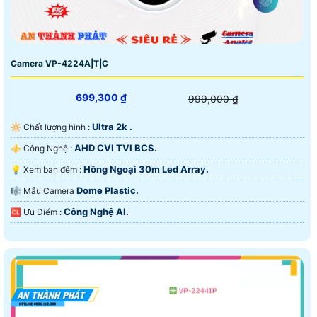
Camera VP-4224A|T|C
699,300 ₫
999,000 ₫
Ultra 2k .
🔆 Chất lượng hình :
AHD CVI TVI BCS.
⚜️ Công Nghệ :
Hồng Ngoại 30m Led Array.
💡 Xem ban đêm :
Dome Plastic.
🎼️ Mẫu Camera
Công Nghệ AI.
️🆑 Ưu Điểm :