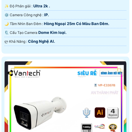
Ultra 2k .
✨ Độ Phân giải :
IP.
⚙ Camera Công nghệ :
Hồng Ngoại 25m Có Màu Ban Ðêm.
🌙 Tầm Nhìn Ban Đêm :
Dome Kim loại.
🗜️ Cấu Tạo Camera
Công Nghệ AI.
️ლ Khả Năng :