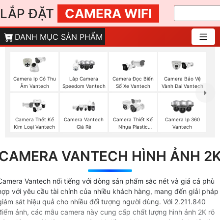
LẮP ĐẶT
CAMERA WIFI
DANH MỤC SẢN PHẨM
Camera Ip Có Thu
Lắp Camera
Camera Đọc Biển
Camera Bảo Vệ
Âm Vantech
Speedom Vantech
Số Xe Vantech
Vành Đai Vantech
Camera Thết Kế
Camera Vantech
Camera Thiết Kế
Camera Ip 360
Kim Loại Vantech
Giá Rẻ
Nhựa Plastic
Vantech
Vantech
CAMERA VANTECH HÌNH ẢNH 2
Camera Vantech nổi tiếng với dòng sản phẩm sắc nét và giá cả phù
hợp với yêu cầu tài chính của nhiều khách hàng, mang đến giải pháp
giám sát hiệu quả cho nhiều đối tượng người dùng. Với 2.211.840
điểm ảnh, các mẫu camera này cung cấp chất lượng hình ảnh 2K rõ