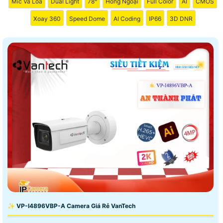
Mic Và Loa
Dual Light
78°
Hồng Ngoại
Full Color
AI
CMOS
Xoay 360
Speed Dome
AI Coding
IP66
3D DNR
✨ VP-I4896VBP-A Camera Giá Rẻ VanTech