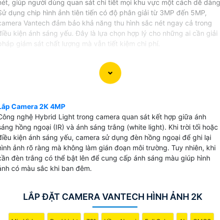
nét, giúp người dùng quan sát chi tiết mọi khu vực một cách dễ dàng
Sử dụng chip hình ảnh tiên tiến có độ phân giải từ 3MP đến 5MP,
camera Vantech đảm bảo khả năng thu hình sắc nét ngay cả trong
điều kiện ánh sáng yếu. Đây là lựa chọn hợp lý cho những ai cần giải
pháp giám sát chất lượng mà vẫn tiết kiệm chi phí.
Lắp Camera 2K 4MP
Công nghệ Hybrid Light trong camera quan sát kết hợp giữa ánh
sáng hồng ngoại (IR) và ánh sáng trắng (white light). Khi trời tối hoặc
điều kiện ánh sáng yếu, camera sử dụng đèn hồng ngoại để ghi lại
hình ảnh rõ ràng mà không làm gián đoạn môi trường. Tuy nhiên, khi
cần đèn trắng có thể bật lên để cung cấp ánh sáng màu giúp hình
ảnh có màu sắc khi ban đêm.
LẮP ĐẶT CAMERA VANTECH HÌNH ẢNH 2K