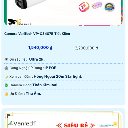
Camera VanTech VP-C3407B Tiết Kiệm
1,540,000 ₫
2,200,000 ₫
Ultra 2k .
👁 Độ sắc nét :
IP POE.
🤖️ Công Nghệ Sử Dụng :
Hồng Ngoại 20m Starlight.
🌛 Xem ban đêm :
Thân Kim loại.
🐉️ Camera Dòng
Thu Âm.
️🔔 Ưu Điểm :