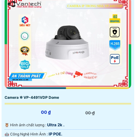
Camera ✲ VP-4491VDP Dome
00 ₫
00 ₫
Ultra 2k .
🦉 Hình ảnh chất lượng :
IP POE.
🤖️ Công Nghệ Hình Ảnh :