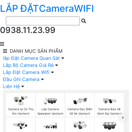
LẮP ĐẶT
Camera
WIFI
0938.11.23.99
DANH MỤC
SẢN PHẨM
lắp Đặt Camera Quan Sát
Lắp Bộ Camera Giá Rẻ
Lắp Đặt Camera Wifi
Đầu Ghi Camera
Liên Hệ
Camera Ip Có Thu
Lắp Camera
Camera Đọc Biển
Camera Bảo Vệ
Âm Vantech
Speedom Vantech
Số Xe Vantech
Vành Đai Vantech