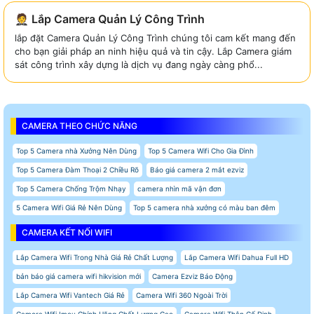
🤵 Lắp Camera Quản Lý Công Trình
lắp đặt Camera Quản Lý Công Trình chúng tôi cam kết mang đến
cho bạn giải pháp an ninh hiệu quả và tin cậy. Lắp Camera giám
sát công trình xây dựng là dịch vụ đang ngày càng phổ...
CAMERA THEO CHỨC NĂNG
Top 5 Camera nhà Xưởng Nên Dùng
Top 5 Camera Wifi Cho Gia Đình
Top 5 Camera Đàm Thoại 2 Chiều Rõ
Báo giá camera 2 mắt ezviz
Top 5 Camera Chống Trộm Nhạy
camera nhìn mã vận đơn
5 Camera Wifi Giá Rẻ Nên Dùng
Top 5 camera nhà xưởng có màu ban đêm
CAMERA KẾT NỐI WIFI
Lắp Camera Wifi Trong Nhà Giá Rẻ Chất Lượng
Lắp Camera Wifi Dahua Full HD
bản báo giá camera wifi hikvision mới
Camera Ezviz Báo Động
Lắp Camera Wifi Vantech Giá Rẻ
Camera Wifi 360 Ngoài Trời
Camera Wifi Imou Chính Hãng Chất Lượng Cao
Camera Wifi Thân Cố Định