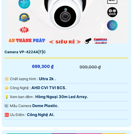
Camera VP-4224A|T|C
699,300 ₫
999,000 ₫
Ultra 2k .
🔆 Chất lượng hình :
AHD CVI TVI BCS.
⚜️ Công Nghệ :
Hồng Ngoại 30m Led Array.
💡 Xem ban đêm :
Dome Plastic.
🎼️ Mẫu Camera
Công Nghệ AI.
️🆑 Ưu Điểm :