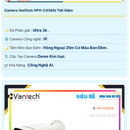
Camera VanTech VPH-C438AI Tiết Kiệm
Ultra 2k .
✨ Độ Phân giải :
IP.
⚙ Camera Công nghệ :
Hồng Ngoại 25m Có Màu Ban Ðêm.
🌙 Tầm Nhìn Ban Đêm :
Dome Kim loại.
🗜️ Cấu Tạo Camera
Công Nghệ AI.
️ლ Khả Năng :