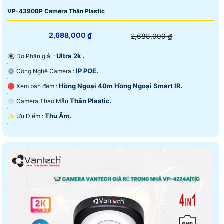
VP-4390BP Camera Thân Plastic
2,688,000 ₫
2,688,000 ₫
Ultra 2k .
👁️‍🗨 Độ Phân giải :
IP POE.
⚙ Công Nghệ Camera :
Hồng Ngoại 40m Hồng Ngoại Smart IR.
🔴 Xem ban đêm :
Thân Plastic.
❄ Camera Theo Mẫu
Thu Âm.
️✨ Ưu Điểm :