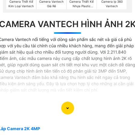
Camera Thết Kế
Camera Vantech
Camera Thiết Kế
Camera Ip 360
Kim Loại Vantech
Giá Rẻ
Nhựa Plastic
Vantech
Vantech
CAMERA VANTECH HÌNH ẢNH 2
Camera Vantech nổi tiếng với dòng sản phẩm sắc nét và giá cả phù
hợp với yêu cầu tài chính của nhiều khách hàng, mang đến giải pháp
giám sát hiệu quả cho nhiều đối tượng người dùng. Với 2.211.840
điểm ảnh, các mẫu camera này cung cấp chất lượng hình ảnh 2K rõ
nét, giúp người dùng quan sát chi tiết mọi khu vực một cách dễ dàng
Sử dụng chip hình ảnh tiên tiến có độ phân giải từ 3MP đến 5MP,
camera Vantech đảm bảo khả năng thu hình sắc nét ngay cả trong
điều kiện ánh sáng yếu. Đây là lựa chọn hợp lý cho những ai cần giải
pháp giám sát chất lượng mà vẫn tiết kiệm chi phí.
Lắp Camera 2K 4MP