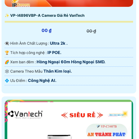
✨ VP-I4896VBP-A Camera Giá Rẻ VanTech
00 ₫
00 ₫
Ultra 2k .
👁️‍🗨 Hình Ành Chất Lượng :
IP POE.
🏆 Tích hợp công nghệ :
Hồng Ngoại 60m Hồng Ngoại SMD.
🌈 Xem ban đêm :
Thân Kim loại.
🕸️ Camera Theo Mẫu
Công Nghệ AI.
️💠 Ưu Điểm :