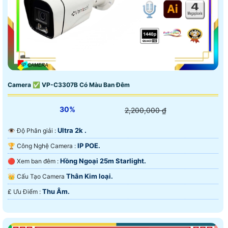
Camera ✅ VP-C3307B Có Màu Ban Đêm
30%
2,200,000 ₫
Ultra 2k .
👁 Độ Phân giải :
IP POE.
🏆 Công Nghệ Camera :
Hồng Ngoại 25m Starlight.
🔴 Xem ban đêm :
Thân Kim loại.
👑 Cấu Tạo Camera
Thu Âm.
️₤ Ưu Điểm :