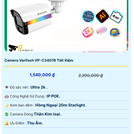
Camera VanTech VP-C3407B Tiết Kiệm
1,540,000 ₫
2,200,000 ₫
Ultra 2k .
👁 Độ sắc nét :
IP POE.
🤖️ Công Nghệ Sử Dụng :
Hồng Ngoại 20m Starlight.
🌛 Xem ban đêm :
Thân Kim loại.
🐉️ Camera Dòng
Thu Âm.
️🔔 Ưu Điểm :