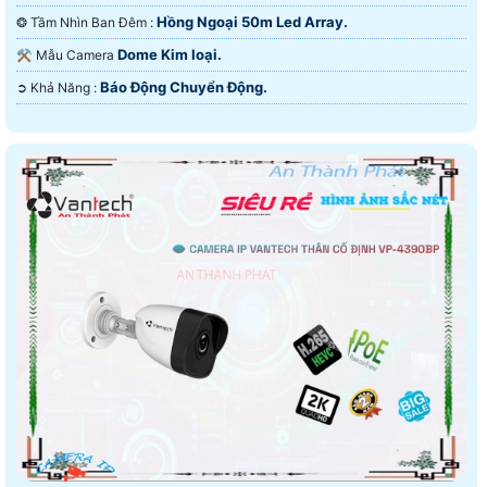
Hồng Ngoại 50m Led Array.
❂ Tầm Nhìn Ban Đêm :
Dome Kim loại.
⚒ Mẫu Camera
Báo Động Chuyển Động.
️➲ Khả Năng :