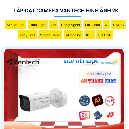
LẮP ĐẶT CAMERA VANTECH HÌNH ẢNH 2K
Mic Và Loa
Dual Light
78°
Hồng Ngoại
Full Color
AI
CMOS
Xoay 360
Speed Dome
AI Coding
IP66
3D DNR