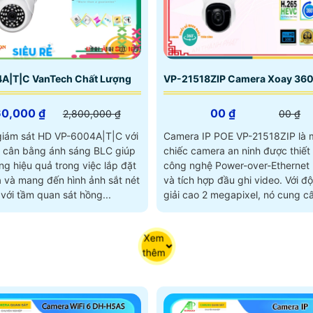
A|T|C VanTech Chất Lượng
VP-21518ZIP Camera Xoay 360
60,000 ₫
00 ₫
2,800,000 ₫
00 ₫
iám sát HD VP-6004A|T|C với
Camera IP POE VP-21518ZIP là 
 cân bằng ánh sáng BLC giúp
chiếc camera an ninh được thiết 
g hiệu quả trong việc lắp đặt
công nghệ Power-over-Ethernet 
à và mang đến hình ảnh sắt nét
và tích hợp đầu ghi video. Với độ phân
với tầm quan sát hồng...
giải cao 2 megapixel, nó cung c
ảnh chất lượng cao và rõ ràng
Xem
thêm