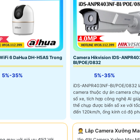
Camera Hikvision IDS-ANPR40
WiFi 6 DaHua DH-H5AS Trong
BI/POE/0832
5%-35%
5%-35%
iDS-ANPR403NF-BI/POE/0832 l
camera thuộc dự án camera chụ
số xe, tích hợp công nghệ AI giú
thể chụp được biển số xe với tốc
đến 120km/h, ống kính có độ phâ
4
🤵 Lắp Camera Xưởng Ma
ng may với giá ưu đãi? Với
lắp đặt Camera Xưởng May Mặ