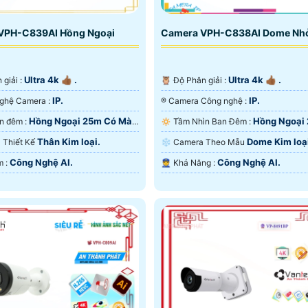
VPH-C839AI Hồng Ngoại
Camera VPH-C838AI Dome Nh
Ultra 4k 👍🏾 .
Ultra 4k 👍🏾 .
n giải :
🦉 Độ Phân giải :
IP.
IP.
✳️ Công Nghệ Camera :
®️ Camera Công nghệ :
Hồng Ngoại 25m Có Màu
Hồng Ngoại
🔴 Xem ban đêm :
🔅 Tầm Nhìn Ban Đêm :
Màu Ban Ðêm.
Thân Kim loại.
Dome Kim loạ
ra Thiết Kế
❄ Camera Theo Mẫu
Công Nghệ AI.
Công Nghệ AI.
️💫 Ưu Điểm :
️👮 Khả Năng :