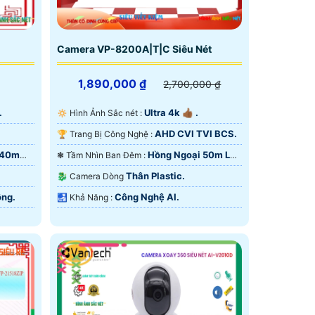
Camera VP-8200A|T|C Siêu Nét
1,890,000 ₫
2,700,000 ₫
.
Ultra 4k 👍🏾 .
🔅 Hình Ảnh Sắc nét :
AHD CVI TVI BCS.
🏆 Trang Bị Công Nghệ :
 40m
Hồng Ngoại 50m Led
❃ Tầm Nhìn Ban Đêm :
Array.
Thân Plastic.
🐉️ Camera Dòng
ng.
Công Nghệ AI.
️🛃 Khả Năng :