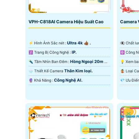
VPH-C818AI Camera Hiệu Suất Cao
Camera 
Ultra 4k 👍🏾 .
️⚡ Hình Ảnh Sắc nét :
👁️‍🗨 Chấ
IP.
🕉️ Trang Bị Công Nghệ :
Hồng Ngoại 20m Có
🔦 Tầm Nhìn Ban Đêm :
Màu Ban Ðêm.
Ban Ðêm.
Thân Kim loại.
🌧️ Thiết Kế Camera
🤹 Loại 
Công Nghệ AI.
️🔮 Khả Năng :