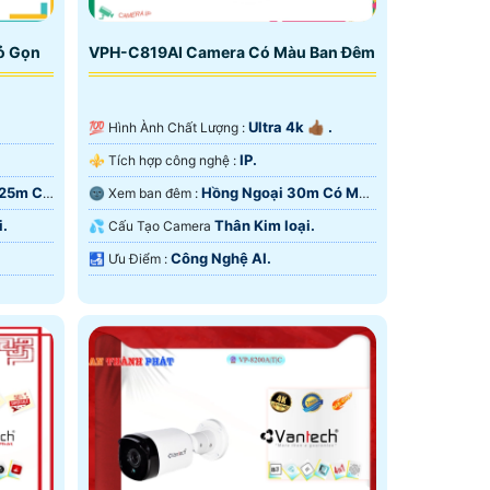
ỏ Gọn
VPH-C819AI Camera Có Màu Ban Đêm
Ultra 4k 👍🏾 .
💯 Hình Ành Chất Lượng :
IP.
⚜️ Tích hợp công nghệ :
 25m Có
Hồng Ngoại 30m Có Màu
🌚 Xem ban đêm :
Ban Ðêm.
i.
Thân Kim loại.
💦 Cấu Tạo Camera
Công Nghệ AI.
️🛃 Ưu Điểm :