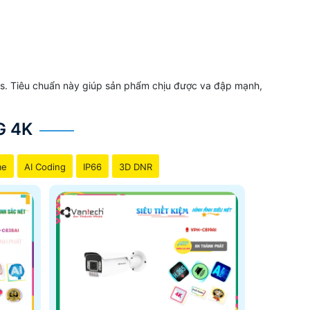
es. Tiêu chuẩn này giúp sản phẩm chịu được va đập mạnh,
G 4K
me
AI Coding
IP66
3D DNR