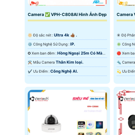
Camera ✅ VPH-C808AI Hình Ảnh Đẹp
Camera 
Ultra 4k 👍🏾 .
🔆 Độ sắc nét :
☀️ Độ Phâ
IP.
⚙ Công Nghệ Sử Dụng :
Hồng Ngoại 25m Có Màu
✪ Xem ban đêm :
Ban Ðêm.
Ban Ðêm.
Thân Kim loại.
⚒ Mẫu Camera
🔩 Came
Công Nghệ AI.
️✔️ Ưu Điểm :