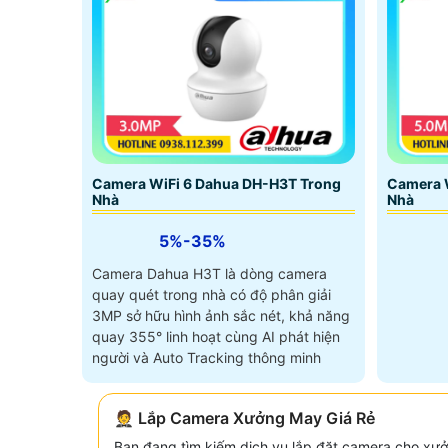
Camera WiFi 6 Dahua DH-H3T Trong
Camera 
Nhà
Nhà
5%-35%
Camera Dahua H3T là dòng camera
quay quét trong nhà có độ phân giải
3MP sở hữu hình ảnh sắc nét, khả năng
quay 355° linh hoạt cùng AI phát hiện
người và Auto Tracking thông minh
🤵 Lắp Camera Xưởng May Giá Rẻ
Bạn đang tìm kiếm dịch vụ lắp đặt camera cho xưở