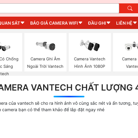
QUAN SÁT
BÁO GIÁ CAMERA WIFI
ĐẦU GHI
LIÊN HỆ
Có Chống
Camera Ghi Âm
Camera Vantech
Camera I
c Sáng
Ngoài Trời Vantech
Hình Ảnh 1080P
Vante
tech
AMERA VANTECH CHẤT LƯỢNG 
era của vantech sẽ cho ra hình ảnh vô cùng sắc nét và ấn tương, tu
n camera bạn có thể tham khảo để lắp đặt ngay nhé