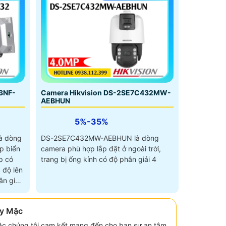
3NF-
Camera Hikvision DS-2SE7C432MW-
AEBHUN
5%-35%
à dòng
DS-2SE7C432MW-AEBHUN là dòng
p biển
camera phù hợp lắp đặt ở ngoài trời,
p có
trang bị ống kính có độ phân giải 4
 độ lên
n giải
y Mặc
c chúng tôi cam kết mang đến cho bạn sự an tâm