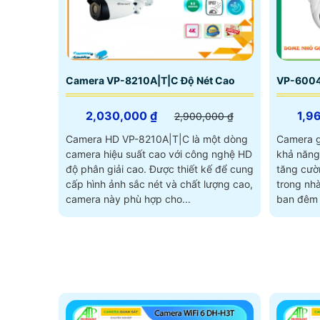
Camera VP-8210A|T|C Độ Nét Cao
VP-6004
2,030,000 ₫
1,9
2,900,000 ₫
Camera HD VP-8210A|T|C là một dòng
Camera g
camera hiệu suất cao với công nghệ HD
khả năng
độ phân giải cao. Được thiết kế để cung
tăng cườn
cấp hình ảnh sắc nét và chất lượng cao,
trong nh
camera này phù hợp cho...
ban đêm 