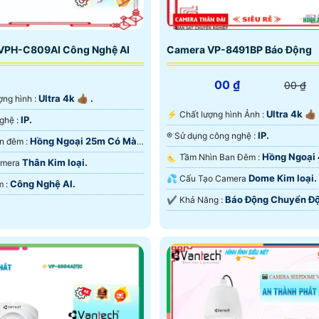
VPH-C809AI Công Nghệ AI
Camera VP-8491BP Báo Động
00 ₫
00 ₫
Ultra 4k 👍🏾 .
t lượng hình :
Ultra 4k 👍🏾 
️⚡ Chất lượng hình Ảnh :
IP.
⚛️ Công Nghệ :
IP.
®️ Sử dụng công nghệ :
Hồng Ngoại 25m Có Màu
💡 Xem ban đêm :
Hồng Ngoại
🌜 Tầm Nhìn Ban Đêm :
Thân Kim loại.
Camera
Hồng Ngoại SMD.
Dome Kim loại.
💦 Cấu Tạo Camera
Công Nghệ AI.
️💎 Ưu Điểm :
Báo Động Chuyển Độ
️✔️ Khả Năng :