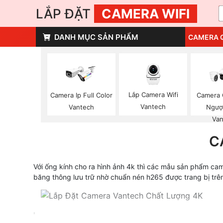
LẮP ĐẶT
CAMERA WIFI
DANH MỤC SẢN PHẨM
CAMERA 
Lắp Camera Wifi
Camera Ip Full Color
Camera 
Vantech
Vantech
Ngượ
Van
C
Với ống kính cho ra hình ảnh 4k thì các mẫu sản phẩm cam
băng thông lưu trữ nhờ chuẩn nén h265 được trang bị trê
'