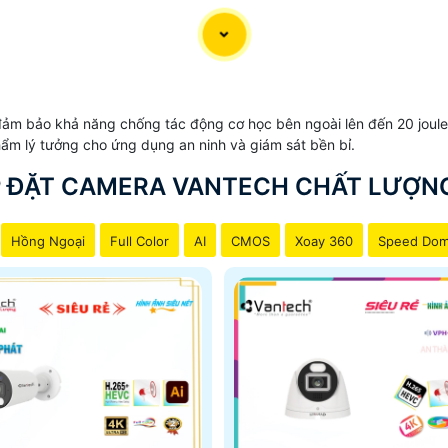
 đảm bảo khả năng chống tác động cơ học bên ngoài lên đến 20 joul
hẩm lý tưởng cho ứng dụng an ninh và giám sát bền bỉ.
 ĐẶT CAMERA VANTECH CHẤT LƯỢN
Hồng Ngoại
Full Color
AI
CMOS
Xoay 360
Speed Do