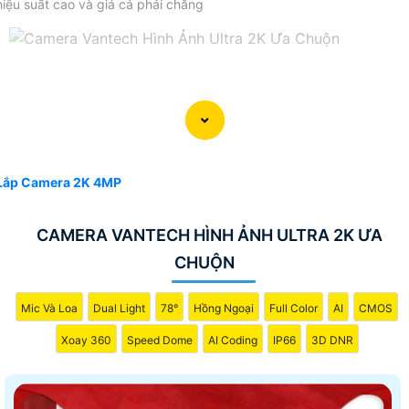
hiệu suất cao và giá cả phải chăng
Lắp Camera 2K 4MP
CAMERA VANTECH HÌNH ẢNH ULTRA 2K ƯA
CHUỘN
Mic Và Loa
Dual Light
78°
Hồng Ngoại
Full Color
AI
CMOS
Xoay 360
Speed Dome
AI Coding
IP66
3D DNR