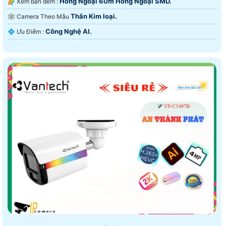
Hồng Ngoại 60m Hồng Ngoại SMD.
🌈 Xem ban đêm :
Thân Kim loại.
🕸️ Camera Theo Mẫu
Công Nghệ AI.
️💠 Ưu Điểm :