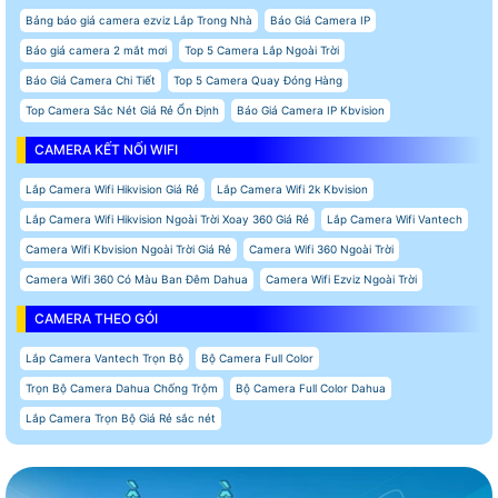
Bảng báo giá camera ezviz Lắp Trong Nhà
Báo Giá Camera IP
Báo giá camera 2 mắt mơi
Top 5 Camera Lắp Ngoài Trời
Báo Giá Camera Chi Tiết
Top 5 Camera Quay Đóng Hàng
Top Camera Sắc Nét Giá Rẻ Ổn Định
Báo Giá Camera IP Kbvision
CAMERA KẾT NỐI WIFI
Lắp Camera Wifi Hikvision Giá Rẻ
Lắp Camera Wifi 2k Kbvision
Lắp Camera Wifi Hikvision Ngoài Trời Xoay 360 Giá Rẻ
Lắp Camera Wifi Vantech
Camera Wifi Kbvision Ngoài Trời Giá Rẻ
Camera Wifi 360 Ngoài Trời
Camera Wifi 360 Có Màu Ban Đêm Dahua
Camera Wifi Ezviz Ngoài Trời
CAMERA THEO GÓI
Lắp Camera Vantech Trọn Bộ
Bộ Camera Full Color
Trọn Bộ Camera Dahua Chống Trộm
Bộ Camera Full Color Dahua
Lắp Camera Trọn Bộ Giá Rẻ sắc nét