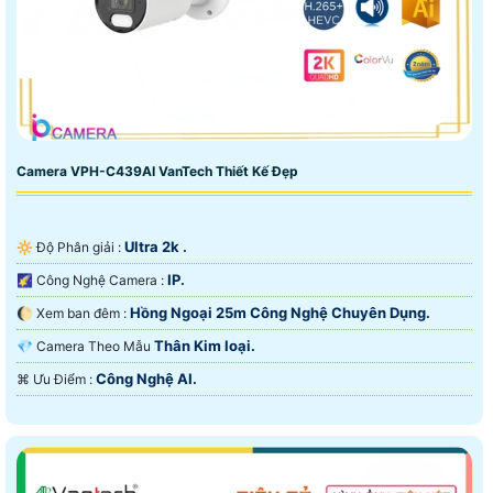
Camera VPH-C439AI VanTech Thiết Kế Đẹp
Ultra 2k .
🔆 Độ Phân giải :
IP.
🌠 Công Nghệ Camera :
Hồng Ngoại 25m Công Nghệ Chuyên Dụng.
🌔 Xem ban đêm :
Thân Kim loại.
💎 Camera Theo Mẫu
Công Nghệ AI.
️⌘ Ưu Điểm :