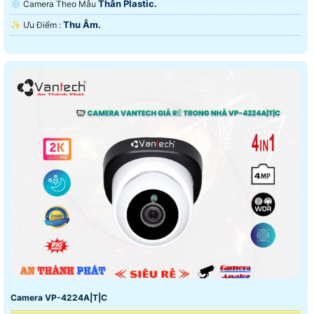
Thân Plastic.
❄ Camera Theo Mẫu
Thu Âm.
️✨ Ưu Điểm :
Camera VP-4224A|T|C