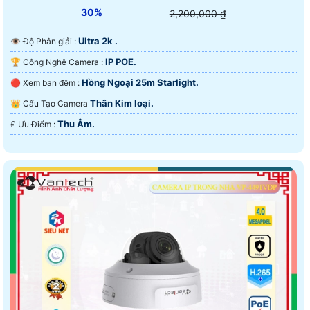
30%
2,200,000 ₫
Ultra 2k .
👁 Độ Phân giải :
IP POE.
🏆 Công Nghệ Camera :
Hồng Ngoại 25m Starlight.
🔴 Xem ban đêm :
Thân Kim loại.
👑 Cấu Tạo Camera
Thu Âm.
️₤ Ưu Điểm :