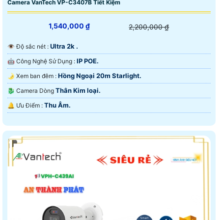
Camera VanTech VP-C3407B Tiết Kiệm
1,540,000 ₫
2,200,000 ₫
Ultra 2k .
👁 Độ sắc nét :
IP POE.
🤖️ Công Nghệ Sử Dụng :
Hồng Ngoại 20m Starlight.
🌛 Xem ban đêm :
Thân Kim loại.
🐉️ Camera Dòng
Thu Âm.
️🔔 Ưu Điểm :