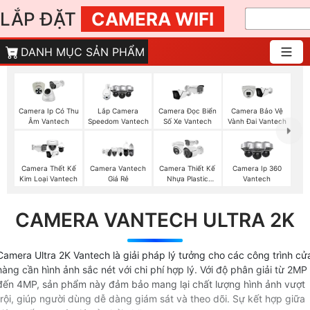
LẮP ĐẶT
CAMERA WIFI
DANH MỤC SẢN PHẨM
Camera Ip Có Thu
Lắp Camera
Camera Đọc Biển
Camera Bảo Vệ
Âm Vantech
Speedom Vantech
Số Xe Vantech
Vành Đai Vantech
Camera Thết Kế
Camera Vantech
Camera Thiết Kế
Camera Ip 360
Kim Loại Vantech
Giá Rẻ
Nhựa Plastic
Vantech
Vantech
CAMERA VANTECH ULTRA 2K
Camera Ultra 2K Vantech là giải pháp lý tưởng cho các công trình cử
hàng cần hình ảnh sắc nét với chi phí hợp lý. Với độ phân giải từ 2MP
đến 4MP, sản phẩm này đảm bảo mang lại chất lượng hình ảnh vượt
trội, giúp người dùng dễ dàng giám sát và theo dõi. Sự kết hợp giữa