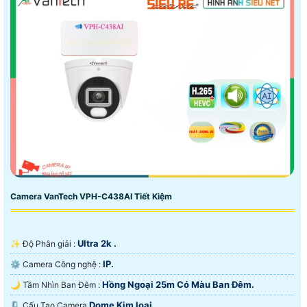
Camera VanTech VPH-C438AI Tiết Kiệm
Ultra 2k .
✨ Độ Phân giải :
IP.
⚙ Camera Công nghệ :
Hồng Ngoại 25m Có Màu Ban Ðêm.
🌙 Tầm Nhìn Ban Đêm :
Dome Kim loại.
🗜️ Cấu Tạo Camera