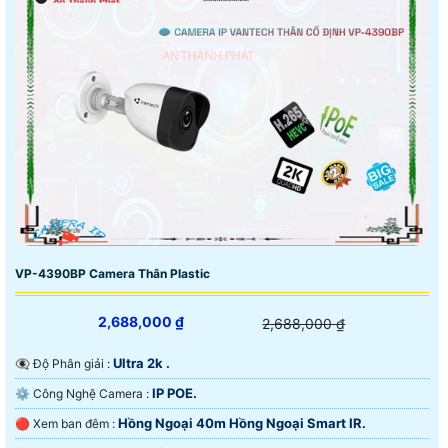
VP-4390BP Camera Thân Plastic
2,688,000 ₫
2,688,000 ₫
Ultra 2k .
👁️‍🗨 Độ Phân giải :
IP POE.
⚙ Công Nghệ Camera :
Hồng Ngoại 40m Hồng Ngoại Smart IR.
🔴 Xem ban đêm :