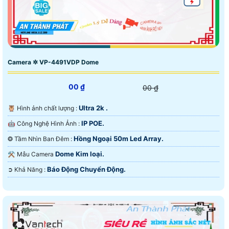
Camera ✲ VP-4491VDP Dome
00 ₫
00 ₫
Ultra 2k .
🦉 Hình ảnh chất lượng :
IP POE.
🤖️ Công Nghệ Hình Ảnh :
Hồng Ngoại 50m Led Array.
❂ Tầm Nhìn Ban Đêm :
Dome Kim loại.
⚒ Mẫu Camera
Báo Động Chuyển Động.
️➲ Khả Năng :