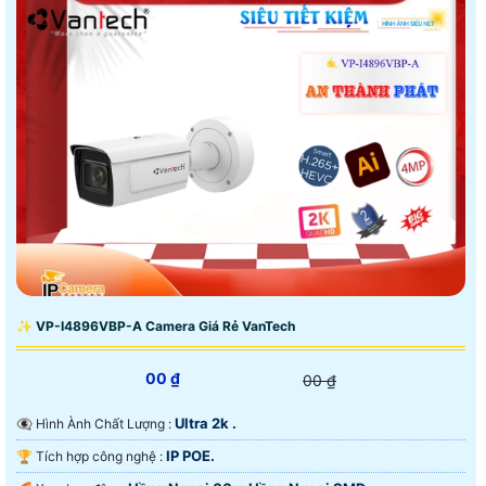
✨ VP-I4896VBP-A Camera Giá Rẻ VanTech
00 ₫
00 ₫
Ultra 2k .
👁️‍🗨 Hình Ành Chất Lượng :
IP POE.
🏆 Tích hợp công nghệ :