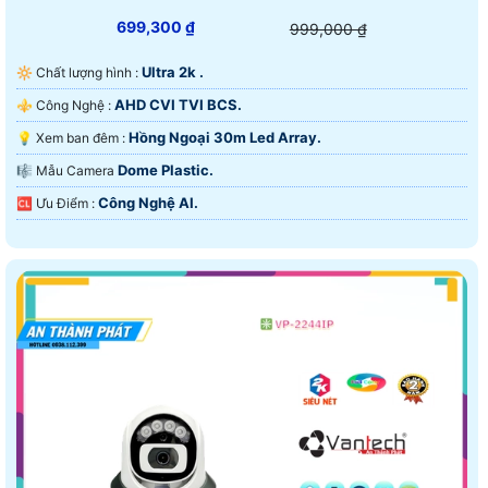
699,300 ₫
999,000 ₫
Ultra 2k .
🔆 Chất lượng hình :
AHD CVI TVI BCS.
⚜️ Công Nghệ :
Hồng Ngoại 30m Led Array.
💡 Xem ban đêm :
Dome Plastic.
🎼️ Mẫu Camera
Công Nghệ AI.
️🆑 Ưu Điểm :