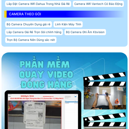
Lắp Đặt Camera Wifi Dahua Trong Nhà Giá Rẻ
Camera Wifi Vantech Có Báo Động
CAMERA THEO GÓI
Bộ Camera Chuyên Dụng giá rẻ
Linh Kiện Máy Tính
Lắp Camera Giá Rẻ Trọn Gói chính hãng
Bộ Camera Ghi Âm Kbvision
Trọn Bộ Camera Nên Dùng sắc nét