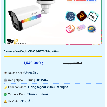
Camera VanTech VP-C3407B Tiết Kiệm
1,540,000 ₫
2,200,000 ₫
Ultra 2k .
👁 Độ sắc nét :
IP POE.
🤖️ Công Nghệ Sử Dụng :
Hồng Ngoại 20m Starlight.
🌛 Xem ban đêm :
Thân Kim loại.
🐉️ Camera Dòng
Thu Âm.
️🔔 Ưu Điểm :