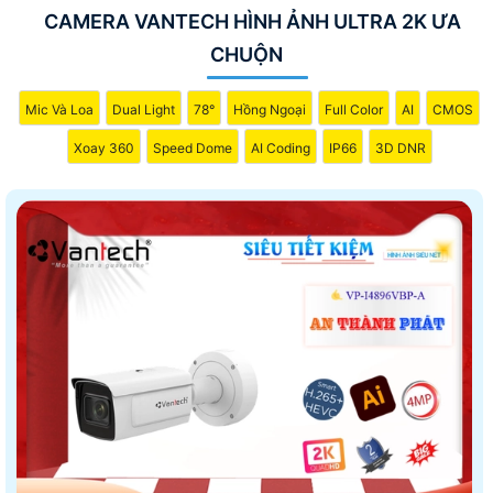
CAMERA VANTECH HÌNH ẢNH ULTRA 2K ƯA
CHUỘN
Mic Và Loa
Dual Light
78°
Hồng Ngoại
Full Color
AI
CMOS
Xoay 360
Speed Dome
AI Coding
IP66
3D DNR