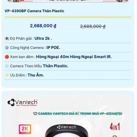
VP-4390BP Camera Thân Plastic
2,688,000 ₫
2,688,000 ₫
Ultra 2k .
👁️‍🗨 Độ Phân giải :
IP POE.
⚙ Công Nghệ Camera :
Hồng Ngoại 40m Hồng Ngoại Smart IR.
🔴 Xem ban đêm :
Thân Plastic.
❄ Camera Theo Mẫu
Thu Âm.
️✨ Ưu Điểm :