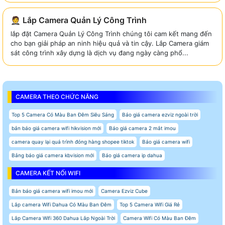
🤵 Lắp Camera Quản Lý Công Trình
lắp đặt Camera Quản Lý Công Trình chúng tôi cam kết mang đến
cho bạn giải pháp an ninh hiệu quả và tin cậy. Lắp Camera giám
sát công trình xây dựng là dịch vụ đang ngày càng phổ...
CAMERA THEO CHỨC NĂNG
Top 5 Camera Có Màu Ban Đêm Siêu Sáng
Báo giá camera ezviz ngoài trời
bản báo giá camera wifi hikvision mới
Báo giá camera 2 mắt imou
camera quay lại quá trình đóng hàng shopee tiktok
Báo giá camera wifi
Bảng báo giá camera kbvision mới
Báo giá camera ip dahua
CAMERA KẾT NỐI WIFI
Bản báo giá camera wifi imou mới
Camera Ezviz Cube
Lắp camera Wifi Dahua Có Màu Ban Đêm
Top 5 Camera Wifi Giá Rẻ
Lắp Camera Wifi 360 Dahua Lắp Ngoài Trời
Camera Wifi Có Màu Ban Đêm