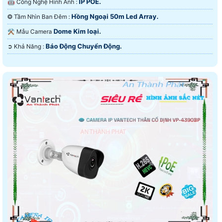
IP POE.
🤖️ Công Nghệ Hình Ảnh :
Hồng Ngoại 50m Led Array.
❂ Tầm Nhìn Ban Đêm :
Dome Kim loại.
⚒ Mẫu Camera
Báo Động Chuyển Động.
️➲ Khả Năng :