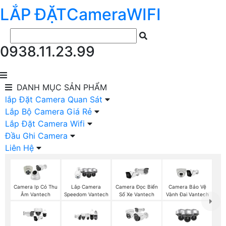
LẮP ĐẶT
Camera
WIFI
0938.11.23.99
DANH MỤC
SẢN PHẨM
lắp Đặt Camera Quan Sát
Lắp Bộ Camera Giá Rẻ
Lắp Đặt Camera Wifi
Đầu Ghi Camera
Liên Hệ
Camera Ip Có Thu
Lắp Camera
Camera Đọc Biển
Camera Bảo Vệ
Âm Vantech
Speedom Vantech
Số Xe Vantech
Vành Đai Vantech