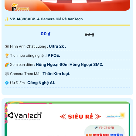
✨ VP-I4896VBP-A Camera Giá Rẻ VanTech
00 ₫
00 ₫
Ultra 2k .
👁️‍🗨 Hình Ành Chất Lượng :
IP POE.
🏆 Tích hợp công nghệ :
Hồng Ngoại 60m Hồng Ngoại SMD.
🌈 Xem ban đêm :
Thân Kim loại.
🕸️ Camera Theo Mẫu
Công Nghệ AI.
️💠 Ưu Điểm :