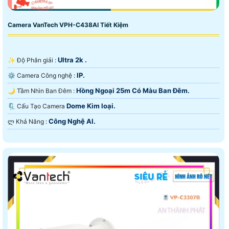
Camera VanTech VPH-C438AI Tiết Kiệm
Ultra 2k .
✨ Độ Phân giải :
IP.
⚙ Camera Công nghệ :
Hồng Ngoại 25m Có Màu Ban Ðêm.
🌙 Tầm Nhìn Ban Đêm :
Dome Kim loại.
🗜️ Cấu Tạo Camera
Công Nghệ AI.
️ლ Khả Năng :