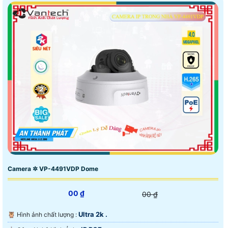
Camera ✲ VP-4491VDP Dome
00 ₫
00 ₫
Ultra 2k .
🦉 Hình ảnh chất lượng :