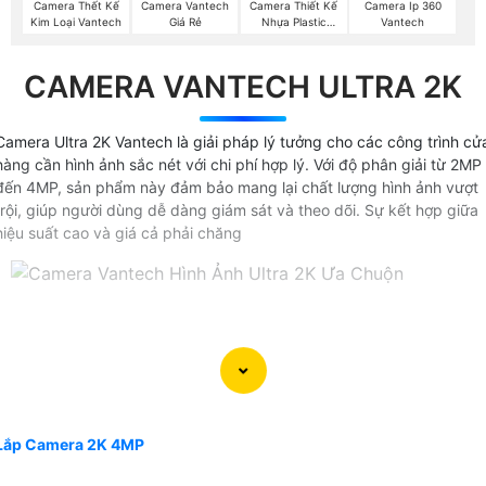
Camera Thết Kế
Camera Vantech
Camera Thiết Kế
Camera Ip 360
Kim Loại Vantech
Giá Rẻ
Nhựa Plastic
Vantech
Vantech
CAMERA VANTECH ULTRA 2K
Camera Ultra 2K Vantech là giải pháp lý tưởng cho các công trình cử
hàng cần hình ảnh sắc nét với chi phí hợp lý. Với độ phân giải từ 2MP
đến 4MP, sản phẩm này đảm bảo mang lại chất lượng hình ảnh vượt
trội, giúp người dùng dễ dàng giám sát và theo dõi. Sự kết hợp giữa
hiệu suất cao và giá cả phải chăng
Lắp Camera 2K 4MP