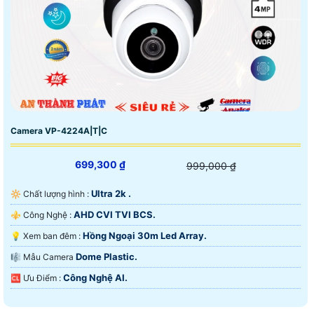
Camera VP-4224A|T|C
699,300 ₫
999,000 ₫
Ultra 2k .
🔆 Chất lượng hình :
AHD CVI TVI BCS.
⚜️ Công Nghệ :
Hồng Ngoại 30m Led Array.
💡 Xem ban đêm :
Dome Plastic.
🎼️ Mẫu Camera
Công Nghệ AI.
️🆑 Ưu Điểm :