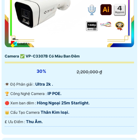
Camera ✅ VP-C3307B Có Màu Ban Đêm
30%
2,200,000 ₫
Ultra 2k .
👁 Độ Phân giải :
IP POE.
🏆 Công Nghệ Camera :
Hồng Ngoại 25m Starlight.
🔴 Xem ban đêm :
Thân Kim loại.
👑 Cấu Tạo Camera
Thu Âm.
️₤ Ưu Điểm :